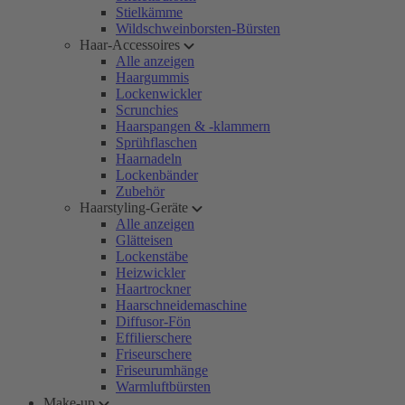
Stielkämme
Wildschweinborsten-Bürsten
Haar-Accessoires
Alle anzeigen
Haargummis
Lockenwickler
Scrunchies
Haarspangen & -klammern
Sprühflaschen
Haarnadeln
Lockenbänder
Zubehör
Haarstyling-Geräte
Alle anzeigen
Glätteisen
Lockenstäbe
Heizwickler
Haartrockner
Haarschneidemaschine
Diffusor-Fön
Effilierschere
Friseurschere
Friseurumhänge
Warmluftbürsten
Make-up