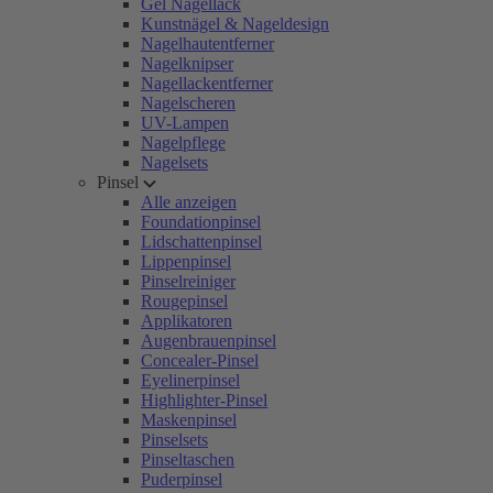
Gel Nagellack
Kunstnägel & Nageldesign
Nagelhautentferner
Nagelknipser
Nagellackentferner
Nagelscheren
UV-Lampen
Nagelpflege
Nagelsets
Pinsel
Alle anzeigen
Foundationpinsel
Lidschattenpinsel
Lippenpinsel
Pinselreiniger
Rougepinsel
Applikatoren
Augenbrauenpinsel
Concealer-Pinsel
Eyelinerpinsel
Highlighter-Pinsel
Maskenpinsel
Pinselsets
Pinseltaschen
Puderpinsel