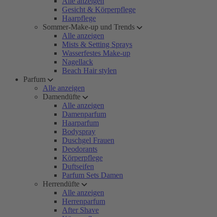
Alle anzeigen
Gesicht & Körperpflege
Haarpflege
Sommer-Make-up und Trends
Alle anzeigen
Mists & Setting Sprays
Wasserfestes Make-up
Nagellack
Beach Hair stylen
Parfum
Alle anzeigen
Damendüfte
Alle anzeigen
Damenparfum
Haarparfum
Bodyspray
Duschgel Frauen
Deodorants
Körperpflege
Duftseifen
Parfum Sets Damen
Herrendüfte
Alle anzeigen
Herrenparfum
After Shave