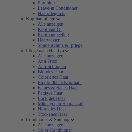
Sprühkur
Leave-in Conditioner
Haarpflegesets
Kopfhautpflege
Alle anzeigen
Kopfhaut-Öl
Kopfhautpeeling
Haarwasser
Sonnenschutz & -pflege
Pflege nach Haartyp
Alle anzeigen
Anti-Frizz
Anti-Schuppen
Blondes Haar
Coloriertes Haar
Empfindliche Kopfhaut
Feines & glattes Haar
Fettiges Haar
Lockiges Haar
Mittel gegen Haarausfall
Normales Haar
Trockenes Haar
Conditioner & Spülung
Alle anzeigen
Color-Conditioner