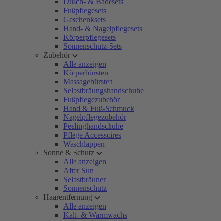
Dusch- & Badesets
Fußpflegesets
Geschenksets
Hand- & Nagelpflegesets
Körperpflegesets
Sonnenschutz-Sets
Zubehör
Alle anzeigen
Körperbürsten
Massagebürsten
Selbstbräungshandschuhe
Fußpflegezubehör
Hand & Fuß-Schmuck
Nagelpflegezubehör
Peelinghandschuhe
Pflege Accessoires
Waschlappen
Sonne & Schutz
Alle anzeigen
After Sun
Selbstbräuner
Sonnenschutz
Haarentfernung
Alle anzeigen
Kalt- & Warmwachs