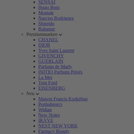
SENSAI
Hugo Boss
Montale
Narciso Rodriguez
Shiseido
Rabanne
Premiummarken
CHANEL
DIOR
Yves Saint Laurent
GIVENCHY
GUERLAIN
Parfums de Marly
INITIO Parfums Privés
La Mer
Tom Ford
EISENBERG
Neu
Maison Francis Kurkdjian
Penhaligon's
Widian
New Notes
IRÄYE
NEST NEW YORK
Farmacy Beauty