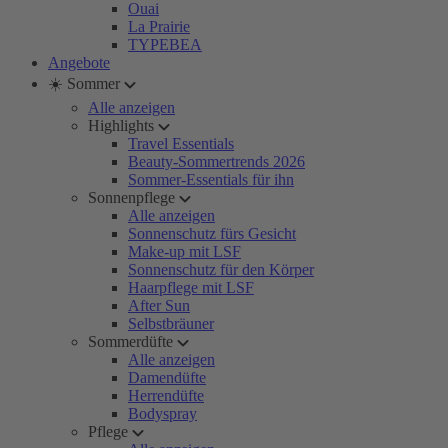
Ouai
La Prairie
TYPEBEA
Angebote
☀️ Sommer
Alle anzeigen
Highlights
Travel Essentials
Beauty-Sommertrends 2026
Sommer-Essentials für ihn
Sonnenpflege
Alle anzeigen
Sonnenschutz fürs Gesicht
Make-up mit LSF
Sonnenschutz für den Körper
Haarpflege mit LSF
After Sun
Selbstbräuner
Sommerdüfte
Alle anzeigen
Damendüfte
Herrendüfte
Bodyspray
Pflege