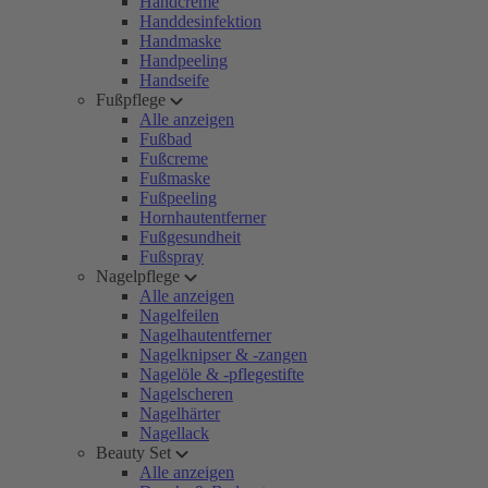
Handcreme
Handdesinfektion
Handmaske
Handpeeling
Handseife
Fußpflege
Alle anzeigen
Fußbad
Fußcreme
Fußmaske
Fußpeeling
Hornhautentferner
Fußgesundheit
Fußspray
Nagelpflege
Alle anzeigen
Nagelfeilen
Nagelhautentferner
Nagelknipser & -zangen
Nagelöle & -pflegestifte
Nagelscheren
Nagelhärter
Nagellack
Beauty Set
Alle anzeigen