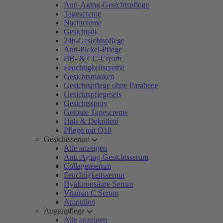
Anti-Aging-Gesichtspflege
Tagescreme
Nachtcreme
Gesichtsöl
24h-Gesichtspflege
Anti-Pickel-Pflege
BB- & CC-Cream
Feuchtigkeitscreme
Gesichtsmasken
Gesichtspflege ohne Parabene
Gesichtspflegesets
Gesichtsspray
Getönte Tagescreme
Hals & Dekolleté
Pflege mit Q10
Gesichtsserum
Alle anzeigen
Anti-Aging-Gesichtsserum
Collagenserum
Feuchtigkeitsserum
Hyaluronsäure-Serum
Vitamin C Serum
Ampullen
Augenpflege
Alle anzeigen