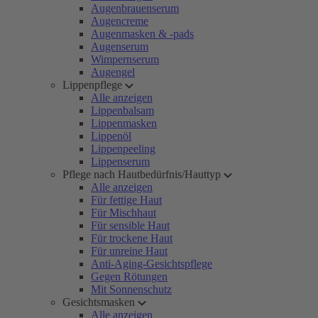
Augenbrauenserum
Augencreme
Augenmasken & -pads
Augenserum
Wimpernserum
Augengel
Lippenpflege
Alle anzeigen
Lippenbalsam
Lippenmasken
Lippenöl
Lippenpeeling
Lippenserum
Pflege nach Hautbedürfnis/Hauttyp
Alle anzeigen
Für fettige Haut
Für Mischhaut
Für sensible Haut
Für trockene Haut
Für unreine Haut
Anti-Aging-Gesichtspflege
Gegen Rötungen
Mit Sonnenschutz
Gesichtsmasken
Alle anzeigen