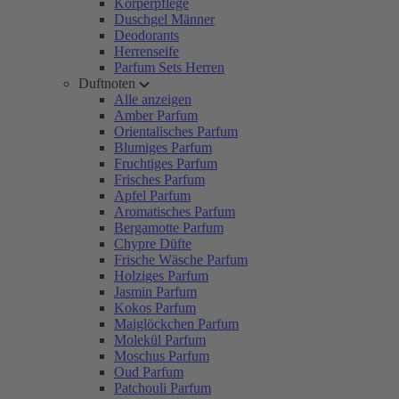
Körperpflege
Duschgel Männer
Deodorants
Herrenseife
Parfum Sets Herren
Duftnoten
Alle anzeigen
Amber Parfum
Orientalisches Parfum
Blumiges Parfum
Fruchtiges Parfum
Frisches Parfum
Apfel Parfum
Aromatisches Parfum
Bergamotte Parfum
Chypre Düfte
Frische Wäsche Parfum
Holziges Parfum
Jasmin Parfum
Kokos Parfum
Maiglöckchen Parfum
Molekül Parfum
Moschus Parfum
Oud Parfum
Patchouli Parfum