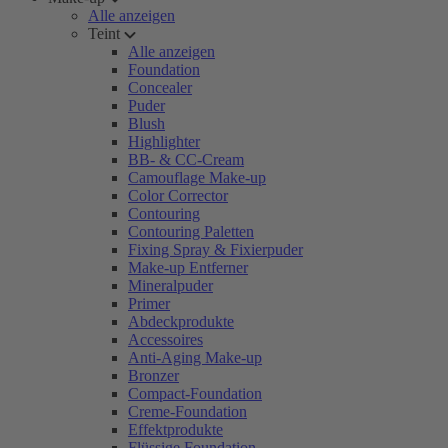
Alle anzeigen
Teint
Alle anzeigen
Foundation
Concealer
Puder
Blush
Highlighter
BB- & CC-Cream
Camouflage Make-up
Color Corrector
Contouring
Contouring Paletten
Fixing Spray & Fixierpuder
Make-up Entferner
Mineralpuder
Primer
Abdeckprodukte
Accessoires
Anti-Aging Make-up
Bronzer
Compact-Foundation
Creme-Foundation
Effektprodukte
Flüssige Foundation