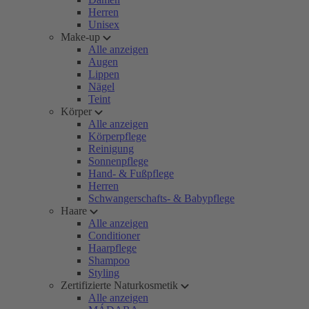
Herren
Unisex
Make-up
Alle anzeigen
Augen
Lippen
Nägel
Teint
Körper
Alle anzeigen
Körperpflege
Reinigung
Sonnenpflege
Hand- & Fußpflege
Herren
Schwangerschafts- & Babypflege
Haare
Alle anzeigen
Conditioner
Haarpflege
Shampoo
Styling
Zertifizierte Naturkosmetik
Alle anzeigen