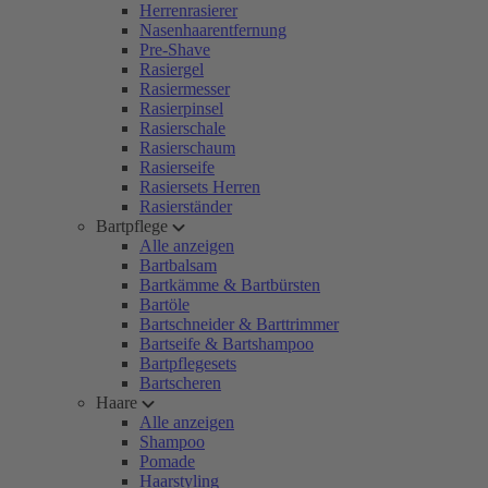
Herrenrasierer
Nasenhaarentfernung
Pre-Shave
Rasiergel
Rasiermesser
Rasierpinsel
Rasierschale
Rasierschaum
Rasierseife
Rasiersets Herren
Rasierständer
Bartpflege
Alle anzeigen
Bartbalsam
Bartkämme & Bartbürsten
Bartöle
Bartschneider & Barttrimmer
Bartseife & Bartshampoo
Bartpflegesets
Bartscheren
Haare
Alle anzeigen
Shampoo
Pomade
Haarstyling