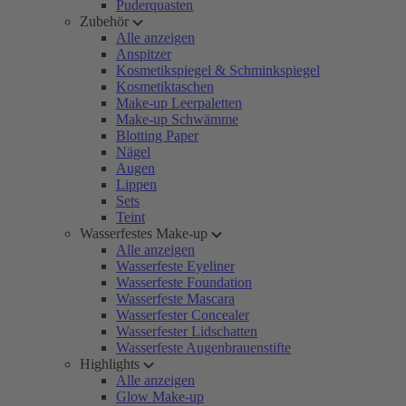
Puderquasten
Zubehör
Alle anzeigen
Anspitzer
Kosmetikspiegel & Schminkspiegel
Kosmetiktaschen
Make-up Leerpaletten
Make-up Schwämme
Blotting Paper
Nägel
Augen
Lippen
Sets
Teint
Wasserfestes Make-up
Alle anzeigen
Wasserfeste Eyeliner
Wasserfeste Foundation
Wasserfeste Mascara
Wasserfester Concealer
Wasserfester Lidschatten
Wasserfeste Augenbrauenstifte
Highlights
Alle anzeigen
Glow Make-up