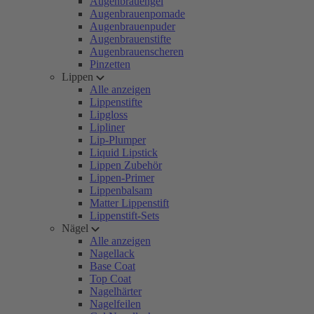
Augenbrauengel
Augenbrauenpomade
Augenbrauenpuder
Augenbrauenstifte
Augenbrauenscheren
Pinzetten
Lippen
Alle anzeigen
Lippenstifte
Lipgloss
Lipliner
Lip-Plumper
Liquid Lipstick
Lippen Zubehör
Lippen-Primer
Lippenbalsam
Matter Lippenstift
Lippenstift-Sets
Nägel
Alle anzeigen
Nagellack
Base Coat
Top Coat
Nagelhärter
Nagelfeilen