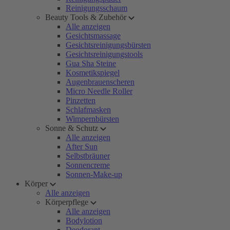
Reinigungsschaum
Beauty Tools & Zubehör
Alle anzeigen
Gesichtsmassage
Gesichtsreinigungsbürsten
Gesichtsreinigungstools
Gua Sha Steine
Kosmetikspiegel
Augenbrauenscheren
Micro Needle Roller
Pinzetten
Schlafmasken
Wimpernbürsten
Sonne & Schutz
Alle anzeigen
After Sun
Selbstbräuner
Sonnencreme
Sonnen-Make-up
Körper
Alle anzeigen
Körperpflege
Alle anzeigen
Bodylotion
Deodorant