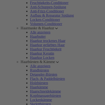
Feuchtigkeits-Conditioner
Anti-Schuppen-Spülung
Anti-Frizz-Conditioner
Aufbau & Reparatur Spülung
Locken-Conditioner
Volumen-Conditioner
Haarmaske & Haarkur
Alle anzeigen
Haarbutter
Haarkur trockenes Haar
Haarkur gefärbtes Haar
Haarkur Feuchtigkeit
Haarkur Keratin
Haarkur Locken
Haarbürsten & Kämme
Alle anzeigen
Rundbürsten
Detangler-Bürsten
Flach- & Paddelbürsten
Holzbürsten
Haarkämme
Haarschneidekämme
Kopfmassagebürsten
Lockenkämme
Skelettbürsten