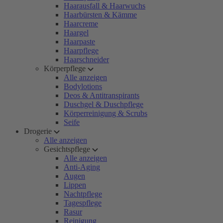
Haarausfall & Haarwuchs
Haarbürsten & Kämme
Haarcreme
Haargel
Haarpaste
Haarpflege
Haarschneider
Körperpflege
Alle anzeigen
Bodylotions
Deos & Antitranspirants
Duschgel & Duschpflege
Körperreinigung & Scrubs
Seife
Drogerie
Alle anzeigen
Gesichtspflege
Alle anzeigen
Anti-Aging
Augen
Lippen
Nachtpflege
Tagespflege
Rasur
Reinigung