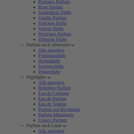
Pudriges Parfum
Rose Parfum
Sandelholz Düfte
Vanille Parfum
Veilchen Düfte
Vetiver Düfte
Würziges Parfum
Zitrische Düfte
Parfum nach Jahreszeit
Alle anzeigen
Frühlingsdüfte
Herbstdüfte
Sommerdüfte
Winterdüfte
Highlights
Alle anzeigen
Beliebtes Parfum
Eau de Cologne
Eau de Parfum
Eau de Toilette
Parfum auf Rechnung
Parfum Miniaturen
Unisex Parfum
Parfum nach Land
Alle anzeigen