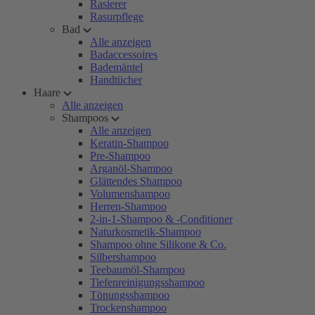
Rasierer
Rasurpflege
Bad
Alle anzeigen
Badaccessoires
Bademäntel
Handtücher
Haare
Alle anzeigen
Shampoos
Alle anzeigen
Keratin-Shampoo
Pre-Shampoo
Arganöl-Shampoo
Glättendes Shampoo
Volumenshampoo
Herren-Shampoo
2-in-1-Shampoo & -Conditioner
Naturkosmetik-Shampoo
Shampoo ohne Silikone & Co.
Silbershampoo
Teebaumöl-Shampoo
Tiefenreinigungsshampoo
Tönungsshampoo
Trockenshampoo