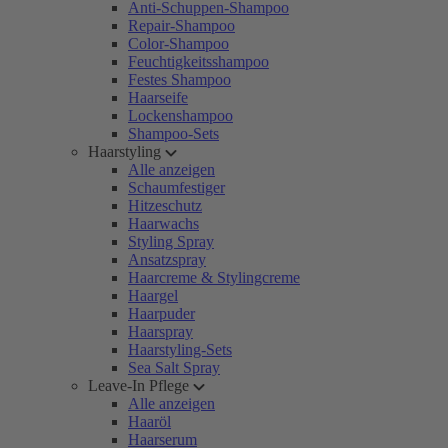
Anti-Schuppen-Shampoo
Repair-Shampoo
Color-Shampoo
Feuchtigkeitsshampoo
Festes Shampoo
Haarseife
Lockenshampoo
Shampoo-Sets
Haarstyling
Alle anzeigen
Schaumfestiger
Hitzeschutz
Haarwachs
Styling Spray
Ansatzspray
Haarcreme & Stylingcreme
Haargel
Haarpuder
Haarspray
Haarstyling-Sets
Sea Salt Spray
Leave-In Pflege
Alle anzeigen
Haaröl
Haarserum