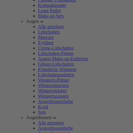
Kompaktpuder
Loser Puder
Make-up Sets
Augen
Alle anzeigen
Lidschatten
Mascara
Eyeliner
Creme-Lidschatten
Lidschatten-Primer
Augen-Make-up-Entferner
Glitzer-Lidschatten
Künstliche Wimpern
Lidschattenpaletten
Wimpern-Primer
Wimpernbürsten
Wimpernkleber
Wimpernzangen
Augenbrauenfarbe
Kajal
Sets
Augenbrauen
Alle anzeigen
Augenbrauenfarbe