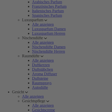
Arabisches Parfum
Französisches Parfum
Italienisches Parfum
Spanisches Parfum
Luxusparfum
Alle anzeigen
Luxusparfum Damen
Luxusparfum Herren
Nischendüfte
Alle anzeigen
Nischendüfte Damen
Nischendüfte Herren
Raumdüfte
Alle anzeigen
Duftkerzen
Duftstäbchen
Aroma Diffuser
Duftsteine
Raumsprays
Autodüfte
Gesicht
Alle anzeigen
Gesichtspflege
Alle anzeigen
Gesichtscreme