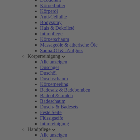
Körperbutter
Körperöl
Anti-Cellulite
Bodyspray
Hals & Dekolleté
Intimpflege
Körperschaum
Massageöle & ätherische Öle
Sauna-Öl & -Aufguss
Körperreinigung
Alle anzeigen
Duschgel
Duschöl
Duschschaum
Körperpeeling
Badesalz & Badebomben
Badeöl & -milch
Badeschaum
Dusch- & Badesets
Feste Seife
Flüssigseife
Intimreinigung
Handpflege
Alle anzeigen