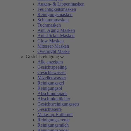
Augen- & Lippenmasken
Feuchtigkeitsmasken
Reinigungsmasken
Schlammmasken
Tuchmasken
Anti-Aging-Masken
Anti-Pickel-Masken
Glow Masken
Mitesser-Masken
Overnight Maske
Gesichtsreinigung
Alle anzeigen
Gesichtspeeling
Gesichtswasser
Mizellenwasser
Reinigungsgel
Reinigungsöl
Abschminkpads
Abschminktücher
Gesichtsreinigungssets
Gesichtsseife
Make-up-Entferner
Reinigungscreme
Reinigungsmilch
Reinigungspuder