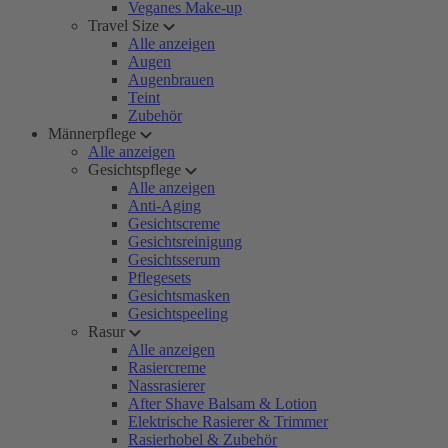
Veganes Make-up
Travel Size
Alle anzeigen
Augen
Augenbrauen
Teint
Zubehör
Männerpflege
Alle anzeigen
Gesichtspflege
Alle anzeigen
Anti-Aging
Gesichtscreme
Gesichtsreinigung
Gesichtsserum
Pflegesets
Gesichtsmasken
Gesichtspeeling
Rasur
Alle anzeigen
Rasiercreme
Nassrasierer
After Shave Balsam & Lotion
Elektrische Rasierer & Trimmer
Rasierhobel & Zubehör