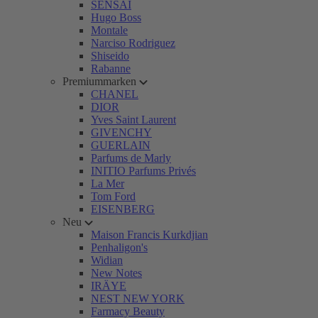
SENSAI
Hugo Boss
Montale
Narciso Rodriguez
Shiseido
Rabanne
Premiummarken
CHANEL
DIOR
Yves Saint Laurent
GIVENCHY
GUERLAIN
Parfums de Marly
INITIO Parfums Privés
La Mer
Tom Ford
EISENBERG
Neu
Maison Francis Kurkdjian
Penhaligon's
Widian
New Notes
IRÄYE
NEST NEW YORK
Farmacy Beauty