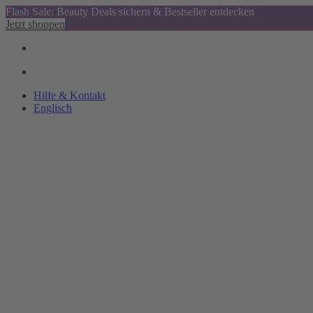
Flash Sale: Beauty Deals sichern & Bestseller entdecken
Jetzt shoppen
Hilfe & Kontakt
Englisch