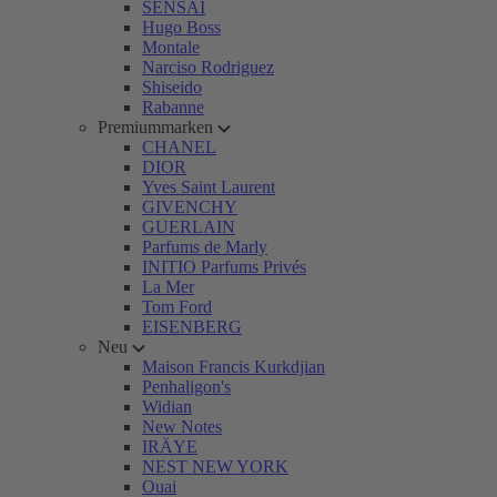
SENSAI
Hugo Boss
Montale
Narciso Rodriguez
Shiseido
Rabanne
Premiummarken
CHANEL
DIOR
Yves Saint Laurent
GIVENCHY
GUERLAIN
Parfums de Marly
INITIO Parfums Privés
La Mer
Tom Ford
EISENBERG
Neu
Maison Francis Kurkdjian
Penhaligon's
Widian
New Notes
IRÄYE
NEST NEW YORK
Ouai