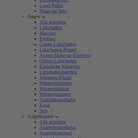
Loser Puder
Make-up Sets
Augen
Alle anzeigen
Lidschatten
Mascara
Eyeliner
Creme-Lidschatten
Lidschatten-Primer
Augen-Make-up-Entferner
Glitzer-Lidschatten
Künstliche Wimpern
Lidschattenpaletten
Wimpern-Primer
Wimpernbürsten
Wimpernkleber
Wimpernzangen
Augenbrauenfarbe
Kajal
Sets
Augenbrauen
Alle anzeigen
Augenbrauenfarbe
Augenbrauengel