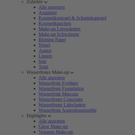
Zubehör
Alle anzeigen
Anspitzer
Kosmetikspiegel & Schminkspiegel
Kosmetiktaschen
Make-up Leerpaletten
Make-up Schwämme
Blotting Paper
Nägel
Augen
Lippen
Sets
Teint
Wasserfestes Make-up
Alle anzeigen
Wasserfeste Eyeliner
Wasserfeste Foundation
Wasserfeste Mascara
Wasserfester Concealer
Wasserfester Lidschatten
Wasserfeste Augenbrauenstifte
Highlights
Alle anzeigen
Glow Make-up
Veganes Make-up