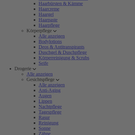
Haarbürsten & Kämme
Haarcreme
Haargel
Haarpaste
Haarpflege
Körperpflege
Alle anzeigen
Bodylotions
Deos & Antitranspirants
Duschgel & Duschpflege
Körperreinigung & Scrubs
Seife
Drogerie
Alle anzeigen
Gesichtspflege
Alle anzeigen
Anti-Aging
Augen
Lippen
Nachtpflege
Tagespflege
Rasur
Reinigung
Sonne
Zähne