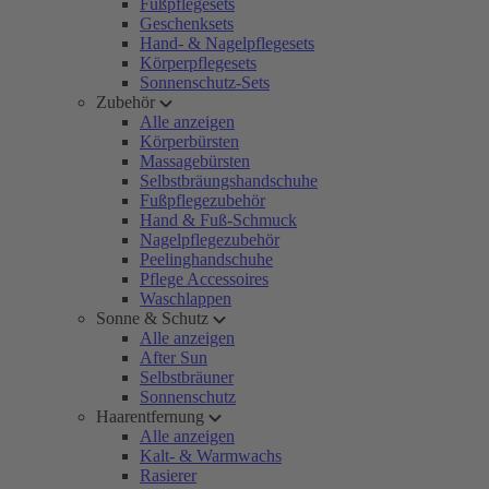
Fußpflegesets
Geschenksets
Hand- & Nagelpflegesets
Körperpflegesets
Sonnenschutz-Sets
Zubehör
Alle anzeigen
Körperbürsten
Massagebürsten
Selbstbräungshandschuhe
Fußpflegezubehör
Hand & Fuß-Schmuck
Nagelpflegezubehör
Peelinghandschuhe
Pflege Accessoires
Waschlappen
Sonne & Schutz
Alle anzeigen
After Sun
Selbstbräuner
Sonnenschutz
Haarentfernung
Alle anzeigen
Kalt- & Warmwachs
Rasierer