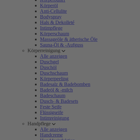
Körperöl
Anti-Cellulite
Bodyspray
Hals & Dekolleté
Intimpflege
Körperschaum
Massageöle & ätherische Öle
Sauna-Öl & -Aufguss
Körperreinigung
Alle anzeigen
Duschgel
Duschöl
Duschschaum
Körperpeeling
Badesalz & Badebomben
Badeöl & -milch
Badeschaum
Dusch- & Badesets
Feste Seife
Flüssigseife
Intimreinigung
Handpflege
Alle anzeigen
Handcreme