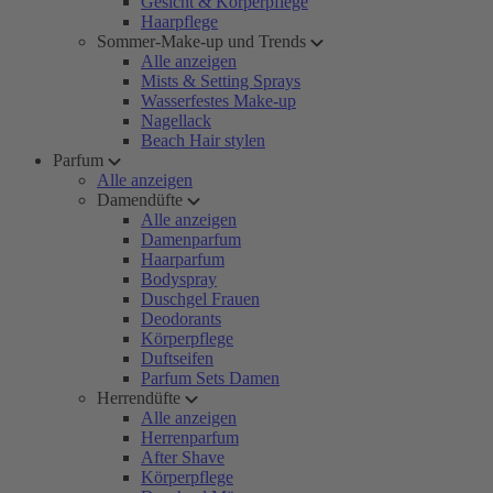
Gesicht & Körperpflege
Haarpflege
Sommer-Make-up und Trends
Alle anzeigen
Mists & Setting Sprays
Wasserfestes Make-up
Nagellack
Beach Hair stylen
Parfum
Alle anzeigen
Damendüfte
Alle anzeigen
Damenparfum
Haarparfum
Bodyspray
Duschgel Frauen
Deodorants
Körperpflege
Duftseifen
Parfum Sets Damen
Herrendüfte
Alle anzeigen
Herrenparfum
After Shave
Körperpflege