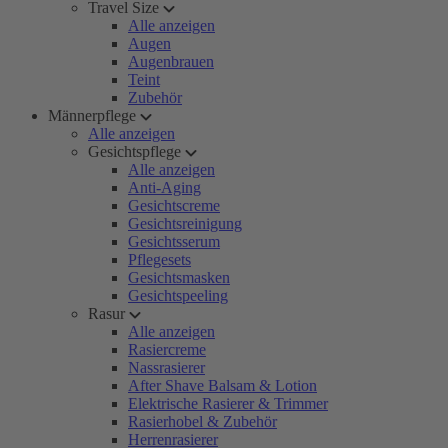
Travel Size
Alle anzeigen
Augen
Augenbrauen
Teint
Zubehör
Männerpflege
Alle anzeigen
Gesichtspflege
Alle anzeigen
Anti-Aging
Gesichtscreme
Gesichtsreinigung
Gesichtsserum
Pflegesets
Gesichtsmasken
Gesichtspeeling
Rasur
Alle anzeigen
Rasiercreme
Nassrasierer
After Shave Balsam & Lotion
Elektrische Rasierer & Trimmer
Rasierhobel & Zubehör
Herrenrasierer