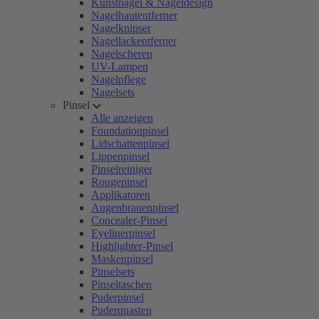
Kunstnägel & Nageldesign
Nagelhautentferner
Nagelknipser
Nagellackentferner
Nagelscheren
UV-Lampen
Nagelpflege
Nagelsets
Pinsel
Alle anzeigen
Foundationpinsel
Lidschattenpinsel
Lippenpinsel
Pinselreiniger
Rougepinsel
Applikatoren
Augenbrauenpinsel
Concealer-Pinsel
Eyelinerpinsel
Highlighter-Pinsel
Maskenpinsel
Pinselsets
Pinseltaschen
Puderpinsel
Puderquasten