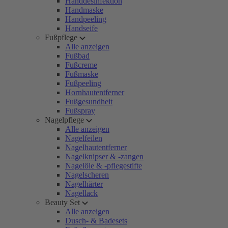
Handdesinfektion
Handmaske
Handpeeling
Handseife
Fußpflege
Alle anzeigen
Fußbad
Fußcreme
Fußmaske
Fußpeeling
Hornhautentferner
Fußgesundheit
Fußspray
Nagelpflege
Alle anzeigen
Nagelfeilen
Nagelhautentferner
Nagelknipser & -zangen
Nagelöle & -pflegestifte
Nagelscheren
Nagelhärter
Nagellack
Beauty Set
Alle anzeigen
Dusch- & Badesets