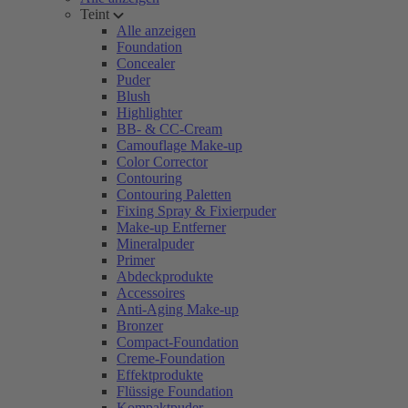
Teint
Alle anzeigen
Foundation
Concealer
Puder
Blush
Highlighter
BB- & CC-Cream
Camouflage Make-up
Color Corrector
Contouring
Contouring Paletten
Fixing Spray & Fixierpuder
Make-up Entferner
Mineralpuder
Primer
Abdeckprodukte
Accessoires
Anti-Aging Make-up
Bronzer
Compact-Foundation
Creme-Foundation
Effektprodukte
Flüssige Foundation
Kompaktpuder