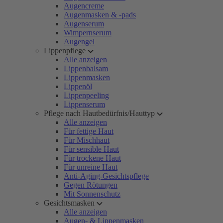
Augencreme
Augenmasken & -pads
Augenserum
Wimpernserum
Augengel
Lippenpflege
Alle anzeigen
Lippenbalsam
Lippenmasken
Lippenöl
Lippenpeeling
Lippenserum
Pflege nach Hautbedürfnis/Hauttyp
Alle anzeigen
Für fettige Haut
Für Mischhaut
Für sensible Haut
Für trockene Haut
Für unreine Haut
Anti-Aging-Gesichtspflege
Gegen Rötungen
Mit Sonnenschutz
Gesichtsmasken
Alle anzeigen
Augen- & Lippenmasken