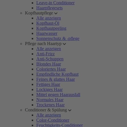
Leave-in Conditioner
Haarpflegesets
Kopfhautpflege
Alle anzeigen
Kopfhaut-Öl
Kopfhautpeeling
Haarwasser
Sonnenschutz & -pflege
Pflege nach Haartyp
Alle anzeigen
Anti-Frizz
Anti-Schuppen
Blondes Haar
Coloriertes Haar
Empfindliche Kopfhaut
Feines & glattes Haar
Fettiges Haar
Lockiges Haar
Mittel gegen Haarausfall
Normales Haar
Trockenes Haar
Conditioner & Spülung
Alle anzeigen
Color-Conditioner
Feuchtigkeits-Conditioner