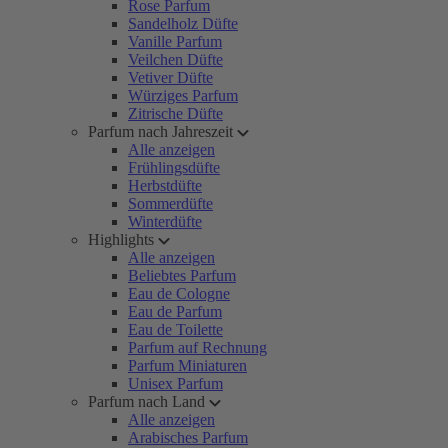
Rose Parfum
Sandelholz Düfte
Vanille Parfum
Veilchen Düfte
Vetiver Düfte
Würziges Parfum
Zitrische Düfte
Parfum nach Jahreszeit
Alle anzeigen
Frühlingsdüfte
Herbstdüfte
Sommerdüfte
Winterdüfte
Highlights
Alle anzeigen
Beliebtes Parfum
Eau de Cologne
Eau de Parfum
Eau de Toilette
Parfum auf Rechnung
Parfum Miniaturen
Unisex Parfum
Parfum nach Land
Alle anzeigen
Arabisches Parfum