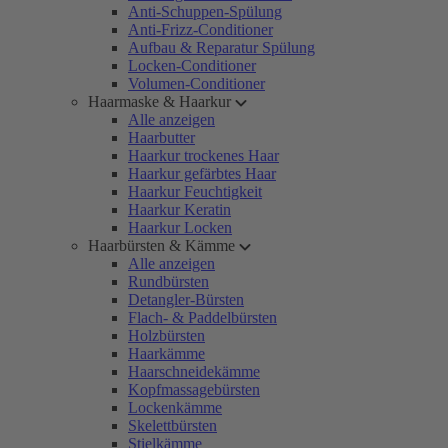
Anti-Schuppen-Spülung
Anti-Frizz-Conditioner
Aufbau & Reparatur Spülung
Locken-Conditioner
Volumen-Conditioner
Haarmaske & Haarkur
Alle anzeigen
Haarbutter
Haarkur trockenes Haar
Haarkur gefärbtes Haar
Haarkur Feuchtigkeit
Haarkur Keratin
Haarkur Locken
Haarbürsten & Kämme
Alle anzeigen
Rundbürsten
Detangler-Bürsten
Flach- & Paddelbürsten
Holzbürsten
Haarkämme
Haarschneidekämme
Kopfmassagebürsten
Lockenkämme
Skelettbürsten
Stielkämme