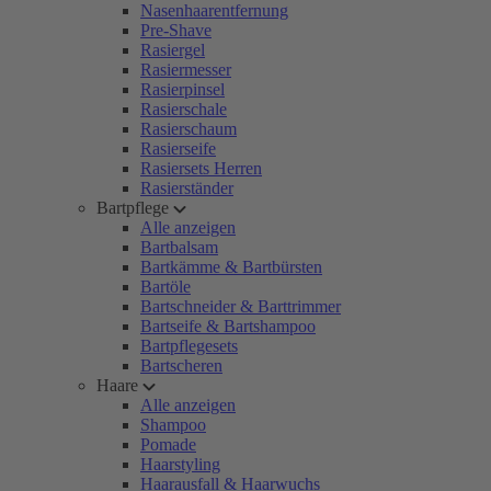
Nasenhaarentfernung
Pre-Shave
Rasiergel
Rasiermesser
Rasierpinsel
Rasierschale
Rasierschaum
Rasierseife
Rasiersets Herren
Rasierständer
Bartpflege
Alle anzeigen
Bartbalsam
Bartkämme & Bartbürsten
Bartöle
Bartschneider & Barttrimmer
Bartseife & Bartshampoo
Bartpflegesets
Bartscheren
Haare
Alle anzeigen
Shampoo
Pomade
Haarstyling
Haarausfall & Haarwuchs