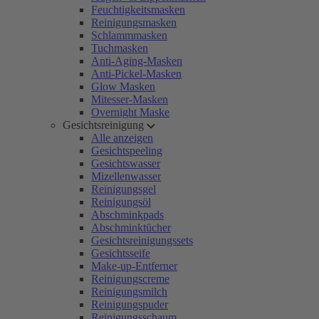
Feuchtigkeitsmasken
Reinigungsmasken
Schlammmasken
Tuchmasken
Anti-Aging-Masken
Anti-Pickel-Masken
Glow Masken
Mitesser-Masken
Overnight Maske
Gesichtsreinigung
Alle anzeigen
Gesichtspeeling
Gesichtswasser
Mizellenwasser
Reinigungsgel
Reinigungsöl
Abschminkpads
Abschminktücher
Gesichtsreinigungssets
Gesichtsseife
Make-up-Entferner
Reinigungscreme
Reinigungsmilch
Reinigungspuder
Reinigungsschaum