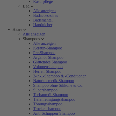
Rasurpflege
Bad
Alle anzeigen
Badaccessoires
Bademäntel
Handtücher
Haare
Alle anzeigen
Shampoos
Alle anzeigen
Keratin-Shampoo
Pre-Shampoo
Arganöl-Shampoo
Glättendes Shampoo
Volumenshampoo
Herren-Shampoo
2-in-1-Shampoo & -Conditioner
Naturkosmetik-Shampoo
Shampoo ohne Silikone & Co.
Silbershampoo
Teebaumöl-Shampoo
Tiefenreinigungsshampoo
Tönungsshampoo
Trockenshampoo
Anti-Schuppen-Shampoo