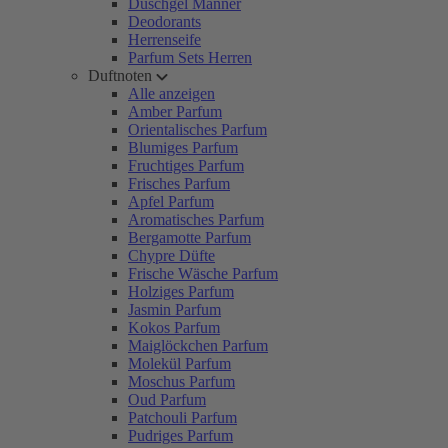
Duschgel Männer
Deodorants
Herrenseife
Parfum Sets Herren
Duftnoten
Alle anzeigen
Amber Parfum
Orientalisches Parfum
Blumiges Parfum
Fruchtiges Parfum
Frisches Parfum
Apfel Parfum
Aromatisches Parfum
Bergamotte Parfum
Chypre Düfte
Frische Wäsche Parfum
Holziges Parfum
Jasmin Parfum
Kokos Parfum
Maiglöckchen Parfum
Molekül Parfum
Moschus Parfum
Oud Parfum
Patchouli Parfum
Pudriges Parfum