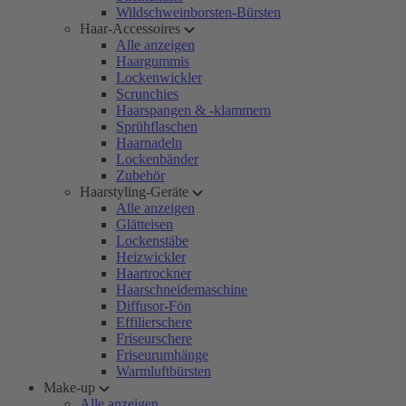
Wildschweinborsten-Bürsten
Haar-Accessoires
Alle anzeigen
Haargummis
Lockenwickler
Scrunchies
Haarspangen & -klammern
Sprühflaschen
Haarnadeln
Lockenbänder
Zubehör
Haarstyling-Geräte
Alle anzeigen
Glätteisen
Lockenstäbe
Heizwickler
Haartrockner
Haarschneidemaschine
Diffusor-Fön
Effilierschere
Friseurschere
Friseurumhänge
Warmluftbürsten
Make-up
Alle anzeigen