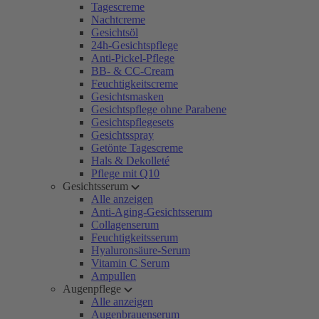
Tagescreme
Nachtcreme
Gesichtsöl
24h-Gesichtspflege
Anti-Pickel-Pflege
BB- & CC-Cream
Feuchtigkeitscreme
Gesichtsmasken
Gesichtspflege ohne Parabene
Gesichtspflegesets
Gesichtsspray
Getönte Tagescreme
Hals & Dekolleté
Pflege mit Q10
Gesichtsserum
Alle anzeigen
Anti-Aging-Gesichtsserum
Collagenserum
Feuchtigkeitsserum
Hyaluronsäure-Serum
Vitamin C Serum
Ampullen
Augenpflege
Alle anzeigen
Augenbrauenserum