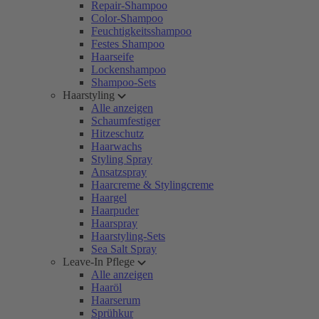
Repair-Shampoo
Color-Shampoo
Feuchtigkeitsshampoo
Festes Shampoo
Haarseife
Lockenshampoo
Shampoo-Sets
Haarstyling
Alle anzeigen
Schaumfestiger
Hitzeschutz
Haarwachs
Styling Spray
Ansatzspray
Haarcreme & Stylingcreme
Haargel
Haarpuder
Haarspray
Haarstyling-Sets
Sea Salt Spray
Leave-In Pflege
Alle anzeigen
Haaröl
Haarserum
Sprühkur