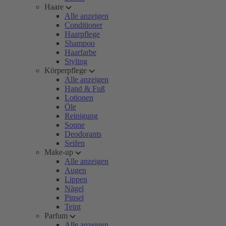
Haare
Alle anzeigen
Conditioner
Haarpflege
Shampoo
Haarfarbe
Styling
Körperpflege
Alle anzeigen
Hand & Fuß
Lotionen
Öle
Reinigung
Sonne
Deodorants
Seifen
Make-up
Alle anzeigen
Augen
Lippen
Nägel
Pinsel
Teint
Parfum
Alle anzeigen