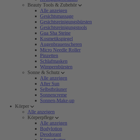
Beauty Tools & Zubehör
Alle anzeigen
Gesichtsmassage
Gesichtsreinigungsbürsten
Gesichtsreinigungstools
Gua Sha Steine
Kosmetikspiegel
Augenbrauenscheren
Micro Needle Roller
Pinzetten
Schlafmasken
Wimpernbürsten
Sonne & Schutz
Alle anzeigen
After Sun
Selbstbräuner
Sonnencreme
Sonnen-Make-up
Körper
Alle anzeigen
Körperpflege
Alle anzeigen
Bodylotion
Deodorant
Körperbutter