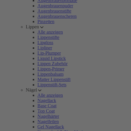
Augenbrauenpomade
Augenbrauenpuder
Augenbrauenstifte
Augenbrauenscheren
Pinzetten
Lippen
Alle anzeigen
Lippenstifte
Lipgloss
Lipliner
Lip-Plumper
Liquid Lipstick
Lippen Zubehör
Lippen-Primer
Lippenbalsam
Matter Lippenstift
Lippenstift-Sets
Nägel
Alle anzeigen
Nagellack
Base Coat
Top Coat
Nagelhärter
Nagelfeilen
Gel Nagellack