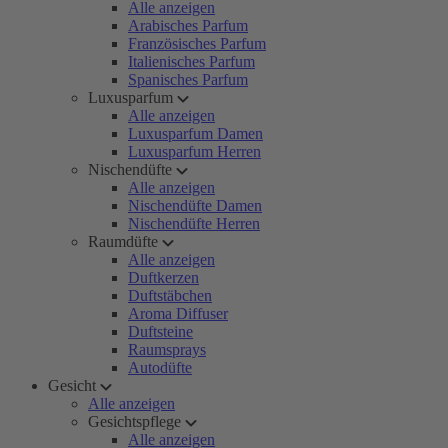
Alle anzeigen
Arabisches Parfum
Französisches Parfum
Italienisches Parfum
Spanisches Parfum
Luxusparfum
Alle anzeigen
Luxusparfum Damen
Luxusparfum Herren
Nischendüfte
Alle anzeigen
Nischendüfte Damen
Nischendüfte Herren
Raumdüfte
Alle anzeigen
Duftkerzen
Duftstäbchen
Aroma Diffuser
Duftsteine
Raumsprays
Autodüfte
Gesicht
Alle anzeigen
Gesichtspflege
Alle anzeigen