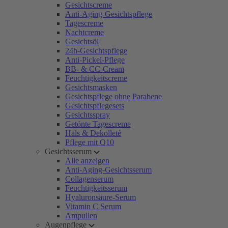
Gesichtscreme
Anti-Aging-Gesichtspflege
Tagescreme
Nachtcreme
Gesichtsöl
24h-Gesichtspflege
Anti-Pickel-Pflege
BB- & CC-Cream
Feuchtigkeitscreme
Gesichtsmasken
Gesichtspflege ohne Parabene
Gesichtspflegesets
Gesichtsspray
Getönte Tagescreme
Hals & Dekolleté
Pflege mit Q10
Gesichtsserum
Alle anzeigen
Anti-Aging-Gesichtsserum
Collagenserum
Feuchtigkeitsserum
Hyaluronsäure-Serum
Vitamin C Serum
Ampullen
Augenpflege