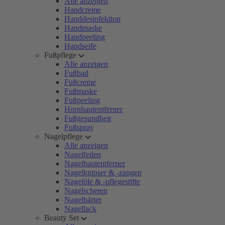
Alle anzeigen
Handcreme
Handdesinfektion
Handmaske
Handpeeling
Handseife
Fußpflege
Alle anzeigen
Fußbad
Fußcreme
Fußmaske
Fußpeeling
Hornhautentferner
Fußgesundheit
Fußspray
Nagelpflege
Alle anzeigen
Nagelfeilen
Nagelhautentferner
Nagelknipser & -zangen
Nagelöle & -pflegestifte
Nagelscheren
Nagelhärter
Nagellack
Beauty Set