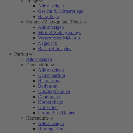
Pflege
Alle anzeigen
Gesicht & Körperpflege
Haarpflege
Sommer-Make-up und Trends
Alle anzeigen
Mists & Setting Sprays
Wasserfestes Make-up
Nagellack
Beach Hair stylen
Parfum
Alle anzeigen
Damendüfte
Alle anzeigen
Damenparfum
Haarparfum
Bodyspray
Duschgel Frauen
Deodorants
Körperpflege
Duftseifen
Parfum Sets Damen
Herrendüfte
Alle anzeigen
Herrenparfum