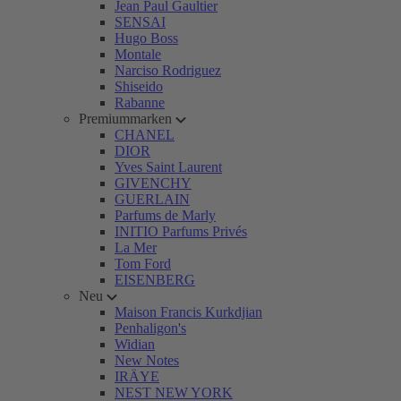
Jean Paul Gaultier
SENSAI
Hugo Boss
Montale
Narciso Rodriguez
Shiseido
Rabanne
Premiummarken
CHANEL
DIOR
Yves Saint Laurent
GIVENCHY
GUERLAIN
Parfums de Marly
INITIO Parfums Privés
La Mer
Tom Ford
EISENBERG
Neu
Maison Francis Kurkdjian
Penhaligon's
Widian
New Notes
IRÄYE
NEST NEW YORK