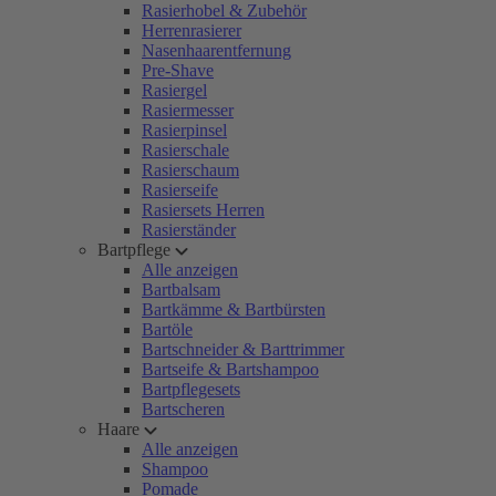
Rasierhobel & Zubehör
Herrenrasierer
Nasenhaarentfernung
Pre-Shave
Rasiergel
Rasiermesser
Rasierpinsel
Rasierschale
Rasierschaum
Rasierseife
Rasiersets Herren
Rasierständer
Bartpflege
Alle anzeigen
Bartbalsam
Bartkämme & Bartbürsten
Bartöle
Bartschneider & Barttrimmer
Bartseife & Bartshampoo
Bartpflegesets
Bartscheren
Haare
Alle anzeigen
Shampoo
Pomade