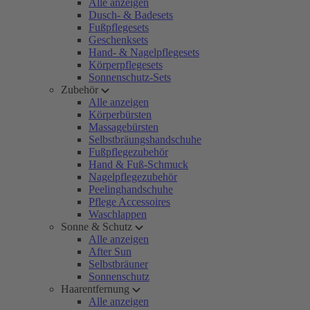
Alle anzeigen
Dusch- & Badesets
Fußpflegesets
Geschenksets
Hand- & Nagelpflegesets
Körperpflegesets
Sonnenschutz-Sets
Zubehör
Alle anzeigen
Körperbürsten
Massagebürsten
Selbstbräungshandschuhe
Fußpflegezubehör
Hand & Fuß-Schmuck
Nagelpflegezubehör
Peelinghandschuhe
Pflege Accessoires
Waschlappen
Sonne & Schutz
Alle anzeigen
After Sun
Selbstbräuner
Sonnenschutz
Haarentfernung
Alle anzeigen