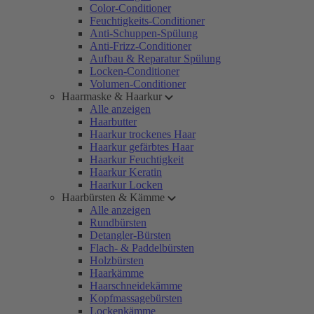
Color-Conditioner
Feuchtigkeits-Conditioner
Anti-Schuppen-Spülung
Anti-Frizz-Conditioner
Aufbau & Reparatur Spülung
Locken-Conditioner
Volumen-Conditioner
Haarmaske & Haarkur
Alle anzeigen
Haarbutter
Haarkur trockenes Haar
Haarkur gefärbtes Haar
Haarkur Feuchtigkeit
Haarkur Keratin
Haarkur Locken
Haarbürsten & Kämme
Alle anzeigen
Rundbürsten
Detangler-Bürsten
Flach- & Paddelbürsten
Holzbürsten
Haarkämme
Haarschneidekämme
Kopfmassagebürsten
Lockenkämme