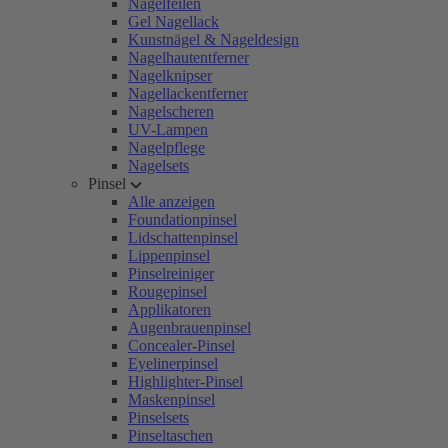
Nagelfeilen
Gel Nagellack
Kunstnägel & Nageldesign
Nagelhautentferner
Nagelknipser
Nagellackentferner
Nagelscheren
UV-Lampen
Nagelpflege
Nagelsets
Pinsel
Alle anzeigen
Foundationpinsel
Lidschattenpinsel
Lippenpinsel
Pinselreiniger
Rougepinsel
Applikatoren
Augenbrauenpinsel
Concealer-Pinsel
Eyelinerpinsel
Highlighter-Pinsel
Maskenpinsel
Pinselsets
Pinseltaschen