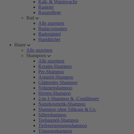
Kalt- & Warmwachs
Rasierer
Rasurpflege
Bad
Alle anzeigen
Badaccessoires
Bademäntel
Handtücher
Haare
Alle anzeigen
Shampoos
Alle anzeigen
Keratin-Shampoo
Pre-Shampoo
Arganöl-Shampoo
Glättendes Shampoo
Volumenshampoo
Herren-Shampoo
2-in-1-Shampoo & -Conditioner
Naturkosmetik-Shampoo
Shampoo ohne Silikone & Co.
Silbershampoo
Teebaumöl-Shampoo
Tiefenreinigungsshampoo
Tönungsshampoo