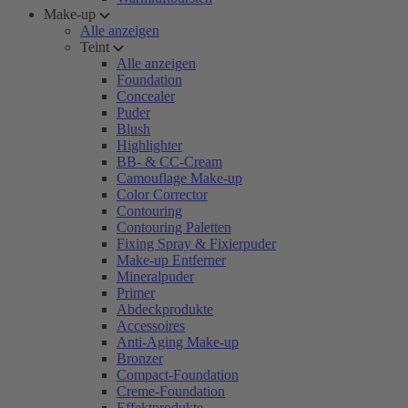
Make-up
Alle anzeigen
Teint
Alle anzeigen
Foundation
Concealer
Puder
Blush
Highlighter
BB- & CC-Cream
Camouflage Make-up
Color Corrector
Contouring
Contouring Paletten
Fixing Spray & Fixierpuder
Make-up Entferner
Mineralpuder
Primer
Abdeckprodukte
Accessoires
Anti-Aging Make-up
Bronzer
Compact-Foundation
Creme-Foundation
Effektprodukte