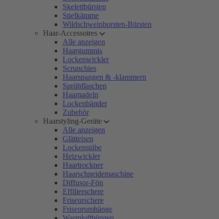
Skelettbürsten
Stielkämme
Wildschweinborsten-Bürsten
Haar-Accessoires
Alle anzeigen
Haargummis
Lockenwickler
Scrunchies
Haarspangen & -klammern
Sprühflaschen
Haarnadeln
Lockenbänder
Zubehör
Haarstyling-Geräte
Alle anzeigen
Glätteisen
Lockenstäbe
Heizwickler
Haartrockner
Haarschneidemaschine
Diffusor-Fön
Effilierschere
Friseurschere
Friseurumhänge
Warmluftbürsten