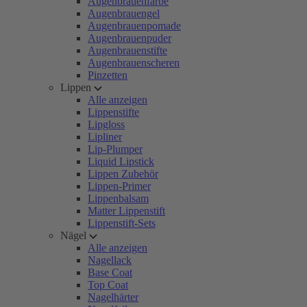
Augenbrauenfarbe
Augenbrauengel
Augenbrauenpomade
Augenbrauenpuder
Augenbrauenstifte
Augenbrauenscheren
Pinzetten
Lippen
Alle anzeigen
Lippenstifte
Lipgloss
Lipliner
Lip-Plumper
Liquid Lipstick
Lippen Zubehör
Lippen-Primer
Lippenbalsam
Matter Lippenstift
Lippenstift-Sets
Nägel
Alle anzeigen
Nagellack
Base Coat
Top Coat
Nagelhärter