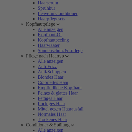
Haarserum
Sprühkur
Leave-in Conditioner
Haarpflegesets
Kopfhautpflege
Alle anzeigen
Kopfhaut-Öl
Kopfhautpeeling
Haarwasser
Sonnenschutz & -pflege
Pflege nach Haartyp
Alle anzeigen
Anti-Frizz
Anti-Schuppen
Blondes Haar
Coloriertes Haar
Empfindliche Kopfhaut
Feines & glattes Haar
Fettiges Haar
Lockiges Haar
Mittel gegen Haarausfall
Normales Haar
Trockenes Haar
Conditioner & Spülung
Alle anzeigen