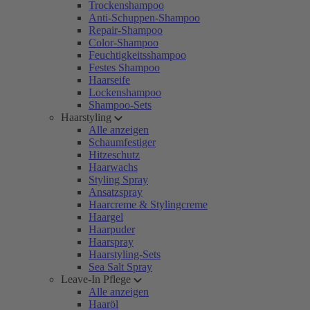
Trockenshampoo
Anti-Schuppen-Shampoo
Repair-Shampoo
Color-Shampoo
Feuchtigkeitsshampoo
Festes Shampoo
Haarseife
Lockenshampoo
Shampoo-Sets
Haarstyling
Alle anzeigen
Schaumfestiger
Hitzeschutz
Haarwachs
Styling Spray
Ansatzspray
Haarcreme & Stylingcreme
Haargel
Haarpuder
Haarspray
Haarstyling-Sets
Sea Salt Spray
Leave-In Pflege
Alle anzeigen
Haaröl