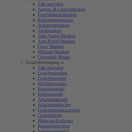
Alle anzeigen
Augen- & Lippenmasken
Feuchtigkeitsmasken
Reinigungsmasken
Schlammmasken
Tuchmasken
Anti-Aging-Masken
Anti-Pickel-Masken
Glow Masken
Mitesser-Masken
Overnight Maske
Gesichtsreinigung
Alle anzeigen
Gesichtspeeling
Gesichtswasser
Mizellenwasser
Reinigungsgel
Reinigungsöl
Abschminkpads
Abschminktücher
Gesichtsreinigungssets
Gesichtsseife
Make-up-Entferner
Reinigungscreme
Reinigungsmilch