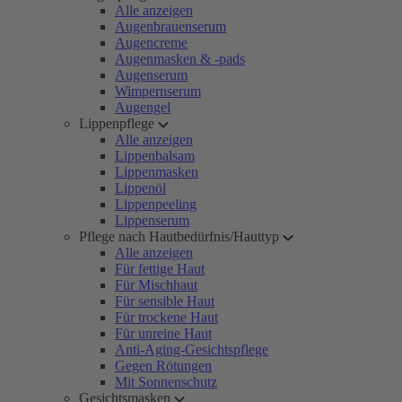
Alle anzeigen
Augenbrauenserum
Augencreme
Augenmasken & -pads
Augenserum
Wimpernserum
Augengel
Lippenpflege
Alle anzeigen
Lippenbalsam
Lippenmasken
Lippenöl
Lippenpeeling
Lippenserum
Pflege nach Hautbedürfnis/Hauttyp
Alle anzeigen
Für fettige Haut
Für Mischhaut
Für sensible Haut
Für trockene Haut
Für unreine Haut
Anti-Aging-Gesichtspflege
Gegen Rötungen
Mit Sonnenschutz
Gesichtsmasken