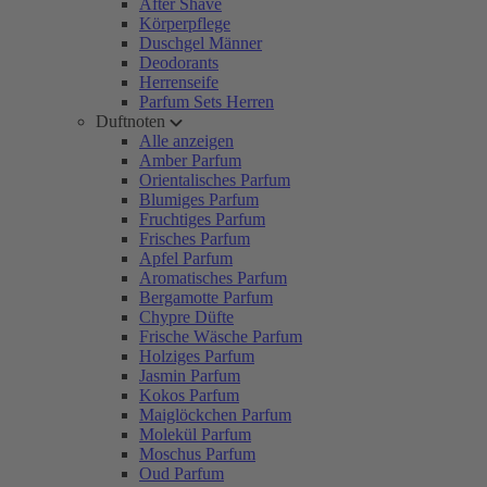
After Shave
Körperpflege
Duschgel Männer
Deodorants
Herrenseife
Parfum Sets Herren
Duftnoten
Alle anzeigen
Amber Parfum
Orientalisches Parfum
Blumiges Parfum
Fruchtiges Parfum
Frisches Parfum
Apfel Parfum
Aromatisches Parfum
Bergamotte Parfum
Chypre Düfte
Frische Wäsche Parfum
Holziges Parfum
Jasmin Parfum
Kokos Parfum
Maiglöckchen Parfum
Molekül Parfum
Moschus Parfum
Oud Parfum