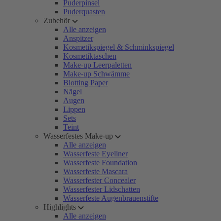
Puderpinsel
Puderquasten
Zubehör
Alle anzeigen
Anspitzer
Kosmetikspiegel & Schminkspiegel
Kosmetiktaschen
Make-up Leerpaletten
Make-up Schwämme
Blotting Paper
Nägel
Augen
Lippen
Sets
Teint
Wasserfestes Make-up
Alle anzeigen
Wasserfeste Eyeliner
Wasserfeste Foundation
Wasserfeste Mascara
Wasserfester Concealer
Wasserfester Lidschatten
Wasserfeste Augenbrauenstifte
Highlights
Alle anzeigen