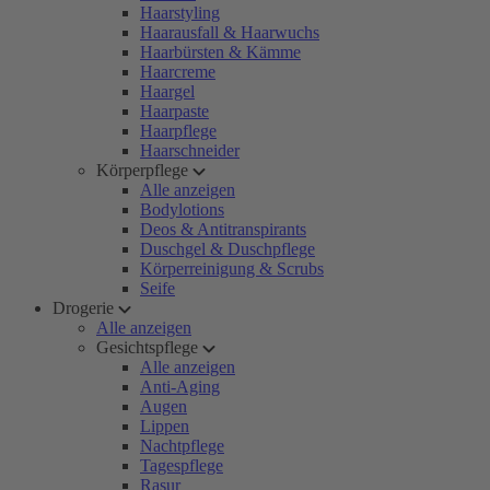
Haarstyling
Haarausfall & Haarwuchs
Haarbürsten & Kämme
Haarcreme
Haargel
Haarpaste
Haarpflege
Haarschneider
Körperpflege
Alle anzeigen
Bodylotions
Deos & Antitranspirants
Duschgel & Duschpflege
Körperreinigung & Scrubs
Seife
Drogerie
Alle anzeigen
Gesichtspflege
Alle anzeigen
Anti-Aging
Augen
Lippen
Nachtpflege
Tagespflege
Rasur