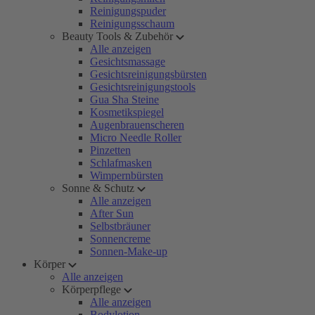
Reinigungspuder
Reinigungsschaum
Beauty Tools & Zubehör
Alle anzeigen
Gesichtsmassage
Gesichtsreinigungsbürsten
Gesichtsreinigungstools
Gua Sha Steine
Kosmetikspiegel
Augenbrauenscheren
Micro Needle Roller
Pinzetten
Schlafmasken
Wimpernbürsten
Sonne & Schutz
Alle anzeigen
After Sun
Selbstbräuner
Sonnencreme
Sonnen-Make-up
Körper
Alle anzeigen
Körperpflege
Alle anzeigen
Bodylotion