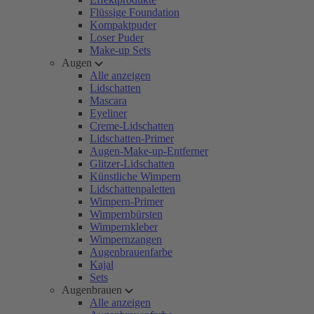
Flüssige Foundation
Kompaktpuder
Loser Puder
Make-up Sets
Augen
Alle anzeigen
Lidschatten
Mascara
Eyeliner
Creme-Lidschatten
Lidschatten-Primer
Augen-Make-up-Entferner
Glitzer-Lidschatten
Künstliche Wimpern
Lidschattenpaletten
Wimpern-Primer
Wimpernbürsten
Wimpernkleber
Wimpernzangen
Augenbrauenfarbe
Kajal
Sets
Augenbrauen
Alle anzeigen