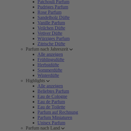
Patchouli Parfum
Pudriges Parfum
Rose Parfum
Sandelholz Düfte
Vanille Parfum
Veilchen Düfte
Vetiver Düfte
Würziges Parfum
Zitrische Düfte
Parfum nach Jahreszeit
Alle anzeigen
Frühlingsdüfte
Herbstdüfte
Sommerdüfte
Winterdüfte
Highlights
Alle anzeigen
Beliebtes Parfum
Eau de Cologne
Eau de Parfum
Eau de Toilette
Parfum auf Rechnung
Parfum Miniaturen
Unisex Parfum
Parfum nach Land