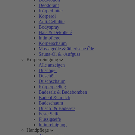
Deodorant
Körperbutter
Körperöl
Anti-Cellulite
Bodyspray
Hals & Dekolleté
Intimpflege
Körperschaum
Massageöle & ätherische Öle
Sauna-Öl & -Aufguss
Körperreinigung
Alle anzeigen
Duschgel
Duschöl
Duschschaum
Körperpeeling
Badesalz & Badebomben
Badeöl & -milch
Badeschaum
Dusch- & Badesets
Feste Seife
Flüssigseife
Intimreinigung
Handpflege