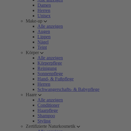
Damen
Herren
Unisex
Make-up
Alle anzeigen
Augen
Lippen
Nägel
Teint
Körper
Alle anzeigen
Körperpflege
Reinigung
Sonnenpflege
Hand- & Fußpflege
Herren
Schwangerschafts- & Babypflege
Haare
Alle anzeigen
Conditioner
Haarpflege
Shampoo
Styling
Zertifizierte Naturkosmetik