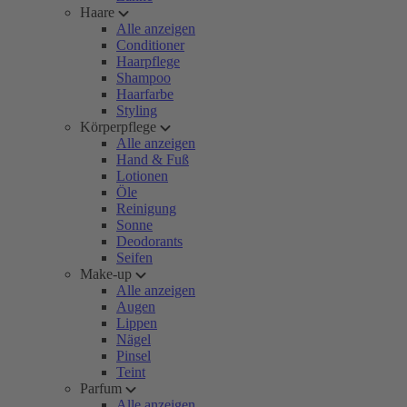
Haare
Alle anzeigen
Conditioner
Haarpflege
Shampoo
Haarfarbe
Styling
Körperpflege
Alle anzeigen
Hand & Fuß
Lotionen
Öle
Reinigung
Sonne
Deodorants
Seifen
Make-up
Alle anzeigen
Augen
Lippen
Nägel
Pinsel
Teint
Parfum
Alle anzeigen