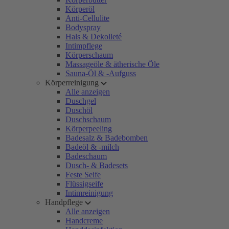
Körperöl
Anti-Cellulite
Bodyspray
Hals & Dekolleté
Intimpflege
Körperschaum
Massageöle & ätherische Öle
Sauna-Öl & -Aufguss
Körperreinigung
Alle anzeigen
Duschgel
Duschöl
Duschschaum
Körperpeeling
Badesalz & Badebomben
Badeöl & -milch
Badeschaum
Dusch- & Badesets
Feste Seife
Flüssigseife
Intimreinigung
Handpflege
Alle anzeigen
Handcreme