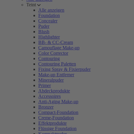
Teint
Alle anzeigen
Foundation
Concealer
Puder
Blush
Highlighter
BB- & CC-Cream
Camouflage Make-up
Color Corrector
Contouring
Contouring Paletten
Fixing Spray & Fixierpuder
Make-up Entferner
Mineralpuder
Primer
Abdeckprodukte
Accessoires
Anti-Aging Make-up
Bronzer
Compact-Foundation
Creme-Foundation
Effektprodukte
Flüssige Foundation
Kompaktpuder