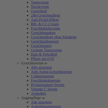
Tagescreme
Nachtcreme
Gesichtsöl
24h-Gesichtspflege
Anti-Pickel-Pflege
BB- & CC-Cream
Feuchtigkeitscreme
Gesichtsmasken
Gesichtspflege ohne Parabene
Gesichtspflegesets
Gesichtsspray
Getönte Tagescreme
Hals & Dekolleté
Pflege mit Q10
Gesichtsserum
Alle anzeigen
Anti-Aging-Gesichtsserum
Collagenserum
Feuchtigkeitsserum
Hyaluronsäure-Serum
Vitamin C Serum
Ampullen
Augenpflege
Alle anzeigen
Augenbrauenserum