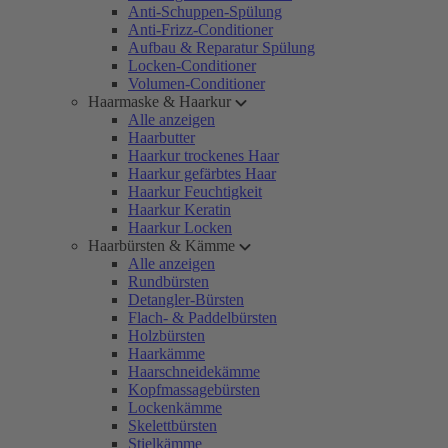
Anti-Schuppen-Spülung
Anti-Frizz-Conditioner
Aufbau & Reparatur Spülung
Locken-Conditioner
Volumen-Conditioner
Haarmaske & Haarkur
Alle anzeigen
Haarbutter
Haarkur trockenes Haar
Haarkur gefärbtes Haar
Haarkur Feuchtigkeit
Haarkur Keratin
Haarkur Locken
Haarbürsten & Kämme
Alle anzeigen
Rundbürsten
Detangler-Bürsten
Flach- & Paddelbürsten
Holzbürsten
Haarkämme
Haarschneidekämme
Kopfmassagebürsten
Lockenkämme
Skelettbürsten
Stielkämme