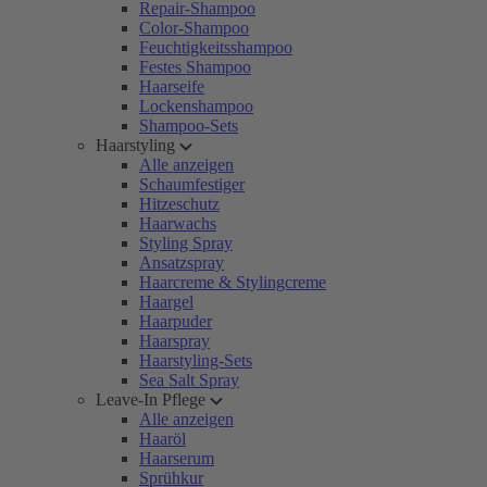
Repair-Shampoo
Color-Shampoo
Feuchtigkeitsshampoo
Festes Shampoo
Haarseife
Lockenshampoo
Shampoo-Sets
Haarstyling
Alle anzeigen
Schaumfestiger
Hitzeschutz
Haarwachs
Styling Spray
Ansatzspray
Haarcreme & Stylingcreme
Haargel
Haarpuder
Haarspray
Haarstyling-Sets
Sea Salt Spray
Leave-In Pflege
Alle anzeigen
Haaröl
Haarserum
Sprühkur