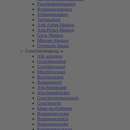
Feuchtigkeitsmasken
Reinigungsmasken
Schlammmasken
Tuchmasken
Anti-Aging-Masken
Anti-Pickel-Masken
Glow Masken
Mitesser-Masken
Overnight Maske
Gesichtsreinigung
Alle anzeigen
Gesichtspeeling
Gesichtswasser
Mizellenwasser
Reinigungsgel
Reinigungsöl
Abschminkpads
Abschminktücher
Gesichtsreinigungssets
Gesichtsseife
Make-up-Entferner
Reinigungscreme
Reinigungsmilch
Reinigungspuder
Reinigungsschaum