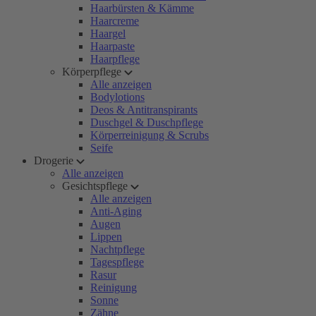
Haarbürsten & Kämme
Haarcreme
Haargel
Haarpaste
Haarpflege
Körperpflege
Alle anzeigen
Bodylotions
Deos & Antitranspirants
Duschgel & Duschpflege
Körperreinigung & Scrubs
Seife
Drogerie
Alle anzeigen
Gesichtspflege
Alle anzeigen
Anti-Aging
Augen
Lippen
Nachtpflege
Tagespflege
Rasur
Reinigung
Sonne
Zähne