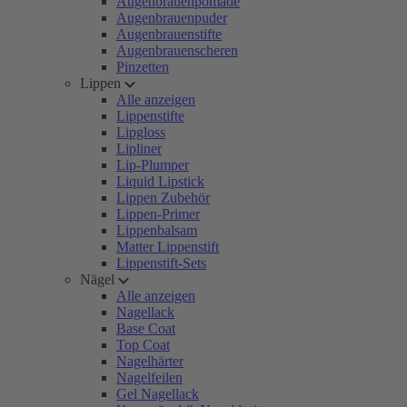
Augenbrauenpomade
Augenbrauenpuder
Augenbrauenstifte
Augenbrauenscheren
Pinzetten
Lippen
Alle anzeigen
Lippenstifte
Lipgloss
Lipliner
Lip-Plumper
Liquid Lipstick
Lippen Zubehör
Lippen-Primer
Lippenbalsam
Matter Lippenstift
Lippenstift-Sets
Nägel
Alle anzeigen
Nagellack
Base Coat
Top Coat
Nagelhärter
Nagelfeilen
Gel Nagellack