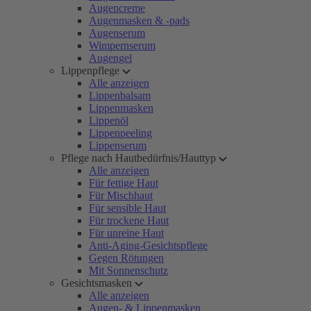
Augencreme
Augenmasken & -pads
Augenserum
Wimpernserum
Augengel
Lippenpflege
Alle anzeigen
Lippenbalsam
Lippenmasken
Lippenöl
Lippenpeeling
Lippenserum
Pflege nach Hautbedürfnis/Hauttyp
Alle anzeigen
Für fettige Haut
Für Mischhaut
Für sensible Haut
Für trockene Haut
Für unreine Haut
Anti-Aging-Gesichtspflege
Gegen Rötungen
Mit Sonnenschutz
Gesichtsmasken
Alle anzeigen
Augen- & Lippenmasken