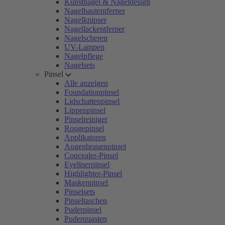
Kunstnägel & Nageldesign
Nagelhautentferner
Nagelknipser
Nagellackentferner
Nagelscheren
UV-Lampen
Nagelpflege
Nagelsets
Pinsel
Alle anzeigen
Foundationpinsel
Lidschattenpinsel
Lippenpinsel
Pinselreiniger
Rougepinsel
Applikatoren
Augenbrauenpinsel
Concealer-Pinsel
Eyelinerpinsel
Highlighter-Pinsel
Maskenpinsel
Pinselsets
Pinseltaschen
Puderpinsel
Puderquasten