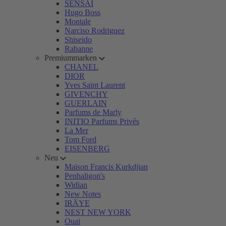
SENSAI
Hugo Boss
Montale
Narciso Rodriguez
Shiseido
Rabanne
Premiummarken
CHANEL
DIOR
Yves Saint Laurent
GIVENCHY
GUERLAIN
Parfums de Marly
INITIO Parfums Privés
La Mer
Tom Ford
EISENBERG
Neu
Maison Francis Kurkdjian
Penhaligon's
Widian
New Notes
IRÄYE
NEST NEW YORK
Ouai