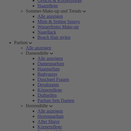
Gesicht & Körperpflege
Haarpflege
Sommer-Make-up und Trends
Alle anzeigen
Mists & Setting Sprays
Wasserfestes Make-up
Nagellack
Beach Hair stylen
Parfum
Alle anzeigen
Damendüfte
Alle anzeigen
Damenparfum
Haarparfum
Bodyspray
Duschgel Frauen
Deodorants
Körperpflege
Duftseifen
Parfum Sets Damen
Herrendüfte
Alle anzeigen
Herrenparfum
After Shave
Körperpflege