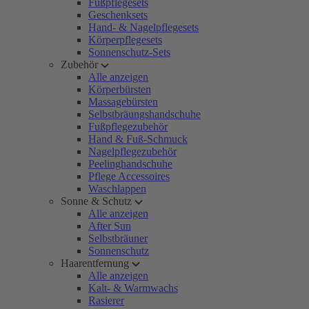
Fußpflegesets
Geschenksets
Hand- & Nagelpflegesets
Körperpflegesets
Sonnenschutz-Sets
Zubehör
Alle anzeigen
Körperbürsten
Massagebürsten
Selbstbräungshandschuhe
Fußpflegezubehör
Hand & Fuß-Schmuck
Nagelpflegezubehör
Peelinghandschuhe
Pflege Accessoires
Waschlappen
Sonne & Schutz
Alle anzeigen
After Sun
Selbstbräuner
Sonnenschutz
Haarentfernung
Alle anzeigen
Kalt- & Warmwachs
Rasierer