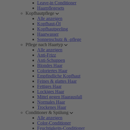
Leave-in Conditioner
Haarpflegesets
Kopfhautpflege
Alle anzeigen
Kopfhaut-Öl
Kopfhautpeeling
Haarwasser
Sonnenschutz & -pflege
Pflege nach Haartyp
Alle anzeigen
Anti-Frizz
Anti-Schuppen
Blondes Haar
Coloriertes Haar
Empfindliche Kopfhaut
Feines & glattes Haar
Fettiges Haar
Lockiges Haar
Mittel gegen Haarausfall
Normales Haar
Trockenes Haar
Conditioner & Spülung
Alle anzeigen
Color-Conditioner
Feuchtigkeits-Conditioner