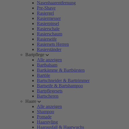
Nasenhaarentfernung
Pre-Shave
Rasiergel
Rasiermesser
Rasierpinsel
Rasierschale
Rasierschaum
Rasierseife
Rasiersets Herren
Rasierständer
Bartpflege
Alle anzeigen
Bartbalsam
Bartkämme & Bartbürsten
Bartöle
Bartschneider & Barttrimmer
Bartseife & Bartshampoo
Bartpflegesets
Bartscheren
Haare
Alle anzeigen
Shampoo
Pomade
Haarstyling
Haarausfall & Haarwuchs