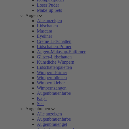
Loser Puder
Make-up Sets
Augen
Alle anzeigen
Lidschatten
Mascara
Eyeliner
Creme-Lidschatten
Lidschatten-Primer
Augen-Make-up-Entferner
Glitzer-Lidschatten
Künstliche Wimpern
Lidschattenpaletten
Wimpern-Primer
Wimpernbürsten
Wimpernkleber
Wimpernzangen
Augenbrauenfarbe
Kajal
Sets
Augenbrauen
Alle anzeigen
Augenbrauenfarbe
Augenbrauengel