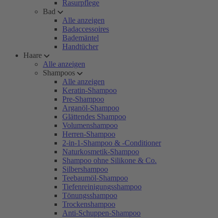
Rasurpflege
Bad
Alle anzeigen
Badaccessoires
Bademäntel
Handtücher
Haare
Alle anzeigen
Shampoos
Alle anzeigen
Keratin-Shampoo
Pre-Shampoo
Arganöl-Shampoo
Glättendes Shampoo
Volumenshampoo
Herren-Shampoo
2-in-1-Shampoo & -Conditioner
Naturkosmetik-Shampoo
Shampoo ohne Silikone & Co.
Silbershampoo
Teebaumöl-Shampoo
Tiefenreinigungsshampoo
Tönungsshampoo
Trockenshampoo
Anti-Schuppen-Shampoo