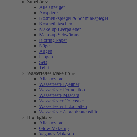
Zubehör
Alle anzeigen
Anspitzer
Kosmetikspiegel & Schminkspiegel
Kosmetiktaschen
Make-up Leerpaletten
Make-up Schwämme
Blotting Paper
Nägel
Augen
Lippen
Sets
Teint
Wasserfestes Make-up
Alle anzeigen
Wasserfeste Eyeliner
Wasserfeste Foundation
Wasserfeste Mascara
Wasserfester Concealer
Wasserfester Lidschatten
Wasserfeste Augenbrauenstifte
Highlights
Alle anzeigen
Glow Make-up
Veganes Make-up