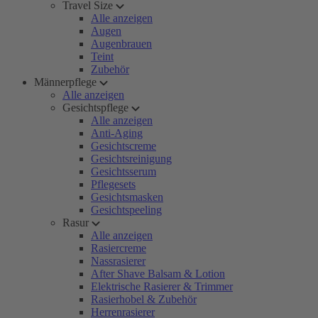
Travel Size
Alle anzeigen
Augen
Augenbrauen
Teint
Zubehör
Männerpflege
Alle anzeigen
Gesichtspflege
Alle anzeigen
Anti-Aging
Gesichtscreme
Gesichtsreinigung
Gesichtsserum
Pflegesets
Gesichtsmasken
Gesichtspeeling
Rasur
Alle anzeigen
Rasiercreme
Nassrasierer
After Shave Balsam & Lotion
Elektrische Rasierer & Trimmer
Rasierhobel & Zubehör
Herrenrasierer