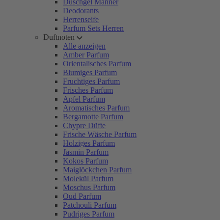
Duschgel Männer
Deodorants
Herrenseife
Parfum Sets Herren
Duftnoten
Alle anzeigen
Amber Parfum
Orientalisches Parfum
Blumiges Parfum
Fruchtiges Parfum
Frisches Parfum
Apfel Parfum
Aromatisches Parfum
Bergamotte Parfum
Chypre Düfte
Frische Wäsche Parfum
Holziges Parfum
Jasmin Parfum
Kokos Parfum
Maiglöckchen Parfum
Molekül Parfum
Moschus Parfum
Oud Parfum
Patchouli Parfum
Pudriges Parfum