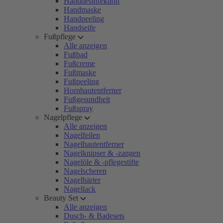
Handdesinfektion
Handmaske
Handpeeling
Handseife
Fußpflege
Alle anzeigen
Fußbad
Fußcreme
Fußmaske
Fußpeeling
Hornhautentferner
Fußgesundheit
Fußspray
Nagelpflege
Alle anzeigen
Nagelfeilen
Nagelhautentferner
Nagelknipser & -zangen
Nagelöle & -pflegestifte
Nagelscheren
Nagelhärter
Nagellack
Beauty Set
Alle anzeigen
Dusch- & Badesets