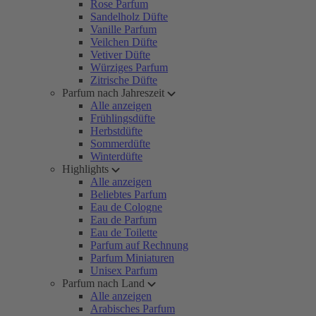
Rose Parfum
Sandelholz Düfte
Vanille Parfum
Veilchen Düfte
Vetiver Düfte
Würziges Parfum
Zitrische Düfte
Parfum nach Jahreszeit
Alle anzeigen
Frühlingsdüfte
Herbstdüfte
Sommerdüfte
Winterdüfte
Highlights
Alle anzeigen
Beliebtes Parfum
Eau de Cologne
Eau de Parfum
Eau de Toilette
Parfum auf Rechnung
Parfum Miniaturen
Unisex Parfum
Parfum nach Land
Alle anzeigen
Arabisches Parfum