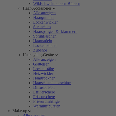
Wildschweinborsten-Bürsten
Haar-Accessoires
Alle anzeigen
Haargummis
Lockenwickler
Scrunchies
Haarspangen & -klammern
Sprühflaschen
Haarnadeln
Lockenbänder
Zubehör
Haarstyling-Geräte
Alle anzeigen
Glätteisen
Lockenstäbe
Heizwickler
Haartrockner
Haarschneidemaschine
Diffusor-Fön
Effilierschere
Friseurschere
Friseurumhänge
Warmluftbürsten
Make-up
Alle anzeigen