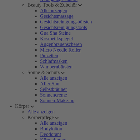
Beauty Tools & Zubehör
Alle anzeigen
Gesichtsmassage
Gesichtsreinigungsbürsten
Gesichtsreinigungstools
Gua Sha Steine
Kosmetikspiegel
Augenbrauenscheren
Micro Needle Roller
Pinzetten
Schlafmasken
Wimpernbürsten
Sonne & Schutz
Alle anzeigen
After Sun
Selbstbräuner
Sonnencreme
Sonnen-Make-up
Körper
Alle anzeigen
Körperpflege
Alle anzeigen
Bodylotion
Deodorant
Körperbutter