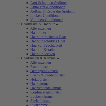
Anti-Schuppen-Spülung
Anti-Frizz-Conditioner
Aufbau & Reparatur Spülung
Locken-Conditioner
Volumen-Conditioner
Haarmaske & Haarkur
Alle anzeigen
Haarbutter
Haarkur trockenes Haar
Haarkur gefärbtes Haar
Haarkur Feuchtigkeit
Haarkur Keratin
Haarkur Locken
Haarbürsten & Kämme
Alle anzeigen
Rundbürsten
Detangler-Bürsten
Flach- & Paddelbürsten
Holzbürsten
Haarkämme
Haarschneidekämme
Kopfmassagebürsten
Lockenkämme
Skelettbürsten
Stielkämme