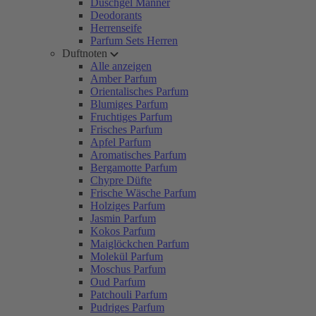
Duschgel Männer
Deodorants
Herrenseife
Parfum Sets Herren
Duftnoten
Alle anzeigen
Amber Parfum
Orientalisches Parfum
Blumiges Parfum
Fruchtiges Parfum
Frisches Parfum
Apfel Parfum
Aromatisches Parfum
Bergamotte Parfum
Chypre Düfte
Frische Wäsche Parfum
Holziges Parfum
Jasmin Parfum
Kokos Parfum
Maiglöckchen Parfum
Molekül Parfum
Moschus Parfum
Oud Parfum
Patchouli Parfum
Pudriges Parfum