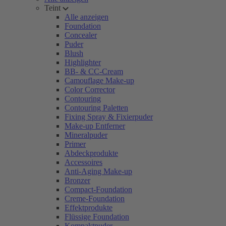
Teint
Alle anzeigen
Foundation
Concealer
Puder
Blush
Highlighter
BB- & CC-Cream
Camouflage Make-up
Color Corrector
Contouring
Contouring Paletten
Fixing Spray & Fixierpuder
Make-up Entferner
Mineralpuder
Primer
Abdeckprodukte
Accessoires
Anti-Aging Make-up
Bronzer
Compact-Foundation
Creme-Foundation
Effektprodukte
Flüssige Foundation
Kompaktpuder