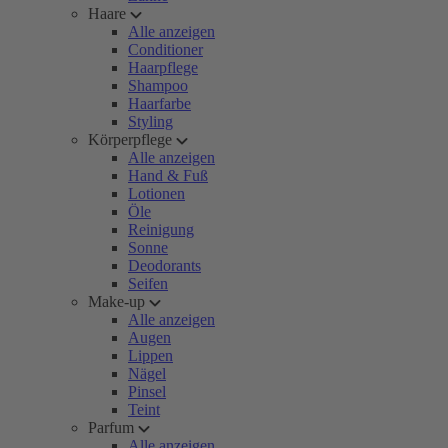
Haare
Alle anzeigen
Conditioner
Haarpflege
Shampoo
Haarfarbe
Styling
Körperpflege
Alle anzeigen
Hand & Fuß
Lotionen
Öle
Reinigung
Sonne
Deodorants
Seifen
Make-up
Alle anzeigen
Augen
Lippen
Nägel
Pinsel
Teint
Parfum
Alle anzeigen