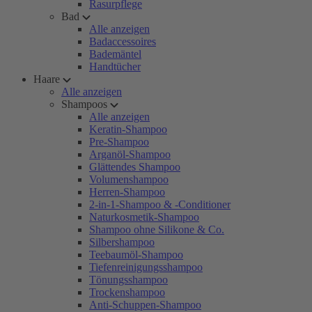
Rasurpflege
Bad
Alle anzeigen
Badaccessoires
Bademäntel
Handtücher
Haare
Alle anzeigen
Shampoos
Alle anzeigen
Keratin-Shampoo
Pre-Shampoo
Arganöl-Shampoo
Glättendes Shampoo
Volumenshampoo
Herren-Shampoo
2-in-1-Shampoo & -Conditioner
Naturkosmetik-Shampoo
Shampoo ohne Silikone & Co.
Silbershampoo
Teebaumöl-Shampoo
Tiefenreinigungsshampoo
Tönungsshampoo
Trockenshampoo
Anti-Schuppen-Shampoo