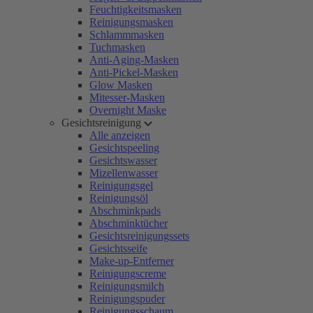
Feuchtigkeitsmasken
Reinigungsmasken
Schlammmasken
Tuchmasken
Anti-Aging-Masken
Anti-Pickel-Masken
Glow Masken
Mitesser-Masken
Overnight Maske
Gesichtsreinigung
Alle anzeigen
Gesichtspeeling
Gesichtswasser
Mizellenwasser
Reinigungsgel
Reinigungsöl
Abschminkpads
Abschminktücher
Gesichtsreinigungssets
Gesichtsseife
Make-up-Entferner
Reinigungscreme
Reinigungsmilch
Reinigungspuder
Reinigungsschaum