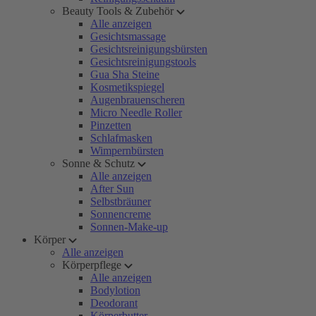
Beauty Tools & Zubehör
Alle anzeigen
Gesichtsmassage
Gesichtsreinigungsbürsten
Gesichtsreinigungstools
Gua Sha Steine
Kosmetikspiegel
Augenbrauenscheren
Micro Needle Roller
Pinzetten
Schlafmasken
Wimpernbürsten
Sonne & Schutz
Alle anzeigen
After Sun
Selbstbräuner
Sonnencreme
Sonnen-Make-up
Körper
Alle anzeigen
Körperpflege
Alle anzeigen
Bodylotion
Deodorant
Körperbutter