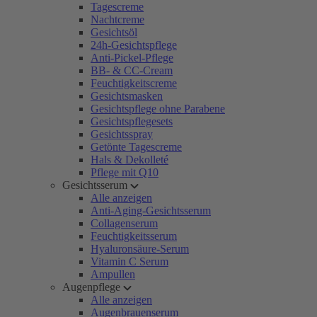
Tagescreme
Nachtcreme
Gesichtsöl
24h-Gesichtspflege
Anti-Pickel-Pflege
BB- & CC-Cream
Feuchtigkeitscreme
Gesichtsmasken
Gesichtspflege ohne Parabene
Gesichtspflegesets
Gesichtsspray
Getönte Tagescreme
Hals & Dekolleté
Pflege mit Q10
Gesichtsserum
Alle anzeigen
Anti-Aging-Gesichtsserum
Collagenserum
Feuchtigkeitsserum
Hyaluronsäure-Serum
Vitamin C Serum
Ampullen
Augenpflege
Alle anzeigen
Augenbrauenserum