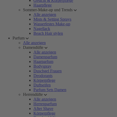
Gesicht & Körperpflege
Haarpflege
Sommer-Make-up und Trends
Alle anzeigen
Mists & Setting Sprays
Wasserfestes Make-up
Nagellack
Beach Hair stylen
Parfum
Alle anzeigen
Damendüfte
Alle anzeigen
Damenparfum
Haarparfum
Bodyspray
Duschgel Frauen
Deodorants
Körperpflege
Duftseifen
Parfum Sets Damen
Herrendüfte
Alle anzeigen
Herrenparfum
After Shave
Körperpflege