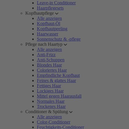
Leave-in Conditioner
Haarpflegesets
Kopfhautpflege
Alle anzeigen
Kopfhaut-Öl
Kopfhautpeeling
Haarwasser
Sonnenschutz & -pflege
Pflege nach Haartyp
Alle anzeigen
Anti-Frizz
Anti-Schuppen
Blondes Haar
Coloriertes Haar
Empfindliche Kopfhaut
Feines & glattes Haar
Fettiges Haar
Lockiges Haar
Mittel gegen Haarausfall
Normales Haar
Trockenes Haar
Conditioner & Spülung
Alle anzeigen
Color-Conditioner
Feuchtigkeits-Conditioner