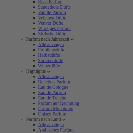
Rose Parfum
Sandelholz Düfte
Vanille Parfum
Veilchen Düfte
Vetiver Düfte
Würziges Parfum
Zitrische Düfte
Parfum nach Jahreszeit
Alle anzeigen
Frühlingsdüfte
Herbstdüfte
Sommerdüfte
Winterdüfte
Highlights
Alle anzeigen
Beliebtes Parfum
Eau de Cologne
Eau de Parfum
Eau de Toilette
Parfum auf Rechnung
Parfum Miniaturen
Unisex Parfum
Parfum nach Land
Alle anzeigen
Arabisches Parfum