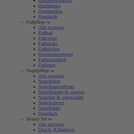
Handdesinfektion
Handmaske
Handpeeling
Handseife
Fußpflege
Alle anzeigen
Fußbad
Fußcreme
Fußmaske
Fußpeeling
Hornhautentferner
Fußgesundheit
Fußspray
Nagelpflege
Alle anzeigen
Nagelfeilen
Nagelhautentferner
Nagelknipser & -zangen
Nagelöle & -pflegestifte
Nagelscheren
Nagelhärter
Nagellack
Beauty Set
Alle anzeigen
Dusch- & Badesets