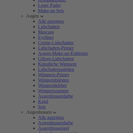
Loser Puder
Make-up Sets
Augen
Alle anzeigen
Lidschatten
Mascara
Eyeliner
Creme-Lidschatten
Lidschatten-Primer
Augen-Make-up-Entferner
Glitzer-Lidschatten
Künstliche Wimpern
Lidschattenpaletten
Wimpern-Primer
Wimpernbürsten
Wimpernkleber
Wimpernzangen
Augenbrauenfarbe
Kajal
Sets
Augenbrauen
Alle anzeigen
Augenbrauenfarbe
Augenbrauengel