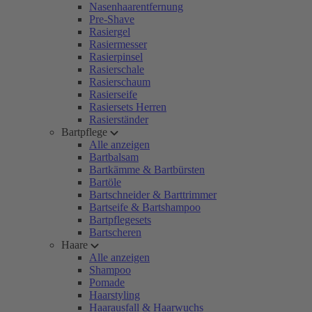
Nasenhaarentfernung
Pre-Shave
Rasiergel
Rasiermesser
Rasierpinsel
Rasierschale
Rasierschaum
Rasierseife
Rasiersets Herren
Rasierständer
Bartpflege
Alle anzeigen
Bartbalsam
Bartkämme & Bartbürsten
Bartöle
Bartschneider & Barttrimmer
Bartseife & Bartshampoo
Bartpflegesets
Bartscheren
Haare
Alle anzeigen
Shampoo
Pomade
Haarstyling
Haarausfall & Haarwuchs