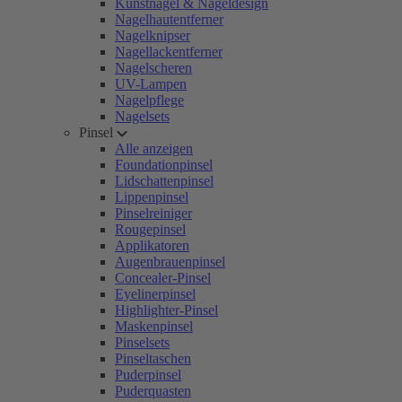
Kunstnägel & Nageldesign
Nagelhautentferner
Nagelknipser
Nagellackentferner
Nagelscheren
UV-Lampen
Nagelpflege
Nagelsets
Pinsel
Alle anzeigen
Foundationpinsel
Lidschattenpinsel
Lippenpinsel
Pinselreiniger
Rougepinsel
Applikatoren
Augenbrauenpinsel
Concealer-Pinsel
Eyelinerpinsel
Highlighter-Pinsel
Maskenpinsel
Pinselsets
Pinseltaschen
Puderpinsel
Puderquasten