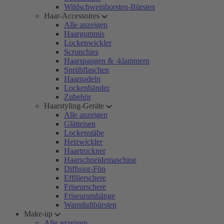
Wildschweinborsten-Bürsten
Haar-Accessoires
Alle anzeigen
Haargummis
Lockenwickler
Scrunchies
Haarspangen & -klammern
Sprühflaschen
Haarnadeln
Lockenbänder
Zubehör
Haarstyling-Geräte
Alle anzeigen
Glätteisen
Lockenstäbe
Heizwickler
Haartrockner
Haarschneidemaschine
Diffusor-Fön
Effilierschere
Friseurschere
Friseurumhänge
Warmluftbürsten
Make-up
Alle anzeigen