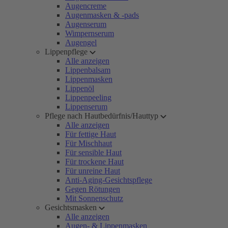
Augencreme
Augenmasken & -pads
Augenserum
Wimpernserum
Augengel
Lippenpflege
Alle anzeigen
Lippenbalsam
Lippenmasken
Lippenöl
Lippenpeeling
Lippenserum
Pflege nach Hautbedürfnis/Hauttyp
Alle anzeigen
Für fettige Haut
Für Mischhaut
Für sensible Haut
Für trockene Haut
Für unreine Haut
Anti-Aging-Gesichtspflege
Gegen Rötungen
Mit Sonnenschutz
Gesichtsmasken
Alle anzeigen
Augen- & Lippenmasken