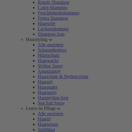
Repair-Shampoo
Color-Shampoo
Feuchtigkeitsshampoo
Festes Shampoo
Haarseife
Lockenshampoo
Shampoo-Sets
Haarstyling
Alle anzeigen
Schaumfestiger
Hitzeschutz
Haarwachs
Styling Spray
Ansatzspray
Haarcreme & Stylingcreme
Haargel
Haarpuder
Haarspray
Haarstyling-Sets
Sea Salt Spray
Leave-In Pflege
Alle anzeigen
Haaröl
Haarserum
Sprühkur