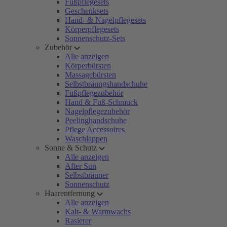
Fußpflegesets
Geschenksets
Hand- & Nagelpflegesets
Körperpflegesets
Sonnenschutz-Sets
Zubehör
Alle anzeigen
Körperbürsten
Massagebürsten
Selbstbräungshandschuhe
Fußpflegezubehör
Hand & Fuß-Schmuck
Nagelpflegezubehör
Peelinghandschuhe
Pflege Accessoires
Waschlappen
Sonne & Schutz
Alle anzeigen
After Sun
Selbstbräuner
Sonnenschutz
Haarentfernung
Alle anzeigen
Kalt- & Warmwachs
Rasierer