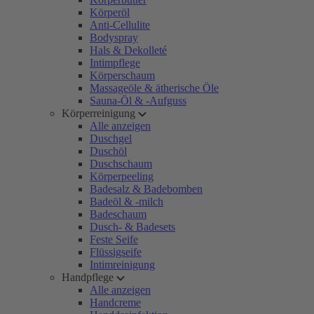
Körperöl
Anti-Cellulite
Bodyspray
Hals & Dekolleté
Intimpflege
Körperschaum
Massageöle & ätherische Öle
Sauna-Öl & -Aufguss
Körperreinigung
Alle anzeigen
Duschgel
Duschöl
Duschschaum
Körperpeeling
Badesalz & Badebomben
Badeöl & -milch
Badeschaum
Dusch- & Badesets
Feste Seife
Flüssigseife
Intimreinigung
Handpflege
Alle anzeigen
Handcreme