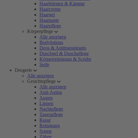
Haarbürsten & Kämme
Haarcreme
Haargel
Haarpaste
Haarpflege
Körperpflege
Alle anzeigen
Bodylotions
Deos & Antitranspirants
Duschgel & Duschpflege
Körperreinigung & Scrubs
Seife
Drogerie
Alle anzeigen
Gesichtspflege
Alle anzeigen
Anti-Aging
Augen
Lippen
Nachtpflege
Tagespflege
Rasur
Reinigung
Sonne
Zähne