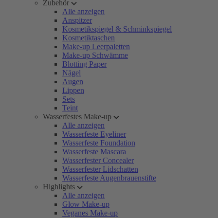
Zubehör
Alle anzeigen
Anspitzer
Kosmetikspiegel & Schminkspiegel
Kosmetiktaschen
Make-up Leerpaletten
Make-up Schwämme
Blotting Paper
Nägel
Augen
Lippen
Sets
Teint
Wasserfestes Make-up
Alle anzeigen
Wasserfeste Eyeliner
Wasserfeste Foundation
Wasserfeste Mascara
Wasserfester Concealer
Wasserfester Lidschatten
Wasserfeste Augenbrauenstifte
Highlights
Alle anzeigen
Glow Make-up
Veganes Make-up