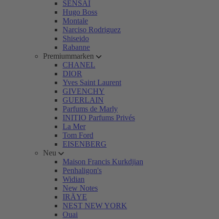
SENSAI
Hugo Boss
Montale
Narciso Rodriguez
Shiseido
Rabanne
Premiummarken
CHANEL
DIOR
Yves Saint Laurent
GIVENCHY
GUERLAIN
Parfums de Marly
INITIO Parfums Privés
La Mer
Tom Ford
EISENBERG
Neu
Maison Francis Kurkdjian
Penhaligon's
Widian
New Notes
IRÄYE
NEST NEW YORK
Ouai