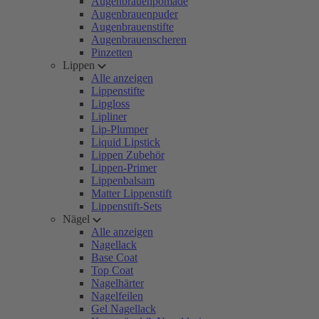
Augenbrauenpomade
Augenbrauenpuder
Augenbrauenstifte
Augenbrauenscheren
Pinzetten
Lippen
Alle anzeigen
Lippenstifte
Lipgloss
Lipliner
Lip-Plumper
Liquid Lipstick
Lippen Zubehör
Lippen-Primer
Lippenbalsam
Matter Lippenstift
Lippenstift-Sets
Nägel
Alle anzeigen
Nagellack
Base Coat
Top Coat
Nagelhärter
Nagelfeilen
Gel Nagellack