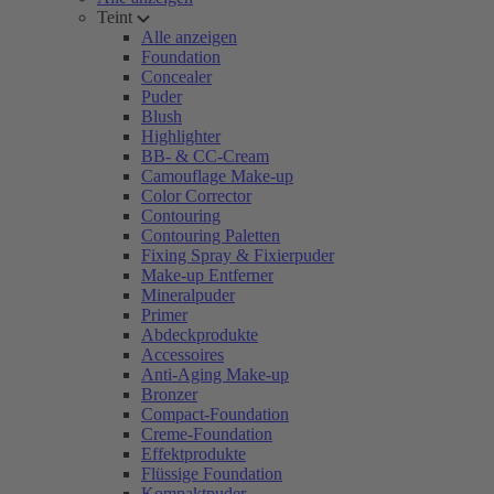
Teint
Alle anzeigen
Foundation
Concealer
Puder
Blush
Highlighter
BB- & CC-Cream
Camouflage Make-up
Color Corrector
Contouring
Contouring Paletten
Fixing Spray & Fixierpuder
Make-up Entferner
Mineralpuder
Primer
Abdeckprodukte
Accessoires
Anti-Aging Make-up
Bronzer
Compact-Foundation
Creme-Foundation
Effektprodukte
Flüssige Foundation
Kompaktpuder