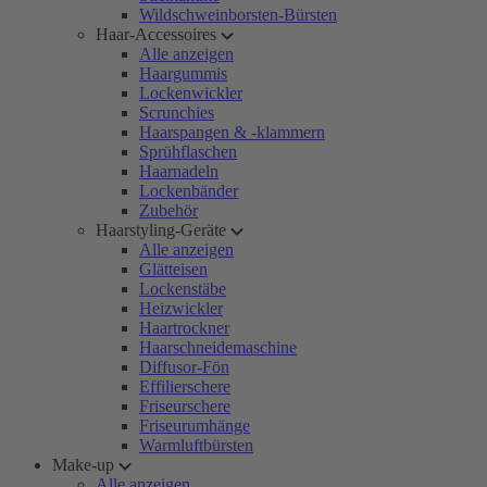
Wildschweinborsten-Bürsten
Haar-Accessoires
Alle anzeigen
Haargummis
Lockenwickler
Scrunchies
Haarspangen & -klammern
Sprühflaschen
Haarnadeln
Lockenbänder
Zubehör
Haarstyling-Geräte
Alle anzeigen
Glätteisen
Lockenstäbe
Heizwickler
Haartrockner
Haarschneidemaschine
Diffusor-Fön
Effilierschere
Friseurschere
Friseurumhänge
Warmluftbürsten
Make-up
Alle anzeigen