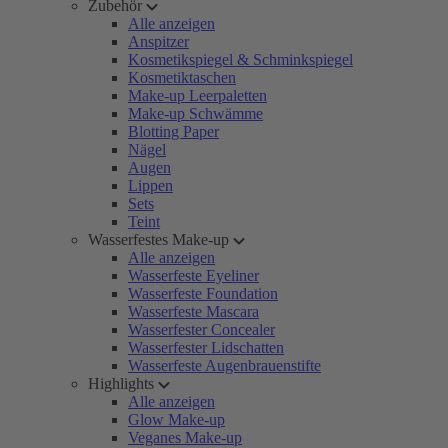
Zubehör
Alle anzeigen
Anspitzer
Kosmetikspiegel & Schminkspiegel
Kosmetiktaschen
Make-up Leerpaletten
Make-up Schwämme
Blotting Paper
Nägel
Augen
Lippen
Sets
Teint
Wasserfestes Make-up
Alle anzeigen
Wasserfeste Eyeliner
Wasserfeste Foundation
Wasserfeste Mascara
Wasserfester Concealer
Wasserfester Lidschatten
Wasserfeste Augenbrauenstifte
Highlights
Alle anzeigen
Glow Make-up
Veganes Make-up