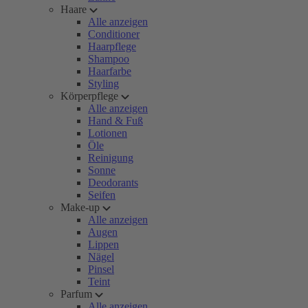
Haare
Alle anzeigen
Conditioner
Haarpflege
Shampoo
Haarfarbe
Styling
Körperpflege
Alle anzeigen
Hand & Fuß
Lotionen
Öle
Reinigung
Sonne
Deodorants
Seifen
Make-up
Alle anzeigen
Augen
Lippen
Nägel
Pinsel
Teint
Parfum
Alle anzeigen