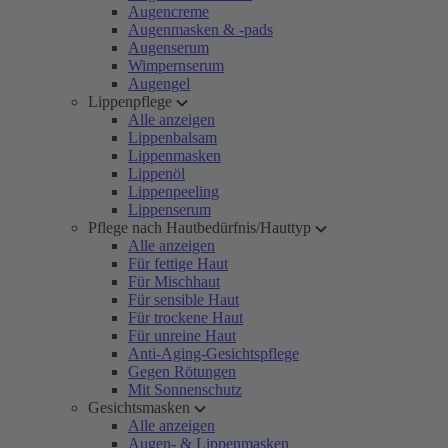
Augencreme
Augenmasken & -pads
Augenserum
Wimpernserum
Augengel
Lippenpflege
Alle anzeigen
Lippenbalsam
Lippenmasken
Lippenöl
Lippenpeeling
Lippenserum
Pflege nach Hautbedürfnis/Hauttyp
Alle anzeigen
Für fettige Haut
Für Mischhaut
Für sensible Haut
Für trockene Haut
Für unreine Haut
Anti-Aging-Gesichtspflege
Gegen Rötungen
Mit Sonnenschutz
Gesichtsmasken
Alle anzeigen
Augen- & Lippenmasken