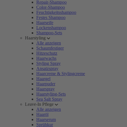
Repair-Shampoo
Color-Shampoo
Feuchtigkeitsshampoo
Festes Shampoo
Haarseife
Lockenshampoo
Shampoo-Sets
Haarstyling
Alle anzeigen
Schaumfestiger
Hitzeschutz
Haarwachs
Styling Spray
Ansatzspray
Haarcreme & Stylingcreme
Haargel
Haarpuder
Haarspray
Haarstyling-Sets
Sea Salt Spray
Leave-In Pflege
Alle anzeigen
Haaröl
Haarserum
Sprühkur