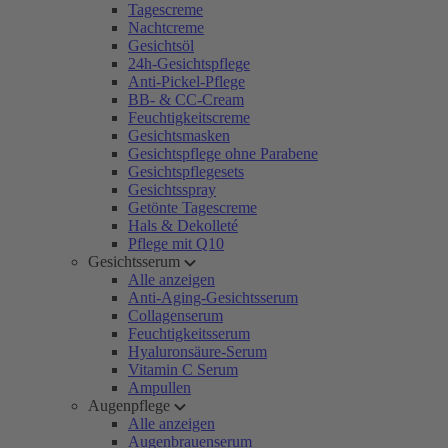
Tagescreme
Nachtcreme
Gesichtsöl
24h-Gesichtspflege
Anti-Pickel-Pflege
BB- & CC-Cream
Feuchtigkeitscreme
Gesichtsmasken
Gesichtspflege ohne Parabene
Gesichtspflegesets
Gesichtsspray
Getönte Tagescreme
Hals & Dekolleté
Pflege mit Q10
Gesichtsserum
Alle anzeigen
Anti-Aging-Gesichtsserum
Collagenserum
Feuchtigkeitsserum
Hyaluronsäure-Serum
Vitamin C Serum
Ampullen
Augenpflege
Alle anzeigen
Augenbrauenserum