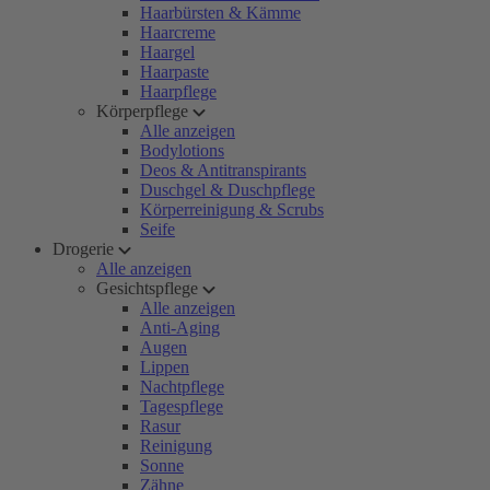
Haarbürsten & Kämme
Haarcreme
Haargel
Haarpaste
Haarpflege
Körperpflege
Alle anzeigen
Bodylotions
Deos & Antitranspirants
Duschgel & Duschpflege
Körperreinigung & Scrubs
Seife
Drogerie
Alle anzeigen
Gesichtspflege
Alle anzeigen
Anti-Aging
Augen
Lippen
Nachtpflege
Tagespflege
Rasur
Reinigung
Sonne
Zähne