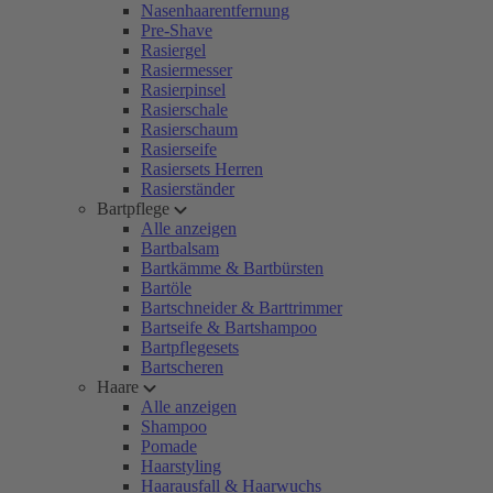
Nasenhaarentfernung
Pre-Shave
Rasiergel
Rasiermesser
Rasierpinsel
Rasierschale
Rasierschaum
Rasierseife
Rasiersets Herren
Rasierständer
Bartpflege
Alle anzeigen
Bartbalsam
Bartkämme & Bartbürsten
Bartöle
Bartschneider & Barttrimmer
Bartseife & Bartshampoo
Bartpflegesets
Bartscheren
Haare
Alle anzeigen
Shampoo
Pomade
Haarstyling
Haarausfall & Haarwuchs