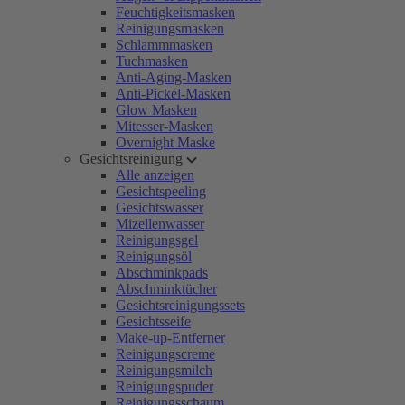
Feuchtigkeitsmasken
Reinigungsmasken
Schlammmasken
Tuchmasken
Anti-Aging-Masken
Anti-Pickel-Masken
Glow Masken
Mitesser-Masken
Overnight Maske
Gesichtsreinigung
Alle anzeigen
Gesichtspeeling
Gesichtswasser
Mizellenwasser
Reinigungsgel
Reinigungsöl
Abschminkpads
Abschminktücher
Gesichtsreinigungssets
Gesichtsseife
Make-up-Entferner
Reinigungscreme
Reinigungsmilch
Reinigungspuder
Reinigungsschaum