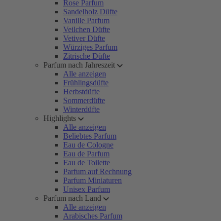
Rose Parfum
Sandelholz Düfte
Vanille Parfum
Veilchen Düfte
Vetiver Düfte
Würziges Parfum
Zitrische Düfte
Parfum nach Jahreszeit
Alle anzeigen
Frühlingsdüfte
Herbstdüfte
Sommerdüfte
Winterdüfte
Highlights
Alle anzeigen
Beliebtes Parfum
Eau de Cologne
Eau de Parfum
Eau de Toilette
Parfum auf Rechnung
Parfum Miniaturen
Unisex Parfum
Parfum nach Land
Alle anzeigen
Arabisches Parfum