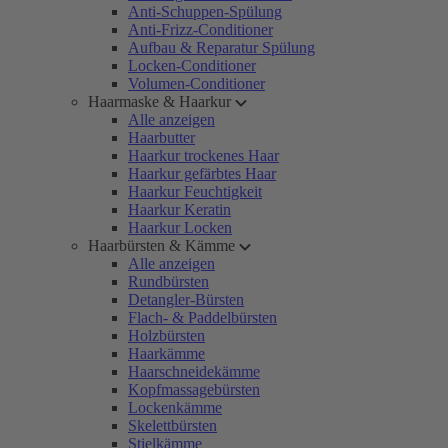
Anti-Schuppen-Spülung
Anti-Frizz-Conditioner
Aufbau & Reparatur Spülung
Locken-Conditioner
Volumen-Conditioner
Haarmaske & Haarkur
Alle anzeigen
Haarbutter
Haarkur trockenes Haar
Haarkur gefärbtes Haar
Haarkur Feuchtigkeit
Haarkur Keratin
Haarkur Locken
Haarbürsten & Kämme
Alle anzeigen
Rundbürsten
Detangler-Bürsten
Flach- & Paddelbürsten
Holzbürsten
Haarkämme
Haarschneidekämme
Kopfmassagebürsten
Lockenkämme
Skelettbürsten
Stielkämme