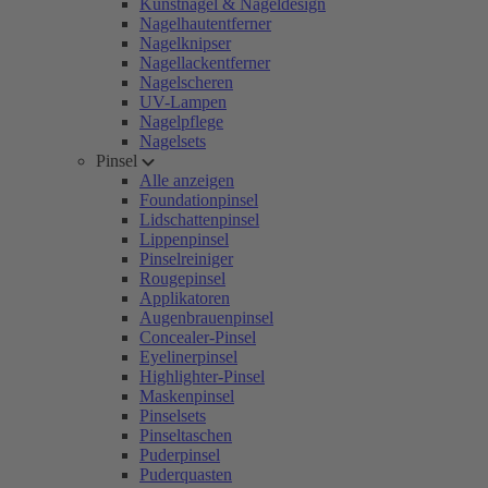
Kunstnägel & Nageldesign
Nagelhautentferner
Nagelknipser
Nagellackentferner
Nagelscheren
UV-Lampen
Nagelpflege
Nagelsets
Pinsel
Alle anzeigen
Foundationpinsel
Lidschattenpinsel
Lippenpinsel
Pinselreiniger
Rougepinsel
Applikatoren
Augenbrauenpinsel
Concealer-Pinsel
Eyelinerpinsel
Highlighter-Pinsel
Maskenpinsel
Pinselsets
Pinseltaschen
Puderpinsel
Puderquasten