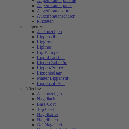
Augenbrauenpomade
Augenbrauenpuder
Augenbrauenstifte
Augenbrauenscheren
Pinzetten
Lippen
Alle anzeigen
Lippenstifte
Lipgloss
Lipliner
Lip-Plumper
Liquid Lipstick
Lippen Zubehör
Lippen-Primer
Lippenbalsam
Matter Lippenstift
Lippenstift-Sets
Nägel
Alle anzeigen
Nagellack
Base Coat
Top Coat
Nagelhärter
Nagelfeilen
Gel Nagellack