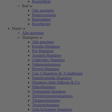
Rasurpflege
Bad
Alle anzeigen
Badaccessoires
Bademäntel
Handtücher
Haare
Alle anzeigen
Shampoos
Alle anzeigen
Keratin-Shampoo
Pre-Shampoo
Arganöl-Shampoo
Glättendes Shampoo
Volumenshampoo
Herren-Shampoo
2-in-1-Shampoo & -Conditioner
Naturkosmetik-Shampoo
Shampoo ohne Silikone & Co.
Silbershampoo
Teebaumöl-Shampoo
Tiefenreinigungsshampoo
Tönungsshampoo
Trockenshampoo
Anti-Schuppen-Shampoo