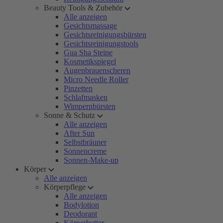
Beauty Tools & Zubehör
Alle anzeigen
Gesichtsmassage
Gesichtsreinigungsbürsten
Gesichtsreinigungstools
Gua Sha Steine
Kosmetikspiegel
Augenbrauenscheren
Micro Needle Roller
Pinzetten
Schlafmasken
Wimpernbürsten
Sonne & Schutz
Alle anzeigen
After Sun
Selbstbräuner
Sonnencreme
Sonnen-Make-up
Körper
Alle anzeigen
Körperpflege
Alle anzeigen
Bodylotion
Deodorant
Körperbutter