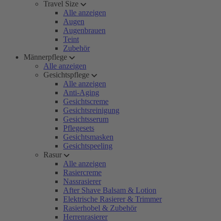
Travel Size
Alle anzeigen
Augen
Augenbrauen
Teint
Zubehör
Männerpflege
Alle anzeigen
Gesichtspflege
Alle anzeigen
Anti-Aging
Gesichtscreme
Gesichtsreinigung
Gesichtsserum
Pflegesets
Gesichtsmasken
Gesichtspeeling
Rasur
Alle anzeigen
Rasiercreme
Nassrasierer
After Shave Balsam & Lotion
Elektrische Rasierer & Trimmer
Rasierhobel & Zubehör
Herrenrasierer