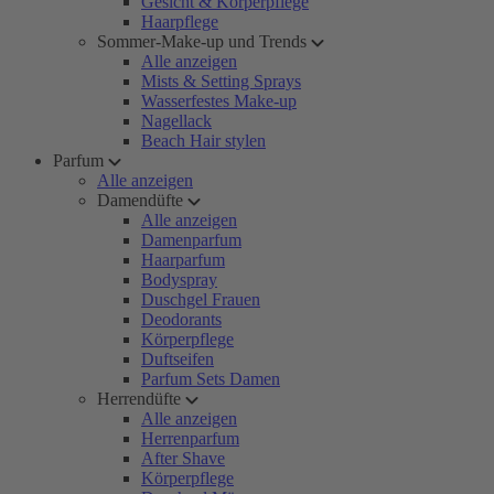
Gesicht & Körperpflege
Haarpflege
Sommer-Make-up und Trends
Alle anzeigen
Mists & Setting Sprays
Wasserfestes Make-up
Nagellack
Beach Hair stylen
Parfum
Alle anzeigen
Damendüfte
Alle anzeigen
Damenparfum
Haarparfum
Bodyspray
Duschgel Frauen
Deodorants
Körperpflege
Duftseifen
Parfum Sets Damen
Herrendüfte
Alle anzeigen
Herrenparfum
After Shave
Körperpflege