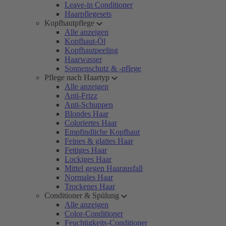
Leave-in Conditioner
Haarpflegesets
Kopfhautpflege
Alle anzeigen
Kopfhaut-Öl
Kopfhautpeeling
Haarwasser
Sonnenschutz & -pflege
Pflege nach Haartyp
Alle anzeigen
Anti-Frizz
Anti-Schuppen
Blondes Haar
Coloriertes Haar
Empfindliche Kopfhaut
Feines & glattes Haar
Fettiges Haar
Lockiges Haar
Mittel gegen Haarausfall
Normales Haar
Trockenes Haar
Conditioner & Spülung
Alle anzeigen
Color-Conditioner
Feuchtigkeits-Conditioner