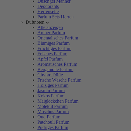
Duschgel Männer
Deodorants
Herrenseife
Parfum Sets Herren
Duftnoten
Alle anzeigen
Amber Parfum
Orientalisches Parfum
Blumiges Parfum
Fruchtiges Parfum
Frisches Parfum
Apfel Parfum
Aromatisches Parfum
Bergamotte Parfum
Chypre Düfte
Frische Wäsche Parfum
Holziges Parfum
Jasmin Parfum
Kokos Parfum
Maiglöckchen Parfum
Molekül Parfum
Moschus Parfum
Oud Parfum
Patchouli Parfum
Pudriges Parfum