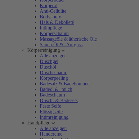
Körperöl
Anti-Cellulite
Bodyspray
Hals & Dekolleté
Intimpflege
Körperschaum
Massageöle & ätherische Öle
Sauna-Öl & -Aufguss
Körperreinigung
Alle anzeigen
Duschgel
Duschöl
Duschschaum
Körperpeeling
Badesalz & Badebomben
Badeöl & -milch
Badeschaum
Dusch- & Badesets
Feste Seife
Flüssigseife
Intimreinigung
Handpflege
Alle anzeigen
Handcreme