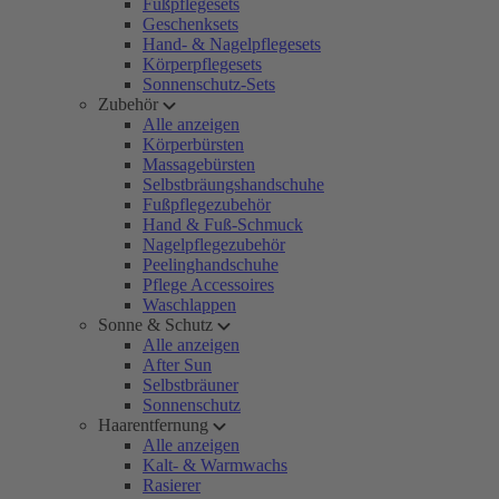
Fußpflegesets
Geschenksets
Hand- & Nagelpflegesets
Körperpflegesets
Sonnenschutz-Sets
Zubehör
Alle anzeigen
Körperbürsten
Massagebürsten
Selbstbräungshandschuhe
Fußpflegezubehör
Hand & Fuß-Schmuck
Nagelpflegezubehör
Peelinghandschuhe
Pflege Accessoires
Waschlappen
Sonne & Schutz
Alle anzeigen
After Sun
Selbstbräuner
Sonnenschutz
Haarentfernung
Alle anzeigen
Kalt- & Warmwachs
Rasierer