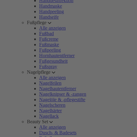
Handdesinfektion
Handmaske
Handpeeling
Handseife
Fußpflege
Alle anzeigen
Fußbad
Fußcreme
Fußmaske
Fußpeeling
Hornhautentferner
Fußgesundheit
Fußspray
Nagelpflege
Alle anzeigen
Nagelfeilen
Nagelhautentferner
Nagelknipser & -zangen
Nagelöle & -pflegestifte
Nagelscheren
Nagelhärter
Nagellack
Beauty Set
Alle anzeigen
Dusch- & Badesets