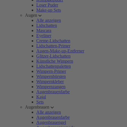
Loser Puder
Make-up Sets
Augen
Alle anzeigen
Lidschatten
Mascara
Eyeliner
Creme-Lidschatten
Lidschatten-Primer
Augen-Make-up-Entferner
Glitzer-Lidschatten
Künstliche Wimpern
Lidschattenpaletten
Wimpern-Primer
Wimpernbürsten
Wimpernkleber
Wimpernzangen
Augenbrauenfarbe
Kajal
Sets
Augenbrauen
Alle anzeigen
Augenbrauenfarbe
Augenbrauengel