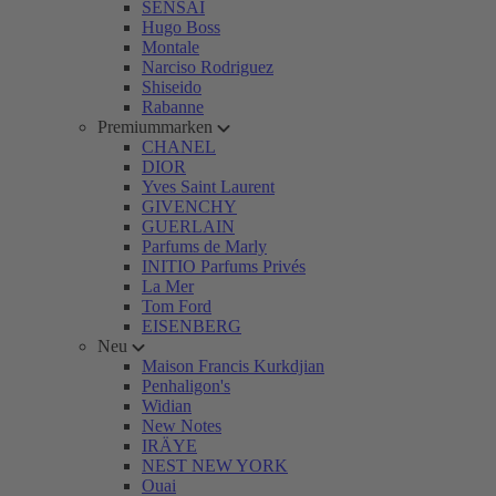
SENSAI
Hugo Boss
Montale
Narciso Rodriguez
Shiseido
Rabanne
Premiummarken
CHANEL
DIOR
Yves Saint Laurent
GIVENCHY
GUERLAIN
Parfums de Marly
INITIO Parfums Privés
La Mer
Tom Ford
EISENBERG
Neu
Maison Francis Kurkdjian
Penhaligon's
Widian
New Notes
IRÄYE
NEST NEW YORK
Ouai