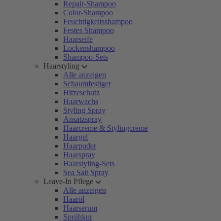
Repair-Shampoo
Color-Shampoo
Feuchtigkeitsshampoo
Festes Shampoo
Haarseife
Lockenshampoo
Shampoo-Sets
Haarstyling
Alle anzeigen
Schaumfestiger
Hitzeschutz
Haarwachs
Styling Spray
Ansatzspray
Haarcreme & Stylingcreme
Haargel
Haarpuder
Haarspray
Haarstyling-Sets
Sea Salt Spray
Leave-In Pflege
Alle anzeigen
Haaröl
Haarserum
Sprühkur