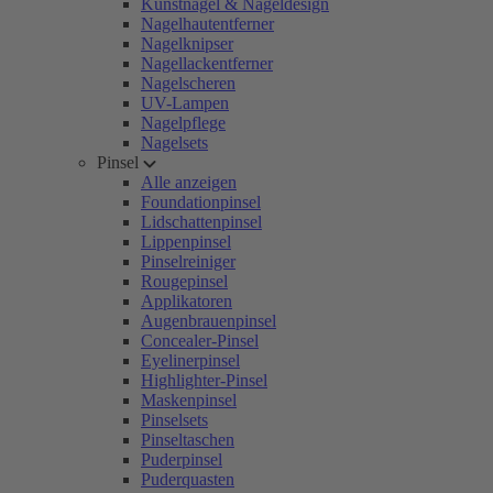
Kunstnägel & Nageldesign
Nagelhautentferner
Nagelknipser
Nagellackentferner
Nagelscheren
UV-Lampen
Nagelpflege
Nagelsets
Pinsel
Alle anzeigen
Foundationpinsel
Lidschattenpinsel
Lippenpinsel
Pinselreiniger
Rougepinsel
Applikatoren
Augenbrauenpinsel
Concealer-Pinsel
Eyelinerpinsel
Highlighter-Pinsel
Maskenpinsel
Pinselsets
Pinseltaschen
Puderpinsel
Puderquasten