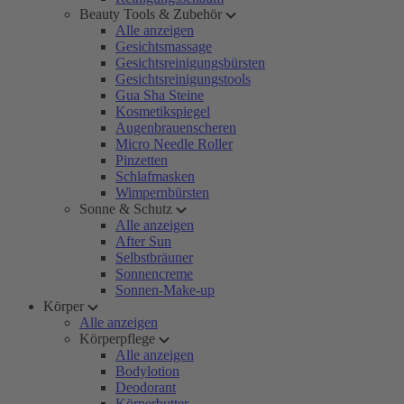
Beauty Tools & Zubehör
Alle anzeigen
Gesichtsmassage
Gesichtsreinigungsbürsten
Gesichtsreinigungstools
Gua Sha Steine
Kosmetikspiegel
Augenbrauenscheren
Micro Needle Roller
Pinzetten
Schlafmasken
Wimpernbürsten
Sonne & Schutz
Alle anzeigen
After Sun
Selbstbräuner
Sonnencreme
Sonnen-Make-up
Körper
Alle anzeigen
Körperpflege
Alle anzeigen
Bodylotion
Deodorant
Körperbutter