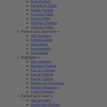
Rose Parfum
Sandelholz Düfte
Vanille Parfum
Veilchen Düfte
Vetiver Düfte
Würziges Parfum
Zitrische Düfte
Parfum nach Jahreszeit
Alle anzeigen
Frühlingsdüfte
Herbstdüfte
Sommerdüfte
Winterdüfte
Highlights
Alle anzeigen
Beliebtes Parfum
Eau de Cologne
Eau de Parfum
Eau de Toilette
Parfum auf Rechnung
Parfum Miniaturen
Unisex Parfum
Parfum nach Land
Alle anzeigen
Arabisches Parfum