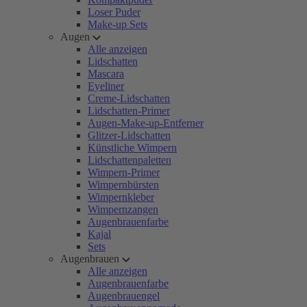
Loser Puder
Make-up Sets
Augen
Alle anzeigen
Lidschatten
Mascara
Eyeliner
Creme-Lidschatten
Lidschatten-Primer
Augen-Make-up-Entferner
Glitzer-Lidschatten
Künstliche Wimpern
Lidschattenpaletten
Wimpern-Primer
Wimpernbürsten
Wimpernkleber
Wimpernzangen
Augenbrauenfarbe
Kajal
Sets
Augenbrauen
Alle anzeigen
Augenbrauenfarbe
Augenbrauengel