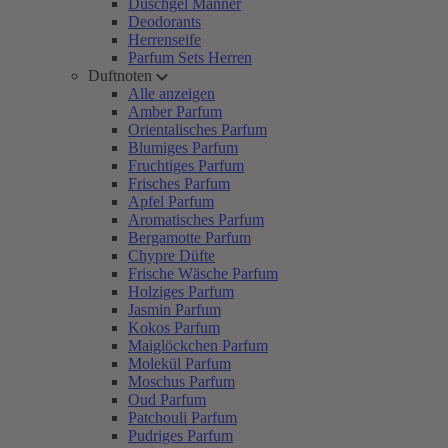
Duschgel Männer
Deodorants
Herrenseife
Parfum Sets Herren
Duftnoten
Alle anzeigen
Amber Parfum
Orientalisches Parfum
Blumiges Parfum
Fruchtiges Parfum
Frisches Parfum
Apfel Parfum
Aromatisches Parfum
Bergamotte Parfum
Chypre Düfte
Frische Wäsche Parfum
Holziges Parfum
Jasmin Parfum
Kokos Parfum
Maiglöckchen Parfum
Molekül Parfum
Moschus Parfum
Oud Parfum
Patchouli Parfum
Pudriges Parfum