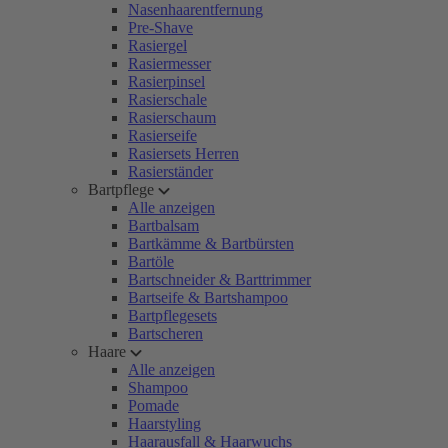
Nasenhaarentfernung
Pre-Shave
Rasiergel
Rasiermesser
Rasierpinsel
Rasierschale
Rasierschaum
Rasierseife
Rasiersets Herren
Rasierständer
Bartpflege
Alle anzeigen
Bartbalsam
Bartkämme & Bartbürsten
Bartöle
Bartschneider & Barttrimmer
Bartseife & Bartshampoo
Bartpflegesets
Bartscheren
Haare
Alle anzeigen
Shampoo
Pomade
Haarstyling
Haarausfall & Haarwuchs