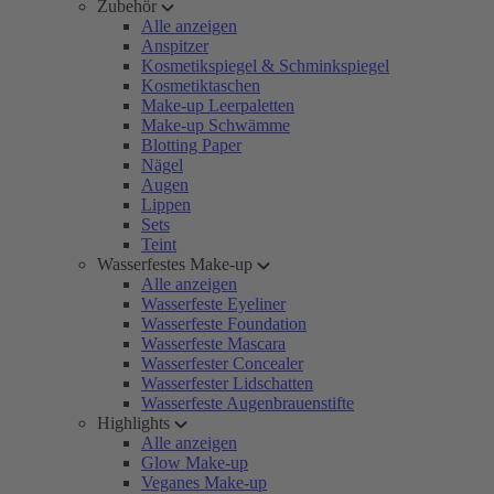
Zubehör
Alle anzeigen
Anspitzer
Kosmetikspiegel & Schminkspiegel
Kosmetiktaschen
Make-up Leerpaletten
Make-up Schwämme
Blotting Paper
Nägel
Augen
Lippen
Sets
Teint
Wasserfestes Make-up
Alle anzeigen
Wasserfeste Eyeliner
Wasserfeste Foundation
Wasserfeste Mascara
Wasserfester Concealer
Wasserfester Lidschatten
Wasserfeste Augenbrauenstifte
Highlights
Alle anzeigen
Glow Make-up
Veganes Make-up