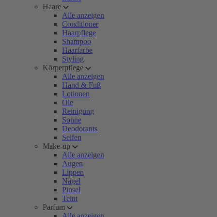
Haare
Alle anzeigen
Conditioner
Haarpflege
Shampoo
Haarfarbe
Styling
Körperpflege
Alle anzeigen
Hand & Fuß
Lotionen
Öle
Reinigung
Sonne
Deodorants
Seifen
Make-up
Alle anzeigen
Augen
Lippen
Nägel
Pinsel
Teint
Parfum
Alle anzeigen