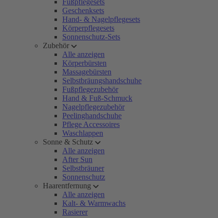
Fußpflegesets
Geschenksets
Hand- & Nagelpflegesets
Körperpflegesets
Sonnenschutz-Sets
Zubehör
Alle anzeigen
Körperbürsten
Massagebürsten
Selbstbräungshandschuhe
Fußpflegezubehör
Hand & Fuß-Schmuck
Nagelpflegezubehör
Peelinghandschuhe
Pflege Accessoires
Waschlappen
Sonne & Schutz
Alle anzeigen
After Sun
Selbstbräuner
Sonnenschutz
Haarentfernung
Alle anzeigen
Kalt- & Warmwachs
Rasierer