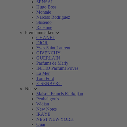
SENSAI
Hugo Boss
Montale
Narciso Rodriguez
Shiseido
Rabanne
Premiummarken
CHANEL
DIOR
Yves Saint Laurent
GIVENCHY
GUERLAIN
Parfums de Marly
INITIO Parfums Privés
La Mer
Tom Ford
EISENBERG
Neu
Maison Francis Kurkdjian
Penhaligon's
Widian
New Notes
IRÄYE
NEST NEW YORK
Ouai