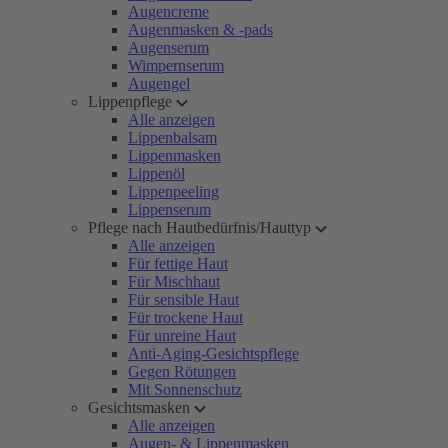
Augencreme
Augenmasken & -pads
Augenserum
Wimpernserum
Augengel
Lippenpflege
Alle anzeigen
Lippenbalsam
Lippenmasken
Lippenöl
Lippenpeeling
Lippenserum
Pflege nach Hautbedürfnis/Hauttyp
Alle anzeigen
Für fettige Haut
Für Mischhaut
Für sensible Haut
Für trockene Haut
Für unreine Haut
Anti-Aging-Gesichtspflege
Gegen Rötungen
Mit Sonnenschutz
Gesichtsmasken
Alle anzeigen
Augen- & Lippenmasken