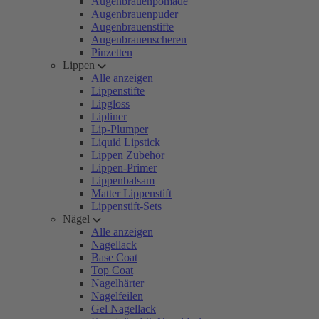
Augenbrauenpomade
Augenbrauenpuder
Augenbrauenstifte
Augenbrauenscheren
Pinzetten
Lippen
Alle anzeigen
Lippenstifte
Lipgloss
Lipliner
Lip-Plumper
Liquid Lipstick
Lippen Zubehör
Lippen-Primer
Lippenbalsam
Matter Lippenstift
Lippenstift-Sets
Nägel
Alle anzeigen
Nagellack
Base Coat
Top Coat
Nagelhärter
Nagelfeilen
Gel Nagellack