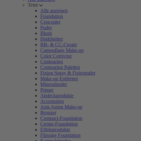
Teint
Alle anzeigen
Foundation
Concealer
Puder
Blush
Highlighter
BB- & CC-Cream
Camouflage Make-up
Color Corrector
Contouring
Contouring Paletten
Fixing Spray & Fixierpuder
Make-up Entferner
Mineralpuder
Primer
Abdeckprodukte
Accessoires
Anti-Aging Make-up
Bronzer
Compact-Foundation
Creme-Foundation
Effektprodukte
Flüssige Foundation
Kompaktpuder