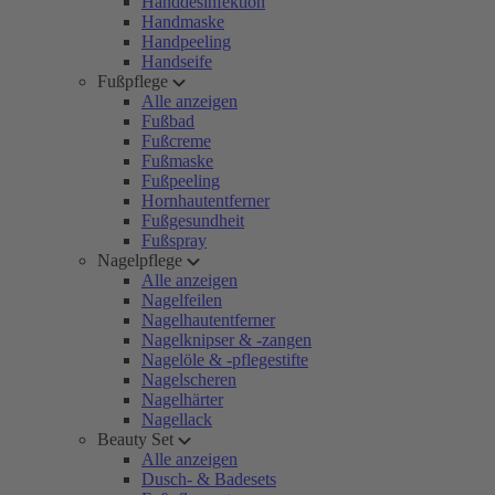
Handdesinfektion
Handmaske
Handpeeling
Handseife
Fußpflege
Alle anzeigen
Fußbad
Fußcreme
Fußmaske
Fußpeeling
Hornhautentferner
Fußgesundheit
Fußspray
Nagelpflege
Alle anzeigen
Nagelfeilen
Nagelhautentferner
Nagelknipser & -zangen
Nagelöle & -pflegestifte
Nagelscheren
Nagelhärter
Nagellack
Beauty Set
Alle anzeigen
Dusch- & Badesets