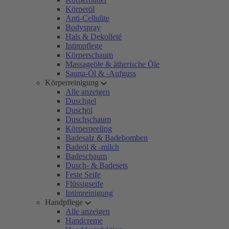
Körperöl
Anti-Cellulite
Bodyspray
Hals & Dekolleté
Intimpflege
Körperschaum
Massageöle & ätherische Öle
Sauna-Öl & -Aufguss
Körperreinigung
Alle anzeigen
Duschgel
Duschöl
Duschschaum
Körperpeeling
Badesalz & Badebomben
Badeöl & -milch
Badeschaum
Dusch- & Badesets
Feste Seife
Flüssigseife
Intimreinigung
Handpflege
Alle anzeigen
Handcreme