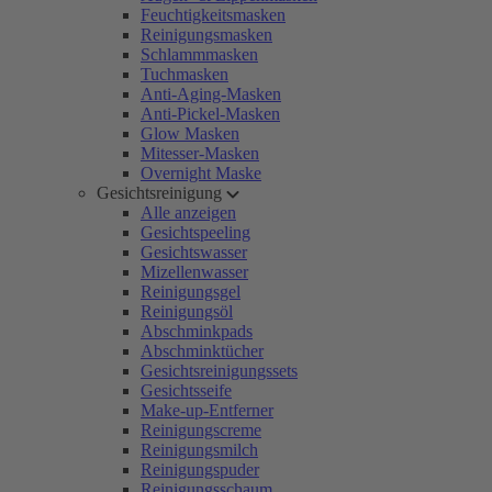
Feuchtigkeitsmasken
Reinigungsmasken
Schlammmasken
Tuchmasken
Anti-Aging-Masken
Anti-Pickel-Masken
Glow Masken
Mitesser-Masken
Overnight Maske
Gesichtsreinigung
Alle anzeigen
Gesichtspeeling
Gesichtswasser
Mizellenwasser
Reinigungsgel
Reinigungsöl
Abschminkpads
Abschminktücher
Gesichtsreinigungssets
Gesichtsseife
Make-up-Entferner
Reinigungscreme
Reinigungsmilch
Reinigungspuder
Reinigungsschaum