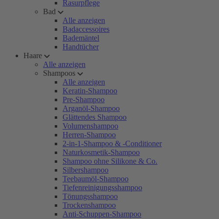
Rasurpflege
Bad
Alle anzeigen
Badaccessoires
Bademäntel
Handtücher
Haare
Alle anzeigen
Shampoos
Alle anzeigen
Keratin-Shampoo
Pre-Shampoo
Arganöl-Shampoo
Glättendes Shampoo
Volumenshampoo
Herren-Shampoo
2-in-1-Shampoo & -Conditioner
Naturkosmetik-Shampoo
Shampoo ohne Silikone & Co.
Silbershampoo
Teebaumöl-Shampoo
Tiefenreinigungsshampoo
Tönungsshampoo
Trockenshampoo
Anti-Schuppen-Shampoo