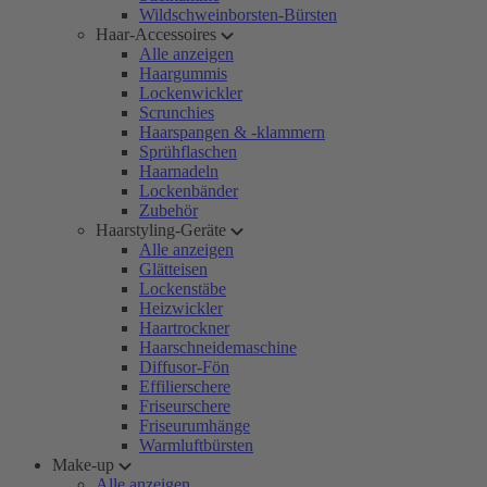
Wildschweinborsten-Bürsten
Haar-Accessoires
Alle anzeigen
Haargummis
Lockenwickler
Scrunchies
Haarspangen & -klammern
Sprühflaschen
Haarnadeln
Lockenbänder
Zubehör
Haarstyling-Geräte
Alle anzeigen
Glätteisen
Lockenstäbe
Heizwickler
Haartrockner
Haarschneidemaschine
Diffusor-Fön
Effilierschere
Friseurschere
Friseurumhänge
Warmluftbürsten
Make-up
Alle anzeigen