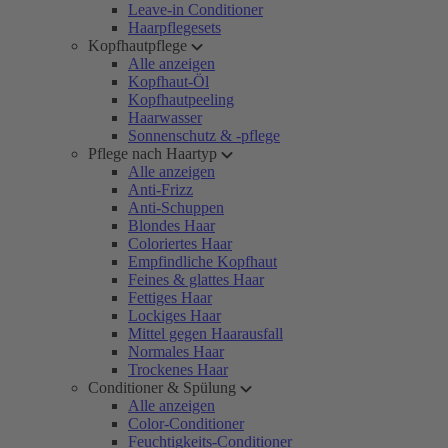
Leave-in Conditioner
Haarpflegesets
Kopfhautpflege
Alle anzeigen
Kopfhaut-Öl
Kopfhautpeeling
Haarwasser
Sonnenschutz & -pflege
Pflege nach Haartyp
Alle anzeigen
Anti-Frizz
Anti-Schuppen
Blondes Haar
Coloriertes Haar
Empfindliche Kopfhaut
Feines & glattes Haar
Fettiges Haar
Lockiges Haar
Mittel gegen Haarausfall
Normales Haar
Trockenes Haar
Conditioner & Spülung
Alle anzeigen
Color-Conditioner
Feuchtigkeits-Conditioner