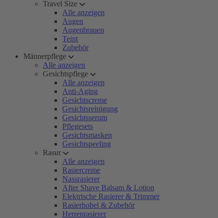
Travel Size
Alle anzeigen
Augen
Augenbrauen
Teint
Zubehör
Männerpflege
Alle anzeigen
Gesichtspflege
Alle anzeigen
Anti-Aging
Gesichtscreme
Gesichtsreinigung
Gesichtsserum
Pflegesets
Gesichtsmasken
Gesichtspeeling
Rasur
Alle anzeigen
Rasiercreme
Nassrasierer
After Shave Balsam & Lotion
Elektrische Rasierer & Trimmer
Rasierhobel & Zubehör
Herrenrasierer