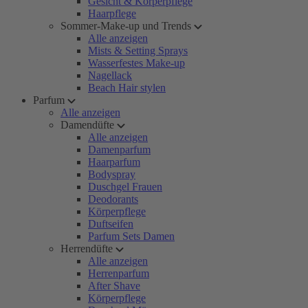
Gesicht & Körperpflege
Haarpflege
Sommer-Make-up und Trends
Alle anzeigen
Mists & Setting Sprays
Wasserfestes Make-up
Nagellack
Beach Hair stylen
Parfum
Alle anzeigen
Damendüfte
Alle anzeigen
Damenparfum
Haarparfum
Bodyspray
Duschgel Frauen
Deodorants
Körperpflege
Duftseifen
Parfum Sets Damen
Herrendüfte
Alle anzeigen
Herrenparfum
After Shave
Körperpflege