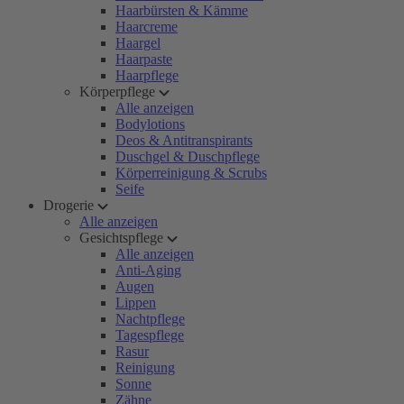
Haarbürsten & Kämme
Haarcreme
Haargel
Haarpaste
Haarpflege
Körperpflege
Alle anzeigen
Bodylotions
Deos & Antitranspirants
Duschgel & Duschpflege
Körperreinigung & Scrubs
Seife
Drogerie
Alle anzeigen
Gesichtspflege
Alle anzeigen
Anti-Aging
Augen
Lippen
Nachtpflege
Tagespflege
Rasur
Reinigung
Sonne
Zähne