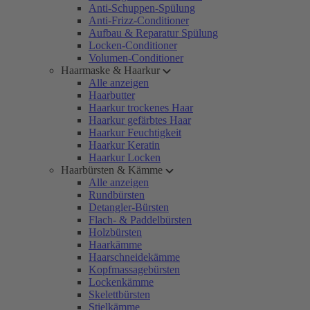
Anti-Schuppen-Spülung
Anti-Frizz-Conditioner
Aufbau & Reparatur Spülung
Locken-Conditioner
Volumen-Conditioner
Haarmaske & Haarkur
Alle anzeigen
Haarbutter
Haarkur trockenes Haar
Haarkur gefärbtes Haar
Haarkur Feuchtigkeit
Haarkur Keratin
Haarkur Locken
Haarbürsten & Kämme
Alle anzeigen
Rundbürsten
Detangler-Bürsten
Flach- & Paddelbürsten
Holzbürsten
Haarkämme
Haarschneidekämme
Kopfmassagebürsten
Lockenkämme
Skelettbürsten
Stielkämme