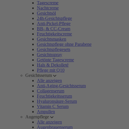
Tagescreme
Nachtcreme
Gesichtsöl
24h-Gesichtspflege
Anti-Pickel-Pflege
BB- & CC-Cream
Feuchtigkeitscreme
Gesichtsmasken
Gesichtspflege ohne Parabene
Gesichtspflegesets
Gesichtsspray
Getönte Tagescreme
Hals & Dekolleté
Pflege mit Q10
Gesichtsserum
Alle anzeigen
Anti-Aging-Gesichtsserum
Collagenserum
Feuchtigkeitsserum
Hyaluronsäure-Serum
Vitamin C Serum
Ampullen
Augenpflege
Alle anzeigen
Augenbrauenserum