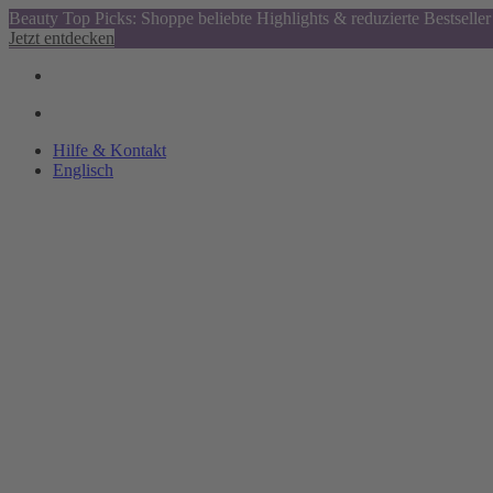
Beauty Top Picks: Shoppe beliebte Highlights & reduzierte Bestseller
Jetzt entdecken
Hilfe & Kontakt
Englisch