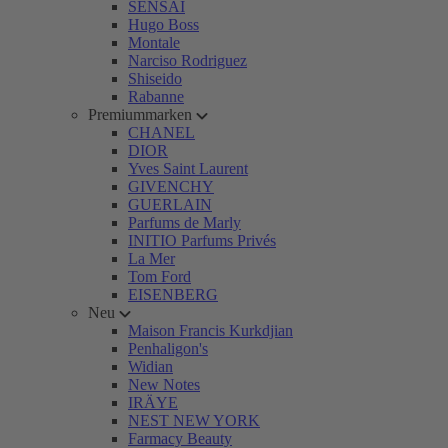
SENSAI
Hugo Boss
Montale
Narciso Rodriguez
Shiseido
Rabanne
Premiummarken
CHANEL
DIOR
Yves Saint Laurent
GIVENCHY
GUERLAIN
Parfums de Marly
INITIO Parfums Privés
La Mer
Tom Ford
EISENBERG
Neu
Maison Francis Kurkdjian
Penhaligon's
Widian
New Notes
IRÄYE
NEST NEW YORK
Farmacy Beauty