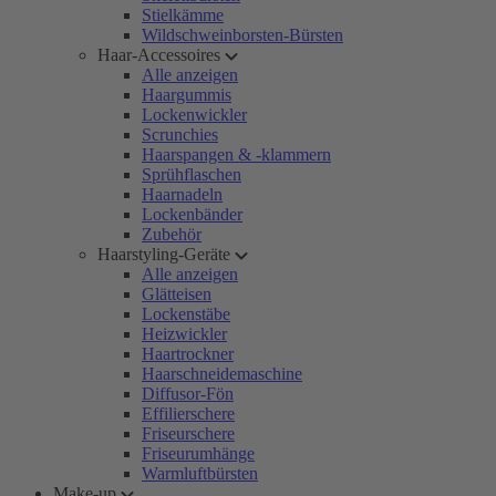
Stielkämme
Wildschweinborsten-Bürsten
Haar-Accessoires
Alle anzeigen
Haargummis
Lockenwickler
Scrunchies
Haarspangen & -klammern
Sprühflaschen
Haarnadeln
Lockenbänder
Zubehör
Haarstyling-Geräte
Alle anzeigen
Glätteisen
Lockenstäbe
Heizwickler
Haartrockner
Haarschneidemaschine
Diffusor-Fön
Effilierschere
Friseurschere
Friseurumhänge
Warmluftbürsten
Make-up