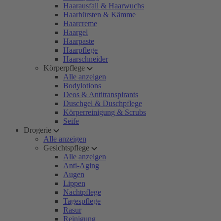
Haarausfall & Haarwuchs
Haarbürsten & Kämme
Haarcreme
Haargel
Haarpaste
Haarpflege
Haarschneider
Körperpflege
Alle anzeigen
Bodylotions
Deos & Antitranspirants
Duschgel & Duschpflege
Körperreinigung & Scrubs
Seife
Drogerie
Alle anzeigen
Gesichtspflege
Alle anzeigen
Anti-Aging
Augen
Lippen
Nachtpflege
Tagespflege
Rasur
Reinigung