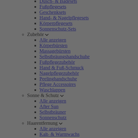
Dusch- & Badesets
Fußpflegesets
Geschenksets
Hand- & Nagelpflegesets
Körperpflegesets
Sonnenschutz-Sets
Zubehör
Alle anzeigen
Körperbürsten
Massagebürsten
Selbstbräungshandschuhe
Fußpflegezubehör
Hand & Fuß-Schmuck
Nagelpflegezubehör
Peelinghandschuhe
Pflege Accessoires
Waschlappen
Sonne & Schutz
Alle anzeigen
After Sun
Selbstbräuner
Sonnenschutz
Haarentfernung
Alle anzeigen
Kalt- & Warmwachs