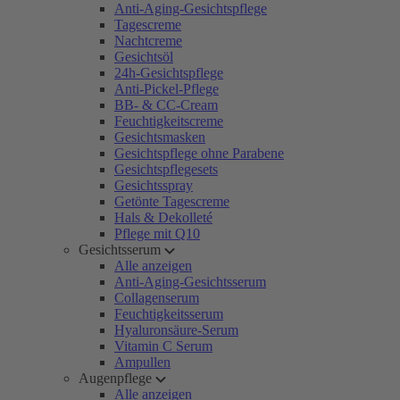
Anti-Aging-Gesichtspflege
Tagescreme
Nachtcreme
Gesichtsöl
24h-Gesichtspflege
Anti-Pickel-Pflege
BB- & CC-Cream
Feuchtigkeitscreme
Gesichtsmasken
Gesichtspflege ohne Parabene
Gesichtspflegesets
Gesichtsspray
Getönte Tagescreme
Hals & Dekolleté
Pflege mit Q10
Gesichtsserum
Alle anzeigen
Anti-Aging-Gesichtsserum
Collagenserum
Feuchtigkeitsserum
Hyaluronsäure-Serum
Vitamin C Serum
Ampullen
Augenpflege
Alle anzeigen