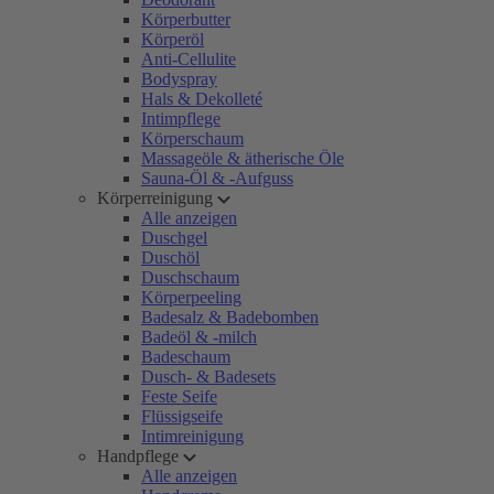
Körperbutter
Körperöl
Anti-Cellulite
Bodyspray
Hals & Dekolleté
Intimpflege
Körperschaum
Massageöle & ätherische Öle
Sauna-Öl & -Aufguss
Körperreinigung
Alle anzeigen
Duschgel
Duschöl
Duschschaum
Körperpeeling
Badesalz & Badebomben
Badeöl & -milch
Badeschaum
Dusch- & Badesets
Feste Seife
Flüssigseife
Intimreinigung
Handpflege
Alle anzeigen