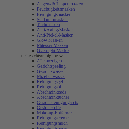
Augen- & Lippenmasken
Feuchtigkeitsmasken
Reinigungsmasken
Schlammmasken
Tuchmasken
Anti-Aging-Masken
Anti-Pickel-Masken
Glow Masken
Mitesser-Masken
Overnight Maske
Gesichtsreinigung
Alle anzeigen
Gesichtspeeling
Gesichtswasser
Mizellenwasser
Reinigungsgel
Reinigungsöl
Abschminkpads
Abschminktücher
Gesichtsreinigungssets
Gesichtsseife
Make-up-Entferner
Reinigungscreme
Reinigungsmilch
Reinigungspuder