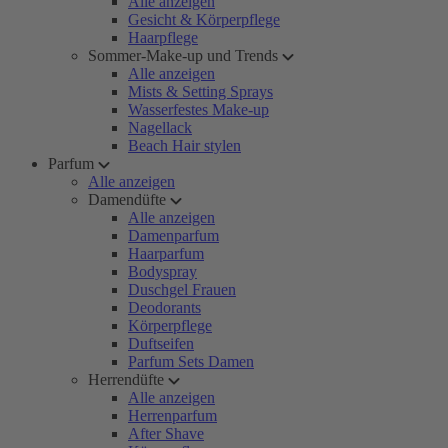
Alle anzeigen
Gesicht & Körperpflege
Haarpflege
Sommer-Make-up und Trends
Alle anzeigen
Mists & Setting Sprays
Wasserfestes Make-up
Nagellack
Beach Hair stylen
Parfum
Alle anzeigen
Damendüfte
Alle anzeigen
Damenparfum
Haarparfum
Bodyspray
Duschgel Frauen
Deodorants
Körperpflege
Duftseifen
Parfum Sets Damen
Herrendüfte
Alle anzeigen
Herrenparfum
After Shave