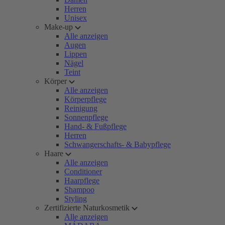
Herren
Unisex
Make-up
Alle anzeigen
Augen
Lippen
Nägel
Teint
Körper
Alle anzeigen
Körperpflege
Reinigung
Sonnenpflege
Hand- & Fußpflege
Herren
Schwangerschafts- & Babypflege
Haare
Alle anzeigen
Conditioner
Haarpflege
Shampoo
Styling
Zertifizierte Naturkosmetik
Alle anzeigen