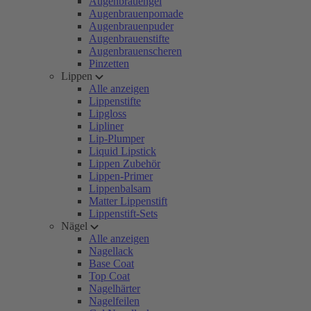
Augenbrauengel
Augenbrauenpomade
Augenbrauenpuder
Augenbrauenstifte
Augenbrauenscheren
Pinzetten
Lippen
Alle anzeigen
Lippenstifte
Lipgloss
Lipliner
Lip-Plumper
Liquid Lipstick
Lippen Zubehör
Lippen-Primer
Lippenbalsam
Matter Lippenstift
Lippenstift-Sets
Nägel
Alle anzeigen
Nagellack
Base Coat
Top Coat
Nagelhärter
Nagelfeilen