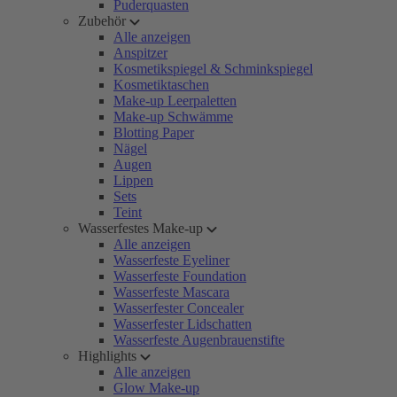
Puderquasten
Zubehör
Alle anzeigen
Anspitzer
Kosmetikspiegel & Schminkspiegel
Kosmetiktaschen
Make-up Leerpaletten
Make-up Schwämme
Blotting Paper
Nägel
Augen
Lippen
Sets
Teint
Wasserfestes Make-up
Alle anzeigen
Wasserfeste Eyeliner
Wasserfeste Foundation
Wasserfeste Mascara
Wasserfester Concealer
Wasserfester Lidschatten
Wasserfeste Augenbrauenstifte
Highlights
Alle anzeigen
Glow Make-up