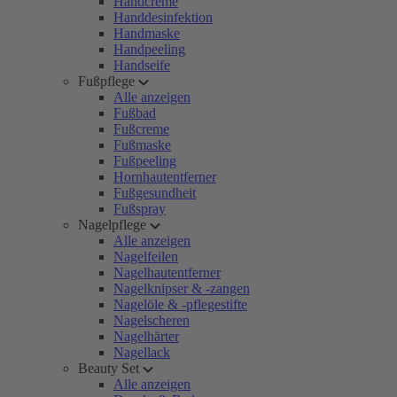
Handcreme
Handdesinfektion
Handmaske
Handpeeling
Handseife
Fußpflege
Alle anzeigen
Fußbad
Fußcreme
Fußmaske
Fußpeeling
Hornhautentferner
Fußgesundheit
Fußspray
Nagelpflege
Alle anzeigen
Nagelfeilen
Nagelhautentferner
Nagelknipser & -zangen
Nagelöle & -pflegestifte
Nagelscheren
Nagelhärter
Nagellack
Beauty Set
Alle anzeigen