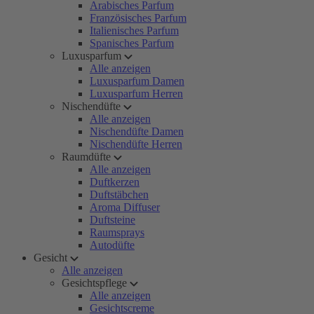
Arabisches Parfum
Französisches Parfum
Italienisches Parfum
Spanisches Parfum
Luxusparfum
Alle anzeigen
Luxusparfum Damen
Luxusparfum Herren
Nischendüfte
Alle anzeigen
Nischendüfte Damen
Nischendüfte Herren
Raumdüfte
Alle anzeigen
Duftkerzen
Duftstäbchen
Aroma Diffuser
Duftsteine
Raumsprays
Autodüfte
Gesicht
Alle anzeigen
Gesichtspflege
Alle anzeigen
Gesichtscreme