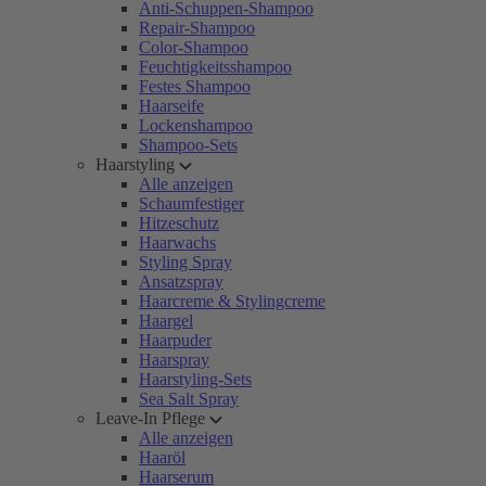
Anti-Schuppen-Shampoo
Repair-Shampoo
Color-Shampoo
Feuchtigkeitsshampoo
Festes Shampoo
Haarseife
Lockenshampoo
Shampoo-Sets
Haarstyling
Alle anzeigen
Schaumfestiger
Hitzeschutz
Haarwachs
Styling Spray
Ansatzspray
Haarcreme & Stylingcreme
Haargel
Haarpuder
Haarspray
Haarstyling-Sets
Sea Salt Spray
Leave-In Pflege
Alle anzeigen
Haaröl
Haarserum