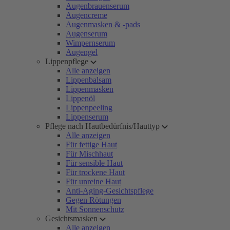
Augenbrauenserum
Augencreme
Augenmasken & -pads
Augenserum
Wimpernserum
Augengel
Lippenpflege
Alle anzeigen
Lippenbalsam
Lippenmasken
Lippenöl
Lippenpeeling
Lippenserum
Pflege nach Hautbedürfnis/Hauttyp
Alle anzeigen
Für fettige Haut
Für Mischhaut
Für sensible Haut
Für trockene Haut
Für unreine Haut
Anti-Aging-Gesichtspflege
Gegen Rötungen
Mit Sonnenschutz
Gesichtsmasken
Alle anzeigen