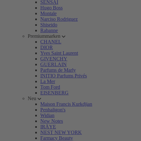
SENSAI
Hugo Boss
Montale
Narciso Rodriguez
Shiseido
Rabanne
Premiummarken
CHANEL
DIOR
Yves Saint Laurent
GIVENCHY
GUERLAIN
Parfums de Marly
INITIO Parfums Privés
La Mer
Tom Ford
EISENBERG
Neu
Maison Francis Kurkdjian
Penhaligon's
Widian
New Notes
IRÄYE
NEST NEW YORK
Farmacy Beauty