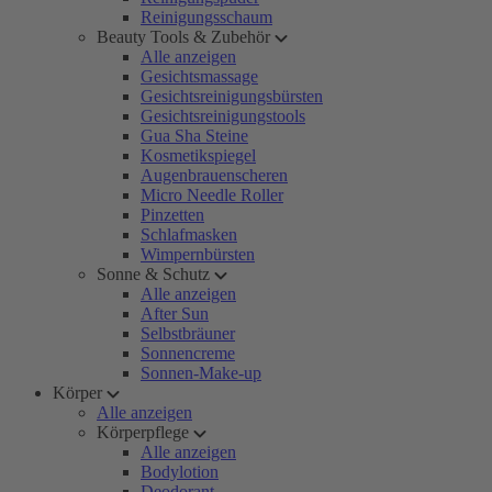
Reinigungsschaum
Beauty Tools & Zubehör
Alle anzeigen
Gesichtsmassage
Gesichtsreinigungsbürsten
Gesichtsreinigungstools
Gua Sha Steine
Kosmetikspiegel
Augenbrauenscheren
Micro Needle Roller
Pinzetten
Schlafmasken
Wimpernbürsten
Sonne & Schutz
Alle anzeigen
After Sun
Selbstbräuner
Sonnencreme
Sonnen-Make-up
Körper
Alle anzeigen
Körperpflege
Alle anzeigen
Bodylotion
Deodorant