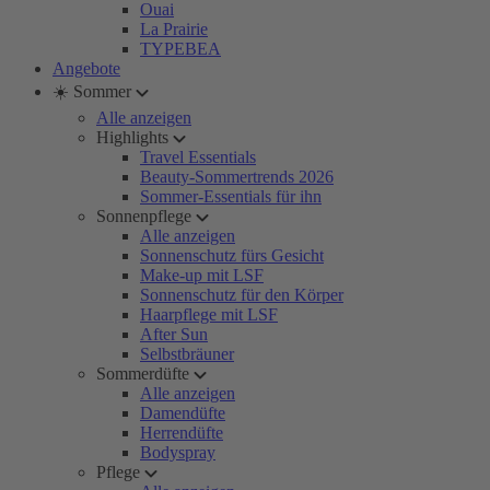
Ouai
La Prairie
TYPEBEA
Angebote
☀️ Sommer
Alle anzeigen
Highlights
Travel Essentials
Beauty-Sommertrends 2026
Sommer-Essentials für ihn
Sonnenpflege
Alle anzeigen
Sonnenschutz fürs Gesicht
Make-up mit LSF
Sonnenschutz für den Körper
Haarpflege mit LSF
After Sun
Selbstbräuner
Sommerdüfte
Alle anzeigen
Damendüfte
Herrendüfte
Bodyspray
Pflege