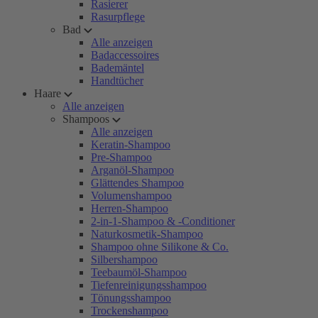
Rasierer
Rasurpflege
Bad
Alle anzeigen
Badaccessoires
Bademäntel
Handtücher
Haare
Alle anzeigen
Shampoos
Alle anzeigen
Keratin-Shampoo
Pre-Shampoo
Arganöl-Shampoo
Glättendes Shampoo
Volumenshampoo
Herren-Shampoo
2-in-1-Shampoo & -Conditioner
Naturkosmetik-Shampoo
Shampoo ohne Silikone & Co.
Silbershampoo
Teebaumöl-Shampoo
Tiefenreinigungsshampoo
Tönungsshampoo
Trockenshampoo