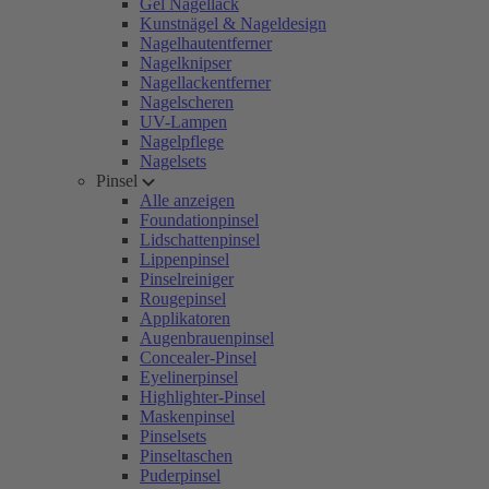
Gel Nagellack
Kunstnägel & Nageldesign
Nagelhautentferner
Nagelknipser
Nagellackentferner
Nagelscheren
UV-Lampen
Nagelpflege
Nagelsets
Pinsel
Alle anzeigen
Foundationpinsel
Lidschattenpinsel
Lippenpinsel
Pinselreiniger
Rougepinsel
Applikatoren
Augenbrauenpinsel
Concealer-Pinsel
Eyelinerpinsel
Highlighter-Pinsel
Maskenpinsel
Pinselsets
Pinseltaschen
Puderpinsel