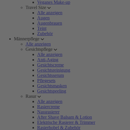
Veganes Make-up
Travel Size
Alle anzeigen
Augen
Augenbrauen
Teint
Zubehör
Männerpflege
Alle anzeigen
Gesichtspflege
Alle anzeigen
Anti-Aging
Gesichtscreme
Gesichtsreinigung
Gesichtsserum
Pflegesets
Gesichtsmasken
Gesichtspeeling
Rasur
Alle anzeigen
Rasiercreme
Nassrasierer
After Shave Balsam & Lotion
Elektrische Rasierer & Trimmer
Rasierhobel & Zubehör