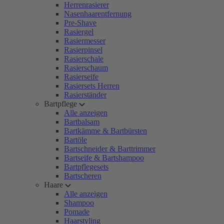
Herrenrasierer
Nasenhaarentfernung
Pre-Shave
Rasiergel
Rasiermesser
Rasierpinsel
Rasierschale
Rasierschaum
Rasierseife
Rasiersets Herren
Rasierständer
Bartpflege
Alle anzeigen
Bartbalsam
Bartkämme & Bartbürsten
Bartöle
Bartschneider & Barttrimmer
Bartseife & Bartshampoo
Bartpflegesets
Bartscheren
Haare
Alle anzeigen
Shampoo
Pomade
Haarstyling