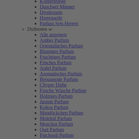
Körperpflege
Duschgel Männer
Deodorants
Herrenseife
Parfum Sets Herren
Duftnoten
Alle anzeigen
Amber Parfum
Orientalisches Parfum
Blumiges Parfum
Fruchtiges Parfum
Frisches Parfum
Apfel Parfum
Aromatisches Parfum
Bergamotte Parfum
Chypre Düfte
Frische Wäsche Parfum
Holziges Parfum
Jasmin Parfum
Kokos Parfum
Maiglöckchen Parfum
Molekül Parfum
Moschus Parfum
Oud Parfum
Patchouli Parfum