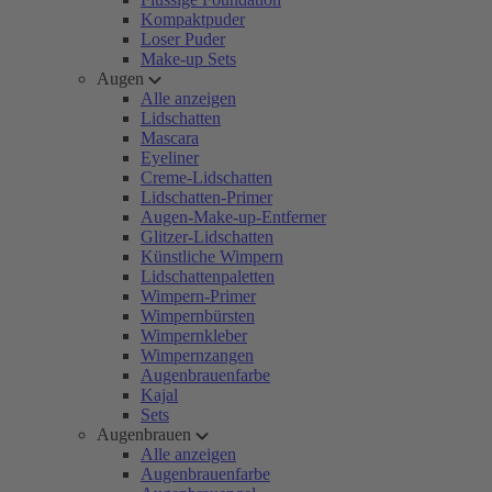
Kompaktpuder
Loser Puder
Make-up Sets
Augen
Alle anzeigen
Lidschatten
Mascara
Eyeliner
Creme-Lidschatten
Lidschatten-Primer
Augen-Make-up-Entferner
Glitzer-Lidschatten
Künstliche Wimpern
Lidschattenpaletten
Wimpern-Primer
Wimpernbürsten
Wimpernkleber
Wimpernzangen
Augenbrauenfarbe
Kajal
Sets
Augenbrauen
Alle anzeigen
Augenbrauenfarbe