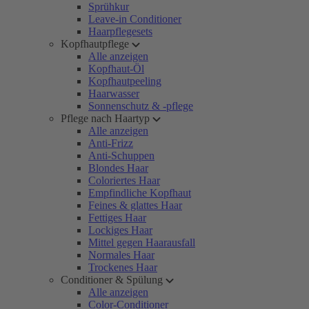
Sprühkur
Leave-in Conditioner
Haarpflegesets
Kopfhautpflege
Alle anzeigen
Kopfhaut-Öl
Kopfhautpeeling
Haarwasser
Sonnenschutz & -pflege
Pflege nach Haartyp
Alle anzeigen
Anti-Frizz
Anti-Schuppen
Blondes Haar
Coloriertes Haar
Empfindliche Kopfhaut
Feines & glattes Haar
Fettiges Haar
Lockiges Haar
Mittel gegen Haarausfall
Normales Haar
Trockenes Haar
Conditioner & Spülung
Alle anzeigen
Color-Conditioner