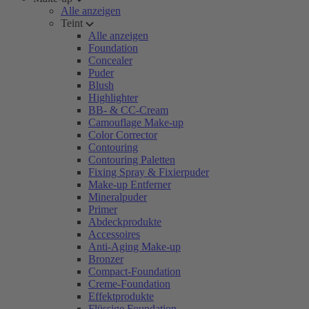
Alle anzeigen
Teint
Alle anzeigen
Foundation
Concealer
Puder
Blush
Highlighter
BB- & CC-Cream
Camouflage Make-up
Color Corrector
Contouring
Contouring Paletten
Fixing Spray & Fixierpuder
Make-up Entferner
Mineralpuder
Primer
Abdeckprodukte
Accessoires
Anti-Aging Make-up
Bronzer
Compact-Foundation
Creme-Foundation
Effektprodukte
Flüssige Foundation