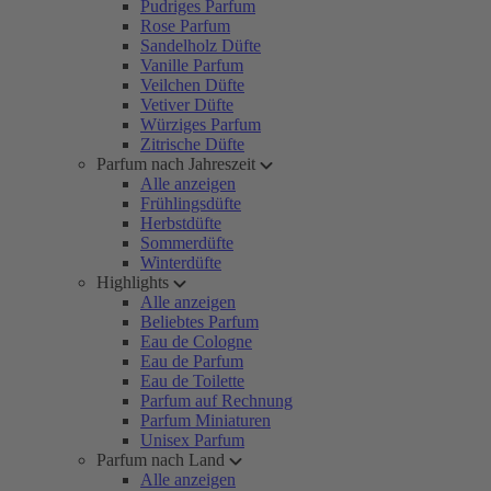
Pudriges Parfum
Rose Parfum
Sandelholz Düfte
Vanille Parfum
Veilchen Düfte
Vetiver Düfte
Würziges Parfum
Zitrische Düfte
Parfum nach Jahreszeit
Alle anzeigen
Frühlingsdüfte
Herbstdüfte
Sommerdüfte
Winterdüfte
Highlights
Alle anzeigen
Beliebtes Parfum
Eau de Cologne
Eau de Parfum
Eau de Toilette
Parfum auf Rechnung
Parfum Miniaturen
Unisex Parfum
Parfum nach Land
Alle anzeigen