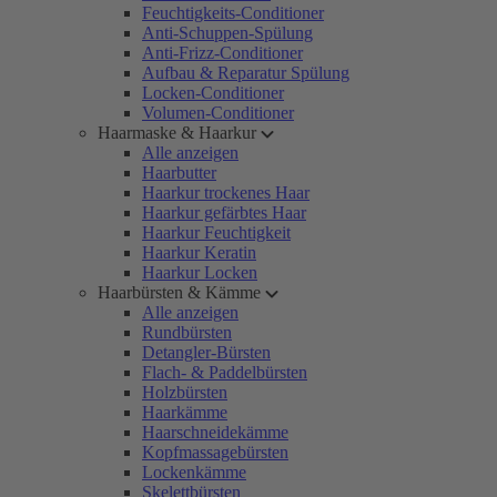
Feuchtigkeits-Conditioner
Anti-Schuppen-Spülung
Anti-Frizz-Conditioner
Aufbau & Reparatur Spülung
Locken-Conditioner
Volumen-Conditioner
Haarmaske & Haarkur
Alle anzeigen
Haarbutter
Haarkur trockenes Haar
Haarkur gefärbtes Haar
Haarkur Feuchtigkeit
Haarkur Keratin
Haarkur Locken
Haarbürsten & Kämme
Alle anzeigen
Rundbürsten
Detangler-Bürsten
Flach- & Paddelbürsten
Holzbürsten
Haarkämme
Haarschneidekämme
Kopfmassagebürsten
Lockenkämme
Skelettbürsten