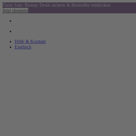
Flash Sale: Beauty Deals sichern & Bestseller entdecken
Jetzt shoppen
Hilfe & Kontakt
Englisch