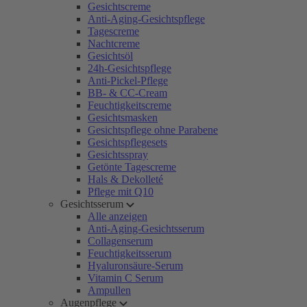
Gesichtscreme
Anti-Aging-Gesichtspflege
Tagescreme
Nachtcreme
Gesichtsöl
24h-Gesichtspflege
Anti-Pickel-Pflege
BB- & CC-Cream
Feuchtigkeitscreme
Gesichtsmasken
Gesichtspflege ohne Parabene
Gesichtspflegesets
Gesichtsspray
Getönte Tagescreme
Hals & Dekolleté
Pflege mit Q10
Gesichtsserum
Alle anzeigen
Anti-Aging-Gesichtsserum
Collagenserum
Feuchtigkeitsserum
Hyaluronsäure-Serum
Vitamin C Serum
Ampullen
Augenpflege