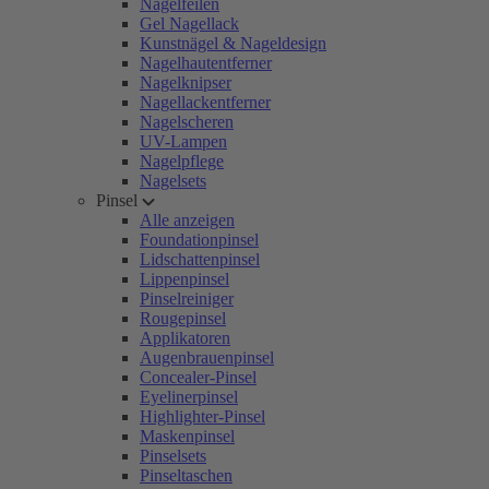
Nagelfeilen
Gel Nagellack
Kunstnägel & Nageldesign
Nagelhautentferner
Nagelknipser
Nagellackentferner
Nagelscheren
UV-Lampen
Nagelpflege
Nagelsets
Pinsel
Alle anzeigen
Foundationpinsel
Lidschattenpinsel
Lippenpinsel
Pinselreiniger
Rougepinsel
Applikatoren
Augenbrauenpinsel
Concealer-Pinsel
Eyelinerpinsel
Highlighter-Pinsel
Maskenpinsel
Pinselsets
Pinseltaschen