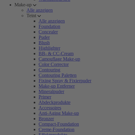
Make-up
Alle anzeigen
Teint
Alle anzeigen
Foundation
Concealer
Puder
Blush
Highlighter
BB- & CC-Cream
Camouflage Make-up
Color Corrector
Contouring
Contouring Paletten
Fixing Spray & Fixierpuder
Make-up Entferner
Mineralpuder
Primer
Abdeckprodukte
Accessoires
Anti-Aging Make-up
Bronzer
Compact-Foundation
Creme-Foundation
Effektprodukte