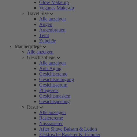
Glow Make-up
Veganes Make-up
Travel Size
Alle anzeigen
Augen
Augenbrauen
Teint
Zubehör
Männerpflege
Alle anzeigen
Gesichtspflege
Alle anzeigen
Anti-Aging
Gesichtscreme
Gesichtsreinigung
Gesichtsserum
Pflegesets
Gesichtsmasken
Gesichtspeeling
Rasur
Alle anzeigen
Rasiercreme
Nassrasierer
After Shave Balsam & Lotion
Elektrische Rasierer & Trimmer