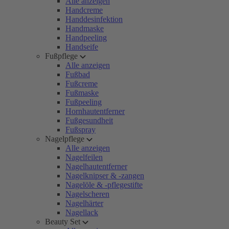
Alle anzeigen
Handcreme
Handdesinfektion
Handmaske
Handpeeling
Handseife
Fußpflege
Alle anzeigen
Fußbad
Fußcreme
Fußmaske
Fußpeeling
Hornhautentferner
Fußgesundheit
Fußspray
Nagelpflege
Alle anzeigen
Nagelfeilen
Nagelhautentferner
Nagelknipser & -zangen
Nagelöle & -pflegestifte
Nagelscheren
Nagelhärter
Nagellack
Beauty Set