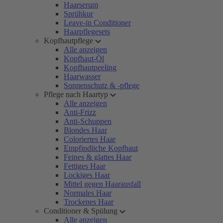
Haarserum
Sprühkur
Leave-in Conditioner
Haarpflegesets
Kopfhautpflege
Alle anzeigen
Kopfhaut-Öl
Kopfhautpeeling
Haarwasser
Sonnenschutz & -pflege
Pflege nach Haartyp
Alle anzeigen
Anti-Frizz
Anti-Schuppen
Blondes Haar
Coloriertes Haar
Empfindliche Kopfhaut
Feines & glattes Haar
Fettiges Haar
Lockiges Haar
Mittel gegen Haarausfall
Normales Haar
Trockenes Haar
Conditioner & Spülung
Alle anzeigen