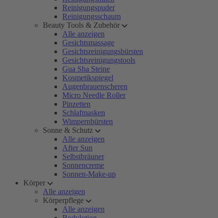
Reinigungspuder
Reinigungsschaum
Beauty Tools & Zubehör
Alle anzeigen
Gesichtsmassage
Gesichtsreinigungsbürsten
Gesichtsreinigungstools
Gua Sha Steine
Kosmetikspiegel
Augenbrauenscheren
Micro Needle Roller
Pinzetten
Schlafmasken
Wimpernbürsten
Sonne & Schutz
Alle anzeigen
After Sun
Selbstbräuner
Sonnencreme
Sonnen-Make-up
Körper
Alle anzeigen
Körperpflege
Alle anzeigen
Bodylotion