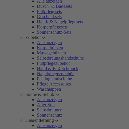
Alle anzeigen
Dusch- & Badesets
Fußpflegesets
Geschenksets
Hand- & Nagelpflegesets
Körperpflegesets
Sonnenschutz-Sets
Zubehör
Alle anzeigen
Körperbürsten
Massagebürsten
Selbstbräungshandschuhe
Fußpflegezubehör
Hand & Fuß-Schmuck
Nagelpflegezubehör
Peelinghandschuhe
Pflege Accessoires
Waschlappen
Sonne & Schutz
Alle anzeigen
After Sun
Selbstbräuner
Sonnenschutz
Haarentfernung
Alle anzeigen