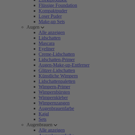
Flüssige Foundation
Kompaktpuder
Loser Puder
Make-up Sets
Augen
Alle anzeigen
Lidschatten
Mascara
Eyeliner
Creme-Lidschatten
Lidschatten-Primer
Augen-Make-up-Entferner
Glitzer-Lidschatten
Künstliche Wimpern
Lidschattenpaletten
Wimpern-Primer
Wimpernbürsten
Wimpernkleber
Wimpernzangen
Augenbrauenfarbe
Kajal
Sets
Augenbrauen
Alle anzeigen