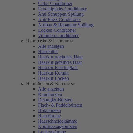
Color-Conditioner
Feuchtigkeits-Conditioner
Anti-Schuppen-Spülung
Anti-Frizz-Conditioner
Aufbau & Reparatur Spülung
Locken-Conditioner
Volumen-Conditioner
Haarmaske & Haarkur
Alle anzeigen
Haarbutter
Haarkur trockenes Haar
Haarkur gefärbtes Haar
Haarkur Feuchtigkeit
Haarkur Keratin
Haarkur Locken
Haarbürsten & Kämme
Alle anzeigen
Rundbürsten
Detangler-Bürsten
Flach- & Paddelbürsten
Holzbürsten
Haarkämme
Haarschneidekämme
Kopfmassagebürsten
Lockenkämme