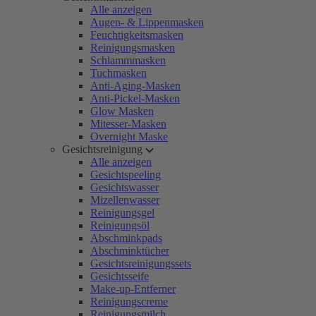
Alle anzeigen
Augen- & Lippenmasken
Feuchtigkeitsmasken
Reinigungsmasken
Schlammmasken
Tuchmasken
Anti-Aging-Masken
Anti-Pickel-Masken
Glow Masken
Mitesser-Masken
Overnight Maske
Gesichtsreinigung
Alle anzeigen
Gesichtspeeling
Gesichtswasser
Mizellenwasser
Reinigungsgel
Reinigungsöl
Abschminkpads
Abschminktücher
Gesichtsreinigungssets
Gesichtsseife
Make-up-Entferner
Reinigungscreme
Reinigungsmilch