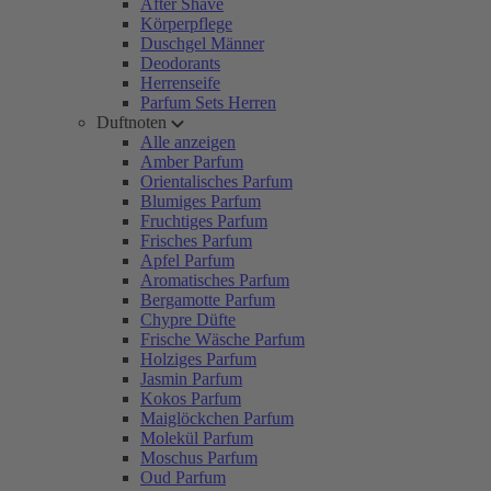
After Shave
Körperpflege
Duschgel Männer
Deodorants
Herrenseife
Parfum Sets Herren
Duftnoten
Alle anzeigen
Amber Parfum
Orientalisches Parfum
Blumiges Parfum
Fruchtiges Parfum
Frisches Parfum
Apfel Parfum
Aromatisches Parfum
Bergamotte Parfum
Chypre Düfte
Frische Wäsche Parfum
Holziges Parfum
Jasmin Parfum
Kokos Parfum
Maiglöckchen Parfum
Molekül Parfum
Moschus Parfum
Oud Parfum