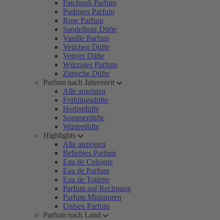
Patchouli Parfum
Pudriges Parfum
Rose Parfum
Sandelholz Düfte
Vanille Parfum
Veilchen Düfte
Vetiver Düfte
Würziges Parfum
Zitrische Düfte
Parfum nach Jahreszeit
Alle anzeigen
Frühlingsdüfte
Herbstdüfte
Sommerdüfte
Winterdüfte
Highlights
Alle anzeigen
Beliebtes Parfum
Eau de Cologne
Eau de Parfum
Eau de Toilette
Parfum auf Rechnung
Parfum Miniaturen
Unisex Parfum
Parfum nach Land