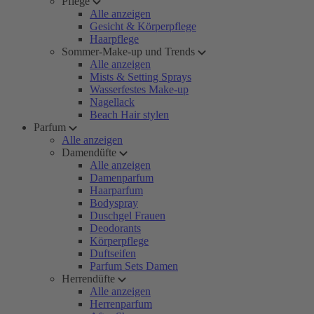
Pflege
Alle anzeigen
Gesicht & Körperpflege
Haarpflege
Sommer-Make-up und Trends
Alle anzeigen
Mists & Setting Sprays
Wasserfestes Make-up
Nagellack
Beach Hair stylen
Parfum
Alle anzeigen
Damendüfte
Alle anzeigen
Damenparfum
Haarparfum
Bodyspray
Duschgel Frauen
Deodorants
Körperpflege
Duftseifen
Parfum Sets Damen
Herrendüfte
Alle anzeigen
Herrenparfum