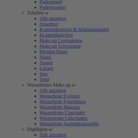
Puderpinsel
Puderquasten
Zubehör
Alle anzeigen
Anspitzer
Kosmetikspiegel & Schminkspiegel
Kosmetiktaschen
Make-up Leerpaletten
Make-up Schwämme
Blotting Paper
Nägel
Augen
Lippen
Sets
Teint
Wasserfestes Make-up
Alle anzeigen
Wasserfeste Eyeliner
Wasserfeste Foundation
Wasserfeste Mascara
Wasserfester Concealer
Wasserfester Lidschatten
Wasserfeste Augenbrauenstifte
Highlights
Alle anzeigen