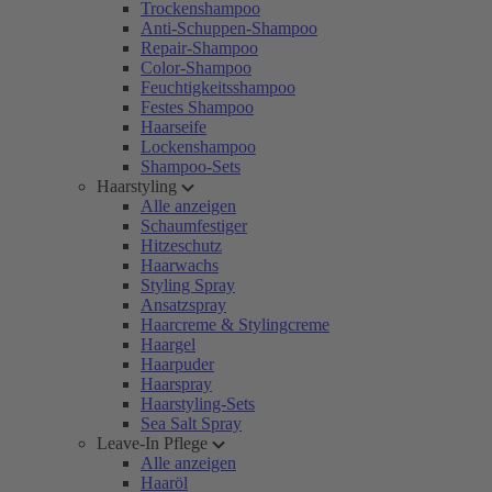
Trockenshampoo
Anti-Schuppen-Shampoo
Repair-Shampoo
Color-Shampoo
Feuchtigkeitsshampoo
Festes Shampoo
Haarseife
Lockenshampoo
Shampoo-Sets
Haarstyling
Alle anzeigen
Schaumfestiger
Hitzeschutz
Haarwachs
Styling Spray
Ansatzspray
Haarcreme & Stylingcreme
Haargel
Haarpuder
Haarspray
Haarstyling-Sets
Sea Salt Spray
Leave-In Pflege
Alle anzeigen
Haaröl