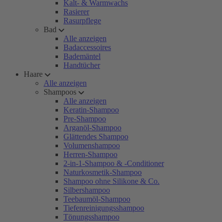
Kalt- & Warmwachs
Rasierer
Rasurpflege
Bad
Alle anzeigen
Badaccessoires
Bademäntel
Handtücher
Haare
Alle anzeigen
Shampoos
Alle anzeigen
Keratin-Shampoo
Pre-Shampoo
Arganöl-Shampoo
Glättendes Shampoo
Volumenshampoo
Herren-Shampoo
2-in-1-Shampoo & -Conditioner
Naturkosmetik-Shampoo
Shampoo ohne Silikone & Co.
Silbershampoo
Teebaumöl-Shampoo
Tiefenreinigungsshampoo
Tönungsshampoo