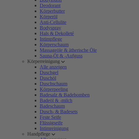
Deodorant
Körperbutter
Körperöl
Anti-Cellulite
Bodyspray
Hals & Dekolleté
Intimpflege
Körperschaum
Massageöle & ätherische Öle
Sauna-Öl & -Aufguss
Körperreinigung
Alle anzeigen
Duschgel
Duschöl
Duschschaum
Körperpeeling
Badesalz & Badebomben
Badeöl & -milch
Badeschaum
Dusch- & Badesets
Feste Seife
Flüssigseife
Intimreinigung
Handpflege