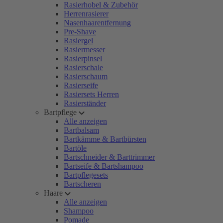
Rasierhobel & Zubehör
Herrenrasierer
Nasenhaarentfernung
Pre-Shave
Rasiergel
Rasiermesser
Rasierpinsel
Rasierschale
Rasierschaum
Rasierseife
Rasiersets Herren
Rasierständer
Bartpflege
Alle anzeigen
Bartbalsam
Bartkämme & Bartbürsten
Bartöle
Bartschneider & Barttrimmer
Bartseife & Bartshampoo
Bartpflegesets
Bartscheren
Haare
Alle anzeigen
Shampoo
Pomade