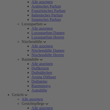
Alle anzeigen
Arabisches Parfum
Französisches Parfum
Italienisches Parfum
Spanisches Parfum
Luxusparfum
Alle anzeigen
Luxusparfum Damen
Luxusparfum Herren
Nischendüfte
Alle anzeigen
Nischendüfte Damen
Nischendüfte Herren
Raumdüfte
Alle anzeigen
Duftkerzen
Duftstäbchen
Aroma Diffuser
Duftsteine
Raumsprays
Autodüfte
Gesicht
Alle anzeigen
Gesichtspflege
Alle anzeigen