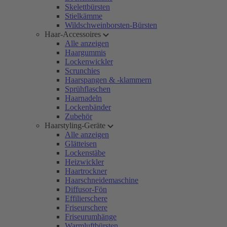
Skelettbürsten
Stielkämme
Wildschweinborsten-Bürsten
Haar-Accessoires
Alle anzeigen
Haargummis
Lockenwickler
Scrunchies
Haarspangen & -klammern
Sprühflaschen
Haarnadeln
Lockenbänder
Zubehör
Haarstyling-Geräte
Alle anzeigen
Glätteisen
Lockenstäbe
Heizwickler
Haartrockner
Haarschneidemaschine
Diffusor-Fön
Effilierschere
Friseurschere
Friseurumhänge
Warmluftbürsten