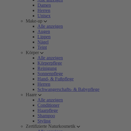
Damen
Herren
Unisex
Make-up
Alle anzeigen
Augen
Lippen
Nägel
Teint
Körper
Alle anzeigen
Körperpflege
Reinigung
Sonnenpflege
Hand- & Fußpflege
Herren
Schwangerschafts- & Babypflege
Haare
Alle anzeigen
Conditioner
Haarpflege
Shampoo
Styling
Zertifizierte Naturkosmetik