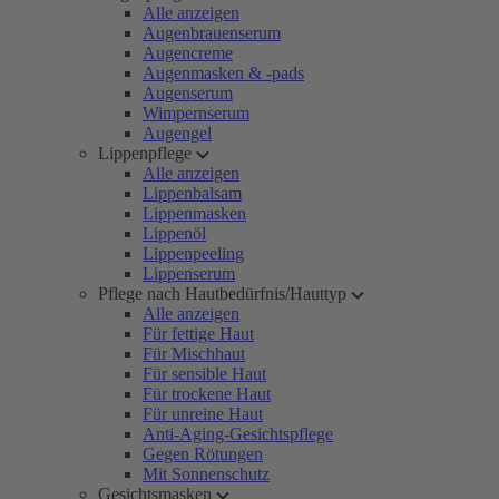
Alle anzeigen
Augenbrauenserum
Augencreme
Augenmasken & -pads
Augenserum
Wimpernserum
Augengel
Lippenpflege
Alle anzeigen
Lippenbalsam
Lippenmasken
Lippenöl
Lippenpeeling
Lippenserum
Pflege nach Hautbedürfnis/Hauttyp
Alle anzeigen
Für fettige Haut
Für Mischhaut
Für sensible Haut
Für trockene Haut
Für unreine Haut
Anti-Aging-Gesichtspflege
Gegen Rötungen
Mit Sonnenschutz
Gesichtsmasken