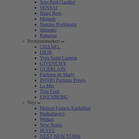
Jean Paul Gaultier
SENSAI
Hugo Boss
Montale
Narciso Rodriguez
Shiseido
Rabanne
Premiummarken
CHANEL
DIOR
Yves Saint Laurent
GIVENCHY
GUERLAIN
Parfums de Marly
INITIO Parfums Privés
La Mer
Tom Ford
EISENBERG
Neu
Maison Francis Kurkdjian
Penhaligon's
Widian
New Notes
IRÄYE
NEST NEW YORK