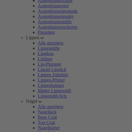
Augenbrauenfarbe
Augenbrauengel
Augenbrauenpomade
Augenbrauenpuder
Augenbrauenstifte
Augenbrauenscheren
Pinzetten
Lippen
Alle anzeigen
Lippenstifte
Lipgloss
Lipliner
Lip-Plumper
Liquid Lipstick
Lippen Zubehör
Lippen-Primer
Lippenbalsam
Matter Lippenstift
Lippenstift-Sets
Nägel
Alle anzeigen
Nagellack
Base Coat
Top Coat
Nagelhärter