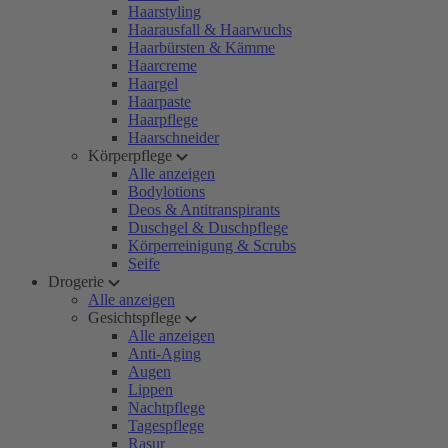
Haarstyling
Haarausfall & Haarwuchs
Haarbürsten & Kämme
Haarcreme
Haargel
Haarpaste
Haarpflege
Haarschneider
Körperpflege
Alle anzeigen
Bodylotions
Deos & Antitranspirants
Duschgel & Duschpflege
Körperreinigung & Scrubs
Seife
Drogerie
Alle anzeigen
Gesichtspflege
Alle anzeigen
Anti-Aging
Augen
Lippen
Nachtpflege
Tagespflege
Rasur