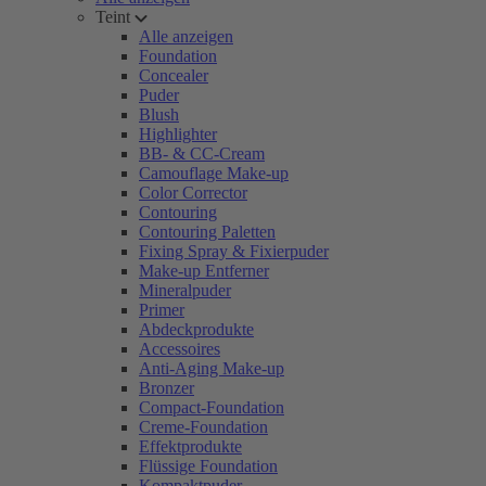
Teint
Alle anzeigen
Foundation
Concealer
Puder
Blush
Highlighter
BB- & CC-Cream
Camouflage Make-up
Color Corrector
Contouring
Contouring Paletten
Fixing Spray & Fixierpuder
Make-up Entferner
Mineralpuder
Primer
Abdeckprodukte
Accessoires
Anti-Aging Make-up
Bronzer
Compact-Foundation
Creme-Foundation
Effektprodukte
Flüssige Foundation
Kompaktpuder