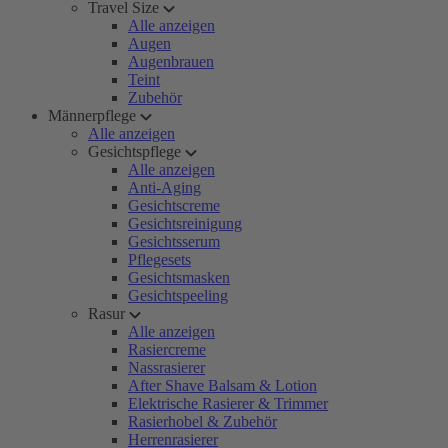
Travel Size
Alle anzeigen
Augen
Augenbrauen
Teint
Zubehör
Männerpflege
Alle anzeigen
Gesichtspflege
Alle anzeigen
Anti-Aging
Gesichtscreme
Gesichtsreinigung
Gesichtsserum
Pflegesets
Gesichtsmasken
Gesichtspeeling
Rasur
Alle anzeigen
Rasiercreme
Nassrasierer
After Shave Balsam & Lotion
Elektrische Rasierer & Trimmer
Rasierhobel & Zubehör
Herrenrasierer