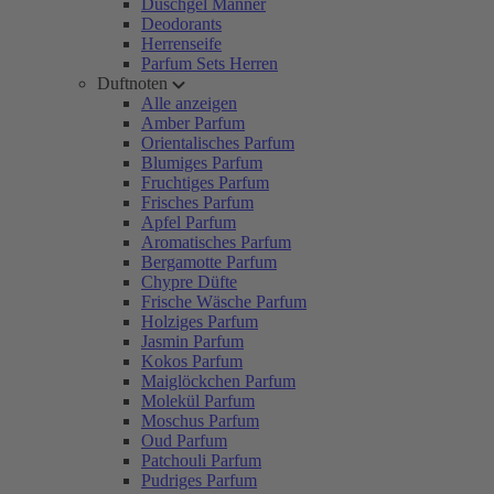
Duschgel Männer
Deodorants
Herrenseife
Parfum Sets Herren
Duftnoten
Alle anzeigen
Amber Parfum
Orientalisches Parfum
Blumiges Parfum
Fruchtiges Parfum
Frisches Parfum
Apfel Parfum
Aromatisches Parfum
Bergamotte Parfum
Chypre Düfte
Frische Wäsche Parfum
Holziges Parfum
Jasmin Parfum
Kokos Parfum
Maiglöckchen Parfum
Molekül Parfum
Moschus Parfum
Oud Parfum
Patchouli Parfum
Pudriges Parfum