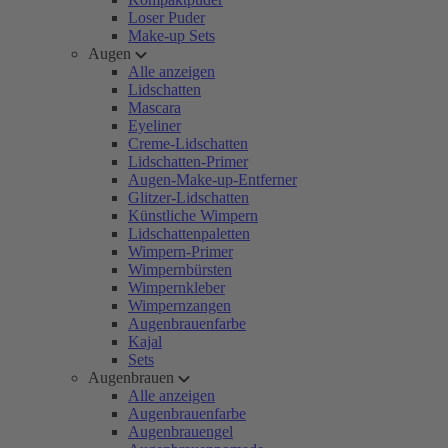
Loser Puder
Make-up Sets
Augen
Alle anzeigen
Lidschatten
Mascara
Eyeliner
Creme-Lidschatten
Lidschatten-Primer
Augen-Make-up-Entferner
Glitzer-Lidschatten
Künstliche Wimpern
Lidschattenpaletten
Wimpern-Primer
Wimpernbürsten
Wimpernkleber
Wimpernzangen
Augenbrauenfarbe
Kajal
Sets
Augenbrauen
Alle anzeigen
Augenbrauenfarbe
Augenbrauengel