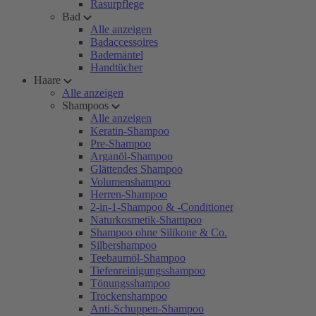
Rasurpflege
Bad
Alle anzeigen
Badaccessoires
Bademäntel
Handtücher
Haare
Alle anzeigen
Shampoos
Alle anzeigen
Keratin-Shampoo
Pre-Shampoo
Arganöl-Shampoo
Glättendes Shampoo
Volumenshampoo
Herren-Shampoo
2-in-1-Shampoo & -Conditioner
Naturkosmetik-Shampoo
Shampoo ohne Silikone & Co.
Silbershampoo
Teebaumöl-Shampoo
Tiefenreinigungsshampoo
Tönungsshampoo
Trockenshampoo
Anti-Schuppen-Shampoo