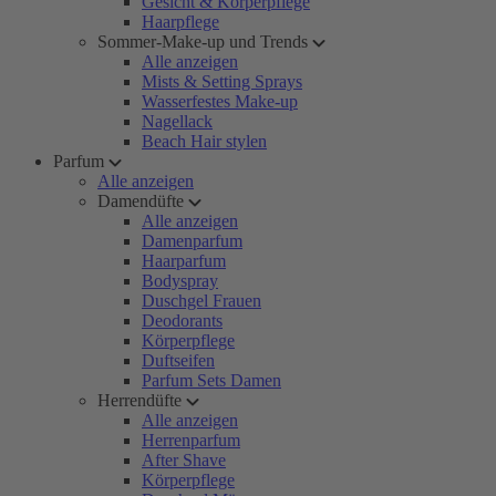
Gesicht & Körperpflege
Haarpflege
Sommer-Make-up und Trends
Alle anzeigen
Mists & Setting Sprays
Wasserfestes Make-up
Nagellack
Beach Hair stylen
Parfum
Alle anzeigen
Damendüfte
Alle anzeigen
Damenparfum
Haarparfum
Bodyspray
Duschgel Frauen
Deodorants
Körperpflege
Duftseifen
Parfum Sets Damen
Herrendüfte
Alle anzeigen
Herrenparfum
After Shave
Körperpflege