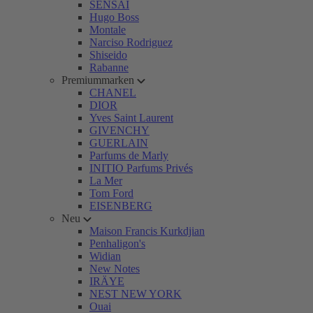
SENSAI
Hugo Boss
Montale
Narciso Rodriguez
Shiseido
Rabanne
Premiummarken
CHANEL
DIOR
Yves Saint Laurent
GIVENCHY
GUERLAIN
Parfums de Marly
INITIO Parfums Privés
La Mer
Tom Ford
EISENBERG
Neu
Maison Francis Kurkdjian
Penhaligon's
Widian
New Notes
IRÄYE
NEST NEW YORK
Ouai