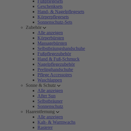
Fußpflegesets
Geschenksets
Hand- & Nagelpflegesets
Körperpflegesets
Sonnenschutz-Sets
Zubehör
Alle anzeigen
Körperbürsten
Massagebürsten
Selbstbräungshandschuhe
Fußpflegezubehör
Hand & Fuß-Schmuck
Nagelpflegezubehör
Peelinghandschuhe
Pflege Accessoires
Waschlappen
Sonne & Schutz
Alle anzeigen
After Sun
Selbstbräuner
Sonnenschutz
Haarentfernung
Alle anzeigen
Kalt- & Warmwachs
Rasierer