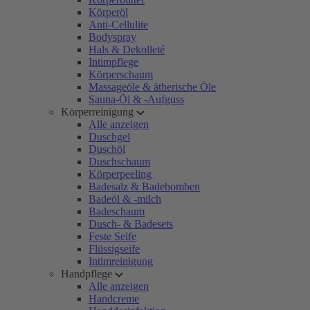
Körperöl
Anti-Cellulite
Bodyspray
Hals & Dekolleté
Intimpflege
Körperschaum
Massageöle & ätherische Öle
Sauna-Öl & -Aufguss
Körperreinigung
Alle anzeigen
Duschgel
Duschöl
Duschschaum
Körperpeeling
Badesalz & Badebomben
Badeöl & -milch
Badeschaum
Dusch- & Badesets
Feste Seife
Flüssigseife
Intimreinigung
Handpflege
Alle anzeigen
Handcreme