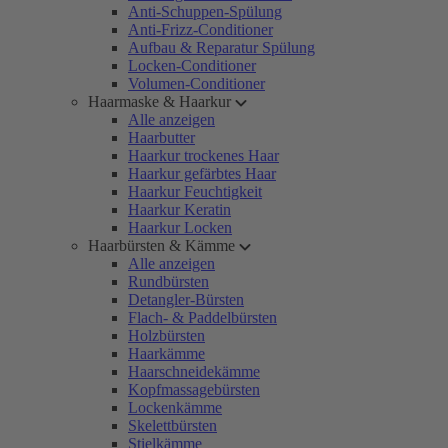
Anti-Schuppen-Spülung
Anti-Frizz-Conditioner
Aufbau & Reparatur Spülung
Locken-Conditioner
Volumen-Conditioner
Haarmaske & Haarkur
Alle anzeigen
Haarbutter
Haarkur trockenes Haar
Haarkur gefärbtes Haar
Haarkur Feuchtigkeit
Haarkur Keratin
Haarkur Locken
Haarbürsten & Kämme
Alle anzeigen
Rundbürsten
Detangler-Bürsten
Flach- & Paddelbürsten
Holzbürsten
Haarkämme
Haarschneidekämme
Kopfmassagebürsten
Lockenkämme
Skelettbürsten
Stielkämme