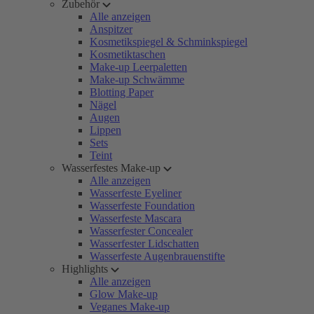
Zubehör
Alle anzeigen
Anspitzer
Kosmetikspiegel & Schminkspiegel
Kosmetiktaschen
Make-up Leerpaletten
Make-up Schwämme
Blotting Paper
Nägel
Augen
Lippen
Sets
Teint
Wasserfestes Make-up
Alle anzeigen
Wasserfeste Eyeliner
Wasserfeste Foundation
Wasserfeste Mascara
Wasserfester Concealer
Wasserfester Lidschatten
Wasserfeste Augenbrauenstifte
Highlights
Alle anzeigen
Glow Make-up
Veganes Make-up