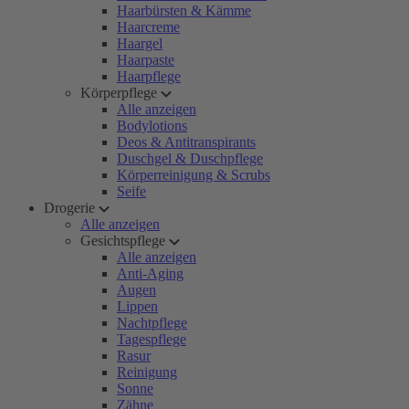
Haarbürsten & Kämme
Haarcreme
Haargel
Haarpaste
Haarpflege
Körperpflege
Alle anzeigen
Bodylotions
Deos & Antitranspirants
Duschgel & Duschpflege
Körperreinigung & Scrubs
Seife
Drogerie
Alle anzeigen
Gesichtspflege
Alle anzeigen
Anti-Aging
Augen
Lippen
Nachtpflege
Tagespflege
Rasur
Reinigung
Sonne
Zähne