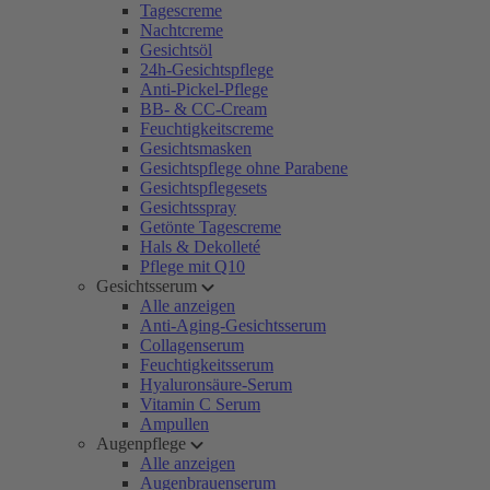
Tagescreme
Nachtcreme
Gesichtsöl
24h-Gesichtspflege
Anti-Pickel-Pflege
BB- & CC-Cream
Feuchtigkeitscreme
Gesichtsmasken
Gesichtspflege ohne Parabene
Gesichtspflegesets
Gesichtsspray
Getönte Tagescreme
Hals & Dekolleté
Pflege mit Q10
Gesichtsserum
Alle anzeigen
Anti-Aging-Gesichtsserum
Collagenserum
Feuchtigkeitsserum
Hyaluronsäure-Serum
Vitamin C Serum
Ampullen
Augenpflege
Alle anzeigen
Augenbrauenserum