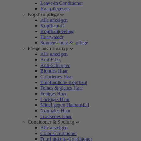
Leave-in Conditioner
Haarpflegesets
Kopfhautpflege
Alle anzeigen
Kopfhaut-Öl
Kopfhautpeeling
Haarwasser
Sonnenschutz & -pflege
Pflege nach Haartyp
Alle anzeigen
Anti-Frizz
Anti-Schuppen
Blondes Haar
Coloriertes Haar
Empfindliche Kopfhaut
Feines & glattes Haar
Fettiges Haar
Lockiges Haar
Mittel gegen Haarausfall
Normales Haar
Trockenes Haar
Conditioner & Spülung
Alle anzeigen
Color-Conditioner
Feuchtigkeits-Conditioner