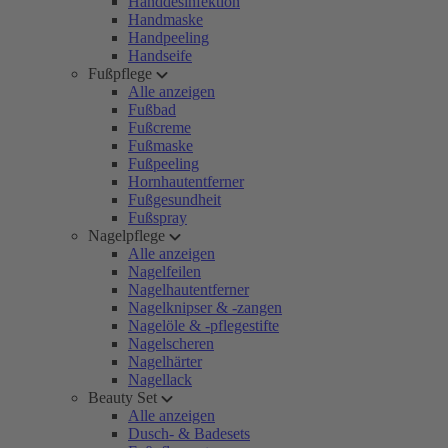
Handdesinfektion
Handmaske
Handpeeling
Handseife
Fußpflege
Alle anzeigen
Fußbad
Fußcreme
Fußmaske
Fußpeeling
Hornhautentferner
Fußgesundheit
Fußspray
Nagelpflege
Alle anzeigen
Nagelfeilen
Nagelhautentferner
Nagelknipser & -zangen
Nagelöle & -pflegestifte
Nagelscheren
Nagelhärter
Nagellack
Beauty Set
Alle anzeigen
Dusch- & Badesets