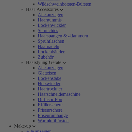
Wildschweinborsten-Bürsten
Haar-Accessoires
Alle anzeigen
Haargummis
Lockenwickler
Scrunchies
Haarspangen & -klammern
Sprühflaschen
Haarnadeln
Lockenbänder
Zubehör
Haarstyling-Geräte
Alle anzeigen
Glätteisen
Lockenstäbe
Heizwickler
Haartrockner
Haarschneidemaschine
Diffusor-Fön
Effilierschere
Friseurschere
Friseurumhänge
Warmluftbürsten
Make-up
Alle anzeigen