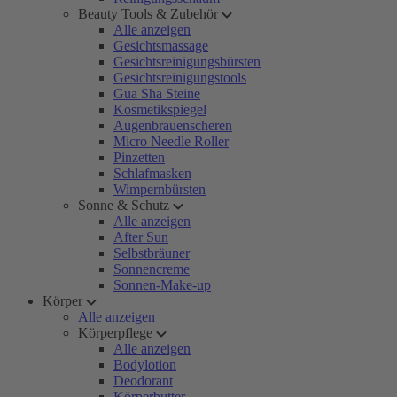
Beauty Tools & Zubehör
Alle anzeigen
Gesichtsmassage
Gesichtsreinigungsbürsten
Gesichtsreinigungstools
Gua Sha Steine
Kosmetikspiegel
Augenbrauenscheren
Micro Needle Roller
Pinzetten
Schlafmasken
Wimpernbürsten
Sonne & Schutz
Alle anzeigen
After Sun
Selbstbräuner
Sonnencreme
Sonnen-Make-up
Körper
Alle anzeigen
Körperpflege
Alle anzeigen
Bodylotion
Deodorant
Körperbutter