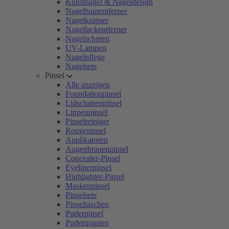
Kunstnägel & Nageldesign
Nagelhautentferner
Nagelknipser
Nagellackentferner
Nagelscheren
UV-Lampen
Nagelpflege
Nagelsets
Pinsel
Alle anzeigen
Foundationpinsel
Lidschattenpinsel
Lippenpinsel
Pinselreiniger
Rougepinsel
Applikatoren
Augenbrauenpinsel
Concealer-Pinsel
Eyelinerpinsel
Highlighter-Pinsel
Maskenpinsel
Pinselsets
Pinseltaschen
Puderpinsel
Puderquasten