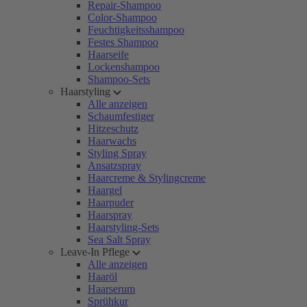
Repair-Shampoo
Color-Shampoo
Feuchtigkeitsshampoo
Festes Shampoo
Haarseife
Lockenshampoo
Shampoo-Sets
Haarstyling
Alle anzeigen
Schaumfestiger
Hitzeschutz
Haarwachs
Styling Spray
Ansatzspray
Haarcreme & Stylingcreme
Haargel
Haarpuder
Haarspray
Haarstyling-Sets
Sea Salt Spray
Leave-In Pflege
Alle anzeigen
Haaröl
Haarserum
Sprühkur