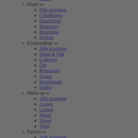
Haare
Alle anzeigen
Conditioner
Haarpflege
Shampoo
Haarfarbe
Styling
Körperpflege
Alle anzeigen
Hand & Fuß
Lotionen
Öle
Reinigung
Sonne
Deodorants
Seifen
Make-up
Alle anzeigen
Augen
Lippen
Nägel
Pinsel
Teint
Parfum
Alle anzeigen