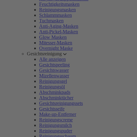
Feuchtigkeitsmasken
Reinigungsmasken
Schlammmasken
Tuchmasken
Anti-Aging-Masken
Anti-Pickel-Masken
Glow Masken
Mitesser-Masken
Overnight Maske
Gesichtsreinigung
Alle anzeigen
Gesichtspeeling
Gesichtswasser
Mizellenwasser
Reinigungsgel
Reinigungsöl
Abschminkpads
Abschminktücher
Gesichtsreinigungssets
Gesichtsseife
Make-up-Entferner
Reinigungscreme
Reinigungsmilch
Reinigungspuder
Reinigungsschaum