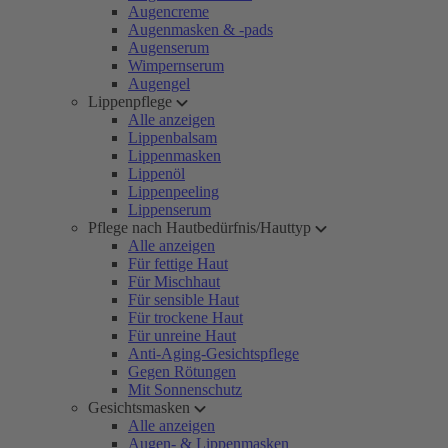
Augencreme
Augenmasken & -pads
Augenserum
Wimpernserum
Augengel
Lippenpflege
Alle anzeigen
Lippenbalsam
Lippenmasken
Lippenöl
Lippenpeeling
Lippenserum
Pflege nach Hautbedürfnis/Hauttyp
Alle anzeigen
Für fettige Haut
Für Mischhaut
Für sensible Haut
Für trockene Haut
Für unreine Haut
Anti-Aging-Gesichtspflege
Gegen Rötungen
Mit Sonnenschutz
Gesichtsmasken
Alle anzeigen
Augen- & Lippenmasken