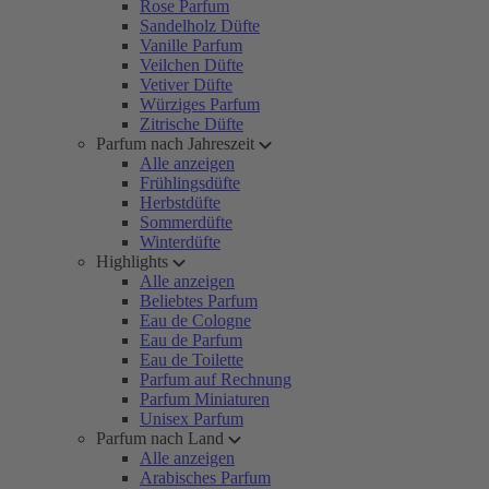
Rose Parfum
Sandelholz Düfte
Vanille Parfum
Veilchen Düfte
Vetiver Düfte
Würziges Parfum
Zitrische Düfte
Parfum nach Jahreszeit
Alle anzeigen
Frühlingsdüfte
Herbstdüfte
Sommerdüfte
Winterdüfte
Highlights
Alle anzeigen
Beliebtes Parfum
Eau de Cologne
Eau de Parfum
Eau de Toilette
Parfum auf Rechnung
Parfum Miniaturen
Unisex Parfum
Parfum nach Land
Alle anzeigen
Arabisches Parfum