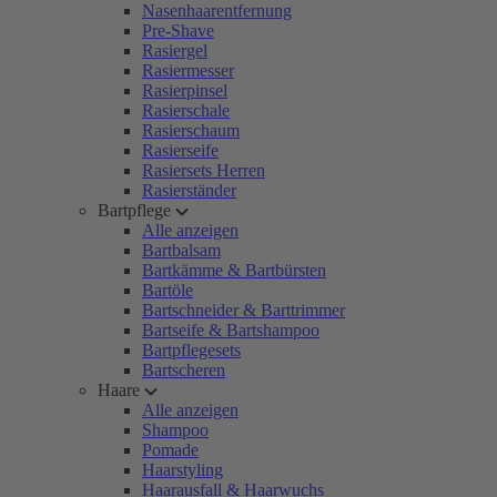
Nasenhaarentfernung
Pre-Shave
Rasiergel
Rasiermesser
Rasierpinsel
Rasierschale
Rasierschaum
Rasierseife
Rasiersets Herren
Rasierständer
Bartpflege
Alle anzeigen
Bartbalsam
Bartkämme & Bartbürsten
Bartöle
Bartschneider & Barttrimmer
Bartseife & Bartshampoo
Bartpflegesets
Bartscheren
Haare
Alle anzeigen
Shampoo
Pomade
Haarstyling
Haarausfall & Haarwuchs