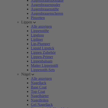
Augenbrauenpomade
Augenbrauenpuder
Augenbrauenstifte
Augenbrauenscheren
Pinzetten
Lippen
Alle anzeigen
Lippenstifte
Lipgloss
Lipliner
Lip-Plumper
Liquid Lipstick
Lippen Zubehör
Lippen-Primer
Lippenbalsam
Matter Lippenstift
Lippenstift-Sets
Nägel
Alle anzeigen
Nagellack
Base Coat
Top Coat
Nagelhärter
Nagelfeilen
Gel Nagellack