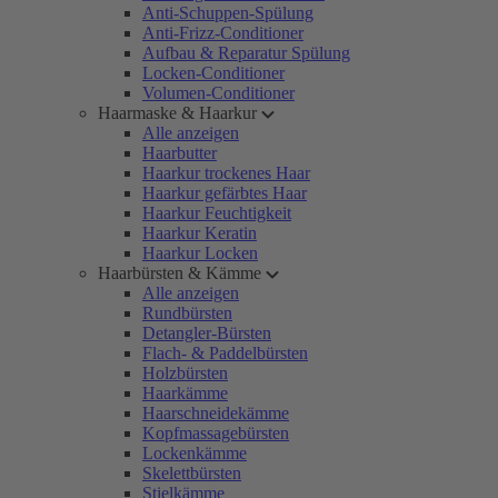
Anti-Schuppen-Spülung
Anti-Frizz-Conditioner
Aufbau & Reparatur Spülung
Locken-Conditioner
Volumen-Conditioner
Haarmaske & Haarkur
Alle anzeigen
Haarbutter
Haarkur trockenes Haar
Haarkur gefärbtes Haar
Haarkur Feuchtigkeit
Haarkur Keratin
Haarkur Locken
Haarbürsten & Kämme
Alle anzeigen
Rundbürsten
Detangler-Bürsten
Flach- & Paddelbürsten
Holzbürsten
Haarkämme
Haarschneidekämme
Kopfmassagebürsten
Lockenkämme
Skelettbürsten
Stielkämme