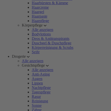
Haarbürsten & Kämme
Haarcreme
Haargel
Haarpaste
Haarpflege
Körperpflege
Alle anzeigen
Bodylotions
Deos & Antitranspirants
Duschgel & Duschpflege
Körperreinigung & Scrubs
Seife
Drogerie
Alle anzeigen
Gesichtspflege
Alle anzeigen
Anti-Aging
Augen
Lippen
Nachtpflege
Tagespflege
Rasur
Reinigung
Sonne
Zähne