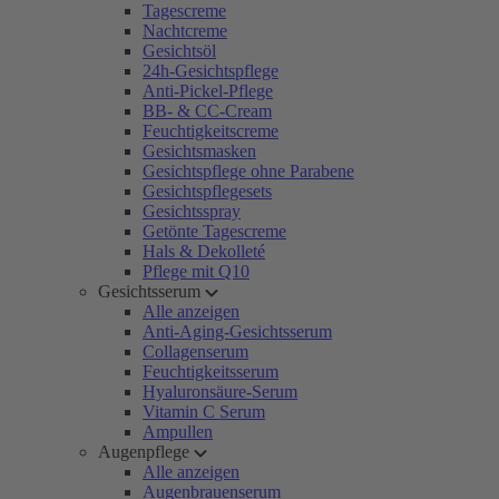
Tagescreme
Nachtcreme
Gesichtsöl
24h-Gesichtspflege
Anti-Pickel-Pflege
BB- & CC-Cream
Feuchtigkeitscreme
Gesichtsmasken
Gesichtspflege ohne Parabene
Gesichtspflegesets
Gesichtsspray
Getönte Tagescreme
Hals & Dekolleté
Pflege mit Q10
Gesichtsserum
Alle anzeigen
Anti-Aging-Gesichtsserum
Collagenserum
Feuchtigkeitsserum
Hyaluronsäure-Serum
Vitamin C Serum
Ampullen
Augenpflege
Alle anzeigen
Augenbrauenserum