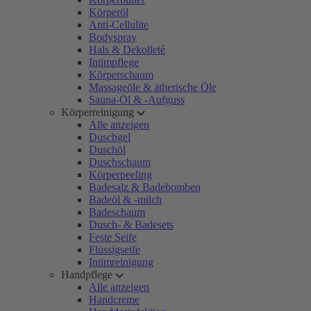
Körperöl
Anti-Cellulite
Bodyspray
Hals & Dekolleté
Intimpflege
Körperschaum
Massageöle & ätherische Öle
Sauna-Öl & -Aufguss
Körperreinigung
Alle anzeigen
Duschgel
Duschöl
Duschschaum
Körperpeeling
Badesalz & Badebomben
Badeöl & -milch
Badeschaum
Dusch- & Badesets
Feste Seife
Flüssigseife
Intimreinigung
Handpflege
Alle anzeigen
Handcreme