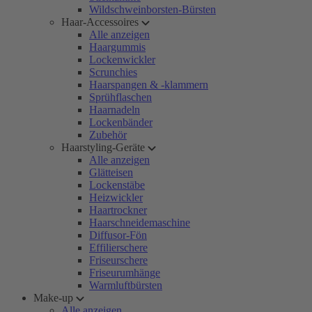
Wildschweinborsten-Bürsten
Haar-Accessoires
Alle anzeigen
Haargummis
Lockenwickler
Scrunchies
Haarspangen & -klammern
Sprühflaschen
Haarnadeln
Lockenbänder
Zubehör
Haarstyling-Geräte
Alle anzeigen
Glätteisen
Lockenstäbe
Heizwickler
Haartrockner
Haarschneidemaschine
Diffusor-Fön
Effilierschere
Friseurschere
Friseurumhänge
Warmluftbürsten
Make-up
Alle anzeigen