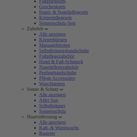
Fußpflegesets
Geschenksets
Hand- & Nagelpflegesets
Körperpflegesets
Sonnenschutz-Sets
Zubehör
Alle anzeigen
Körperbürsten
Massagebürsten
Selbstbräungshandschuhe
Fußpflegezubehör
Hand & Fuß-Schmuck
Nagelpflegezubehör
Peelinghandschuhe
Pflege Accessoires
Waschlappen
Sonne & Schutz
Alle anzeigen
After Sun
Selbstbräuner
Sonnenschutz
Haarentfernung
Alle anzeigen
Kalt- & Warmwachs
Rasierer