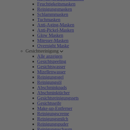
Feuchtigkeitsmasken
Reinigungsmasken
Schlammmasken
Tuchmasken
Anti-Aging-Masken
Anti-Pickel-Masken
Glow Masken
Mitesser-Masken
Overnight Maske
Gesichtsreinigung
Alle anzeigen
Gesichtspeeling
Gesichtswasser
Mizellenwasser
Reinigungsgel
Reinigungsöl
Abschminkpads
Abschminktücher
Gesichtsreinigungssets
Gesichtsseife
Make-up-Entferner
Reinigungscreme
Reinigungsmilch
Reinigungspuder
Reinigungsschaum