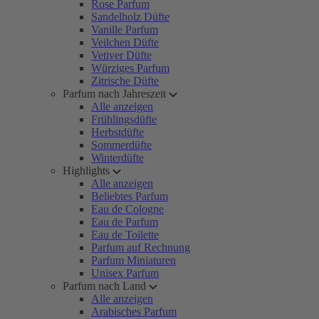
Rose Parfum
Sandelholz Düfte
Vanille Parfum
Veilchen Düfte
Vetiver Düfte
Würziges Parfum
Zitrische Düfte
Parfum nach Jahreszeit
Alle anzeigen
Frühlingsdüfte
Herbstdüfte
Sommerdüfte
Winterdüfte
Highlights
Alle anzeigen
Beliebtes Parfum
Eau de Cologne
Eau de Parfum
Eau de Toilette
Parfum auf Rechnung
Parfum Miniaturen
Unisex Parfum
Parfum nach Land
Alle anzeigen
Arabisches Parfum