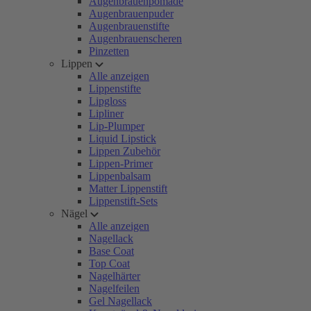
Augenbrauenpomade
Augenbrauenpuder
Augenbrauenstifte
Augenbrauenscheren
Pinzetten
Lippen
Alle anzeigen
Lippenstifte
Lipgloss
Lipliner
Lip-Plumper
Liquid Lipstick
Lippen Zubehör
Lippen-Primer
Lippenbalsam
Matter Lippenstift
Lippenstift-Sets
Nägel
Alle anzeigen
Nagellack
Base Coat
Top Coat
Nagelhärter
Nagelfeilen
Gel Nagellack