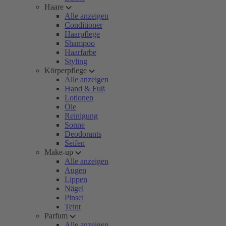
Haare
Alle anzeigen
Conditioner
Haarpflege
Shampoo
Haarfarbe
Styling
Körperpflege
Alle anzeigen
Hand & Fuß
Lotionen
Öle
Reinigung
Sonne
Deodorants
Seifen
Make-up
Alle anzeigen
Augen
Lippen
Nägel
Pinsel
Teint
Parfum
Alle anzeigen