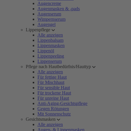
Augencreme
Augenmasken & -pads
Augenserum
Wimpernserum
Augengel
Lippenpflege
Alle anzeigen
Lippenbalsam
Lippenmasken
Lippenöl
Lippenpeeling
Lippenserum
Pflege nach Hautbedürfnis/Hauttyp
Alle anzeigen
Für fettige Haut
Für Mischhaut
Für sensible Haut
Für trockene Haut
Für unreine Haut
Anti-Aging-Gesichtspflege
Gegen Rötungen
Mit Sonnenschutz
Gesichtsmasken
Alle anzeigen
Augen- & Lippenmasken