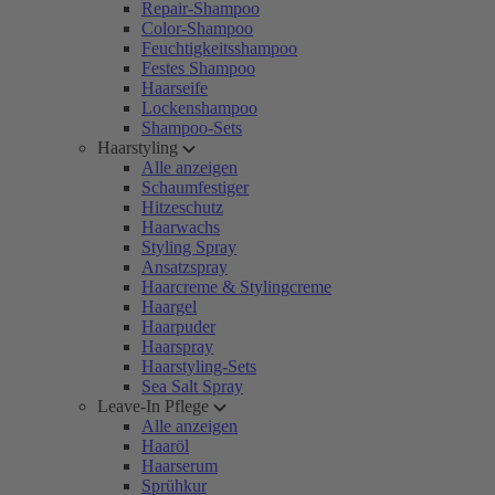
Repair-Shampoo
Color-Shampoo
Feuchtigkeitsshampoo
Festes Shampoo
Haarseife
Lockenshampoo
Shampoo-Sets
Haarstyling
Alle anzeigen
Schaumfestiger
Hitzeschutz
Haarwachs
Styling Spray
Ansatzspray
Haarcreme & Stylingcreme
Haargel
Haarpuder
Haarspray
Haarstyling-Sets
Sea Salt Spray
Leave-In Pflege
Alle anzeigen
Haaröl
Haarserum
Sprühkur