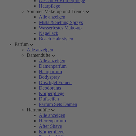
Gesicht & Körperpflege
Haarpflege
Sommer-Make-up und Trends
Alle anzeigen
Mists & Setting Sprays
Wasserfestes Make-up
Nagellack
Beach Hair stylen
Parfum
Alle anzeigen
Damendüfte
Alle anzeigen
Damenparfum
Haarparfum
Bodyspray
Duschgel Frauen
Deodorants
Körperpflege
Duftseifen
Parfum Sets Damen
Herrendüfte
Alle anzeigen
Herrenparfum
After Shave
Körperpflege