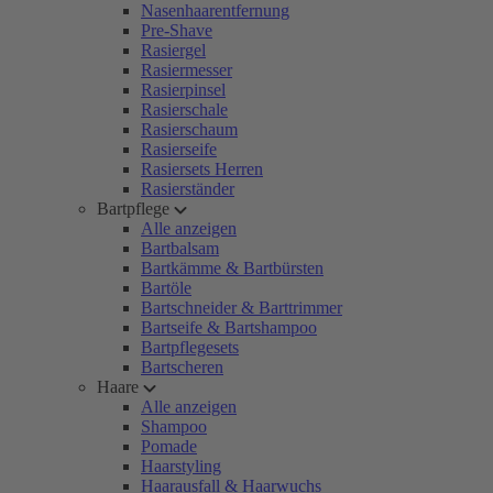
Nasenhaarentfernung
Pre-Shave
Rasiergel
Rasiermesser
Rasierpinsel
Rasierschale
Rasierschaum
Rasierseife
Rasiersets Herren
Rasierständer
Bartpflege
Alle anzeigen
Bartbalsam
Bartkämme & Bartbürsten
Bartöle
Bartschneider & Barttrimmer
Bartseife & Bartshampoo
Bartpflegesets
Bartscheren
Haare
Alle anzeigen
Shampoo
Pomade
Haarstyling
Haarausfall & Haarwuchs