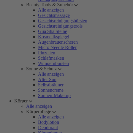
Beauty Tools & Zubehör
Alle anzeigen
Gesichtsmassage
Gesichtsreinigungsbürsten
Gesichtsreinigungstools
Gua Sha Steine
Kosmetikspiegel
Augenbrauenscheren
Micro Needle Roller
Pinzetten
Schlafmasken
Wimpernbürsten
Sonne & Schutz
Alle anzeigen
After Sun
Selbstbräuner
Sonnencreme
Sonnen-Make-up
Körper
Alle anzeigen
Körperpflege
Alle anzeigen
Bodylotion
Deodorant
Körperbutter