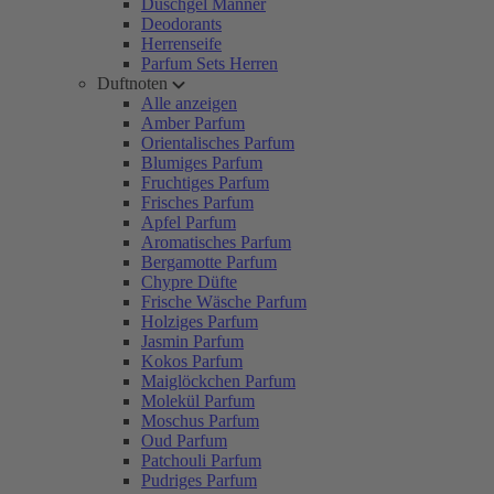
Duschgel Männer
Deodorants
Herrenseife
Parfum Sets Herren
Duftnoten
Alle anzeigen
Amber Parfum
Orientalisches Parfum
Blumiges Parfum
Fruchtiges Parfum
Frisches Parfum
Apfel Parfum
Aromatisches Parfum
Bergamotte Parfum
Chypre Düfte
Frische Wäsche Parfum
Holziges Parfum
Jasmin Parfum
Kokos Parfum
Maiglöckchen Parfum
Molekül Parfum
Moschus Parfum
Oud Parfum
Patchouli Parfum
Pudriges Parfum