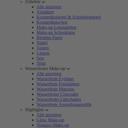
Zubehör
Alle anzeigen
Anspitzer
Kosmetikspiegel & Schminkspiegel
Kosmetiktaschen
Make-up Leerpaletten
Make-up Schwämme
Blotting Paper
Nägel
Augen
Lippen
Sets
Teint
Wasserfestes Make-up
Alle anzeigen
Wasserfeste Eyeliner
Wasserfeste Foundation
Wasserfeste Mascara
Wasserfester Concealer
Wasserfester Lidschatten
Wasserfeste Augenbrauenstifte
Highlights
Alle anzeigen
Glow Make-up
Veganes Make-up