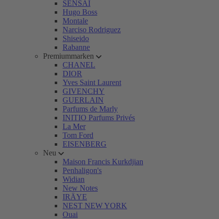
SENSAI
Hugo Boss
Montale
Narciso Rodriguez
Shiseido
Rabanne
Premiummarken
CHANEL
DIOR
Yves Saint Laurent
GIVENCHY
GUERLAIN
Parfums de Marly
INITIO Parfums Privés
La Mer
Tom Ford
EISENBERG
Neu
Maison Francis Kurkdjian
Penhaligon's
Widian
New Notes
IRÄYE
NEST NEW YORK
Ouai