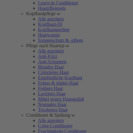
Leave-in Conditioner
Haarpflegesets
Kopfhautpflege
Alle anzeigen
Kopfhaut-Öl
Kopfhautpeeling
Haarwasser
Sonnenschutz & -pflege
Pflege nach Haartyp
Alle anzeigen
Anti-Frizz
Anti-Schuppen
Blondes Haar
Coloriertes Haar
Empfindliche Kopfhaut
Feines & glattes Haar
Fettiges Haar
Lockiges Haar
Mittel gegen Haarausfall
Normales Haar
Trockenes Haar
Conditioner & Spülung
Alle anzeigen
Color-Conditioner
Feuchtigkeits-Conditioner