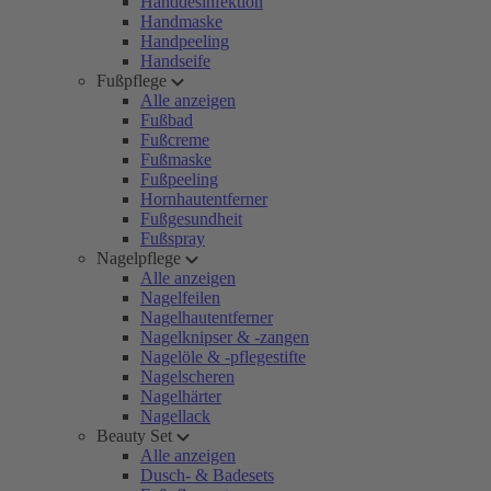
Handdesinfektion
Handmaske
Handpeeling
Handseife
Fußpflege
Alle anzeigen
Fußbad
Fußcreme
Fußmaske
Fußpeeling
Hornhautentferner
Fußgesundheit
Fußspray
Nagelpflege
Alle anzeigen
Nagelfeilen
Nagelhautentferner
Nagelknipser & -zangen
Nagelöle & -pflegestifte
Nagelscheren
Nagelhärter
Nagellack
Beauty Set
Alle anzeigen
Dusch- & Badesets