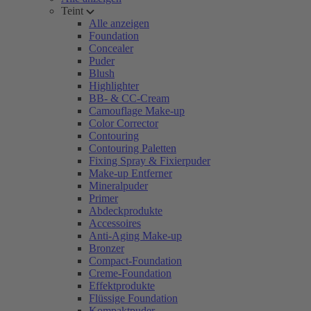
Teint
Alle anzeigen
Foundation
Concealer
Puder
Blush
Highlighter
BB- & CC-Cream
Camouflage Make-up
Color Corrector
Contouring
Contouring Paletten
Fixing Spray & Fixierpuder
Make-up Entferner
Mineralpuder
Primer
Abdeckprodukte
Accessoires
Anti-Aging Make-up
Bronzer
Compact-Foundation
Creme-Foundation
Effektprodukte
Flüssige Foundation
Kompaktpuder