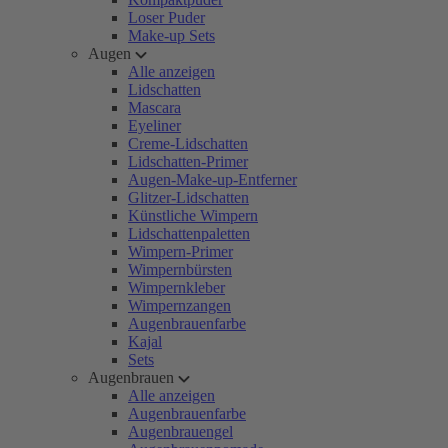
Loser Puder
Make-up Sets
Augen
Alle anzeigen
Lidschatten
Mascara
Eyeliner
Creme-Lidschatten
Lidschatten-Primer
Augen-Make-up-Entferner
Glitzer-Lidschatten
Künstliche Wimpern
Lidschattenpaletten
Wimpern-Primer
Wimpernbürsten
Wimpernkleber
Wimpernzangen
Augenbrauenfarbe
Kajal
Sets
Augenbrauen
Alle anzeigen
Augenbrauenfarbe
Augenbrauengel