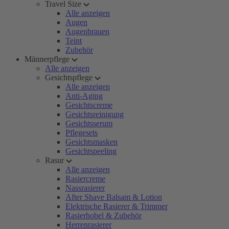
Travel Size
Alle anzeigen
Augen
Augenbrauen
Teint
Zubehör
Männerpflege
Alle anzeigen
Gesichtspflege
Alle anzeigen
Anti-Aging
Gesichtscreme
Gesichtsreinigung
Gesichtsserum
Pflegesets
Gesichtsmasken
Gesichtspeeling
Rasur
Alle anzeigen
Rasiercreme
Nassrasierer
After Shave Balsam & Lotion
Elektrische Rasierer & Trimmer
Rasierhobel & Zubehör
Herrenrasierer