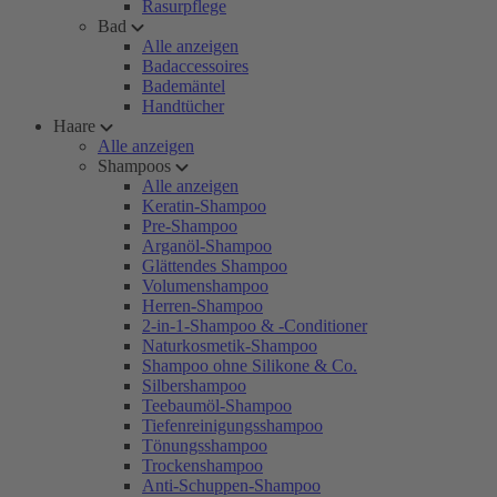
Rasurpflege
Bad
Alle anzeigen
Badaccessoires
Bademäntel
Handtücher
Haare
Alle anzeigen
Shampoos
Alle anzeigen
Keratin-Shampoo
Pre-Shampoo
Arganöl-Shampoo
Glättendes Shampoo
Volumenshampoo
Herren-Shampoo
2-in-1-Shampoo & -Conditioner
Naturkosmetik-Shampoo
Shampoo ohne Silikone & Co.
Silbershampoo
Teebaumöl-Shampoo
Tiefenreinigungsshampoo
Tönungsshampoo
Trockenshampoo
Anti-Schuppen-Shampoo