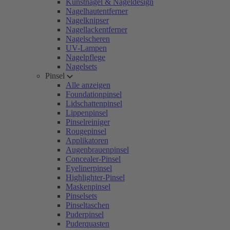
Kunstnägel & Nageldesign
Nagelhautentferner
Nagelknipser
Nagellackentferner
Nagelscheren
UV-Lampen
Nagelpflege
Nagelsets
Pinsel
Alle anzeigen
Foundationpinsel
Lidschattenpinsel
Lippenpinsel
Pinselreiniger
Rougepinsel
Applikatoren
Augenbrauenpinsel
Concealer-Pinsel
Eyelinerpinsel
Highlighter-Pinsel
Maskenpinsel
Pinselsets
Pinseltaschen
Puderpinsel
Puderquasten