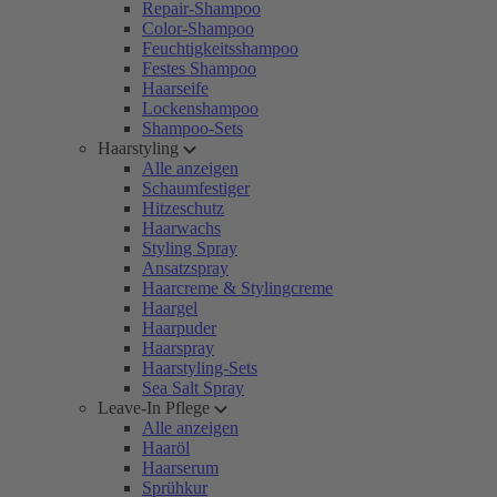
Repair-Shampoo
Color-Shampoo
Feuchtigkeitsshampoo
Festes Shampoo
Haarseife
Lockenshampoo
Shampoo-Sets
Haarstyling
Alle anzeigen
Schaumfestiger
Hitzeschutz
Haarwachs
Styling Spray
Ansatzspray
Haarcreme & Stylingcreme
Haargel
Haarpuder
Haarspray
Haarstyling-Sets
Sea Salt Spray
Leave-In Pflege
Alle anzeigen
Haaröl
Haarserum
Sprühkur