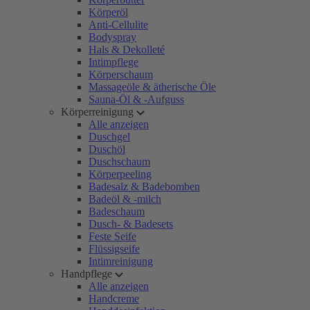
Körperöl
Anti-Cellulite
Bodyspray
Hals & Dekolleté
Intimpflege
Körperschaum
Massageöle & ätherische Öle
Sauna-Öl & -Aufguss
Körperreinigung
Alle anzeigen
Duschgel
Duschöl
Duschschaum
Körperpeeling
Badesalz & Badebomben
Badeöl & -milch
Badeschaum
Dusch- & Badesets
Feste Seife
Flüssigseife
Intimreinigung
Handpflege
Alle anzeigen
Handcreme