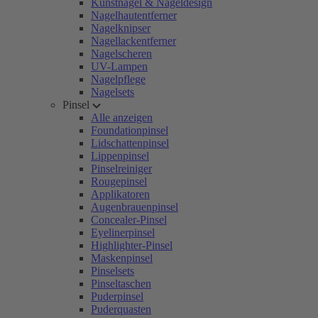
Kunstnägel & Nageldesign
Nagelhautentferner
Nagelknipser
Nagellackentferner
Nagelscheren
UV-Lampen
Nagelpflege
Nagelsets
Pinsel
Alle anzeigen
Foundationpinsel
Lidschattenpinsel
Lippenpinsel
Pinselreiniger
Rougepinsel
Applikatoren
Augenbrauenpinsel
Concealer-Pinsel
Eyelinerpinsel
Highlighter-Pinsel
Maskenpinsel
Pinselsets
Pinseltaschen
Puderpinsel
Puderquasten