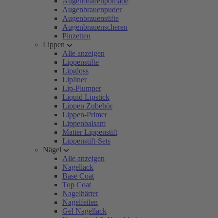
Augenbrauenpomade
Augenbrauenpuder
Augenbrauenstifte
Augenbrauenscheren
Pinzetten
Lippen
Alle anzeigen
Lippenstifte
Lipgloss
Lipliner
Lip-Plumper
Liquid Lipstick
Lippen Zubehör
Lippen-Primer
Lippenbalsam
Matter Lippenstift
Lippenstift-Sets
Nägel
Alle anzeigen
Nagellack
Base Coat
Top Coat
Nagelhärter
Nagelfeilen
Gel Nagellack