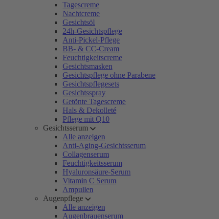
Tagescreme
Nachtcreme
Gesichtsöl
24h-Gesichtspflege
Anti-Pickel-Pflege
BB- & CC-Cream
Feuchtigkeitscreme
Gesichtsmasken
Gesichtspflege ohne Parabene
Gesichtspflegesets
Gesichtsspray
Getönte Tagescreme
Hals & Dekolleté
Pflege mit Q10
Gesichtsserum
Alle anzeigen
Anti-Aging-Gesichtsserum
Collagenserum
Feuchtigkeitsserum
Hyaluronsäure-Serum
Vitamin C Serum
Ampullen
Augenpflege
Alle anzeigen
Augenbrauenserum