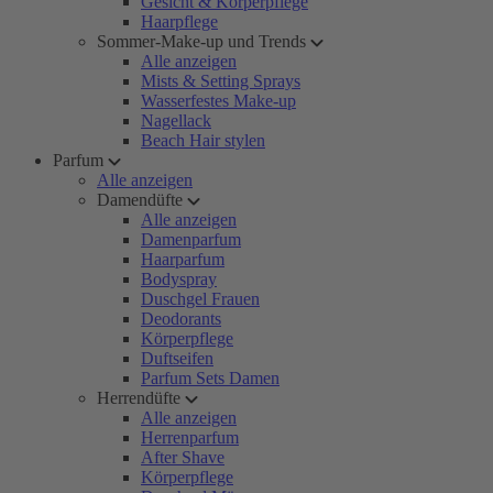
Gesicht & Körperpflege
Haarpflege
Sommer-Make-up und Trends
Alle anzeigen
Mists & Setting Sprays
Wasserfestes Make-up
Nagellack
Beach Hair stylen
Parfum
Alle anzeigen
Damendüfte
Alle anzeigen
Damenparfum
Haarparfum
Bodyspray
Duschgel Frauen
Deodorants
Körperpflege
Duftseifen
Parfum Sets Damen
Herrendüfte
Alle anzeigen
Herrenparfum
After Shave
Körperpflege