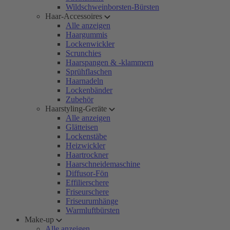
Wildschweinborsten-Bürsten
Haar-Accessoires
Alle anzeigen
Haargummis
Lockenwickler
Scrunchies
Haarspangen & -klammern
Sprühflaschen
Haarnadeln
Lockenbänder
Zubehör
Haarstyling-Geräte
Alle anzeigen
Glätteisen
Lockenstäbe
Heizwickler
Haartrockner
Haarschneidemaschine
Diffusor-Fön
Effilierschere
Friseurschere
Friseurumhänge
Warmluftbürsten
Make-up
Alle anzeigen