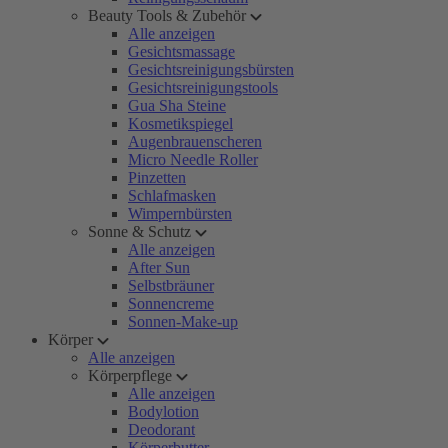
Beauty Tools & Zubehör
Alle anzeigen
Gesichtsmassage
Gesichtsreinigungsbürsten
Gesichtsreinigungstools
Gua Sha Steine
Kosmetikspiegel
Augenbrauenscheren
Micro Needle Roller
Pinzetten
Schlafmasken
Wimpernbürsten
Sonne & Schutz
Alle anzeigen
After Sun
Selbstbräuner
Sonnencreme
Sonnen-Make-up
Körper
Alle anzeigen
Körperpflege
Alle anzeigen
Bodylotion
Deodorant
Körperbutter