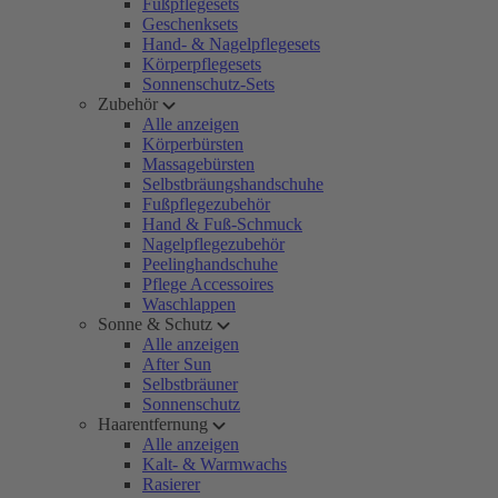
Fußpflegesets
Geschenksets
Hand- & Nagelpflegesets
Körperpflegesets
Sonnenschutz-Sets
Zubehör
Alle anzeigen
Körperbürsten
Massagebürsten
Selbstbräungshandschuhe
Fußpflegezubehör
Hand & Fuß-Schmuck
Nagelpflegezubehör
Peelinghandschuhe
Pflege Accessoires
Waschlappen
Sonne & Schutz
Alle anzeigen
After Sun
Selbstbräuner
Sonnenschutz
Haarentfernung
Alle anzeigen
Kalt- & Warmwachs
Rasierer