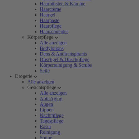
Haarbürsten & Kämme
Haarcreme
Haargel
Haarpaste
Haarpflege
Haarschneider
Körperpflege
Alle anzeigen
Bodylotions
Deos & Antitranspirants
Duschgel & Duschpflege
Körperreinigung & Scrubs
Seife
Drogerie
Alle anzeigen
Gesichtspflege
Alle anzeigen
Anti-Aging
Augen
Lippen
Nachtpflege
Tagespflege
Rasur
Reinigung
Sonne