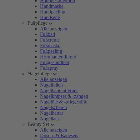
Handdesinfektion
Handmaske
Handpeeling
Handseife
Fußpflege
Alle anzeigen
Fußbad
Fußcreme
Fußmaske
Fußpeeling
Hornhautentferner
Fußgesundheit
Fußspray
Nagelpflege
Alle anzeigen
Nagelfeilen
Nagelhautentferner
Nagelknipser & -zangen
Nagelöle & -pflegestifte
Nagelscheren
Nagelhärter
Nagellack
Beauty Set
Alle anzeigen
Dusch- & Badesets