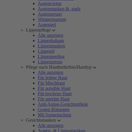
Augencreme
Augenmasken & -pads
Augenserum
Wimpernserum
Augengel
Lippenpflege
Alle anzeigen
Lippenbalsam
Lippenmasken
Lippenöl
Lippenpeeling
Lippenserum
Pflege nach Hautbedürfnis/Hauttyp
Alle anzeigen
Für fettige Haut
Für Mischhaut
Für sensible Haut
Für trockene Haut
Für unreine Haut
Anti-Aging-Gesichtspflege
Gegen Rötungen
Mit Sonnenschutz
Gesichtsmasken
Alle anzeigen
Augen- & Lippenmasken