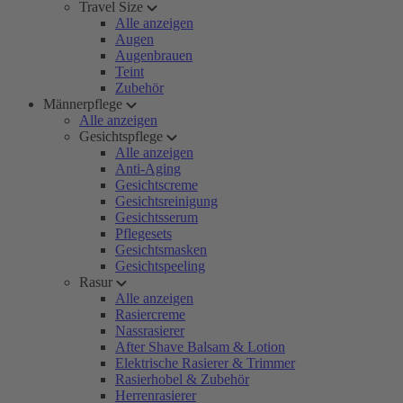
Travel Size
Alle anzeigen
Augen
Augenbrauen
Teint
Zubehör
Männerpflege
Alle anzeigen
Gesichtspflege
Alle anzeigen
Anti-Aging
Gesichtscreme
Gesichtsreinigung
Gesichtsserum
Pflegesets
Gesichtsmasken
Gesichtspeeling
Rasur
Alle anzeigen
Rasiercreme
Nassrasierer
After Shave Balsam & Lotion
Elektrische Rasierer & Trimmer
Rasierhobel & Zubehör
Herrenrasierer