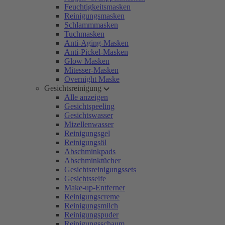
Feuchtigkeitsmasken
Reinigungsmasken
Schlammmasken
Tuchmasken
Anti-Aging-Masken
Anti-Pickel-Masken
Glow Masken
Mitesser-Masken
Overnight Maske
Gesichtsreinigung
Alle anzeigen
Gesichtspeeling
Gesichtswasser
Mizellenwasser
Reinigungsgel
Reinigungsöl
Abschminkpads
Abschminktücher
Gesichtsreinigungssets
Gesichtsseife
Make-up-Entferner
Reinigungscreme
Reinigungsmilch
Reinigungspuder
Reinigungsschaum