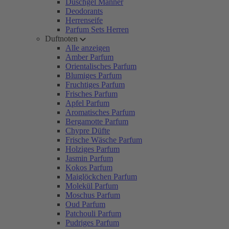
Duschgel Männer
Deodorants
Herrenseife
Parfum Sets Herren
Duftnoten
Alle anzeigen
Amber Parfum
Orientalisches Parfum
Blumiges Parfum
Fruchtiges Parfum
Frisches Parfum
Apfel Parfum
Aromatisches Parfum
Bergamotte Parfum
Chypre Düfte
Frische Wäsche Parfum
Holziges Parfum
Jasmin Parfum
Kokos Parfum
Maiglöckchen Parfum
Molekül Parfum
Moschus Parfum
Oud Parfum
Patchouli Parfum
Pudriges Parfum