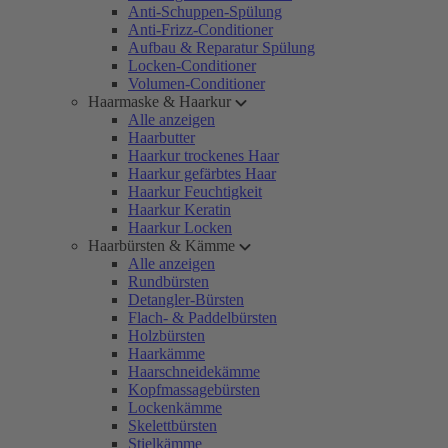
Anti-Schuppen-Spülung
Anti-Frizz-Conditioner
Aufbau & Reparatur Spülung
Locken-Conditioner
Volumen-Conditioner
Haarmaske & Haarkur
Alle anzeigen
Haarbutter
Haarkur trockenes Haar
Haarkur gefärbtes Haar
Haarkur Feuchtigkeit
Haarkur Keratin
Haarkur Locken
Haarbürsten & Kämme
Alle anzeigen
Rundbürsten
Detangler-Bürsten
Flach- & Paddelbürsten
Holzbürsten
Haarkämme
Haarschneidekämme
Kopfmassagebürsten
Lockenkämme
Skelettbürsten
Stielkämme