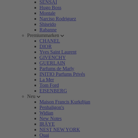
SENSAI
Hugo Boss
Montale
Narciso Rodriguez
Shiseido
Rabanne
Premiummarken
CHANEL
DIOR
Yves Saint Laurent
GIVENCHY
GUERLAIN
Parfums de Marly
INITIO Parfums Privés
La Mer
Tom Ford
EISENBERG
Neu
Maison Francis Kurkdjian
Penhaligon's
Widian
New Notes
IRÄYE
NEST NEW YORK
Ouai