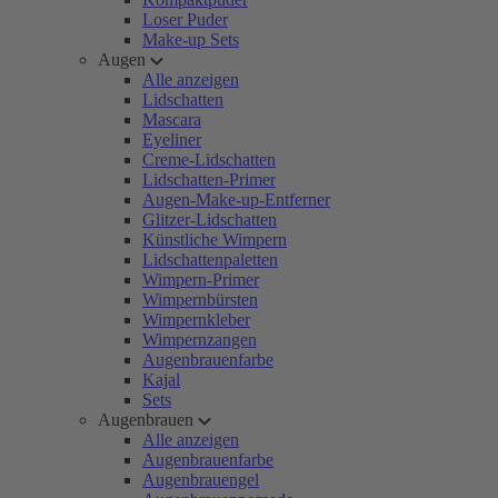
Loser Puder
Make-up Sets
Augen
Alle anzeigen
Lidschatten
Mascara
Eyeliner
Creme-Lidschatten
Lidschatten-Primer
Augen-Make-up-Entferner
Glitzer-Lidschatten
Künstliche Wimpern
Lidschattenpaletten
Wimpern-Primer
Wimpernbürsten
Wimpernkleber
Wimpernzangen
Augenbrauenfarbe
Kajal
Sets
Augenbrauen
Alle anzeigen
Augenbrauenfarbe
Augenbrauengel