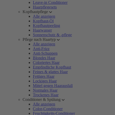
Leave-in Conditioner
Haarpflegesets
Kopfhautpflege
Alle anzeigen
Kopfhaut-Öl
Kopfhautpeeling
Haarwasser
Sonnenschutz & -pflege
Pflege nach Haartyp
Alle anzeigen
Anti-Frizz
Anti-Schuppen
Blondes Haar
Coloriertes Haar
Empfindliche Kopfhaut
Feines & glattes Haar
Fettiges Haar
Lockiges Haar
Mittel gegen Haarausfall
Normales Haar
Trockenes Haar
Conditioner & Spülung
Alle anzeigen
Color-Conditioner
Feuchtigkeits-Conditioner