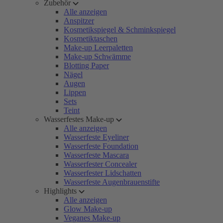
Zubehör
Alle anzeigen
Anspitzer
Kosmetikspiegel & Schminkspiegel
Kosmetiktaschen
Make-up Leerpaletten
Make-up Schwämme
Blotting Paper
Nägel
Augen
Lippen
Sets
Teint
Wasserfestes Make-up
Alle anzeigen
Wasserfeste Eyeliner
Wasserfeste Foundation
Wasserfeste Mascara
Wasserfester Concealer
Wasserfester Lidschatten
Wasserfeste Augenbrauenstifte
Highlights
Alle anzeigen
Glow Make-up
Veganes Make-up