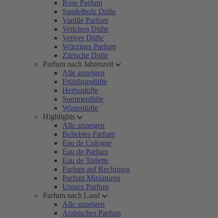
Rose Parfum
Sandelholz Düfte
Vanille Parfum
Veilchen Düfte
Vetiver Düfte
Würziges Parfum
Zitrische Düfte
Parfum nach Jahreszeit
Alle anzeigen
Frühlingsdüfte
Herbstdüfte
Sommerdüfte
Winterdüfte
Highlights
Alle anzeigen
Beliebtes Parfum
Eau de Cologne
Eau de Parfum
Eau de Toilette
Parfum auf Rechnung
Parfum Miniaturen
Unisex Parfum
Parfum nach Land
Alle anzeigen
Arabisches Parfum