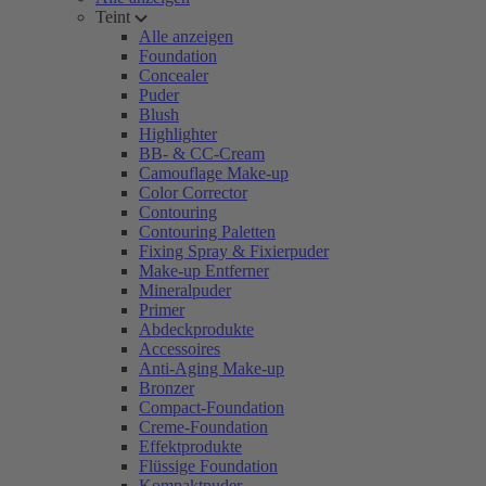
Teint
Alle anzeigen
Foundation
Concealer
Puder
Blush
Highlighter
BB- & CC-Cream
Camouflage Make-up
Color Corrector
Contouring
Contouring Paletten
Fixing Spray & Fixierpuder
Make-up Entferner
Mineralpuder
Primer
Abdeckprodukte
Accessoires
Anti-Aging Make-up
Bronzer
Compact-Foundation
Creme-Foundation
Effektprodukte
Flüssige Foundation
Kompaktpuder