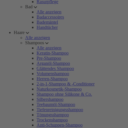
Rasurpflege
Bad
Alle anzeigen
Badaccessoires
Bademäntel
Handtücher
Haare
Alle anzeigen
Shampoos
Alle anzeigen
Keratin-Shampoo
Pre-Shampoo
Arganöl-Shampoo
Glättendes Shampoo
Volumenshampoo
Herren-Shampoo
2-in-1-Shampoo & -Conditioner
Naturkosmetik-Shampoo
Shampoo ohne Silikone & Co.
Silbershampoo
Teebaumöl-Shampoo
Tiefenreinigungsshampoo
Tönungsshampoo
Trockenshampoo
Anti-Schuppen-Shampoo