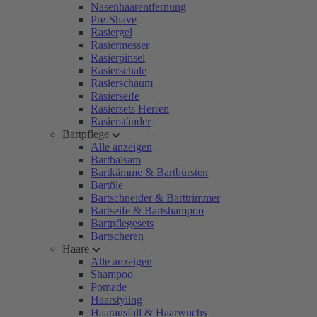
Nasenhaarentfernung
Pre-Shave
Rasiergel
Rasiermesser
Rasierpinsel
Rasierschale
Rasierschaum
Rasierseife
Rasiersets Herren
Rasierständer
Bartpflege
Alle anzeigen
Bartbalsam
Bartkämme & Bartbürsten
Bartöle
Bartschneider & Barttrimmer
Bartseife & Bartshampoo
Bartpflegesets
Bartscheren
Haare
Alle anzeigen
Shampoo
Pomade
Haarstyling
Haarausfall & Haarwuchs