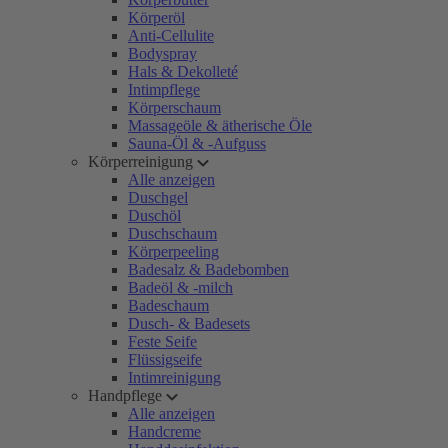
Körperöl
Anti-Cellulite
Bodyspray
Hals & Dekolleté
Intimpflege
Körperschaum
Massageöle & ätherische Öle
Sauna-Öl & -Aufguss
Körperreinigung
Alle anzeigen
Duschgel
Duschöl
Duschschaum
Körperpeeling
Badesalz & Badebomben
Badeöl & -milch
Badeschaum
Dusch- & Badesets
Feste Seife
Flüssigseife
Intimreinigung
Handpflege
Alle anzeigen
Handcreme