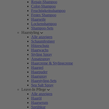
Repair-Shampoo
Color-Shampoo
Feuchtigkeitsshampoo
Festes Shampoo
Haarseife
Lockenshampoo
Shampoo-Sets
Haarstyling
Alle anzeigen
Schaumfestiger
Hitzeschutz
Haarwachs
Styling Spray
Ansatzspray
Haarcreme & Stylingcreme
Haargel
Haarpuder
Haarspray
Haarstyling-Sets
Sea Salt Spray
Leave-In Pflege
Alle anzeigen
Haaröl
Haarserum
Sprühkur