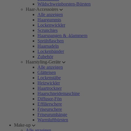
Wildschweinborsten-Bürsten
Haar-Accessoires
Alle anzeigen
Haargummis
Lockenwickler
Scrunchies
Haarspangen & -klammern
Sprühflaschen
Haarnadeln
Lockenbänder
Zubehör
Haarstyling-Geräte
Alle anzeigen
Glätteisen
Lockenstäbe
Heizwickler
Haartrockner
Haarschneidemaschine
Diffusor-Fön
Effilierschere
Friseurschere
Friseurumhänge
Warmluftbürsten
Make-up
Alle anzeigen