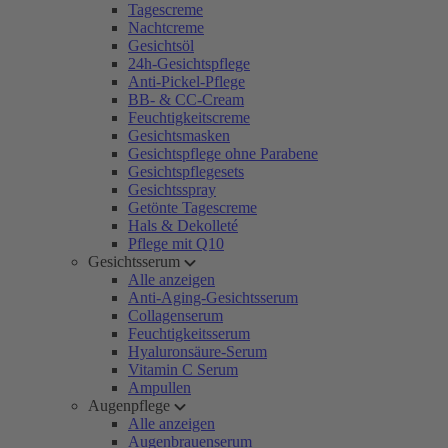
Tagescreme
Nachtcreme
Gesichtsöl
24h-Gesichtspflege
Anti-Pickel-Pflege
BB- & CC-Cream
Feuchtigkeitscreme
Gesichtsmasken
Gesichtspflege ohne Parabene
Gesichtspflegesets
Gesichtsspray
Getönte Tagescreme
Hals & Dekolleté
Pflege mit Q10
Gesichtsserum
Alle anzeigen
Anti-Aging-Gesichtsserum
Collagenserum
Feuchtigkeitsserum
Hyaluronsäure-Serum
Vitamin C Serum
Ampullen
Augenpflege
Alle anzeigen
Augenbrauenserum