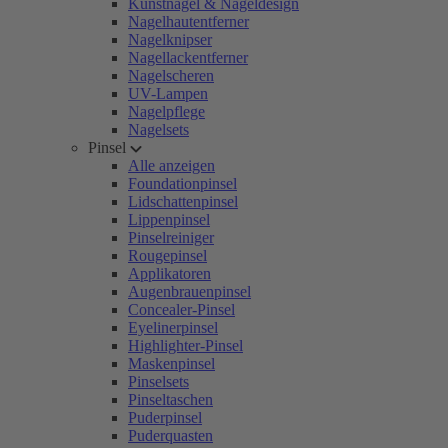
Kunstnägel & Nageldesign
Nagelhautentferner
Nagelknipser
Nagellackentferner
Nagelscheren
UV-Lampen
Nagelpflege
Nagelsets
Pinsel
Alle anzeigen
Foundationpinsel
Lidschattenpinsel
Lippenpinsel
Pinselreiniger
Rougepinsel
Applikatoren
Augenbrauenpinsel
Concealer-Pinsel
Eyelinerpinsel
Highlighter-Pinsel
Maskenpinsel
Pinselsets
Pinseltaschen
Puderpinsel
Puderquasten