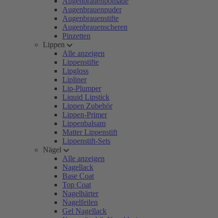
Augenbrauenpomade
Augenbrauenpuder
Augenbrauenstifte
Augenbrauenscheren
Pinzetten
Lippen
Alle anzeigen
Lippenstifte
Lipgloss
Lipliner
Lip-Plumper
Liquid Lipstick
Lippen Zubehör
Lippen-Primer
Lippenbalsam
Matter Lippenstift
Lippenstift-Sets
Nägel
Alle anzeigen
Nagellack
Base Coat
Top Coat
Nagelhärter
Nagelfeilen
Gel Nagellack