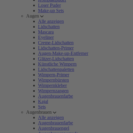
Loser Puder
Make-up Sets
Augen
Alle anzeigen
Lidschatten
Mascara
Eyeliner
Creme-Lidschatten
Lidschatten-Primer
Augen-Make-up-Entferner
Glitzer-Lidschatten
Künstliche Wimpern
Lidschattenpaletten
Wimpern-Primer
Wimpernbürsten
Wimpernkleber
Wimpernzangen
Augenbrauenfarbe
Kajal
Sets
Augenbrauen
Alle anzeigen
Augenbrauenfarbe
Augenbrauengel