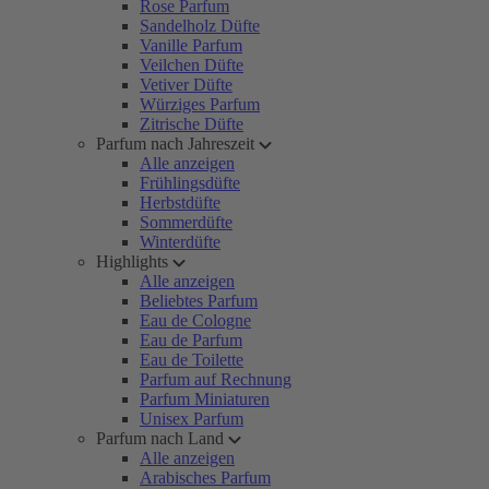
Rose Parfum
Sandelholz Düfte
Vanille Parfum
Veilchen Düfte
Vetiver Düfte
Würziges Parfum
Zitrische Düfte
Parfum nach Jahreszeit
Alle anzeigen
Frühlingsdüfte
Herbstdüfte
Sommerdüfte
Winterdüfte
Highlights
Alle anzeigen
Beliebtes Parfum
Eau de Cologne
Eau de Parfum
Eau de Toilette
Parfum auf Rechnung
Parfum Miniaturen
Unisex Parfum
Parfum nach Land
Alle anzeigen
Arabisches Parfum