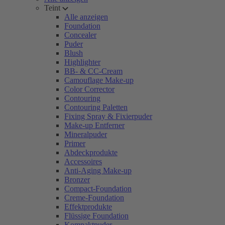
Teint
Alle anzeigen
Foundation
Concealer
Puder
Blush
Highlighter
BB- & CC-Cream
Camouflage Make-up
Color Corrector
Contouring
Contouring Paletten
Fixing Spray & Fixierpuder
Make-up Entferner
Mineralpuder
Primer
Abdeckprodukte
Accessoires
Anti-Aging Make-up
Bronzer
Compact-Foundation
Creme-Foundation
Effektprodukte
Flüssige Foundation
Kompaktpuder