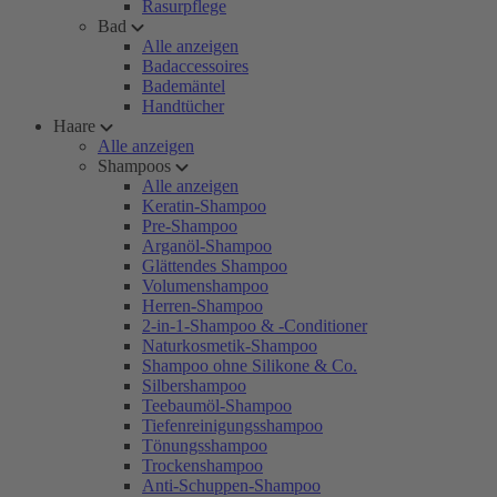
Rasurpflege
Bad
Alle anzeigen
Badaccessoires
Bademäntel
Handtücher
Haare
Alle anzeigen
Shampoos
Alle anzeigen
Keratin-Shampoo
Pre-Shampoo
Arganöl-Shampoo
Glättendes Shampoo
Volumenshampoo
Herren-Shampoo
2-in-1-Shampoo & -Conditioner
Naturkosmetik-Shampoo
Shampoo ohne Silikone & Co.
Silbershampoo
Teebaumöl-Shampoo
Tiefenreinigungsshampoo
Tönungsshampoo
Trockenshampoo
Anti-Schuppen-Shampoo