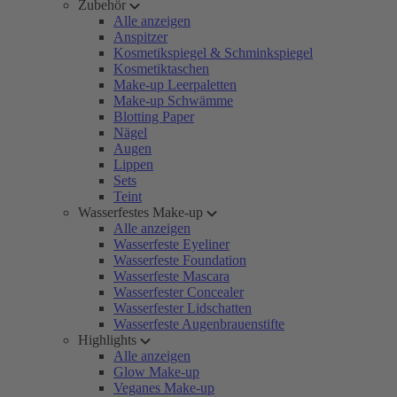
Zubehör
Alle anzeigen
Anspitzer
Kosmetikspiegel & Schminkspiegel
Kosmetiktaschen
Make-up Leerpaletten
Make-up Schwämme
Blotting Paper
Nägel
Augen
Lippen
Sets
Teint
Wasserfestes Make-up
Alle anzeigen
Wasserfeste Eyeliner
Wasserfeste Foundation
Wasserfeste Mascara
Wasserfester Concealer
Wasserfester Lidschatten
Wasserfeste Augenbrauenstifte
Highlights
Alle anzeigen
Glow Make-up
Veganes Make-up