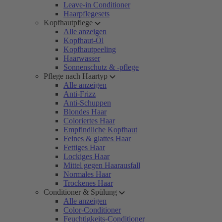
Leave-in Conditioner
Haarpflegesets
Kopfhautpflege
Alle anzeigen
Kopfhaut-Öl
Kopfhautpeeling
Haarwasser
Sonnenschutz & -pflege
Pflege nach Haartyp
Alle anzeigen
Anti-Frizz
Anti-Schuppen
Blondes Haar
Coloriertes Haar
Empfindliche Kopfhaut
Feines & glattes Haar
Fettiges Haar
Lockiges Haar
Mittel gegen Haarausfall
Normales Haar
Trockenes Haar
Conditioner & Spülung
Alle anzeigen
Color-Conditioner
Feuchtigkeits-Conditioner