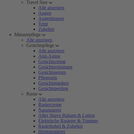
Travel Size
Alle anzeigen
Augen
Augenbrauen
Teint
Zubehör
Männerpflege
Alle anzeigen
Gesichtspflege
Alle anzeigen
Anti-Aging
Gesichtscreme
Gesichtsreinigung
Gesichtsserum
Pflegesets
Gesichtsmasken
Gesichtspeeling
Rasur
Alle anzeigen
Rasiercreme
Nassrasierer
After Shave Balsam & Lotion
Elektrische Rasierer & Trimmer
Rasierhobel & Zubehör
Herrenrasierer