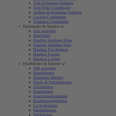
Anti-Schuppen-Spülung
Anti-Frizz-Conditioner
Aufbau & Reparatur Spülung
Locken-Conditioner
Volumen-Conditioner
Haarmaske & Haarkur
Alle anzeigen
Haarbutter
Haarkur trockenes Haar
Haarkur gefärbtes Haar
Haarkur Feuchtigkeit
Haarkur Keratin
Haarkur Locken
Haarbürsten & Kämme
Alle anzeigen
Rundbürsten
Detangler-Bürsten
Flach- & Paddelbürsten
Holzbürsten
Haarkämme
Haarschneidekämme
Kopfmassagebürsten
Lockenkämme
Skelettbürsten
Stielkämme