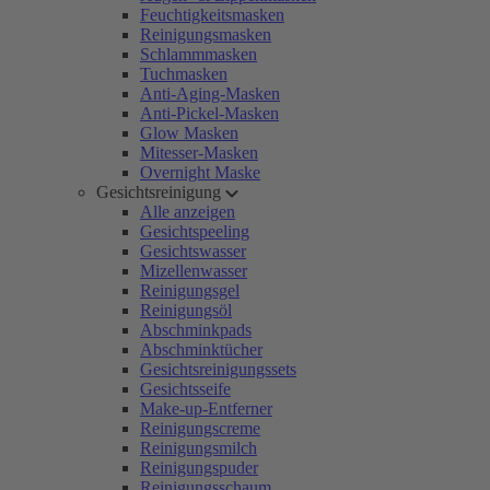
Feuchtigkeitsmasken
Reinigungsmasken
Schlammmasken
Tuchmasken
Anti-Aging-Masken
Anti-Pickel-Masken
Glow Masken
Mitesser-Masken
Overnight Maske
Gesichtsreinigung
Alle anzeigen
Gesichtspeeling
Gesichtswasser
Mizellenwasser
Reinigungsgel
Reinigungsöl
Abschminkpads
Abschminktücher
Gesichtsreinigungssets
Gesichtsseife
Make-up-Entferner
Reinigungscreme
Reinigungsmilch
Reinigungspuder
Reinigungsschaum