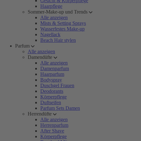
Gesicht & Körperpflege
Haarpflege
Sommer-Make-up und Trends
Alle anzeigen
Mists & Setting Sprays
Wasserfestes Make-up
Nagellack
Beach Hair stylen
Parfum
Alle anzeigen
Damendüfte
Alle anzeigen
Damenparfum
Haarparfum
Bodyspray
Duschgel Frauen
Deodorants
Körperpflege
Duftseifen
Parfum Sets Damen
Herrendüfte
Alle anzeigen
Herrenparfum
After Shave
Körperpflege