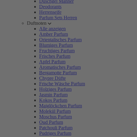
Duschgel Männer
Deodorants
Herrenseife
Parfum Sets Herren
Duftnoten
Alle anzeigen
Amber Parfum
Orientalisches Parfum
Blumiges Parfum
Fruchtiges Parfum
Frisches Parfum
Apfel Parfum
Aromatisches Parfum
Bergamotte Parfum
Chypre Düfte
Frische Wäsche Parfum
Holziges Parfum
Jasmin Parfum
Kokos Parfum
Maiglöckchen Parfum
Molekül Parfum
Moschus Parfum
Oud Parfum
Patchouli Parfum
Pudriges Parfum