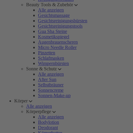
Beauty Tools & Zubehör
Alle anzeigen
Gesichtsmassage
Gesichtsreinigungsbürsten
Gesichtsreinigungstools
Gua Sha Steine
Kosmetikspiegel
Augenbrauenscheren
Micro Needle Roller
Pinzetten
Schlafmasken
Wimpernbürsten
Sonne & Schutz
Alle anzeigen
After Sun
Selbstbräuner
Sonnencreme
Sonnen-Make-up
Körper
Alle anzeigen
Körperpflege
Alle anzeigen
Bodylotion
Deodorant
Körperbutter