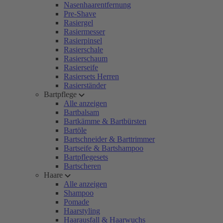
Nasenhaarentfernung
Pre-Shave
Rasiergel
Rasiermesser
Rasierpinsel
Rasierschale
Rasierschaum
Rasierseife
Rasiersets Herren
Rasierständer
Bartpflege
Alle anzeigen
Bartbalsam
Bartkämme & Bartbürsten
Bartöle
Bartschneider & Barttrimmer
Bartseife & Bartshampoo
Bartpflegesets
Bartscheren
Haare
Alle anzeigen
Shampoo
Pomade
Haarstyling
Haarausfall & Haarwuchs