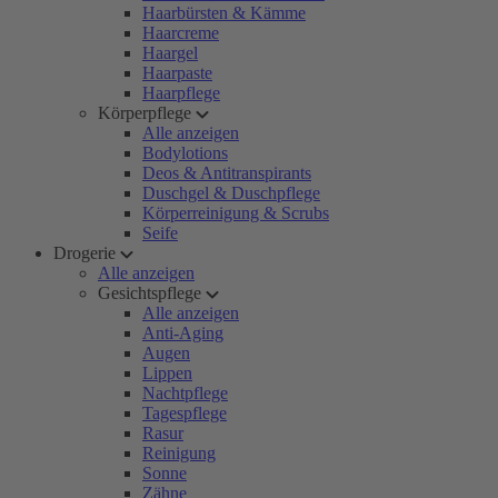
Haarbürsten & Kämme
Haarcreme
Haargel
Haarpaste
Haarpflege
Körperpflege
Alle anzeigen
Bodylotions
Deos & Antitranspirants
Duschgel & Duschpflege
Körperreinigung & Scrubs
Seife
Drogerie
Alle anzeigen
Gesichtspflege
Alle anzeigen
Anti-Aging
Augen
Lippen
Nachtpflege
Tagespflege
Rasur
Reinigung
Sonne
Zähne