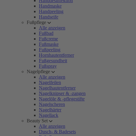
Handdesinfektion
Handmaske
Handpeeling
Handseife
Fußpflege
Alle anzeigen
Fußbad
Fußcreme
Fußmaske
Fußpeeling
Hornhautentferner
Fußgesundheit
Fußspray
Nagelpflege
Alle anzeigen
Nagelfeilen
Nagelhautentferner
Nagelknipser & -zangen
Nagelöle & -pflegestifte
Nagelscheren
Nagelhärter
Nagellack
Beauty Set
Alle anzeigen
Dusch- & Badesets