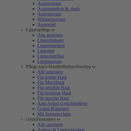
Augencreme
Augenmasken & -pads
Augenserum
Wimpernserum
Augengel
Lippenpflege
Alle anzeigen
Lippenbalsam
Lippenmasken
Lippenöl
Lippenpeeling
Lippenserum
Pflege nach Hautbedürfnis/Hauttyp
Alle anzeigen
Für fettige Haut
Für Mischhaut
Für sensible Haut
Für trockene Haut
Für unreine Haut
Anti-Aging-Gesichtspflege
Gegen Rötungen
Mit Sonnenschutz
Gesichtsmasken
Alle anzeigen
Augen- & Lippenmasken