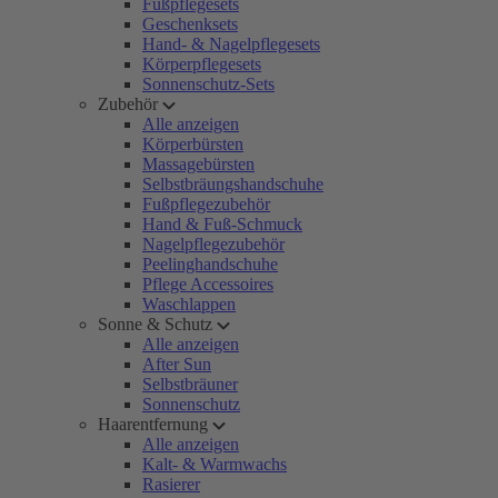
Fußpflegesets
Geschenksets
Hand- & Nagelpflegesets
Körperpflegesets
Sonnenschutz-Sets
Zubehör
Alle anzeigen
Körperbürsten
Massagebürsten
Selbstbräungshandschuhe
Fußpflegezubehör
Hand & Fuß-Schmuck
Nagelpflegezubehör
Peelinghandschuhe
Pflege Accessoires
Waschlappen
Sonne & Schutz
Alle anzeigen
After Sun
Selbstbräuner
Sonnenschutz
Haarentfernung
Alle anzeigen
Kalt- & Warmwachs
Rasierer