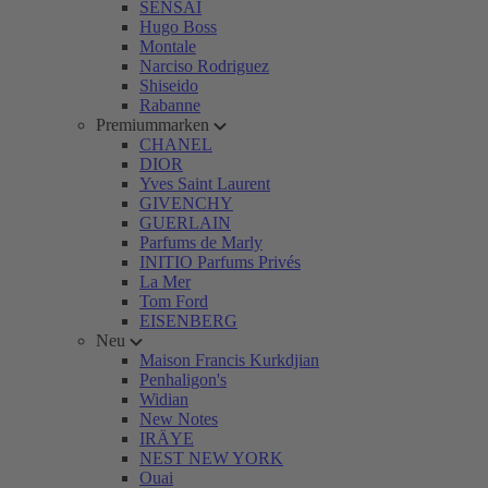
SENSAI
Hugo Boss
Montale
Narciso Rodriguez
Shiseido
Rabanne
Premiummarken
CHANEL
DIOR
Yves Saint Laurent
GIVENCHY
GUERLAIN
Parfums de Marly
INITIO Parfums Privés
La Mer
Tom Ford
EISENBERG
Neu
Maison Francis Kurkdjian
Penhaligon's
Widian
New Notes
IRÄYE
NEST NEW YORK
Ouai