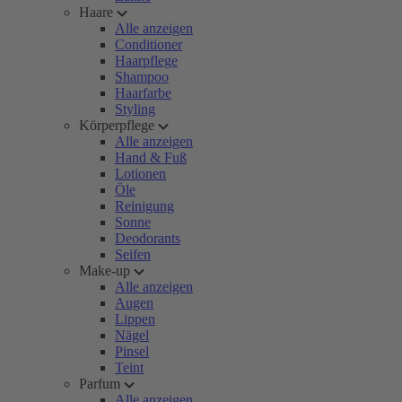
Haare
Alle anzeigen
Conditioner
Haarpflege
Shampoo
Haarfarbe
Styling
Körperpflege
Alle anzeigen
Hand & Fuß
Lotionen
Öle
Reinigung
Sonne
Deodorants
Seifen
Make-up
Alle anzeigen
Augen
Lippen
Nägel
Pinsel
Teint
Parfum
Alle anzeigen