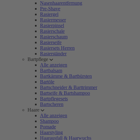
Nasenhaarentfernung
Pre-Shave
Rasiergel
Rasiermesser
Rasierpinsel
Rasierschale
Rasierschaum
Rasierseife
Rasiersets Herren
Rasierständer
Bartpflege
Alle anzeigen
Bartbalsam
Bartkämme & Bartbürsten
Bartöle
Bartschneider & Barttrimmer
Bartseife & Bartshampoo
Bartpflegesets
Bartscheren
Haare
Alle anzeigen
Shampoo
Pomade
Haarstyling
Haarausfall & Haarwuchs