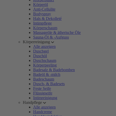
Körperöl
Anti-Cellulite
Bodyspray
Hals & Dekolleté
Intimpflege
Körperschaum
Massageöle & ätherische Öle
Sauna-Öl & -Aufguss
Körperreinigung
Alle anzeigen
Duschgel
Duschöl
Duschschaum
Körperpeeling
Badesalz & Badebomben
Badeöl & -milch
Badeschaum
Dusch- & Badesets
Feste Seife
Flüssigseife
Intimreinigung
Handpflege
Alle anzeigen
Handcreme