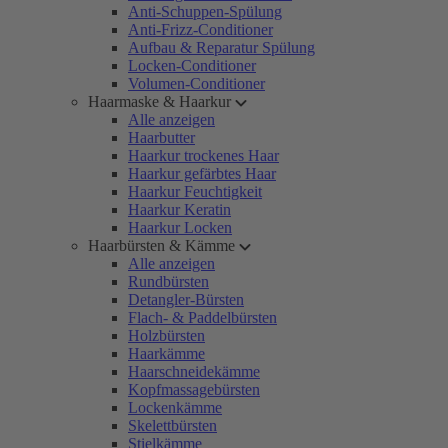
Anti-Schuppen-Spülung
Anti-Frizz-Conditioner
Aufbau & Reparatur Spülung
Locken-Conditioner
Volumen-Conditioner
Haarmaske & Haarkur
Alle anzeigen
Haarbutter
Haarkur trockenes Haar
Haarkur gefärbtes Haar
Haarkur Feuchtigkeit
Haarkur Keratin
Haarkur Locken
Haarbürsten & Kämme
Alle anzeigen
Rundbürsten
Detangler-Bürsten
Flach- & Paddelbürsten
Holzbürsten
Haarkämme
Haarschneidekämme
Kopfmassagebürsten
Lockenkämme
Skelettbürsten
Stielkämme