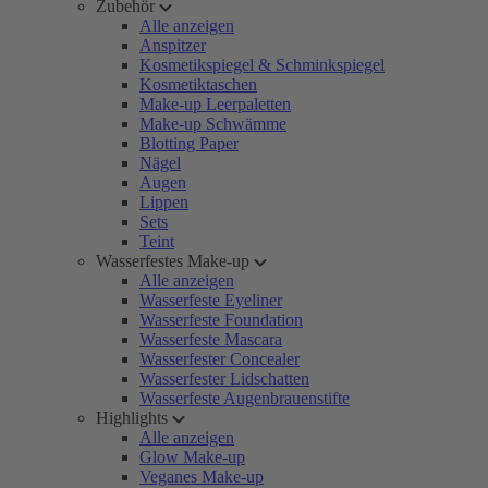
Zubehör
Alle anzeigen
Anspitzer
Kosmetikspiegel & Schminkspiegel
Kosmetiktaschen
Make-up Leerpaletten
Make-up Schwämme
Blotting Paper
Nägel
Augen
Lippen
Sets
Teint
Wasserfestes Make-up
Alle anzeigen
Wasserfeste Eyeliner
Wasserfeste Foundation
Wasserfeste Mascara
Wasserfester Concealer
Wasserfester Lidschatten
Wasserfeste Augenbrauenstifte
Highlights
Alle anzeigen
Glow Make-up
Veganes Make-up