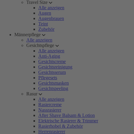
Travel Size
Alle anzeigen
Augen
Augenbrauen
Teint
Zubehör
Männerpflege
Alle anzeigen
Gesichtspflege
Alle anzeigen
Anti-Aging
Gesichtscreme
Gesichtsreinigung
Gesichtsserum
Pflegesets
Gesichtsmasken
Gesichtspeeling
Rasur
Alle anzeigen
Rasiercreme
Nassrasierer
After Shave Balsam & Lotion
Elektrische Rasierer & Trimmer
Rasierhobel & Zubehör
Herrenrasierer