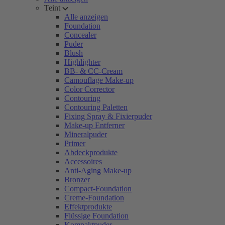
Teint
Alle anzeigen
Foundation
Concealer
Puder
Blush
Highlighter
BB- & CC-Cream
Camouflage Make-up
Color Corrector
Contouring
Contouring Paletten
Fixing Spray & Fixierpuder
Make-up Entferner
Mineralpuder
Primer
Abdeckprodukte
Accessoires
Anti-Aging Make-up
Bronzer
Compact-Foundation
Creme-Foundation
Effektprodukte
Flüssige Foundation
Kompaktpuder