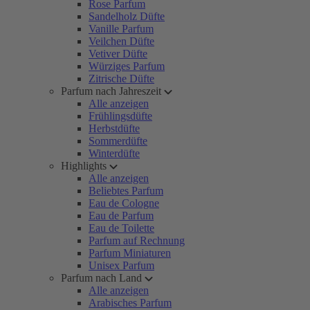
Rose Parfum
Sandelholz Düfte
Vanille Parfum
Veilchen Düfte
Vetiver Düfte
Würziges Parfum
Zitrische Düfte
Parfum nach Jahreszeit
Alle anzeigen
Frühlingsdüfte
Herbstdüfte
Sommerdüfte
Winterdüfte
Highlights
Alle anzeigen
Beliebtes Parfum
Eau de Cologne
Eau de Parfum
Eau de Toilette
Parfum auf Rechnung
Parfum Miniaturen
Unisex Parfum
Parfum nach Land
Alle anzeigen
Arabisches Parfum