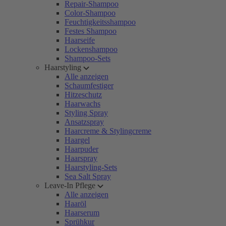
Repair-Shampoo
Color-Shampoo
Feuchtigkeitsshampoo
Festes Shampoo
Haarseife
Lockenshampoo
Shampoo-Sets
Haarstyling
Alle anzeigen
Schaumfestiger
Hitzeschutz
Haarwachs
Styling Spray
Ansatzspray
Haarcreme & Stylingcreme
Haargel
Haarpuder
Haarspray
Haarstyling-Sets
Sea Salt Spray
Leave-In Pflege
Alle anzeigen
Haaröl
Haarserum
Sprühkur