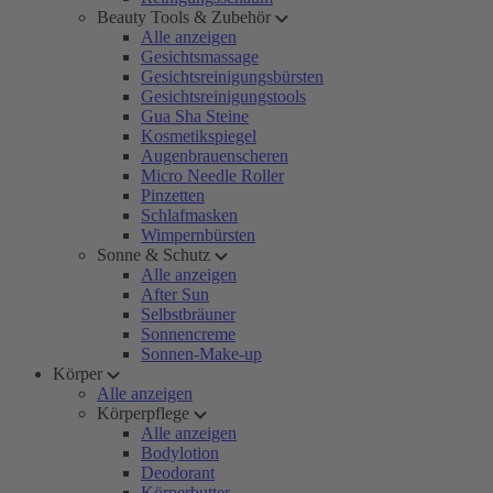
Beauty Tools & Zubehör
Alle anzeigen
Gesichtsmassage
Gesichtsreinigungsbürsten
Gesichtsreinigungstools
Gua Sha Steine
Kosmetikspiegel
Augenbrauenscheren
Micro Needle Roller
Pinzetten
Schlafmasken
Wimpernbürsten
Sonne & Schutz
Alle anzeigen
After Sun
Selbstbräuner
Sonnencreme
Sonnen-Make-up
Körper
Alle anzeigen
Körperpflege
Alle anzeigen
Bodylotion
Deodorant
Körperbutter