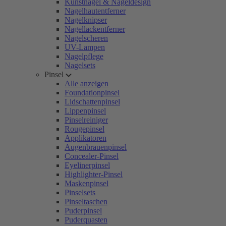
Kunstnägel & Nageldesign
Nagelhautentferner
Nagelknipser
Nagellackentferner
Nagelscheren
UV-Lampen
Nagelpflege
Nagelsets
Pinsel
Alle anzeigen
Foundationpinsel
Lidschattenpinsel
Lippenpinsel
Pinselreiniger
Rougepinsel
Applikatoren
Augenbrauenpinsel
Concealer-Pinsel
Eyelinerpinsel
Highlighter-Pinsel
Maskenpinsel
Pinselsets
Pinseltaschen
Puderpinsel
Puderquasten