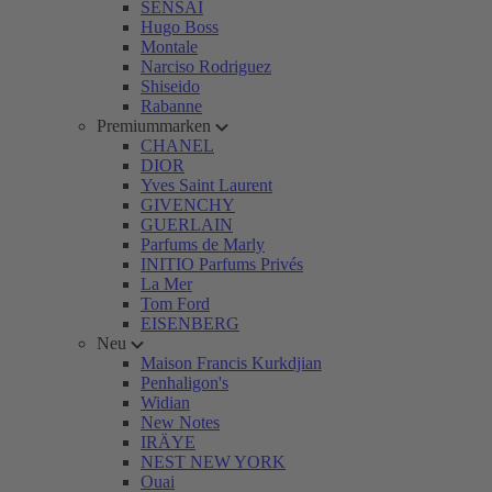
SENSAI
Hugo Boss
Montale
Narciso Rodriguez
Shiseido
Rabanne
Premiummarken
CHANEL
DIOR
Yves Saint Laurent
GIVENCHY
GUERLAIN
Parfums de Marly
INITIO Parfums Privés
La Mer
Tom Ford
EISENBERG
Neu
Maison Francis Kurkdjian
Penhaligon's
Widian
New Notes
IRÄYE
NEST NEW YORK
Ouai