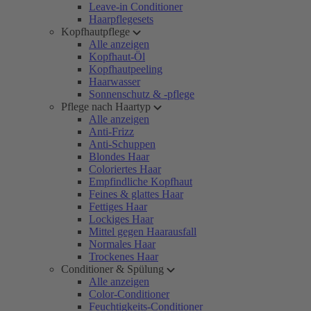
Leave-in Conditioner
Haarpflegesets
Kopfhautpflege
Alle anzeigen
Kopfhaut-Öl
Kopfhautpeeling
Haarwasser
Sonnenschutz & -pflege
Pflege nach Haartyp
Alle anzeigen
Anti-Frizz
Anti-Schuppen
Blondes Haar
Coloriertes Haar
Empfindliche Kopfhaut
Feines & glattes Haar
Fettiges Haar
Lockiges Haar
Mittel gegen Haarausfall
Normales Haar
Trockenes Haar
Conditioner & Spülung
Alle anzeigen
Color-Conditioner
Feuchtigkeits-Conditioner