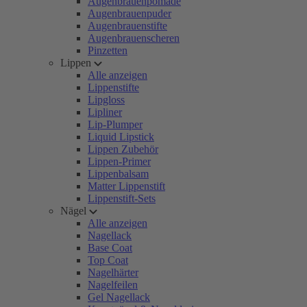
Augenbrauenpomade
Augenbrauenpuder
Augenbrauenstifte
Augenbrauenscheren
Pinzetten
Lippen
Alle anzeigen
Lippenstifte
Lipgloss
Lipliner
Lip-Plumper
Liquid Lipstick
Lippen Zubehör
Lippen-Primer
Lippenbalsam
Matter Lippenstift
Lippenstift-Sets
Nägel
Alle anzeigen
Nagellack
Base Coat
Top Coat
Nagelhärter
Nagelfeilen
Gel Nagellack