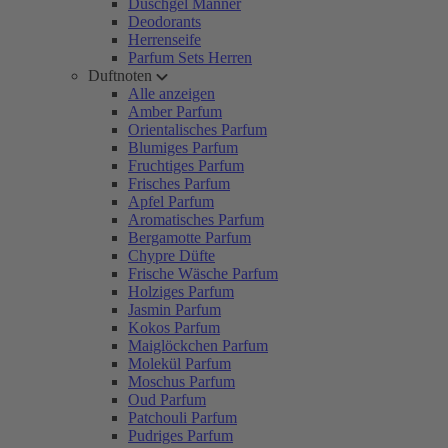
Duschgel Männer
Deodorants
Herrenseife
Parfum Sets Herren
Duftnoten
Alle anzeigen
Amber Parfum
Orientalisches Parfum
Blumiges Parfum
Fruchtiges Parfum
Frisches Parfum
Apfel Parfum
Aromatisches Parfum
Bergamotte Parfum
Chypre Düfte
Frische Wäsche Parfum
Holziges Parfum
Jasmin Parfum
Kokos Parfum
Maiglöckchen Parfum
Molekül Parfum
Moschus Parfum
Oud Parfum
Patchouli Parfum
Pudriges Parfum