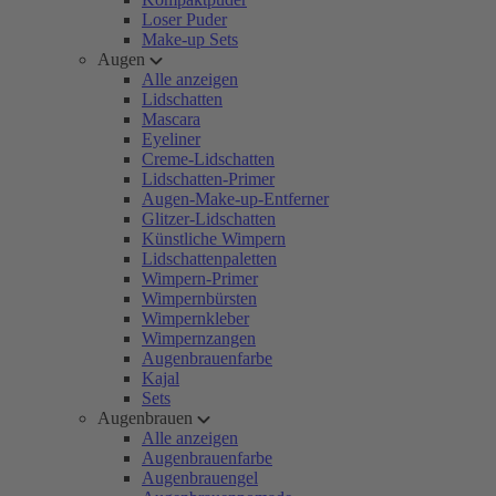
Loser Puder
Make-up Sets
Augen
Alle anzeigen
Lidschatten
Mascara
Eyeliner
Creme-Lidschatten
Lidschatten-Primer
Augen-Make-up-Entferner
Glitzer-Lidschatten
Künstliche Wimpern
Lidschattenpaletten
Wimpern-Primer
Wimpernbürsten
Wimpernkleber
Wimpernzangen
Augenbrauenfarbe
Kajal
Sets
Augenbrauen
Alle anzeigen
Augenbrauenfarbe
Augenbrauengel