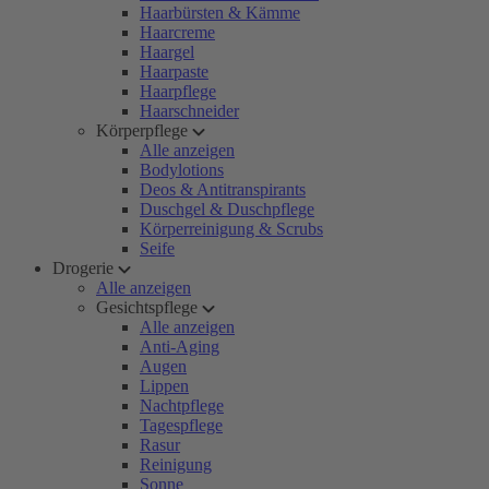
Haarbürsten & Kämme
Haarcreme
Haargel
Haarpaste
Haarpflege
Haarschneider
Körperpflege
Alle anzeigen
Bodylotions
Deos & Antitranspirants
Duschgel & Duschpflege
Körperreinigung & Scrubs
Seife
Drogerie
Alle anzeigen
Gesichtspflege
Alle anzeigen
Anti-Aging
Augen
Lippen
Nachtpflege
Tagespflege
Rasur
Reinigung
Sonne