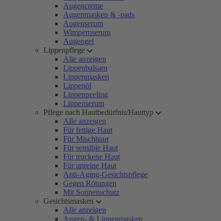
Augencreme
Augenmasken & -pads
Augenserum
Wimpernserum
Augengel
Lippenpflege
Alle anzeigen
Lippenbalsam
Lippenmasken
Lippenöl
Lippenpeeling
Lippenserum
Pflege nach Hautbedürfnis/Hauttyp
Alle anzeigen
Für fettige Haut
Für Mischhaut
Für sensible Haut
Für trockene Haut
Für unreine Haut
Anti-Aging-Gesichtspflege
Gegen Rötungen
Mit Sonnenschutz
Gesichtsmasken
Alle anzeigen
Augen- & Lippenmasken