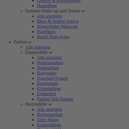
Gesicht & Körperpflege
Haarpflege
Sommer-Make-up und Trends
Alle anzeigen
Mists & Setting Sprays
Wasserfestes Make-up
Nagellack
Beach Hair stylen
Parfum
Alle anzeigen
Damendüfte
Alle anzeigen
Damenparfum
Haarparfum
Bodyspray
Duschgel Frauen
Deodorants
Körperpflege
Duftseifen
Parfum Sets Damen
Herrendüfte
Alle anzeigen
Herrenparfum
After Shave
Körperpflege