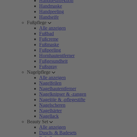
Handdesinfektion
Handmaske
Handpeeling
Handseife
Fußpflege
Alle anzeigen
Fußbad
Fußcreme
Fußmaske
Fußpeeling
Hornhautentferner
Fußgesundheit
Fußspray
Nagelpflege
Alle anzeigen
Nagelfeilen
Nagelhautentferner
Nagelknipser & -zangen
Nagelöle & -pflegestifte
Nagelscheren
Nagelhärter
Nagellack
Beauty Set
Alle anzeigen
Dusch- & Badesets