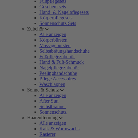
Fußpflegesets
Geschenksets
Hand- & Nagelpflegesets
Körperpflegesets
Sonnenschutz-Sets
Zubehör
Alle anzeigen
Körperbürsten
Massagebürsten
Selbstbräungshandschuhe
Fußpflegezubehör
Hand & Fuß-Schmuck
Nagelpflegezubehör
Peelinghandschuhe
Pflege Accessoires
Waschlappen
Sonne & Schutz
Alle anzeigen
After Sun
Selbstbräuner
Sonnenschutz
Haarentfernung
Alle anzeigen
Kalt- & Warmwachs
Rasierer