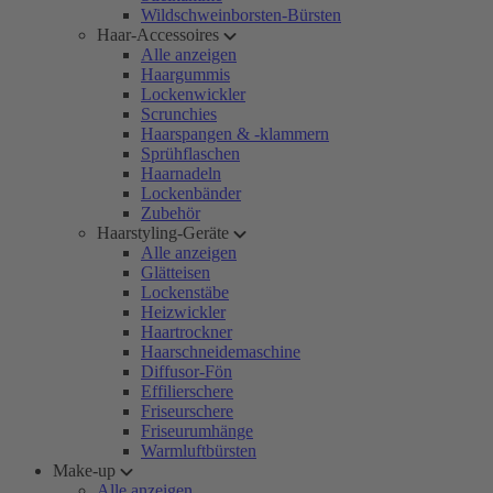
Wildschweinborsten-Bürsten
Haar-Accessoires
Alle anzeigen
Haargummis
Lockenwickler
Scrunchies
Haarspangen & -klammern
Sprühflaschen
Haarnadeln
Lockenbänder
Zubehör
Haarstyling-Geräte
Alle anzeigen
Glätteisen
Lockenstäbe
Heizwickler
Haartrockner
Haarschneidemaschine
Diffusor-Fön
Effilierschere
Friseurschere
Friseurumhänge
Warmluftbürsten
Make-up
Alle anzeigen