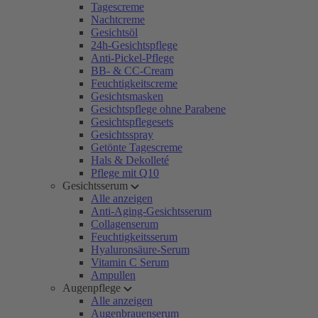
Tagescreme
Nachtcreme
Gesichtsöl
24h-Gesichtspflege
Anti-Pickel-Pflege
BB- & CC-Cream
Feuchtigkeitscreme
Gesichtsmasken
Gesichtspflege ohne Parabene
Gesichtspflegesets
Gesichtsspray
Getönte Tagescreme
Hals & Dekolleté
Pflege mit Q10
Gesichtsserum
Alle anzeigen
Anti-Aging-Gesichtsserum
Collagenserum
Feuchtigkeitsserum
Hyaluronsäure-Serum
Vitamin C Serum
Ampullen
Augenpflege
Alle anzeigen
Augenbrauenserum