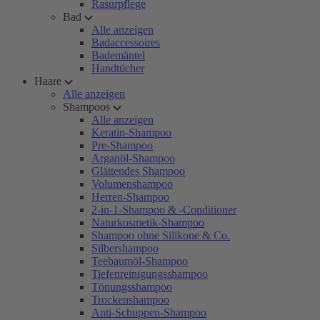
Rasurpflege
Bad
Alle anzeigen
Badaccessoires
Bademäntel
Handtücher
Haare
Alle anzeigen
Shampoos
Alle anzeigen
Keratin-Shampoo
Pre-Shampoo
Arganöl-Shampoo
Glättendes Shampoo
Volumenshampoo
Herren-Shampoo
2-in-1-Shampoo & -Conditioner
Naturkosmetik-Shampoo
Shampoo ohne Silikone & Co.
Silbershampoo
Teebaumöl-Shampoo
Tiefenreinigungsshampoo
Tönungsshampoo
Trockenshampoo
Anti-Schuppen-Shampoo