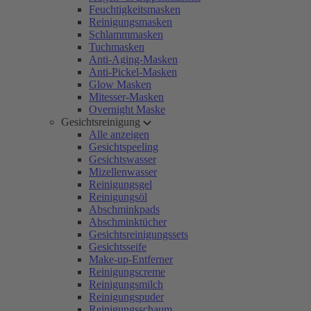
Feuchtigkeitsmasken
Reinigungsmasken
Schlammmasken
Tuchmasken
Anti-Aging-Masken
Anti-Pickel-Masken
Glow Masken
Mitesser-Masken
Overnight Maske
Gesichtsreinigung
Alle anzeigen
Gesichtspeeling
Gesichtswasser
Mizellenwasser
Reinigungsgel
Reinigungsöl
Abschminkpads
Abschminktücher
Gesichtsreinigungssets
Gesichtsseife
Make-up-Entferner
Reinigungscreme
Reinigungsmilch
Reinigungspuder
Reinigungsschaum