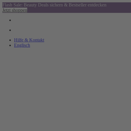
Flash Sale: Beauty Deals sichern & Bestseller entdecken
Jetzt shoppen
Hilfe & Kontakt
Englisch