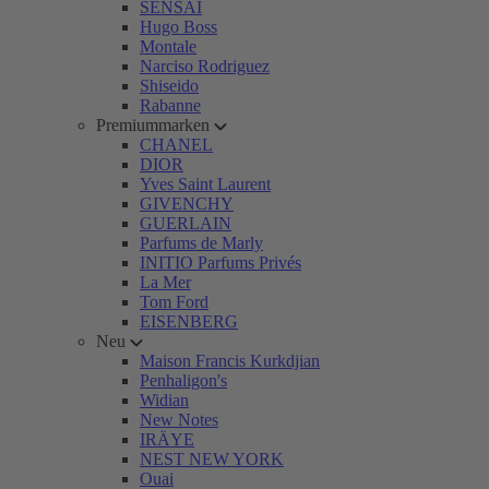
SENSAI
Hugo Boss
Montale
Narciso Rodriguez
Shiseido
Rabanne
Premiummarken
CHANEL
DIOR
Yves Saint Laurent
GIVENCHY
GUERLAIN
Parfums de Marly
INITIO Parfums Privés
La Mer
Tom Ford
EISENBERG
Neu
Maison Francis Kurkdjian
Penhaligon's
Widian
New Notes
IRÄYE
NEST NEW YORK
Ouai