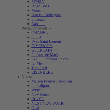
SENSAI
Hugo Boss
Montale
Narciso Rodriguez
Shiseido
Rabanne
Premiummarken
CHANEL
DIOR
Yves Saint Laurent
GIVENCHY
GUERLAIN
Parfums de Marly
INITIO Parfums Privés
La Mer
Tom Ford
EISENBERG
Neu
Maison Francis Kurkdjian
Penhaligon's
Widian
New Notes
IRÄYE
NEST NEW YORK
Ouai