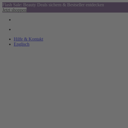
Flash Sale: Beauty Deals sichern & Bestseller entdecken
Jetzt shoppen
Hilfe & Kontakt
Englisch