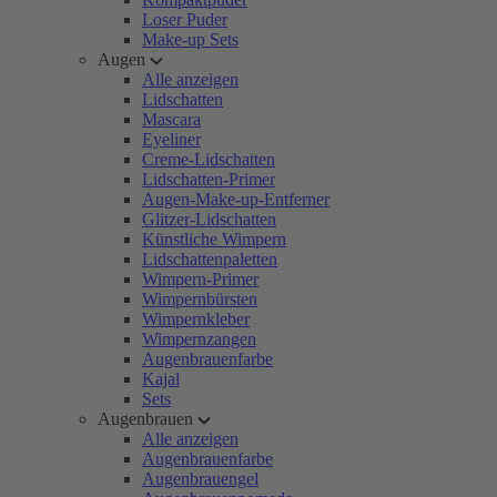
Loser Puder
Make-up Sets
Augen
Alle anzeigen
Lidschatten
Mascara
Eyeliner
Creme-Lidschatten
Lidschatten-Primer
Augen-Make-up-Entferner
Glitzer-Lidschatten
Künstliche Wimpern
Lidschattenpaletten
Wimpern-Primer
Wimpernbürsten
Wimpernkleber
Wimpernzangen
Augenbrauenfarbe
Kajal
Sets
Augenbrauen
Alle anzeigen
Augenbrauenfarbe
Augenbrauengel