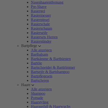
Nasenhaarentfernung
Pre-Shave
Rasiergel
Rasiermesser
Rasierpinsel
Rasierschale
Rasierschaum
Rasierseife
Rasiersets Herren
Rasierständer
Bartpflege
Alle anzeigen
Bartbalsam
Bartkämme & Bartbürsten
Bartöle
Bartschneider & Barttrimmer
Bartseife & Bartshampoo
Bartpflegesets
Bartscheren
Haare
Alle anzeigen
Shampoo
Pomade
Haarstyling
Haarausfall & Haarwuchs