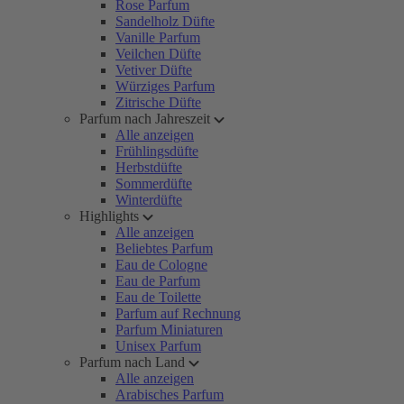
Rose Parfum
Sandelholz Düfte
Vanille Parfum
Veilchen Düfte
Vetiver Düfte
Würziges Parfum
Zitrische Düfte
Parfum nach Jahreszeit
Alle anzeigen
Frühlingsdüfte
Herbstdüfte
Sommerdüfte
Winterdüfte
Highlights
Alle anzeigen
Beliebtes Parfum
Eau de Cologne
Eau de Parfum
Eau de Toilette
Parfum auf Rechnung
Parfum Miniaturen
Unisex Parfum
Parfum nach Land
Alle anzeigen
Arabisches Parfum