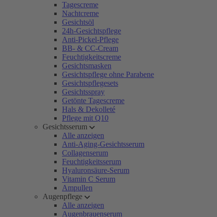
Tagescreme
Nachtcreme
Gesichtsöl
24h-Gesichtspflege
Anti-Pickel-Pflege
BB- & CC-Cream
Feuchtigkeitscreme
Gesichtsmasken
Gesichtspflege ohne Parabene
Gesichtspflegesets
Gesichtsspray
Getönte Tagescreme
Hals & Dekolleté
Pflege mit Q10
Gesichtsserum
Alle anzeigen
Anti-Aging-Gesichtsserum
Collagenserum
Feuchtigkeitsserum
Hyaluronsäure-Serum
Vitamin C Serum
Ampullen
Augenpflege
Alle anzeigen
Augenbrauenserum