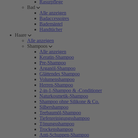
Rasurpflege
Bad
Alle anzeigen
Badaccessoires
Bademäntel
Handtücher
Haare
Alle anzeigen
Shampoos
Alle anzeigen
Keratin-Shampoo
Pre-Shampoo
Arganöl-Shampoo
Glättendes Shampoo
Volumenshampoo
Herren-Shampoo
2-in-1-Shampoo & -Conditioner
Naturkosmetik-Shampoo
Shampoo ohne Silikone & Co.
Silbershampoo
Teebaumöl-Shampoo
Tiefenreinigungsshampoo
Tönungsshampoo
Trockenshampoo
Anti-Schuppen-Shampoo