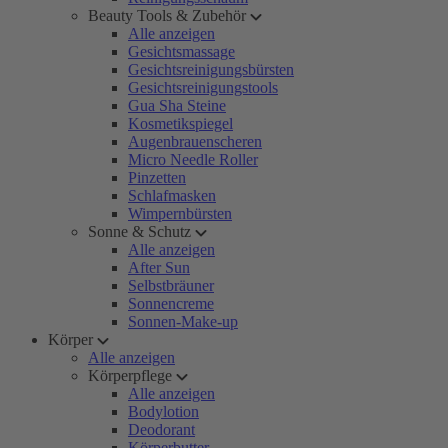
Beauty Tools & Zubehör
Alle anzeigen
Gesichtsmassage
Gesichtsreinigungsbürsten
Gesichtsreinigungstools
Gua Sha Steine
Kosmetikspiegel
Augenbrauenscheren
Micro Needle Roller
Pinzetten
Schlafmasken
Wimpernbürsten
Sonne & Schutz
Alle anzeigen
After Sun
Selbstbräuner
Sonnencreme
Sonnen-Make-up
Körper
Alle anzeigen
Körperpflege
Alle anzeigen
Bodylotion
Deodorant
Körperbutter