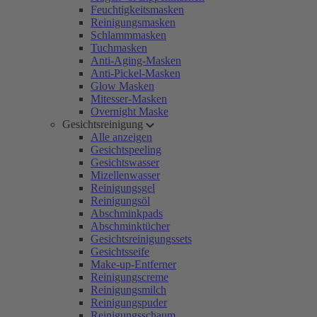
Feuchtigkeitsmasken
Reinigungsmasken
Schlammmasken
Tuchmasken
Anti-Aging-Masken
Anti-Pickel-Masken
Glow Masken
Mitesser-Masken
Overnight Maske
Gesichtsreinigung
Alle anzeigen
Gesichtspeeling
Gesichtswasser
Mizellenwasser
Reinigungsgel
Reinigungsöl
Abschminkpads
Abschminktücher
Gesichtsreinigungssets
Gesichtsseife
Make-up-Entferner
Reinigungscreme
Reinigungsmilch
Reinigungspuder
Reinigungsschaum