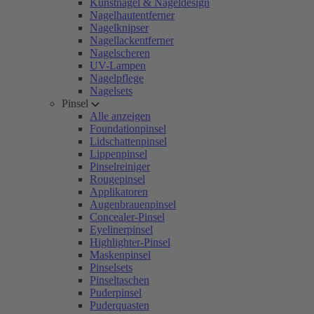
Kunstnägel & Nageldesign
Nagelhautentferner
Nagelknipser
Nagellackentferner
Nagelscheren
UV-Lampen
Nagelpflege
Nagelsets
Pinsel
Alle anzeigen
Foundationpinsel
Lidschattenpinsel
Lippenpinsel
Pinselreiniger
Rougepinsel
Applikatoren
Augenbrauenpinsel
Concealer-Pinsel
Eyelinerpinsel
Highlighter-Pinsel
Maskenpinsel
Pinselsets
Pinseltaschen
Puderpinsel
Puderquasten