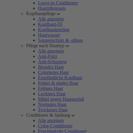
Leave-in Conditioner
Haarpflegesets
Kopfhautpflege
Alle anzeigen
Kopfhaut-Öl
Kopfhautpeeling
Haarwasser
Sonnenschutz & -pflege
Pflege nach Haartyp
Alle anzeigen
Anti-Frizz
Anti-Schuppen
Blondes Haar
Coloriertes Haar
Empfindliche Kopfhaut
Feines & glattes Haar
Fettiges Haar
Lockiges Haar
Mittel gegen Haarausfall
Normales Haar
Trockenes Haar
Conditioner & Spülung
Alle anzeigen
Color-Conditioner
Feuchtigkeits-Conditioner