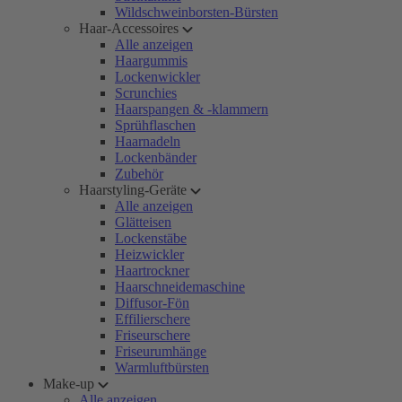
Wildschweinborsten-Bürsten
Haar-Accessoires
Alle anzeigen
Haargummis
Lockenwickler
Scrunchies
Haarspangen & -klammern
Sprühflaschen
Haarnadeln
Lockenbänder
Zubehör
Haarstyling-Geräte
Alle anzeigen
Glätteisen
Lockenstäbe
Heizwickler
Haartrockner
Haarschneidemaschine
Diffusor-Fön
Effilierschere
Friseurschere
Friseurumhänge
Warmluftbürsten
Make-up
Alle anzeigen