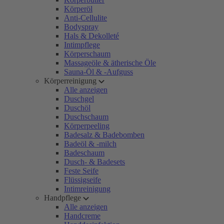
Körperöl
Anti-Cellulite
Bodyspray
Hals & Dekolleté
Intimpflege
Körperschaum
Massageöle & ätherische Öle
Sauna-Öl & -Aufguss
Körperreinigung
Alle anzeigen
Duschgel
Duschöl
Duschschaum
Körperpeeling
Badesalz & Badebomben
Badeöl & -milch
Badeschaum
Dusch- & Badesets
Feste Seife
Flüssigseife
Intimreinigung
Handpflege
Alle anzeigen
Handcreme