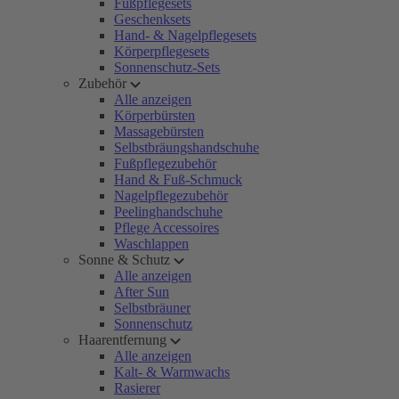
Fußpflegesets
Geschenksets
Hand- & Nagelpflegesets
Körperpflegesets
Sonnenschutz-Sets
Zubehör
Alle anzeigen
Körperbürsten
Massagebürsten
Selbstbräungshandschuhe
Fußpflegezubehör
Hand & Fuß-Schmuck
Nagelpflegezubehör
Peelinghandschuhe
Pflege Accessoires
Waschlappen
Sonne & Schutz
Alle anzeigen
After Sun
Selbstbräuner
Sonnenschutz
Haarentfernung
Alle anzeigen
Kalt- & Warmwachs
Rasierer