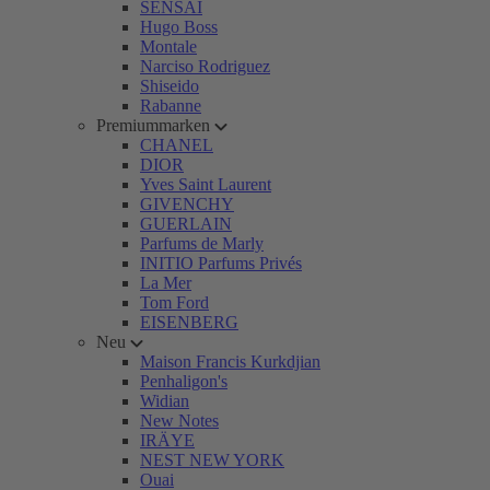
SENSAI
Hugo Boss
Montale
Narciso Rodriguez
Shiseido
Rabanne
Premiummarken
CHANEL
DIOR
Yves Saint Laurent
GIVENCHY
GUERLAIN
Parfums de Marly
INITIO Parfums Privés
La Mer
Tom Ford
EISENBERG
Neu
Maison Francis Kurkdjian
Penhaligon's
Widian
New Notes
IRÄYE
NEST NEW YORK
Ouai