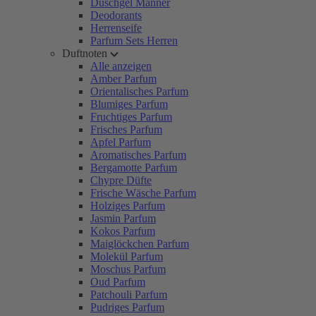
Duschgel Männer
Deodorants
Herrenseife
Parfum Sets Herren
Duftnoten
Alle anzeigen
Amber Parfum
Orientalisches Parfum
Blumiges Parfum
Fruchtiges Parfum
Frisches Parfum
Apfel Parfum
Aromatisches Parfum
Bergamotte Parfum
Chypre Düfte
Frische Wäsche Parfum
Holziges Parfum
Jasmin Parfum
Kokos Parfum
Maiglöckchen Parfum
Molekül Parfum
Moschus Parfum
Oud Parfum
Patchouli Parfum
Pudriges Parfum