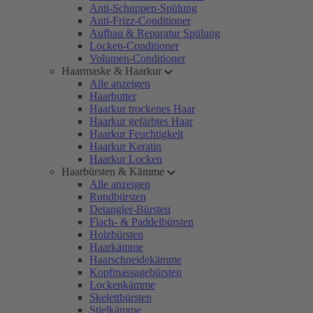
Anti-Schuppen-Spülung
Anti-Frizz-Conditioner
Aufbau & Reparatur Spülung
Locken-Conditioner
Volumen-Conditioner
Haarmaske & Haarkur
Alle anzeigen
Haarbutter
Haarkur trockenes Haar
Haarkur gefärbtes Haar
Haarkur Feuchtigkeit
Haarkur Keratin
Haarkur Locken
Haarbürsten & Kämme
Alle anzeigen
Rundbürsten
Detangler-Bürsten
Flach- & Paddelbürsten
Holzbürsten
Haarkämme
Haarschneidekämme
Kopfmassagebürsten
Lockenkämme
Skelettbürsten
Stielkämme