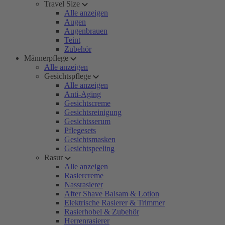
Travel Size
Alle anzeigen
Augen
Augenbrauen
Teint
Zubehör
Männerpflege
Alle anzeigen
Gesichtspflege
Alle anzeigen
Anti-Aging
Gesichtscreme
Gesichtsreinigung
Gesichtsserum
Pflegesets
Gesichtsmasken
Gesichtspeeling
Rasur
Alle anzeigen
Rasiercreme
Nassrasierer
After Shave Balsam & Lotion
Elektrische Rasierer & Trimmer
Rasierhobel & Zubehör
Herrenrasierer