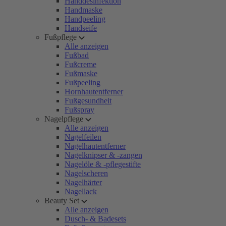
Handdesinfektion
Handmaske
Handpeeling
Handseife
Fußpflege
Alle anzeigen
Fußbad
Fußcreme
Fußmaske
Fußpeeling
Hornhautentferner
Fußgesundheit
Fußspray
Nagelpflege
Alle anzeigen
Nagelfeilen
Nagelhautentferner
Nagelknipser & -zangen
Nagelöle & -pflegestifte
Nagelscheren
Nagelhärter
Nagellack
Beauty Set
Alle anzeigen
Dusch- & Badesets