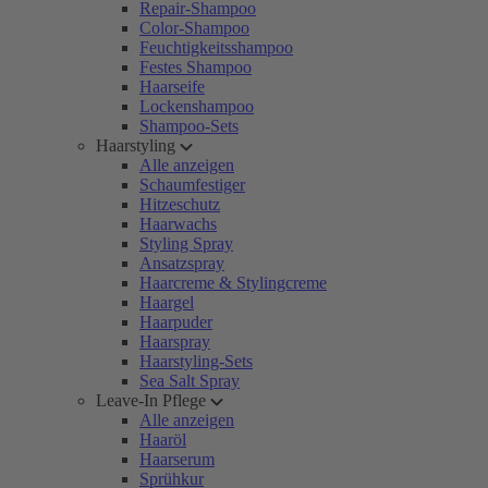
Repair-Shampoo
Color-Shampoo
Feuchtigkeitsshampoo
Festes Shampoo
Haarseife
Lockenshampoo
Shampoo-Sets
Haarstyling
Alle anzeigen
Schaumfestiger
Hitzeschutz
Haarwachs
Styling Spray
Ansatzspray
Haarcreme & Stylingcreme
Haargel
Haarpuder
Haarspray
Haarstyling-Sets
Sea Salt Spray
Leave-In Pflege
Alle anzeigen
Haaröl
Haarserum
Sprühkur