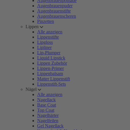
Augenbrauenpomade
Augenbrauenpuder
Augenbrauenstifte
Augenbrauenscheren
Pinzetten
Lippen
Alle anzeigen
Lippenstifte
Lipgloss
Lipliner
Lip-Plumper
Liquid Lipstick
Lippen Zubehör
Lippen-Primer
Lippenbalsam
Matter Lippenstift
Lippenstift-Sets
Nägel
Alle anzeigen
Nagellack
Base Coat
Top Coat
Nagelhärter
Nagelfeilen
Gel Nagellack