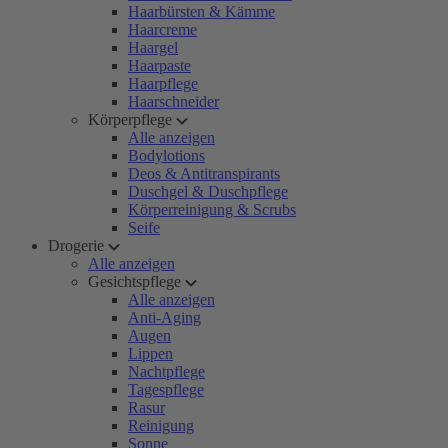
Haarbürsten & Kämme
Haarcreme
Haargel
Haarpaste
Haarpflege
Haarschneider
Körperpflege
Alle anzeigen
Bodylotions
Deos & Antitranspirants
Duschgel & Duschpflege
Körperreinigung & Scrubs
Seife
Drogerie
Alle anzeigen
Gesichtspflege
Alle anzeigen
Anti-Aging
Augen
Lippen
Nachtpflege
Tagespflege
Rasur
Reinigung
Sonne