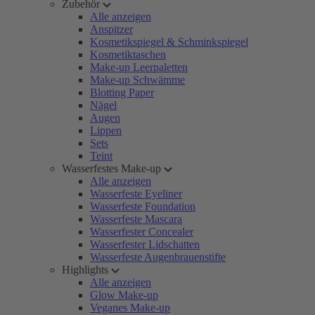
Zubehör
Alle anzeigen
Anspitzer
Kosmetikspiegel & Schminkspiegel
Kosmetiktaschen
Make-up Leerpaletten
Make-up Schwämme
Blotting Paper
Nägel
Augen
Lippen
Sets
Teint
Wasserfestes Make-up
Alle anzeigen
Wasserfeste Eyeliner
Wasserfeste Foundation
Wasserfeste Mascara
Wasserfester Concealer
Wasserfester Lidschatten
Wasserfeste Augenbrauenstifte
Highlights
Alle anzeigen
Glow Make-up
Veganes Make-up