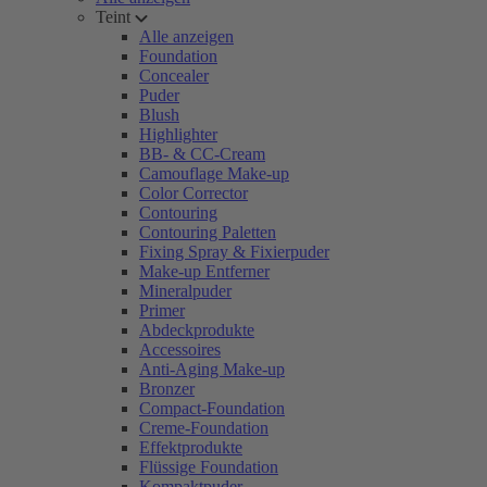
Teint
Alle anzeigen
Foundation
Concealer
Puder
Blush
Highlighter
BB- & CC-Cream
Camouflage Make-up
Color Corrector
Contouring
Contouring Paletten
Fixing Spray & Fixierpuder
Make-up Entferner
Mineralpuder
Primer
Abdeckprodukte
Accessoires
Anti-Aging Make-up
Bronzer
Compact-Foundation
Creme-Foundation
Effektprodukte
Flüssige Foundation
Kompaktpuder