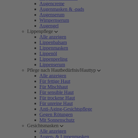
Augencreme
Augenmasken & -pads
Augenserum
Wimpernserum
Augengel
Lippenpflege
Alle anzeigen
Lippenbalsam
Lippenmasken
Lippenöl
Lippenpeeling
Lippenserum
Pflege nach Hautbedürfnis/Hauttyp
Alle anzeigen
Für fettige Haut
Für Mischhaut
Für sensible Haut
Für trockene Haut
Für unreine Haut
Anti-Aging-Gesichtspflege
Gegen Rötungen
Mit Sonnenschutz
Gesichtsmasken
Alle anzeigen
Augen- & Lippenmasken