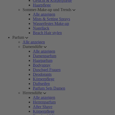
Gesicht & Körperpflege
Haarpflege
Sommer-Make-up und Trends
Alle anzeigen
Mists & Setting Sprays
Wasserfestes Make-up
Nagellack
Beach Hair stylen
Parfum
Alle anzeigen
Damendüfte
Alle anzeigen
Damenparfum
Haarparfum
Bodyspray
Duschgel Frauen
Deodorants
Körperpflege
Duftseifen
Parfum Sets Damen
Herrendüfte
Alle anzeigen
Herrenparfum
After Shave
Körperpflege