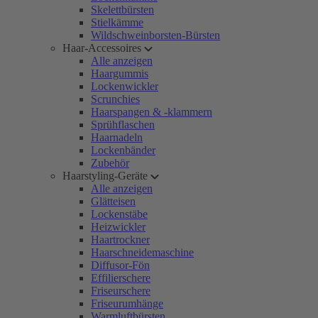
Skelettbürsten
Stielkämme
Wildschweinborsten-Bürsten
Haar-Accessoires
Alle anzeigen
Haargummis
Lockenwickler
Scrunchies
Haarspangen & -klammern
Sprühflaschen
Haarnadeln
Lockenbänder
Zubehör
Haarstyling-Geräte
Alle anzeigen
Glätteisen
Lockenstäbe
Heizwickler
Haartrockner
Haarschneidemaschine
Diffusor-Fön
Effilierschere
Friseurschere
Friseurumhänge
Warmluftbürsten