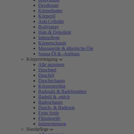
Deodorant
Körperbutter
Körperöl
Anti-Cellulite
Bodyspray
Hals & Dekolleté
Intimpflege
Körperschaum
Massageöle & ätherische Öle
Sauna-Öl & -Aufguss
Körperreinigung
Alle anzeigen
Duschgel
Duschöl
Duschschaum
Körperpeeling
Badesalz & Badebomben
Badeöl & -milch
Badeschaum
Dusch- & Badesets
Feste Seife
Flüssigseife
Intimreinigung
Handpflege