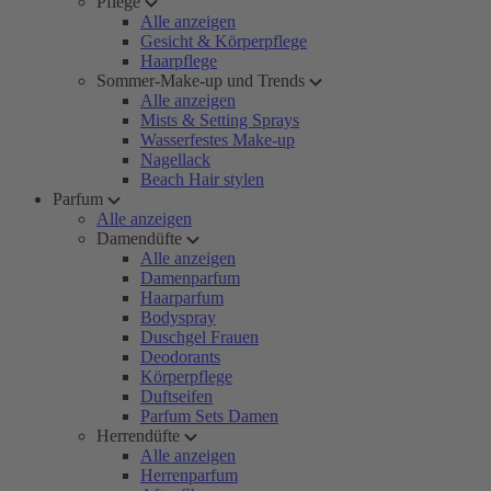
Pflege
Alle anzeigen
Gesicht & Körperpflege
Haarpflege
Sommer-Make-up und Trends
Alle anzeigen
Mists & Setting Sprays
Wasserfestes Make-up
Nagellack
Beach Hair stylen
Parfum
Alle anzeigen
Damendüfte
Alle anzeigen
Damenparfum
Haarparfum
Bodyspray
Duschgel Frauen
Deodorants
Körperpflege
Duftseifen
Parfum Sets Damen
Herrendüfte
Alle anzeigen
Herrenparfum