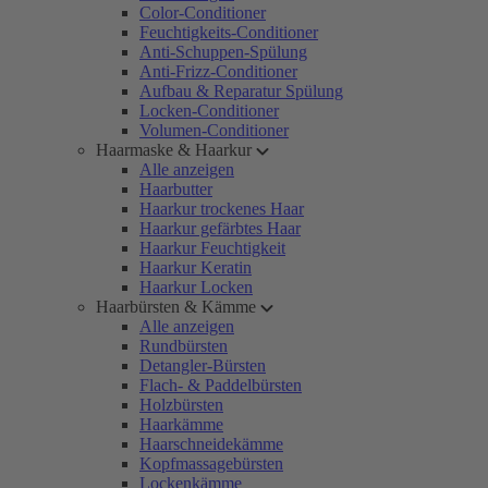
Color-Conditioner
Feuchtigkeits-Conditioner
Anti-Schuppen-Spülung
Anti-Frizz-Conditioner
Aufbau & Reparatur Spülung
Locken-Conditioner
Volumen-Conditioner
Haarmaske & Haarkur
Alle anzeigen
Haarbutter
Haarkur trockenes Haar
Haarkur gefärbtes Haar
Haarkur Feuchtigkeit
Haarkur Keratin
Haarkur Locken
Haarbürsten & Kämme
Alle anzeigen
Rundbürsten
Detangler-Bürsten
Flach- & Paddelbürsten
Holzbürsten
Haarkämme
Haarschneidekämme
Kopfmassagebürsten
Lockenkämme