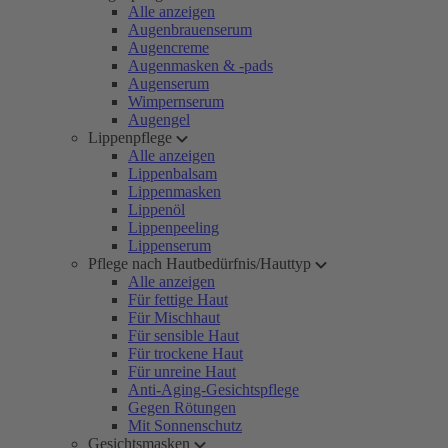
Alle anzeigen
Augenbrauenserum
Augencreme
Augenmasken & -pads
Augenserum
Wimpernserum
Augengel
Lippenpflege
Alle anzeigen
Lippenbalsam
Lippenmasken
Lippenöl
Lippenpeeling
Lippenserum
Pflege nach Hautbedürfnis/Hauttyp
Alle anzeigen
Für fettige Haut
Für Mischhaut
Für sensible Haut
Für trockene Haut
Für unreine Haut
Anti-Aging-Gesichtspflege
Gegen Rötungen
Mit Sonnenschutz
Gesichtsmasken