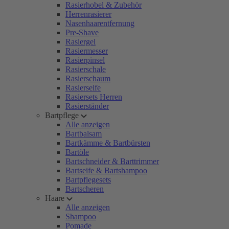
Rasierhobel & Zubehör
Herrenrasierer
Nasenhaarentfernung
Pre-Shave
Rasiergel
Rasiermesser
Rasierpinsel
Rasierschale
Rasierschaum
Rasierseife
Rasiersets Herren
Rasierständer
Bartpflege
Alle anzeigen
Bartbalsam
Bartkämme & Bartbürsten
Bartöle
Bartschneider & Barttrimmer
Bartseife & Bartshampoo
Bartpflegesets
Bartscheren
Haare
Alle anzeigen
Shampoo
Pomade