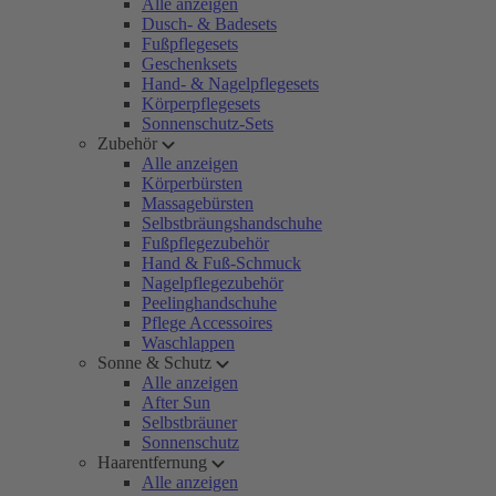
Alle anzeigen
Dusch- & Badesets
Fußpflegesets
Geschenksets
Hand- & Nagelpflegesets
Körperpflegesets
Sonnenschutz-Sets
Zubehör
Alle anzeigen
Körperbürsten
Massagebürsten
Selbstbräungshandschuhe
Fußpflegezubehör
Hand & Fuß-Schmuck
Nagelpflegezubehör
Peelinghandschuhe
Pflege Accessoires
Waschlappen
Sonne & Schutz
Alle anzeigen
After Sun
Selbstbräuner
Sonnenschutz
Haarentfernung
Alle anzeigen