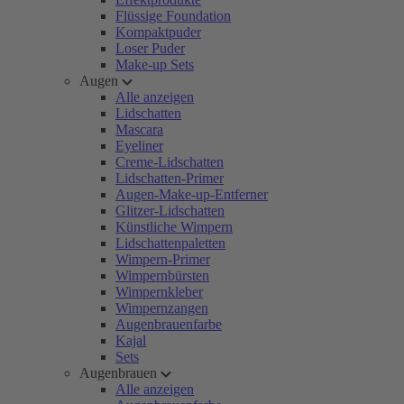
Flüssige Foundation
Kompaktpuder
Loser Puder
Make-up Sets
Augen
Alle anzeigen
Lidschatten
Mascara
Eyeliner
Creme-Lidschatten
Lidschatten-Primer
Augen-Make-up-Entferner
Glitzer-Lidschatten
Künstliche Wimpern
Lidschattenpaletten
Wimpern-Primer
Wimpernbürsten
Wimpernkleber
Wimpernzangen
Augenbrauenfarbe
Kajal
Sets
Augenbrauen
Alle anzeigen