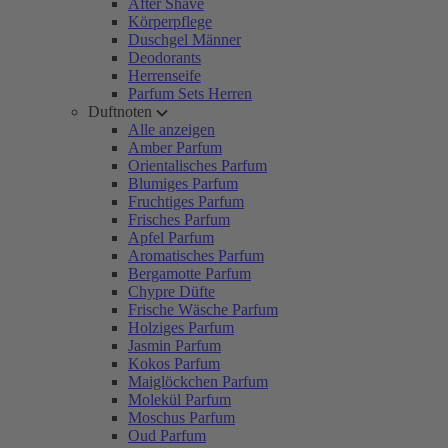
After Shave
Körperpflege
Duschgel Männer
Deodorants
Herrenseife
Parfum Sets Herren
Duftnoten
Alle anzeigen
Amber Parfum
Orientalisches Parfum
Blumiges Parfum
Fruchtiges Parfum
Frisches Parfum
Apfel Parfum
Aromatisches Parfum
Bergamotte Parfum
Chypre Düfte
Frische Wäsche Parfum
Holziges Parfum
Jasmin Parfum
Kokos Parfum
Maiglöckchen Parfum
Molekül Parfum
Moschus Parfum
Oud Parfum