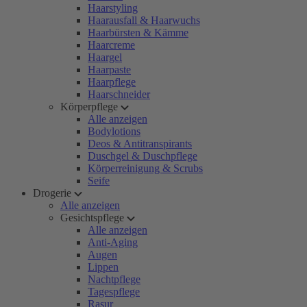
Haarstyling
Haarausfall & Haarwuchs
Haarbürsten & Kämme
Haarcreme
Haargel
Haarpaste
Haarpflege
Haarschneider
Körperpflege
Alle anzeigen
Bodylotions
Deos & Antitranspirants
Duschgel & Duschpflege
Körperreinigung & Scrubs
Seife
Drogerie
Alle anzeigen
Gesichtspflege
Alle anzeigen
Anti-Aging
Augen
Lippen
Nachtpflege
Tagespflege
Rasur