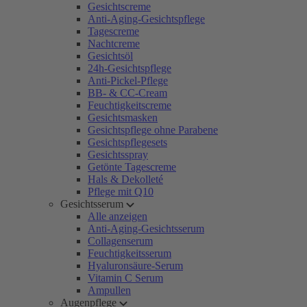
Gesichtscreme
Anti-Aging-Gesichtspflege
Tagescreme
Nachtcreme
Gesichtsöl
24h-Gesichtspflege
Anti-Pickel-Pflege
BB- & CC-Cream
Feuchtigkeitscreme
Gesichtsmasken
Gesichtspflege ohne Parabene
Gesichtspflegesets
Gesichtsspray
Getönte Tagescreme
Hals & Dekolleté
Pflege mit Q10
Gesichtsserum
Alle anzeigen
Anti-Aging-Gesichtsserum
Collagenserum
Feuchtigkeitsserum
Hyaluronsäure-Serum
Vitamin C Serum
Ampullen
Augenpflege