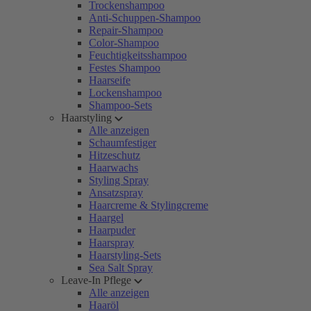
Trockenshampoo
Anti-Schuppen-Shampoo
Repair-Shampoo
Color-Shampoo
Feuchtigkeitsshampoo
Festes Shampoo
Haarseife
Lockenshampoo
Shampoo-Sets
Haarstyling
Alle anzeigen
Schaumfestiger
Hitzeschutz
Haarwachs
Styling Spray
Ansatzspray
Haarcreme & Stylingcreme
Haargel
Haarpuder
Haarspray
Haarstyling-Sets
Sea Salt Spray
Leave-In Pflege
Alle anzeigen
Haaröl