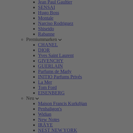
Jean Paul Gaultier
SENSAI
Hugo Boss
Montale
Narciso Rodriguez
Shiseido
Rabanne
Premiummarken
CHANEL
DIOR
Yves Saint Laurent
GIVENCHY
GUERLAIN
Parfums de Marly
INITIO Parfums Privés
La Mer
Tom Ford
EISENBERG
Neu
Maison Francis Kurkdjian
Penhaligon's
Widian
New Notes
IRÄYE
NEST NEW YORK