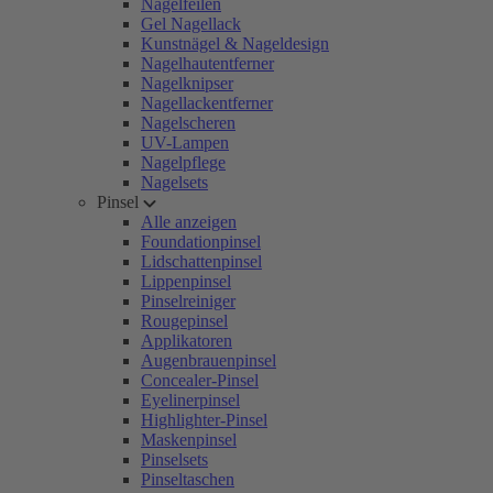
Nagelfeilen
Gel Nagellack
Kunstnägel & Nageldesign
Nagelhautentferner
Nagelknipser
Nagellackentferner
Nagelscheren
UV-Lampen
Nagelpflege
Nagelsets
Pinsel
Alle anzeigen
Foundationpinsel
Lidschattenpinsel
Lippenpinsel
Pinselreiniger
Rougepinsel
Applikatoren
Augenbrauenpinsel
Concealer-Pinsel
Eyelinerpinsel
Highlighter-Pinsel
Maskenpinsel
Pinselsets
Pinseltaschen