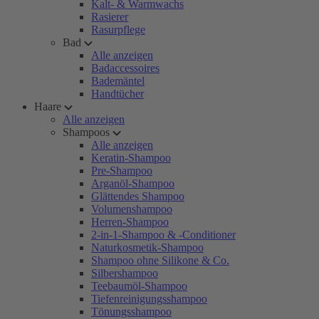
Kalt- & Warmwachs
Rasierer
Rasurpflege
Bad
Alle anzeigen
Badaccessoires
Bademäntel
Handtücher
Haare
Alle anzeigen
Shampoos
Alle anzeigen
Keratin-Shampoo
Pre-Shampoo
Arganöl-Shampoo
Glättendes Shampoo
Volumenshampoo
Herren-Shampoo
2-in-1-Shampoo & -Conditioner
Naturkosmetik-Shampoo
Shampoo ohne Silikone & Co.
Silbershampoo
Teebaumöl-Shampoo
Tiefenreinigungsshampoo
Tönungsshampoo