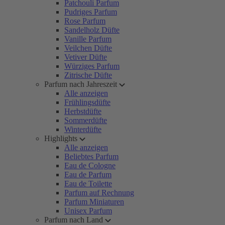
Patchouli Parfum
Pudriges Parfum
Rose Parfum
Sandelholz Düfte
Vanille Parfum
Veilchen Düfte
Vetiver Düfte
Würziges Parfum
Zitrische Düfte
Parfum nach Jahreszeit
Alle anzeigen
Frühlingsdüfte
Herbstdüfte
Sommerdüfte
Winterdüfte
Highlights
Alle anzeigen
Beliebtes Parfum
Eau de Cologne
Eau de Parfum
Eau de Toilette
Parfum auf Rechnung
Parfum Miniaturen
Unisex Parfum
Parfum nach Land