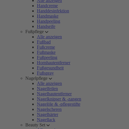
Alle anzeigen
Handcreme
Handdesinfektion
Handmaske
Handpeeling
Handseife
Fußpflege
Alle anzeigen
Fußbad
Fußcreme
Fußmaske
Fußpeeling
Hornhautentferner
Fußgesundheit
Fußspray
Nagelpflege
Alle anzeigen
Nagelfeilen
Nagelhautentferner
Nagelknipser & -zangen
Nagelöle & -pflegestifte
Nagelscheren
Nagelhärter
Nagellack
Beauty Set