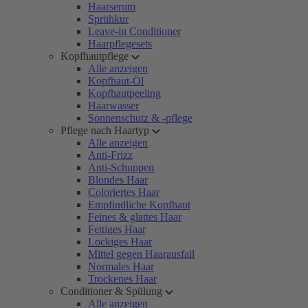
Haarserum
Sprühkur
Leave-in Conditioner
Haarpflegesets
Kopfhautpflege
Alle anzeigen
Kopfhaut-Öl
Kopfhautpeeling
Haarwasser
Sonnenschutz & -pflege
Pflege nach Haartyp
Alle anzeigen
Anti-Frizz
Anti-Schuppen
Blondes Haar
Coloriertes Haar
Empfindliche Kopfhaut
Feines & glattes Haar
Fettiges Haar
Lockiges Haar
Mittel gegen Haarausfall
Normales Haar
Trockenes Haar
Conditioner & Spülung
Alle anzeigen