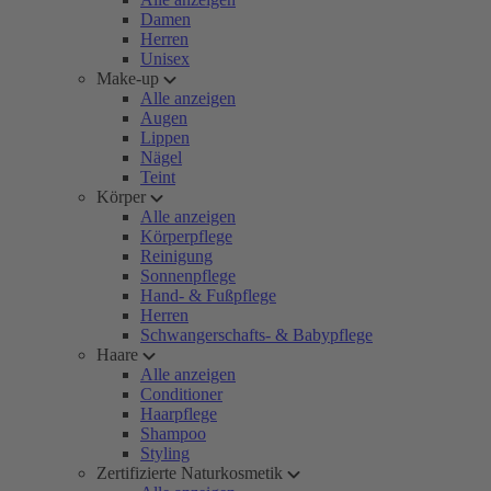
Damen
Herren
Unisex
Make-up
Alle anzeigen
Augen
Lippen
Nägel
Teint
Körper
Alle anzeigen
Körperpflege
Reinigung
Sonnenpflege
Hand- & Fußpflege
Herren
Schwangerschafts- & Babypflege
Haare
Alle anzeigen
Conditioner
Haarpflege
Shampoo
Styling
Zertifizierte Naturkosmetik