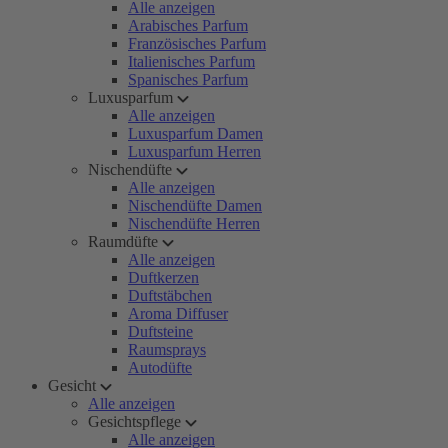
Alle anzeigen
Arabisches Parfum
Französisches Parfum
Italienisches Parfum
Spanisches Parfum
Luxusparfum
Alle anzeigen
Luxusparfum Damen
Luxusparfum Herren
Nischendüfte
Alle anzeigen
Nischendüfte Damen
Nischendüfte Herren
Raumdüfte
Alle anzeigen
Duftkerzen
Duftstäbchen
Aroma Diffuser
Duftsteine
Raumsprays
Autodüfte
Gesicht
Alle anzeigen
Gesichtspflege
Alle anzeigen