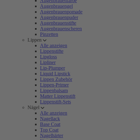
Augenbrauenfarbe
Augenbrauengel
Augenbrauenpomade
Augenbrauenpuder
Augenbrauenstifte
Augenbrauenscheren
Pinzetten
Lippen
Alle anzeigen
Lippenstifte
Lipgloss
Lipliner
Lip-Plumper
Liquid Lipstick
Lippen Zubehör
Lippen-Primer
Lippenbalsam
Matter Lippenstift
Lippenstift-Sets
Nägel
Alle anzeigen
Nagellack
Base Coat
Top Coat
Nagelhärter