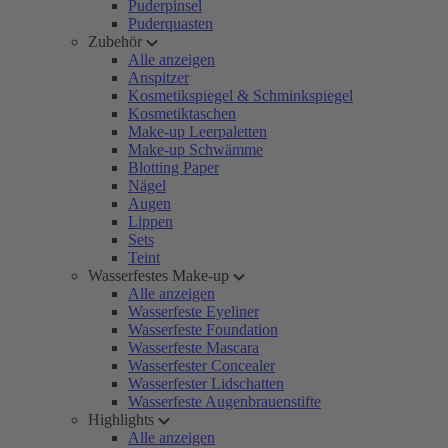
Puderpinsel
Puderquasten
Zubehör
Alle anzeigen
Anspitzer
Kosmetikspiegel & Schminkspiegel
Kosmetiktaschen
Make-up Leerpaletten
Make-up Schwämme
Blotting Paper
Nägel
Augen
Lippen
Sets
Teint
Wasserfestes Make-up
Alle anzeigen
Wasserfeste Eyeliner
Wasserfeste Foundation
Wasserfeste Mascara
Wasserfester Concealer
Wasserfester Lidschatten
Wasserfeste Augenbrauenstifte
Highlights
Alle anzeigen