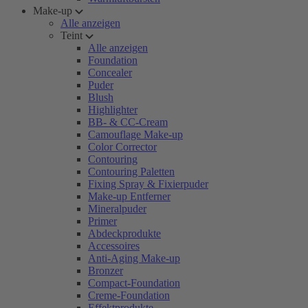
Make-up
Alle anzeigen
Teint
Alle anzeigen
Foundation
Concealer
Puder
Blush
Highlighter
BB- & CC-Cream
Camouflage Make-up
Color Corrector
Contouring
Contouring Paletten
Fixing Spray & Fixierpuder
Make-up Entferner
Mineralpuder
Primer
Abdeckprodukte
Accessoires
Anti-Aging Make-up
Bronzer
Compact-Foundation
Creme-Foundation
Effektprodukte