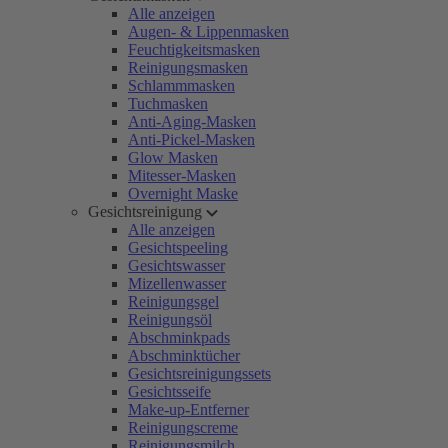
Alle anzeigen
Augen- & Lippenmasken
Feuchtigkeitsmasken
Reinigungsmasken
Schlammmasken
Tuchmasken
Anti-Aging-Masken
Anti-Pickel-Masken
Glow Masken
Mitesser-Masken
Overnight Maske
Gesichtsreinigung
Alle anzeigen
Gesichtspeeling
Gesichtswasser
Mizellenwasser
Reinigungsgel
Reinigungsöl
Abschminkpads
Abschminktücher
Gesichtsreinigungssets
Gesichtsseife
Make-up-Entferner
Reinigungscreme
Reinigungsmilch