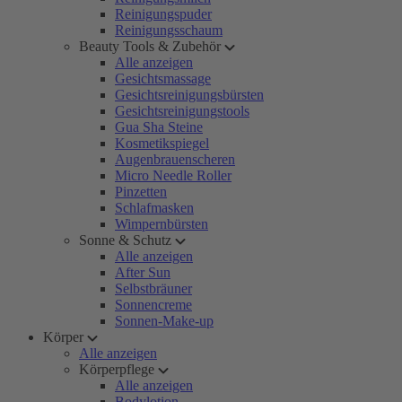
Reinigungspuder
Reinigungsschaum
Beauty Tools & Zubehör
Alle anzeigen
Gesichtsmassage
Gesichtsreinigungsbürsten
Gesichtsreinigungstools
Gua Sha Steine
Kosmetikspiegel
Augenbrauenscheren
Micro Needle Roller
Pinzetten
Schlafmasken
Wimpernbürsten
Sonne & Schutz
Alle anzeigen
After Sun
Selbstbräuner
Sonnencreme
Sonnen-Make-up
Körper
Alle anzeigen
Körperpflege
Alle anzeigen
Bodylotion