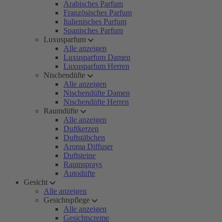
Arabisches Parfum
Französisches Parfum
Italienisches Parfum
Spanisches Parfum
Luxusparfum
Alle anzeigen
Luxusparfum Damen
Luxusparfum Herren
Nischendüfte
Alle anzeigen
Nischendüfte Damen
Nischendüfte Herren
Raumdüfte
Alle anzeigen
Duftkerzen
Duftstäbchen
Aroma Diffuser
Duftsteine
Raumsprays
Autodüfte
Gesicht
Alle anzeigen
Gesichtspflege
Alle anzeigen
Gesichtscreme