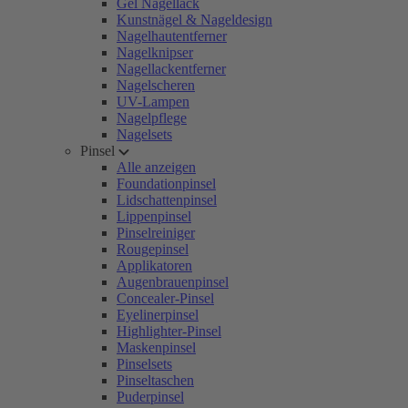
Gel Nagellack
Kunstnägel & Nageldesign
Nagelhautentferner
Nagelknipser
Nagellackentferner
Nagelscheren
UV-Lampen
Nagelpflege
Nagelsets
Pinsel
Alle anzeigen
Foundationpinsel
Lidschattenpinsel
Lippenpinsel
Pinselreiniger
Rougepinsel
Applikatoren
Augenbrauenpinsel
Concealer-Pinsel
Eyelinerpinsel
Highlighter-Pinsel
Maskenpinsel
Pinselsets
Pinseltaschen
Puderpinsel