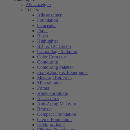
Alle anzeigen
Teint
Alle anzeigen
Foundation
Concealer
Puder
Blush
Highlighter
BB- & CC-Cream
Camouflage Make-up
Color Corrector
Contouring
Contouring Paletten
Fixing Spray & Fixierpuder
Make-up Entferner
Mineralpuder
Primer
Abdeckprodukte
Accessoires
Anti-Aging Make-up
Bronzer
Compact-Foundation
Creme-Foundation
Effektprodukte
Flüssige Foundation