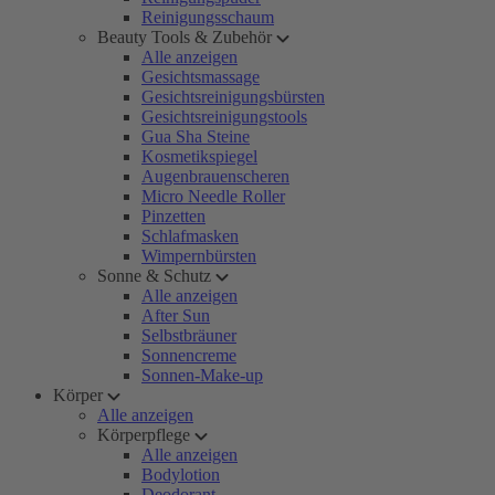
Reinigungsschaum
Beauty Tools & Zubehör
Alle anzeigen
Gesichtsmassage
Gesichtsreinigungsbürsten
Gesichtsreinigungstools
Gua Sha Steine
Kosmetikspiegel
Augenbrauenscheren
Micro Needle Roller
Pinzetten
Schlafmasken
Wimpernbürsten
Sonne & Schutz
Alle anzeigen
After Sun
Selbstbräuner
Sonnencreme
Sonnen-Make-up
Körper
Alle anzeigen
Körperpflege
Alle anzeigen
Bodylotion
Deodorant