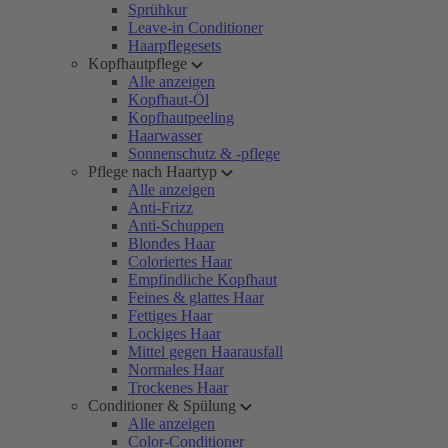
Sprühkur
Leave-in Conditioner
Haarpflegesets
Kopfhautpflege
Alle anzeigen
Kopfhaut-Öl
Kopfhautpeeling
Haarwasser
Sonnenschutz & -pflege
Pflege nach Haartyp
Alle anzeigen
Anti-Frizz
Anti-Schuppen
Blondes Haar
Coloriertes Haar
Empfindliche Kopfhaut
Feines & glattes Haar
Fettiges Haar
Lockiges Haar
Mittel gegen Haarausfall
Normales Haar
Trockenes Haar
Conditioner & Spülung
Alle anzeigen
Color-Conditioner