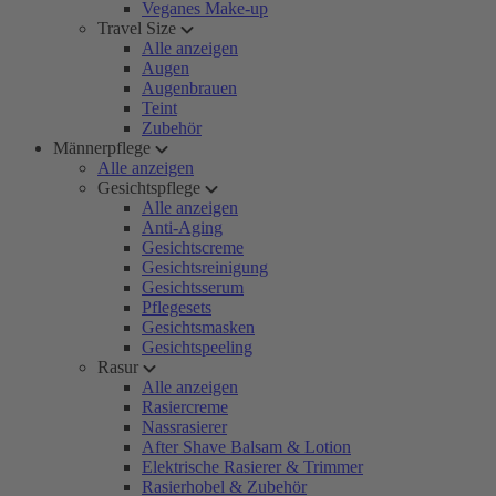
Veganes Make-up
Travel Size
Alle anzeigen
Augen
Augenbrauen
Teint
Zubehör
Männerpflege
Alle anzeigen
Gesichtspflege
Alle anzeigen
Anti-Aging
Gesichtscreme
Gesichtsreinigung
Gesichtsserum
Pflegesets
Gesichtsmasken
Gesichtspeeling
Rasur
Alle anzeigen
Rasiercreme
Nassrasierer
After Shave Balsam & Lotion
Elektrische Rasierer & Trimmer
Rasierhobel & Zubehör