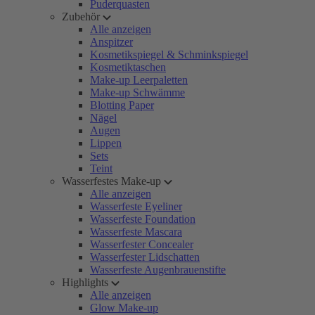
Puderquasten
Zubehör
Alle anzeigen
Anspitzer
Kosmetikspiegel & Schminkspiegel
Kosmetiktaschen
Make-up Leerpaletten
Make-up Schwämme
Blotting Paper
Nägel
Augen
Lippen
Sets
Teint
Wasserfestes Make-up
Alle anzeigen
Wasserfeste Eyeliner
Wasserfeste Foundation
Wasserfeste Mascara
Wasserfester Concealer
Wasserfester Lidschatten
Wasserfeste Augenbrauenstifte
Highlights
Alle anzeigen
Glow Make-up