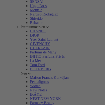
SENSAI
Hugo Boss
Montale
Narciso Rodriguez
Shiseido
Rabanne
Premiummarken
CHANEL
DIOR
Yves Saint Laurent
GIVENCHY
GUERLAIN
Parfums de Marly
INITIO Parfums Privés
La Mer
Tom Ford
EISENBERG
Neu
Maison Francis Kurkdjian
Penhaligon's
Widian
New Notes
IRÄYE
NEST NEW YORK
Farmacy Beauty