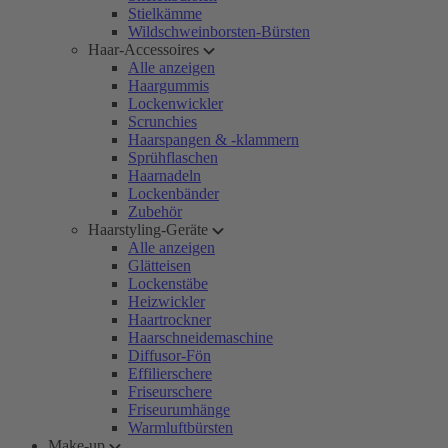
Stielkämme
Wildschweinborsten-Bürsten
Haar-Accessoires
Alle anzeigen
Haargummis
Lockenwickler
Scrunchies
Haarspangen & -klammern
Sprühflaschen
Haarnadeln
Lockenbänder
Zubehör
Haarstyling-Geräte
Alle anzeigen
Glätteisen
Lockenstäbe
Heizwickler
Haartrockner
Haarschneidemaschine
Diffusor-Fön
Effilierschere
Friseurschere
Friseurumhänge
Warmluftbürsten
Make-up