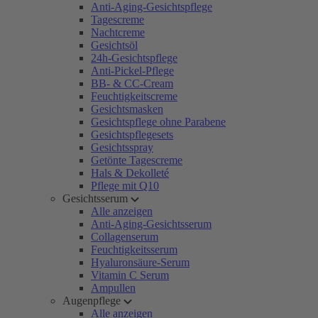
Anti-Aging-Gesichtspflege
Tagescreme
Nachtcreme
Gesichtsöl
24h-Gesichtspflege
Anti-Pickel-Pflege
BB- & CC-Cream
Feuchtigkeitscreme
Gesichtsmasken
Gesichtspflege ohne Parabene
Gesichtspflegesets
Gesichtsspray
Getönte Tagescreme
Hals & Dekolleté
Pflege mit Q10
Gesichtsserum
Alle anzeigen
Anti-Aging-Gesichtsserum
Collagenserum
Feuchtigkeitsserum
Hyaluronsäure-Serum
Vitamin C Serum
Ampullen
Augenpflege
Alle anzeigen