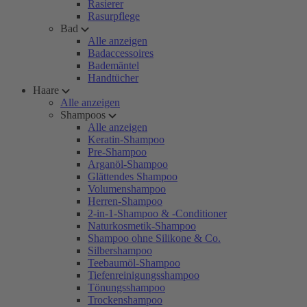
Rasierer
Rasurpflege
Bad
Alle anzeigen
Badaccessoires
Bademäntel
Handtücher
Haare
Alle anzeigen
Shampoos
Alle anzeigen
Keratin-Shampoo
Pre-Shampoo
Arganöl-Shampoo
Glättendes Shampoo
Volumenshampoo
Herren-Shampoo
2-in-1-Shampoo & -Conditioner
Naturkosmetik-Shampoo
Shampoo ohne Silikone & Co.
Silbershampoo
Teebaumöl-Shampoo
Tiefenreinigungsshampoo
Tönungsshampoo
Trockenshampoo