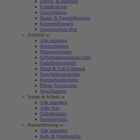
Dusch- & Badesets
Fußpflegesets
Geschenksets
Hand- & Nagelpflegesets
Körperpflegesets
Sonnenschutz-Sets
Zubehör
Alle anzeigen
Körperbürsten
Massagebürsten
Selbstbräungshandschuhe
Fußpflegezubehör
Hand & Fuß-Schmuck
Nagelpflegezubehör
Peelinghandschuhe
Pflege Accessoires
Waschlappen
Sonne & Schutz
Alle anzeigen
After Sun
Selbstbräuner
Sonnenschutz
Haarentfernung
Alle anzeigen
Kalt- & Warmwachs