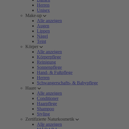
Herren
Unisex
Make-up
Alle anzeigen
Augen
Lippen
Nägel
Teint
Körper
Alle anzeigen
Körperpflege
Reinigung
Sonnenpflege
Hand- & Fußpflege
Herren
Schwangerschafts- & Babypflege
Haare
Alle anzeigen
Conditioner
Haarpflege
Shampoo
Styling
Zertifizierte Naturkosmetik
Alle anzeigen