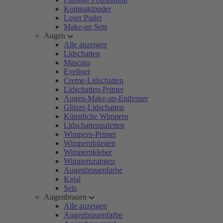
Kompaktpuder
Loser Puder
Make-up Sets
Augen
Alle anzeigen
Lidschatten
Mascara
Eyeliner
Creme-Lidschatten
Lidschatten-Primer
Augen-Make-up-Entferner
Glitzer-Lidschatten
Künstliche Wimpern
Lidschattenpaletten
Wimpern-Primer
Wimpernbürsten
Wimpernkleber
Wimpernzangen
Augenbrauenfarbe
Kajal
Sets
Augenbrauen
Alle anzeigen
Augenbrauenfarbe