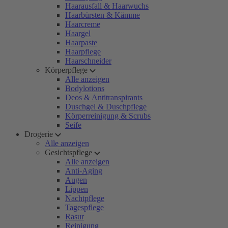
Haarausfall & Haarwuchs
Haarbürsten & Kämme
Haarcreme
Haargel
Haarpaste
Haarpflege
Haarschneider
Körperpflege
Alle anzeigen
Bodylotions
Deos & Antitranspirants
Duschgel & Duschpflege
Körperreinigung & Scrubs
Seife
Drogerie
Alle anzeigen
Gesichtspflege
Alle anzeigen
Anti-Aging
Augen
Lippen
Nachtpflege
Tagespflege
Rasur
Reinigung