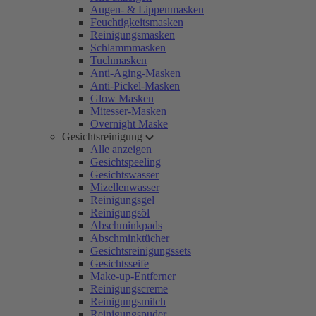
Augen- & Lippenmasken
Feuchtigkeitsmasken
Reinigungsmasken
Schlammmasken
Tuchmasken
Anti-Aging-Masken
Anti-Pickel-Masken
Glow Masken
Mitesser-Masken
Overnight Maske
Gesichtsreinigung
Alle anzeigen
Gesichtspeeling
Gesichtswasser
Mizellenwasser
Reinigungsgel
Reinigungsöl
Abschminkpads
Abschminktücher
Gesichtsreinigungssets
Gesichtsseife
Make-up-Entferner
Reinigungscreme
Reinigungsmilch
Reinigungspuder