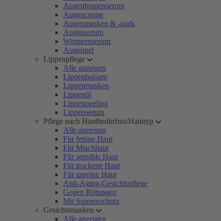
Augenbrauenserum
Augencreme
Augenmasken & -pads
Augenserum
Wimpernserum
Augengel
Lippenpflege
Alle anzeigen
Lippenbalsam
Lippenmasken
Lippenöl
Lippenpeeling
Lippenserum
Pflege nach Hautbedürfnis/Hauttyp
Alle anzeigen
Für fettige Haut
Für Mischhaut
Für sensible Haut
Für trockene Haut
Für unreine Haut
Anti-Aging-Gesichtspflege
Gegen Rötungen
Mit Sonnenschutz
Gesichtsmasken
Alle anzeigen