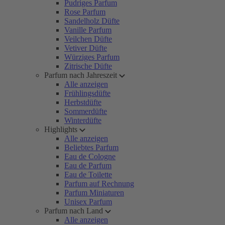
Pudriges Parfum
Rose Parfum
Sandelholz Düfte
Vanille Parfum
Veilchen Düfte
Vetiver Düfte
Würziges Parfum
Zitrische Düfte
Parfum nach Jahreszeit
Alle anzeigen
Frühlingsdüfte
Herbstdüfte
Sommerdüfte
Winterdüfte
Highlights
Alle anzeigen
Beliebtes Parfum
Eau de Cologne
Eau de Parfum
Eau de Toilette
Parfum auf Rechnung
Parfum Miniaturen
Unisex Parfum
Parfum nach Land
Alle anzeigen