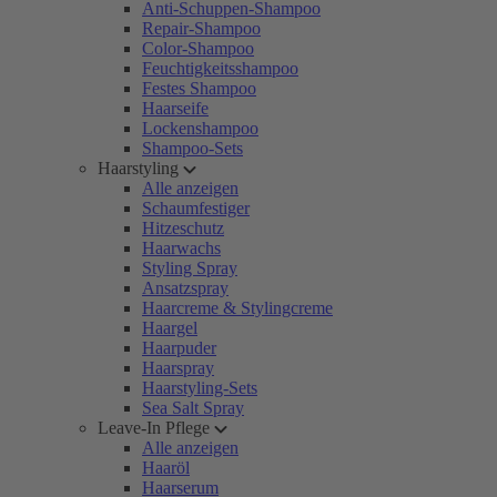
Anti-Schuppen-Shampoo
Repair-Shampoo
Color-Shampoo
Feuchtigkeitsshampoo
Festes Shampoo
Haarseife
Lockenshampoo
Shampoo-Sets
Haarstyling
Alle anzeigen
Schaumfestiger
Hitzeschutz
Haarwachs
Styling Spray
Ansatzspray
Haarcreme & Stylingcreme
Haargel
Haarpuder
Haarspray
Haarstyling-Sets
Sea Salt Spray
Leave-In Pflege
Alle anzeigen
Haaröl
Haarserum