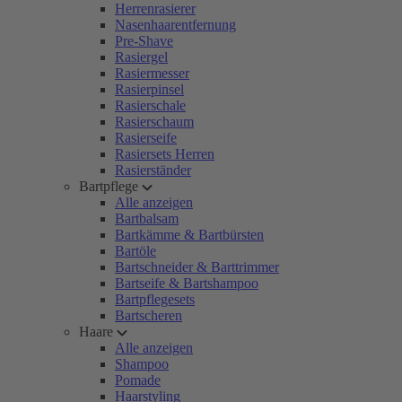
Herrenrasierer
Nasenhaarentfernung
Pre-Shave
Rasiergel
Rasiermesser
Rasierpinsel
Rasierschale
Rasierschaum
Rasierseife
Rasiersets Herren
Rasierständer
Bartpflege
Alle anzeigen
Bartbalsam
Bartkämme & Bartbürsten
Bartöle
Bartschneider & Barttrimmer
Bartseife & Bartshampoo
Bartpflegesets
Bartscheren
Haare
Alle anzeigen
Shampoo
Pomade
Haarstyling