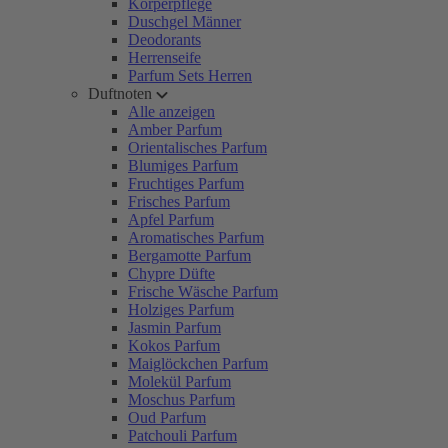
Körperpflege
Duschgel Männer
Deodorants
Herrenseife
Parfum Sets Herren
Duftnoten
Alle anzeigen
Amber Parfum
Orientalisches Parfum
Blumiges Parfum
Fruchtiges Parfum
Frisches Parfum
Apfel Parfum
Aromatisches Parfum
Bergamotte Parfum
Chypre Düfte
Frische Wäsche Parfum
Holziges Parfum
Jasmin Parfum
Kokos Parfum
Maiglöckchen Parfum
Molekül Parfum
Moschus Parfum
Oud Parfum
Patchouli Parfum