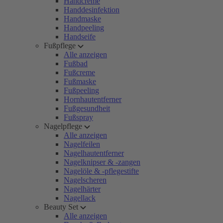
Handcreme
Handdesinfektion
Handmaske
Handpeeling
Handseife
Fußpflege
Alle anzeigen
Fußbad
Fußcreme
Fußmaske
Fußpeeling
Hornhautentferner
Fußgesundheit
Fußspray
Nagelpflege
Alle anzeigen
Nagelfeilen
Nagelhautentferner
Nagelknipser & -zangen
Nagelöle & -pflegestifte
Nagelscheren
Nagelhärter
Nagellack
Beauty Set
Alle anzeigen