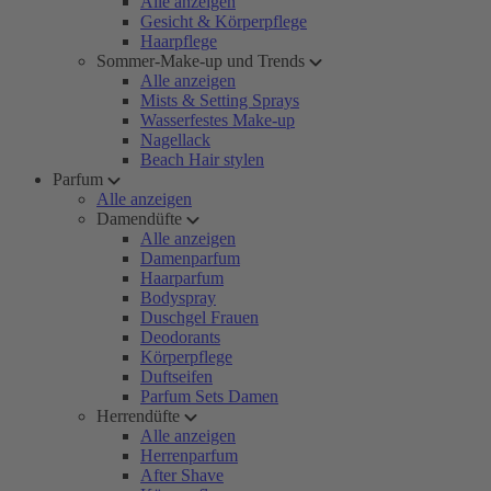
Alle anzeigen
Gesicht & Körperpflege
Haarpflege
Sommer-Make-up und Trends
Alle anzeigen
Mists & Setting Sprays
Wasserfestes Make-up
Nagellack
Beach Hair stylen
Parfum
Alle anzeigen
Damendüfte
Alle anzeigen
Damenparfum
Haarparfum
Bodyspray
Duschgel Frauen
Deodorants
Körperpflege
Duftseifen
Parfum Sets Damen
Herrendüfte
Alle anzeigen
Herrenparfum
After Shave