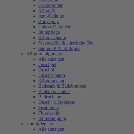
Körperbutter
Körperöl
Anti-Cellulite
Bodyspray
Hals & Dekolleté
Intimpflege
Körperschaum
Massageöle & ätherische Öle
Sauna-Öl & -Aufguss
Körperreinigung
Alle anzeigen
Duschgel
Duschöl
Duschschaum
Körperpeeling
Badesalz & Badebomben
Badeöl & -milch
Badeschaum
Dusch- & Badesets
Feste Seife
Flüssigseife
Intimreinigung
Handpflege
Alle anzeigen