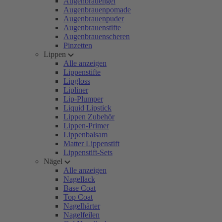
Augenbrauengel
Augenbrauenpomade
Augenbrauenpuder
Augenbrauenstifte
Augenbrauenscheren
Pinzetten
Lippen
Alle anzeigen
Lippenstifte
Lipgloss
Lipliner
Lip-Plumper
Liquid Lipstick
Lippen Zubehör
Lippen-Primer
Lippenbalsam
Matter Lippenstift
Lippenstift-Sets
Nägel
Alle anzeigen
Nagellack
Base Coat
Top Coat
Nagelhärter
Nagelfeilen