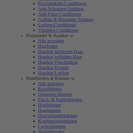
Feuchtigkeits-Conditioner
Anti-Schuppen-Spülung
Anti-Frizz-Conditioner
Aufbau & Reparatur Spülung
Locken-Conditioner
Volumen-Conditioner
Haarmaske & Haarkur
Alle anzeigen
Haarbutter
Haarkur trockenes Haar
Haarkur gefärbtes Haar
Haarkur Feuchtigkeit
Haarkur Keratin
Haarkur Locken
Haarbürsten & Kämme
Alle anzeigen
Rundbürsten
Detangler-Bürsten
Flach- & Paddelbürsten
Holzbürsten
Haarkämme
Haarschneidekämme
Kopfmassagebürsten
Lockenkämme
Skelettbürsten