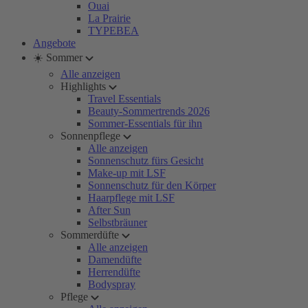
Ouai
La Prairie
TYPEBEA
Angebote
☀️ Sommer
Alle anzeigen
Highlights
Travel Essentials
Beauty-Sommertrends 2026
Sommer-Essentials für ihn
Sonnenpflege
Alle anzeigen
Sonnenschutz fürs Gesicht
Make-up mit LSF
Sonnenschutz für den Körper
Haarpflege mit LSF
After Sun
Selbstbräuner
Sommerdüfte
Alle anzeigen
Damendüfte
Herrendüfte
Bodyspray
Pflege