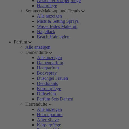
Gesicht & Körperpflege
Haarpflege
Sommer-Make-up und Trends
Alle anzeigen
Mists & Setting Sprays
Wasserfestes Make-up
Nagellack
Beach Hair stylen
Parfum
Alle anzeigen
Damendüfte
Alle anzeigen
Damenparfum
Haarparfum
Bodyspray
Duschgel Frauen
Deodorants
Körperpflege
Duftseifen
Parfum Sets Damen
Herrendüfte
Alle anzeigen
Herrenparfum
After Shave
Körperpflege