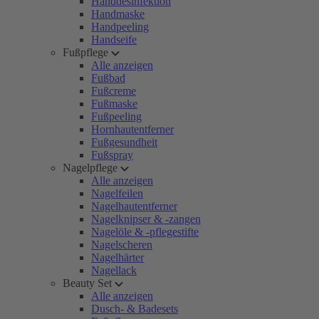
Handdesinfektion
Handmaske
Handpeeling
Handseife
Fußpflege
Alle anzeigen
Fußbad
Fußcreme
Fußmaske
Fußpeeling
Hornhautentferner
Fußgesundheit
Fußspray
Nagelpflege
Alle anzeigen
Nagelfeilen
Nagelhautentferner
Nagelknipser & -zangen
Nagelöle & -pflegestifte
Nagelscheren
Nagelhärter
Nagellack
Beauty Set
Alle anzeigen
Dusch- & Badesets