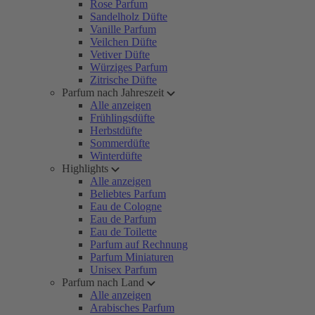
Rose Parfum
Sandelholz Düfte
Vanille Parfum
Veilchen Düfte
Vetiver Düfte
Würziges Parfum
Zitrische Düfte
Parfum nach Jahreszeit
Alle anzeigen
Frühlingsdüfte
Herbstdüfte
Sommerdüfte
Winterdüfte
Highlights
Alle anzeigen
Beliebtes Parfum
Eau de Cologne
Eau de Parfum
Eau de Toilette
Parfum auf Rechnung
Parfum Miniaturen
Unisex Parfum
Parfum nach Land
Alle anzeigen
Arabisches Parfum