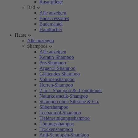
Rasurpflege
Bad
Alle anzeigen
Badaccessoires
Bademäntel
Handtücher
Haare
Alle anzeigen
Shampoos
Alle anzeigen
Keratin-Shampoo
Pre-Shampoo
Arganöl-Shampoo
Glättendes Shampoo
Volumenshampoo
Herren-Shampoo
2-in-1-Shampoo & -Conditioner
Naturkosmetik-Shampoo
Shampoo ohne Silikone & Co.
Silbershampoo
Teebaumöl-Shampoo
Tiefenreinigungsshampoo
Tönungsshampoo
Trockenshampoo
Anti-Schuppen-Shampoo