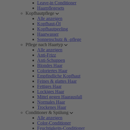
Leave-in Conditioner
Haarpflegesets
Kopfhautpflege
Alle anzeigen
Kopfhaut-Öl
Kopfhautpeeling
Haarwasser
Sonnenschutz & -pflege
Pflege nach Haartyp
Alle anzeigen
Anti-Frizz
Anti-Schuppen
Blondes Haar
Coloriertes Haar
Empfindliche Kopfhaut
Feines & glattes Haar
Fettiges Haar
Lockiges Haar
Mittel gegen Haarausfall
Normales Haar
Trockenes Haar
Conditioner & Spülung
Alle anzeigen
Color-Conditioner
Feuchtigkeits-Conditioner