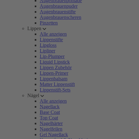
Augenbrauenpomade
Augenbrauenpuder
Augenbrauenstifte
Augenbrauenscheren
Pinzetten
Lippen
Alle anzeigen
Lippenstifte
Lipgloss
Lipliner
Lip-Plumper
Liquid Lipstick
Lippen Zubehör
Lippen-Primer
Lippenbalsam
Matter Lippenstift
Lippenstift-Sets
Nägel
Alle anzeigen
Nagellack
Base Coat
Top Coat
Nagelhärter
Nagelfeilen
Gel Nagellack