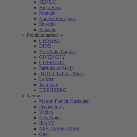
SENSAI
Hugo Boss
Montale
Narciso Rodriguez
Shiseido
Rabanne
Premiummarken
CHANEL
DIOR
Yves Saint Laurent
GIVENCHY
GUERLAIN
Parfums de Marly
INITIO Parfums Privés
La Mer
Tom Ford
EISENBERG
Neu
Maison Francis Kurkdjian
Penhaligon's
Widian
New Notes
IRÄYE
NEST NEW YORK
Ouai