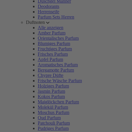
Duschgel Männer
Deodorants
Herrenseife
Parfum Sets Herren
Duftnoten
Alle anzeigen
Amber Parfum
Orientalisches Parfum
Blumiges Parfum
Fruchtiges Parfum
Frisches Parfum
Apfel Parfum
Aromatisches Parfum
Bergamotte Parfum
Chypre Düfte
Frische Wäsche Parfum
Holziges Parfum
Jasmin Parfum
Kokos Parfum
Maiglöckchen Parfum
Molekül Parfum
Moschus Parfum
Oud Parfum
Patchouli Parfum
Pudriges Parfum