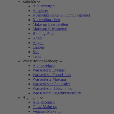
Zubehör
Alle anzeigen
Anspitzer
Kosmetikspiegel & Schminkspiegel
Kosmetiktaschen
Make-up Leerpaletten
Make-up Schwämme
Blotting Paper
Nägel
Augen
Lippen
Sets
Teint
Wasserfestes Make-up
Alle anzeigen
Wasserfeste Eyeliner
Wasserfeste Foundation
Wasserfeste Mascara
Wasserfester Concealer
Wasserfester Lidschatten
Wasserfeste Augenbrauenstifte
Highlights
Alle anzeigen
Glow Make-up
Veganes Make-up