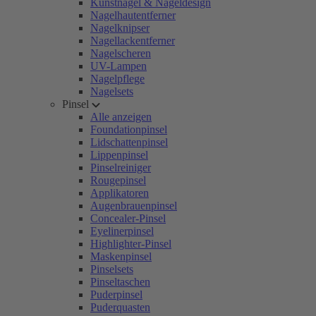
Kunstnägel & Nageldesign
Nagelhautentferner
Nagelknipser
Nagellackentferner
Nagelscheren
UV-Lampen
Nagelpflege
Nagelsets
Pinsel
Alle anzeigen
Foundationpinsel
Lidschattenpinsel
Lippenpinsel
Pinselreiniger
Rougepinsel
Applikatoren
Augenbrauenpinsel
Concealer-Pinsel
Eyelinerpinsel
Highlighter-Pinsel
Maskenpinsel
Pinselsets
Pinseltaschen
Puderpinsel
Puderquasten