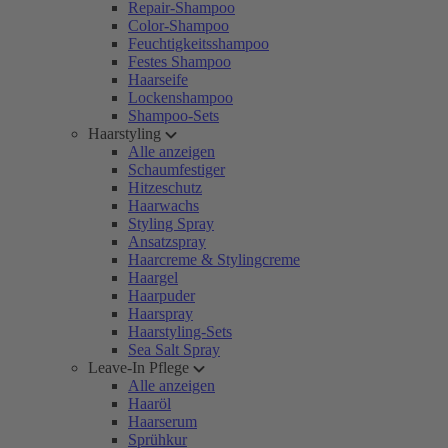
Repair-Shampoo
Color-Shampoo
Feuchtigkeitsshampoo
Festes Shampoo
Haarseife
Lockenshampoo
Shampoo-Sets
Haarstyling
Alle anzeigen
Schaumfestiger
Hitzeschutz
Haarwachs
Styling Spray
Ansatzspray
Haarcreme & Stylingcreme
Haargel
Haarpuder
Haarspray
Haarstyling-Sets
Sea Salt Spray
Leave-In Pflege
Alle anzeigen
Haaröl
Haarserum
Sprühkur