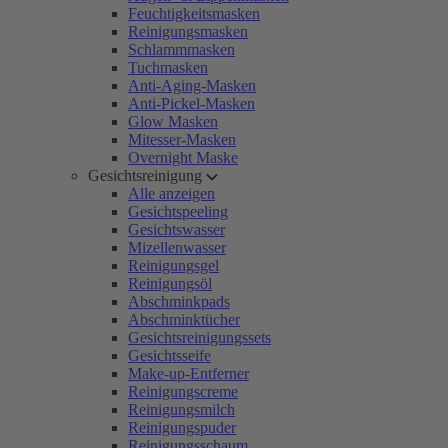
Feuchtigkeitsmasken
Reinigungsmasken
Schlammmasken
Tuchmasken
Anti-Aging-Masken
Anti-Pickel-Masken
Glow Masken
Mitesser-Masken
Overnight Maske
Gesichtsreinigung
Alle anzeigen
Gesichtspeeling
Gesichtswasser
Mizellenwasser
Reinigungsgel
Reinigungsöl
Abschminkpads
Abschminktücher
Gesichtsreinigungssets
Gesichtsseife
Make-up-Entferner
Reinigungscreme
Reinigungsmilch
Reinigungspuder
Reinigungsschaum