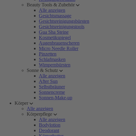
Beauty Tools & Zubehör
Alle anzeigen
Gesichtsmassage
Gesichtsreinigungsbürsten
Gesichtsreinigungstools
Gua Sha Steine
Kosmetikspiegel
Augenbrauenscheren
Micro Needle Roller
Pinzetten
Schlafmasken
Wimpernbürsten
Sonne & Schutz
Alle anzeigen
After Sun
Selbstbräuner
Sonnencreme
Sonnen-Make-up
Körper
Alle anzeigen
Körperpflege
Alle anzeigen
Bodylotion
Deodorant
Körperbutter