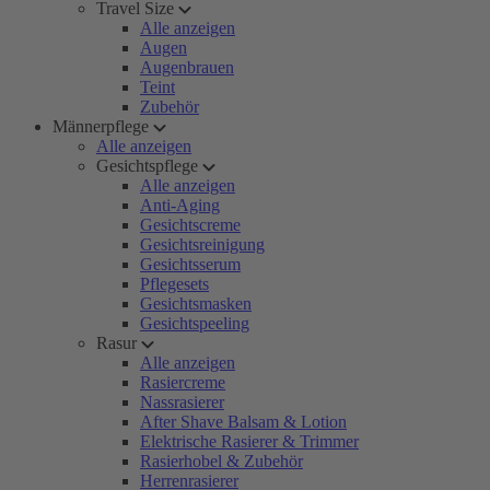
Travel Size
Alle anzeigen
Augen
Augenbrauen
Teint
Zubehör
Männerpflege
Alle anzeigen
Gesichtspflege
Alle anzeigen
Anti-Aging
Gesichtscreme
Gesichtsreinigung
Gesichtsserum
Pflegesets
Gesichtsmasken
Gesichtspeeling
Rasur
Alle anzeigen
Rasiercreme
Nassrasierer
After Shave Balsam & Lotion
Elektrische Rasierer & Trimmer
Rasierhobel & Zubehör
Herrenrasierer