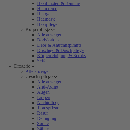
Haarbürsten & Kämme
Haarcreme
Haargel
Haarpaste
Haarpflege
Körperpflege
Alle anzeigen
Bodylotions
Deos & Antitranspirants
Duschgel & Duschpflege
Körperreinigung & Scrubs
Seife
Drogerie
Alle anzeigen
Gesichtspflege
Alle anzeigen
Anti-Aging
Augen
Lippen
Nachtpflege
Tagespflege
Rasur
Reinigung
Sonne
Zähne