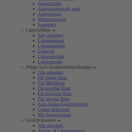
Augencreme
Augenmasken & -pads
Augenserum
Wimpernserum
Augengel
Lippenpflege
Alle anzeigen
Lippenbalsam
Lippenmasken
Lippenöl
Lippenpeeling
Lippenserum
Pflege nach Hautbedürfnis/Hauttyp
Alle anzeigen
Für fettige Haut
Für Mischhaut
Für sensible Haut
Für trockene Haut
Für unreine Haut
Anti-Aging-Gesichtspflege
Gegen Rötungen
Mit Sonnenschutz
Gesichtsmasken
Alle anzeigen
Augen- & Lippenmasken