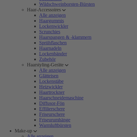
Wildschweinborsten-Bürsten
Haar-Accessoires
Alle anzeigen
Haargummis
Lockenwickler
Scrunchies
Haarspangen & -klammern
Sprühflaschen
Haarnadeln
Lockenbänder
Zubehör
Haarstyling-Geräte
Alle anzeigen
Glätteisen
Lockenstäbe
Heizwickler
Haartrockner
Haarschneidemaschine
Diffusor-Fön
Effilierschere
Friseurschere
Friseurumhänge
Warmluftbürsten
Make-up
Alle anzeigen