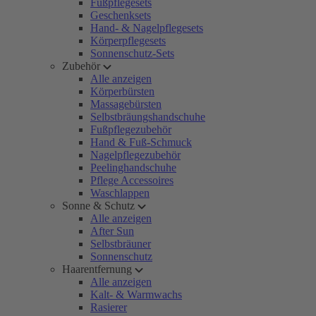
Fußpflegesets
Geschenksets
Hand- & Nagelpflegesets
Körperpflegesets
Sonnenschutz-Sets
Zubehör
Alle anzeigen
Körperbürsten
Massagebürsten
Selbstbräungshandschuhe
Fußpflegezubehör
Hand & Fuß-Schmuck
Nagelpflegezubehör
Peelinghandschuhe
Pflege Accessoires
Waschlappen
Sonne & Schutz
Alle anzeigen
After Sun
Selbstbräuner
Sonnenschutz
Haarentfernung
Alle anzeigen
Kalt- & Warmwachs
Rasierer