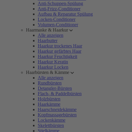
Anti-Schuppen-Spülung
Anti-Frizz-Conditioner
Aufbau & Reparatur Spülung
Locken-Conditioner
Volumen-Conditioner
Haarmaske & Haarkur
Alle anzeigen
Haarbutter
Haarkur trockenes Haar
Haarkur gefärbtes Haar
Haarkur Feuchtigkeit
Haarkur Keratin
Haarkur Locken
Haarbürsten & Kämme
Alle anzeigen
Rundbürsten
Detangler-Bürsten
Flach- & Paddelbürsten
Holzbürsten
Haarkämme
Haarschneidekämme
Kopfmassagebürsten
Lockenkämme
Skelettbürsten
Stielkämme