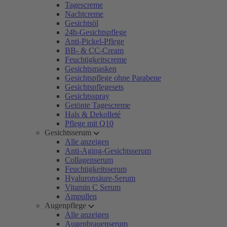
Tagescreme
Nachtcreme
Gesichtsöl
24h-Gesichtspflege
Anti-Pickel-Pflege
BB- & CC-Cream
Feuchtigkeitscreme
Gesichtsmasken
Gesichtspflege ohne Parabene
Gesichtspflegesets
Gesichtsspray
Getönte Tagescreme
Hals & Dekolleté
Pflege mit Q10
Gesichtsserum
Alle anzeigen
Anti-Aging-Gesichtsserum
Collagenserum
Feuchtigkeitsserum
Hyaluronsäure-Serum
Vitamin C Serum
Ampullen
Augenpflege
Alle anzeigen
Augenbrauenserum