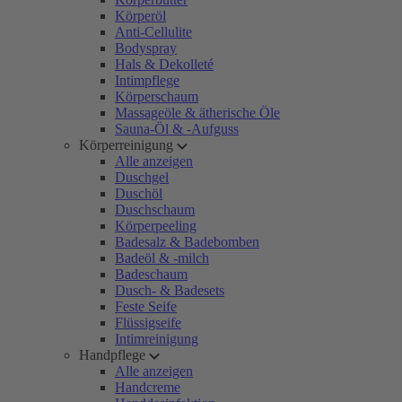
Körperöl
Anti-Cellulite
Bodyspray
Hals & Dekolleté
Intimpflege
Körperschaum
Massageöle & ätherische Öle
Sauna-Öl & -Aufguss
Körperreinigung
Alle anzeigen
Duschgel
Duschöl
Duschschaum
Körperpeeling
Badesalz & Badebomben
Badeöl & -milch
Badeschaum
Dusch- & Badesets
Feste Seife
Flüssigseife
Intimreinigung
Handpflege
Alle anzeigen
Handcreme