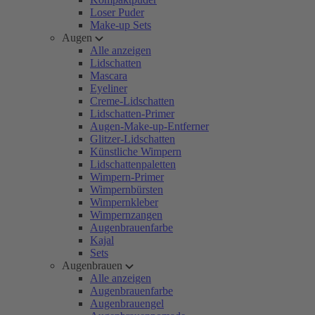
Loser Puder
Make-up Sets
Augen
Alle anzeigen
Lidschatten
Mascara
Eyeliner
Creme-Lidschatten
Lidschatten-Primer
Augen-Make-up-Entferner
Glitzer-Lidschatten
Künstliche Wimpern
Lidschattenpaletten
Wimpern-Primer
Wimpernbürsten
Wimpernkleber
Wimpernzangen
Augenbrauenfarbe
Kajal
Sets
Augenbrauen
Alle anzeigen
Augenbrauenfarbe
Augenbrauengel