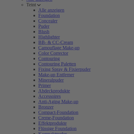
Teint
Alle anzeigen
Foundation
Concealer
Puder
Blush
Highlighter
BB- & CC-Cream
Camouflage Make-up
Color Corrector
Contouring
Contouring Paletten
Fixing Spray & Fixierpuder
Make-up Entferner
Mineralpuder
Primer
Abdeckprodukte
Accessoires
Anti-Aging Make-up
Bronzer
Compact-Foundation
Creme-Foundation
Effektprodukte
Flüssige Foundation
Kompaktpuder