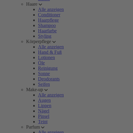
Haare
Alle anzeigen
Conditioner
Haarpflege
Shampoo
Haarfarbe
Styling
Körperpflege
Alle anzeigen
Hand & Fuß
Lotionen
Öle
Reinigung
Sonne
Deodorants
Seifen
Make-up
Alle anzeigen
Augen
Lippen
Nägel
Pinsel
Teint
Parfum
Alle anzeigen