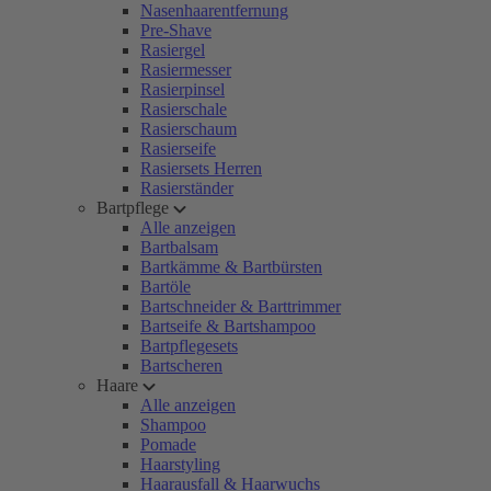
Nasenhaarentfernung
Pre-Shave
Rasiergel
Rasiermesser
Rasierpinsel
Rasierschale
Rasierschaum
Rasierseife
Rasiersets Herren
Rasierständer
Bartpflege
Alle anzeigen
Bartbalsam
Bartkämme & Bartbürsten
Bartöle
Bartschneider & Barttrimmer
Bartseife & Bartshampoo
Bartpflegesets
Bartscheren
Haare
Alle anzeigen
Shampoo
Pomade
Haarstyling
Haarausfall & Haarwuchs