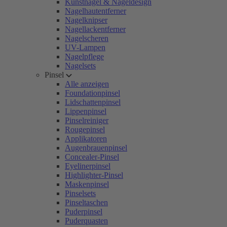
Kunstnägel & Nageldesign
Nagelhautentferner
Nagelknipser
Nagellackentferner
Nagelscheren
UV-Lampen
Nagelpflege
Nagelsets
Pinsel
Alle anzeigen
Foundationpinsel
Lidschattenpinsel
Lippenpinsel
Pinselreiniger
Rougepinsel
Applikatoren
Augenbrauenpinsel
Concealer-Pinsel
Eyelinerpinsel
Highlighter-Pinsel
Maskenpinsel
Pinselsets
Pinseltaschen
Puderpinsel
Puderquasten