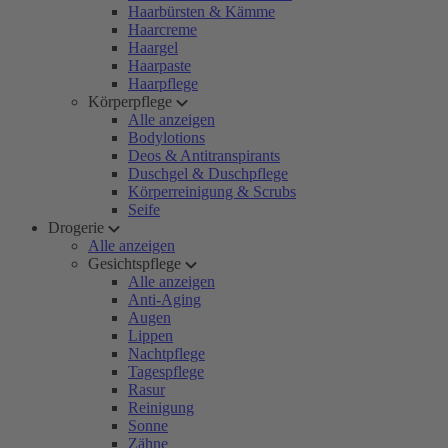
Haarbürsten & Kämme
Haarcreme
Haargel
Haarpaste
Haarpflege
Körperpflege
Alle anzeigen
Bodylotions
Deos & Antitranspirants
Duschgel & Duschpflege
Körperreinigung & Scrubs
Seife
Drogerie
Alle anzeigen
Gesichtspflege
Alle anzeigen
Anti-Aging
Augen
Lippen
Nachtpflege
Tagespflege
Rasur
Reinigung
Sonne
Zähne