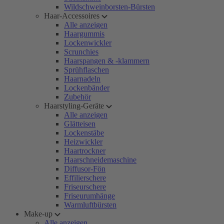
Wildschweinborsten-Bürsten
Haar-Accessoires
Alle anzeigen
Haargummis
Lockenwickler
Scrunchies
Haarspangen & -klammern
Sprühflaschen
Haarnadeln
Lockenbänder
Zubehör
Haarstyling-Geräte
Alle anzeigen
Glätteisen
Lockenstäbe
Heizwickler
Haartrockner
Haarschneidemaschine
Diffusor-Fön
Effilierschere
Friseurschere
Friseurumhänge
Warmluftbürsten
Make-up
Alle anzeigen