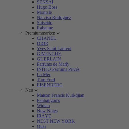
SENSAI
Hugo Boss
Montale
Narciso Rodriguez
Shiseido
Rabanne
Premiummarken
CHANEL
DIOR
Yves Saint Laurent
GIVENCHY
GUERLAIN
Parfums de Marly
INITIO Parfums Privés
La Mer
Tom Ford
EISENBERG
Neu
Maison Francis Kurkdjian
Penhaligon's
Widian
New Notes
IRÄYE
NEST NEW YORK
Ouai