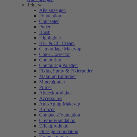
Teint
Alle anzeigen
Foundation
Concealer
Puder
Blush
Highlighter
BB- & CC-Cream
Camouflage Make-up
Color Corrector
Contouring
Contouring Paletten
Fixing Spray & Fixierpuder
Make-up Entferner
Mineralpuder
Primer
Abdeckprodukte
Accessoires
Anti-Aging Make-up
Bronzer
Compact-Foundation
Creme-Foundation
Effektprodukte
Flüssige Foundation
Kompaktpuder