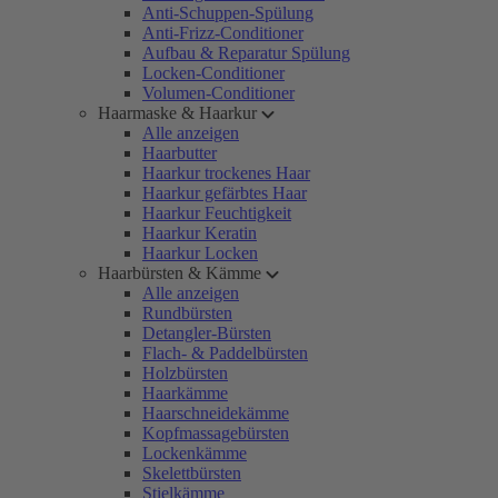
Anti-Schuppen-Spülung
Anti-Frizz-Conditioner
Aufbau & Reparatur Spülung
Locken-Conditioner
Volumen-Conditioner
Haarmaske & Haarkur
Alle anzeigen
Haarbutter
Haarkur trockenes Haar
Haarkur gefärbtes Haar
Haarkur Feuchtigkeit
Haarkur Keratin
Haarkur Locken
Haarbürsten & Kämme
Alle anzeigen
Rundbürsten
Detangler-Bürsten
Flach- & Paddelbürsten
Holzbürsten
Haarkämme
Haarschneidekämme
Kopfmassagebürsten
Lockenkämme
Skelettbürsten
Stielkämme