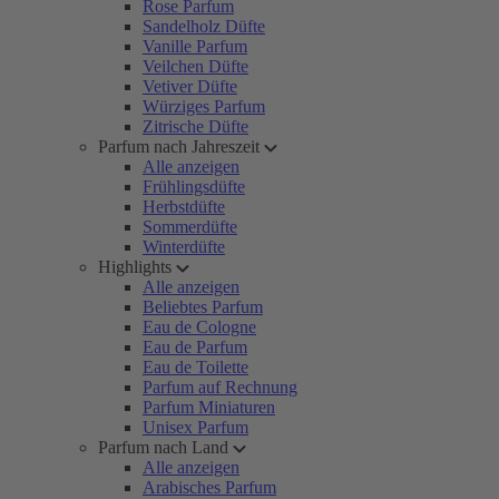
Rose Parfum
Sandelholz Düfte
Vanille Parfum
Veilchen Düfte
Vetiver Düfte
Würziges Parfum
Zitrische Düfte
Parfum nach Jahreszeit
Alle anzeigen
Frühlingsdüfte
Herbstdüfte
Sommerdüfte
Winterdüfte
Highlights
Alle anzeigen
Beliebtes Parfum
Eau de Cologne
Eau de Parfum
Eau de Toilette
Parfum auf Rechnung
Parfum Miniaturen
Unisex Parfum
Parfum nach Land
Alle anzeigen
Arabisches Parfum