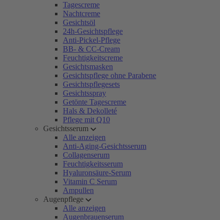
Tagescreme
Nachtcreme
Gesichtsöl
24h-Gesichtspflege
Anti-Pickel-Pflege
BB- & CC-Cream
Feuchtigkeitscreme
Gesichtsmasken
Gesichtspflege ohne Parabene
Gesichtspflegesets
Gesichtsspray
Getönte Tagescreme
Hals & Dekolleté
Pflege mit Q10
Gesichtsserum
Alle anzeigen
Anti-Aging-Gesichtsserum
Collagenserum
Feuchtigkeitsserum
Hyaluronsäure-Serum
Vitamin C Serum
Ampullen
Augenpflege
Alle anzeigen
Augenbrauenserum