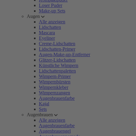
Loser Puder
Make-up Sets
Augen
Alle anzeigen
Lidschatten
Mascara
Eyeliner
Creme-Lidschatten
Lidschatten-Primer
Augen-Make-up-Entferner
Glitzer-Lidschatten
Künstliche Wimpern
Lidschattenpaletten
Wimpern-Primer
Wimpernbürsten
Wimpernkleber
Wimpernzangen
Augenbrauenfarbe
Kajal
Sets
Augenbrauen
Alle anzeigen
Augenbrauenfarbe
Augenbrauengel