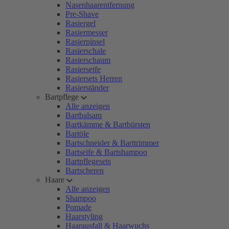
Nasenhaarentfernung
Pre-Shave
Rasiergel
Rasiermesser
Rasierpinsel
Rasierschale
Rasierschaum
Rasierseife
Rasiersets Herren
Rasierständer
Bartpflege
Alle anzeigen
Bartbalsam
Bartkämme & Bartbürsten
Bartöle
Bartschneider & Barttrimmer
Bartseife & Bartshampoo
Bartpflegesets
Bartscheren
Haare
Alle anzeigen
Shampoo
Pomade
Haarstyling
Haarausfall & Haarwuchs