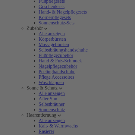
Fußpflegesets
Geschenksets
Hand- & Nagelpflegesets
Körperpflegesets
Sonnenschutz-Sets
Zubehör
Alle anzeigen
Körperbürsten
Massagebürsten
Selbstbräungshandschuhe
Fußpflegezubehör
Hand & Fuß-Schmuck
Nagelpflegezubehör
Peelinghandschuhe
Pflege Accessoires
Waschlappen
Sonne & Schutz
Alle anzeigen
After Sun
Selbstbräuner
Sonnenschutz
Haarentfernung
Alle anzeigen
Kalt- & Warmwachs
Rasierer