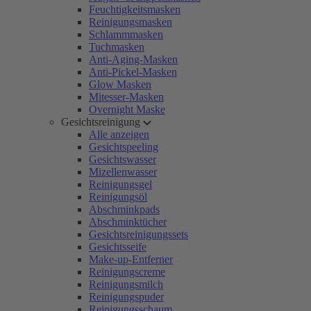
Feuchtigkeitsmasken
Reinigungsmasken
Schlammmasken
Tuchmasken
Anti-Aging-Masken
Anti-Pickel-Masken
Glow Masken
Mitesser-Masken
Overnight Maske
Gesichtsreinigung
Alle anzeigen
Gesichtspeeling
Gesichtswasser
Mizellenwasser
Reinigungsgel
Reinigungsöl
Abschminkpads
Abschminktücher
Gesichtsreinigungssets
Gesichtsseife
Make-up-Entferner
Reinigungscreme
Reinigungsmilch
Reinigungspuder
Reinigungsschaum