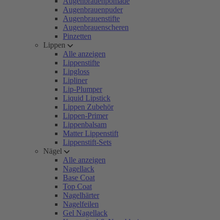
Augenbrauenpomade
Augenbrauenpuder
Augenbrauenstifte
Augenbrauenscheren
Pinzetten
Lippen
Alle anzeigen
Lippenstifte
Lipgloss
Lipliner
Lip-Plumper
Liquid Lipstick
Lippen Zubehör
Lippen-Primer
Lippenbalsam
Matter Lippenstift
Lippenstift-Sets
Nägel
Alle anzeigen
Nagellack
Base Coat
Top Coat
Nagelhärter
Nagelfeilen
Gel Nagellack