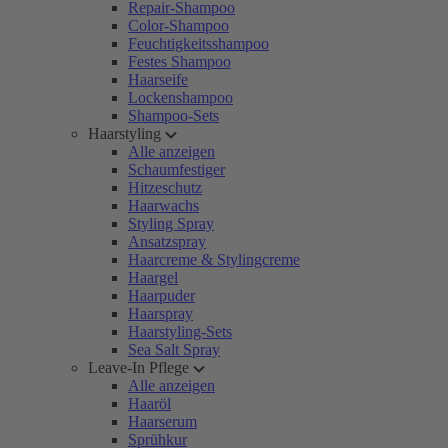
Repair-Shampoo
Color-Shampoo
Feuchtigkeitsshampoo
Festes Shampoo
Haarseife
Lockenshampoo
Shampoo-Sets
Haarstyling
Alle anzeigen
Schaumfestiger
Hitzeschutz
Haarwachs
Styling Spray
Ansatzspray
Haarcreme & Stylingcreme
Haargel
Haarpuder
Haarspray
Haarstyling-Sets
Sea Salt Spray
Leave-In Pflege
Alle anzeigen
Haaröl
Haarserum
Sprühkur