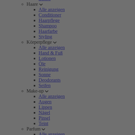
Haare
Alle anzeigen
Conditioner
Haarpflege
Shampoo
Haarfarbe
Styling
Körperpflege
Alle anzeigen
Hand & Fuß
Lotionen
Öle
Reinigung
Sonne
Deodorants
Seifen
Make-up
Alle anzeigen
Augen
Lippen
Nägel
Pinsel
Teint
Parfum
Alle anzeigen