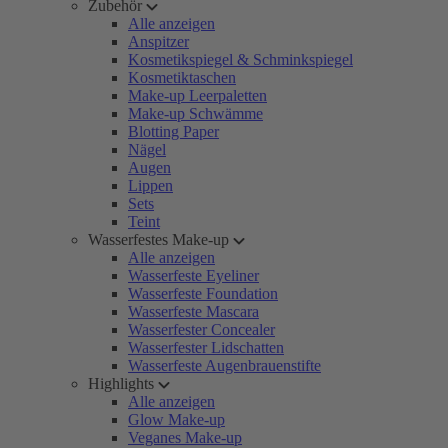
Zubehör
Alle anzeigen
Anspitzer
Kosmetikspiegel & Schminkspiegel
Kosmetiktaschen
Make-up Leerpaletten
Make-up Schwämme
Blotting Paper
Nägel
Augen
Lippen
Sets
Teint
Wasserfestes Make-up
Alle anzeigen
Wasserfeste Eyeliner
Wasserfeste Foundation
Wasserfeste Mascara
Wasserfester Concealer
Wasserfester Lidschatten
Wasserfeste Augenbrauenstifte
Highlights
Alle anzeigen
Glow Make-up
Veganes Make-up