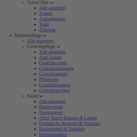
Travel Size
Alle anzeigen
Augen
Augenbrauen
Teint
Zubehör
Männerpflege
Alle anzeigen
Gesichtspflege
Alle anzeigen
Anti-Aging
Gesichtscreme
Gesichtsreinigung
Gesichtsserum
Pflegesets
Gesichtsmasken
Gesichtspeeling
Rasur
Alle anzeigen
Rasiercreme
Nassrasierer
After Shave Balsam & Lotion
Elektrische Rasierer & Trimmer
Rasierhobel & Zubehör
Herrenrasierer