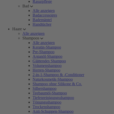
Rasurpflege
Bad
Alle anzeigen
Badaccessoires
Bademäntel
Handtücher
Haare
Alle anzeigen
Shampoos
Alle anzeigen
Keratin-Shampoo
Pre-Shampoo
Arganöl-Shampoo
Glättendes Shampoo
Volumenshampoo
Herren-Shampoo
2-in-1-Shampoo & -Conditioner
Naturkosmetik-Shampoo
Shampoo ohne Silikone & Co.
Silbershampoo
Teebaumöl-Shampoo
Tiefenreinigungsshampoo
Tönungsshampoo
Trockenshampoo
Anti-Schuppen-Shampoo