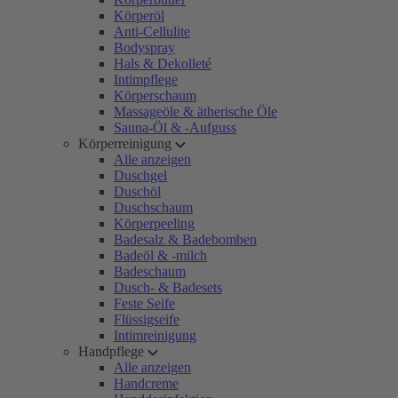
Körperöl
Anti-Cellulite
Bodyspray
Hals & Dekolleté
Intimpflege
Körperschaum
Massageöle & ätherische Öle
Sauna-Öl & -Aufguss
Körperreinigung
Alle anzeigen
Duschgel
Duschöl
Duschschaum
Körperpeeling
Badesalz & Badebomben
Badeöl & -milch
Badeschaum
Dusch- & Badesets
Feste Seife
Flüssigseife
Intimreinigung
Handpflege
Alle anzeigen
Handcreme