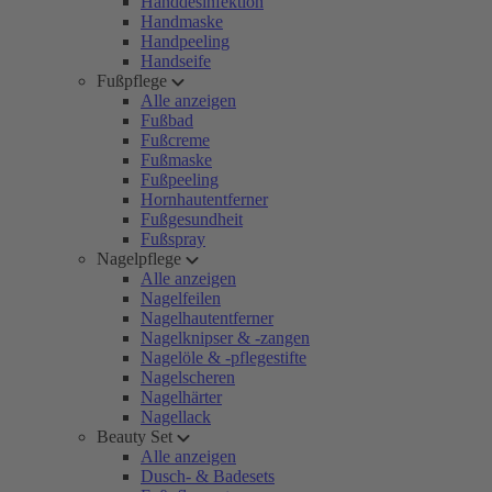
Handdesinfektion
Handmaske
Handpeeling
Handseife
Fußpflege
Alle anzeigen
Fußbad
Fußcreme
Fußmaske
Fußpeeling
Hornhautentferner
Fußgesundheit
Fußspray
Nagelpflege
Alle anzeigen
Nagelfeilen
Nagelhautentferner
Nagelknipser & -zangen
Nagelöle & -pflegestifte
Nagelscheren
Nagelhärter
Nagellack
Beauty Set
Alle anzeigen
Dusch- & Badesets