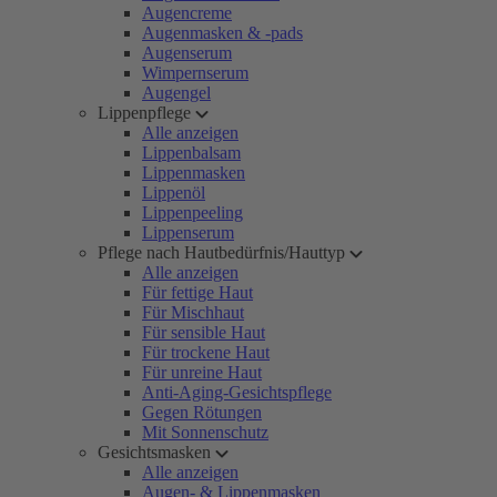
Augencreme
Augenmasken & -pads
Augenserum
Wimpernserum
Augengel
Lippenpflege
Alle anzeigen
Lippenbalsam
Lippenmasken
Lippenöl
Lippenpeeling
Lippenserum
Pflege nach Hautbedürfnis/Hauttyp
Alle anzeigen
Für fettige Haut
Für Mischhaut
Für sensible Haut
Für trockene Haut
Für unreine Haut
Anti-Aging-Gesichtspflege
Gegen Rötungen
Mit Sonnenschutz
Gesichtsmasken
Alle anzeigen
Augen- & Lippenmasken