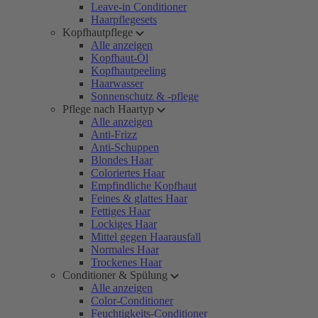
Leave-in Conditioner
Haarpflegesets
Kopfhautpflege
Alle anzeigen
Kopfhaut-Öl
Kopfhautpeeling
Haarwasser
Sonnenschutz & -pflege
Pflege nach Haartyp
Alle anzeigen
Anti-Frizz
Anti-Schuppen
Blondes Haar
Coloriertes Haar
Empfindliche Kopfhaut
Feines & glattes Haar
Fettiges Haar
Lockiges Haar
Mittel gegen Haarausfall
Normales Haar
Trockenes Haar
Conditioner & Spülung
Alle anzeigen
Color-Conditioner
Feuchtigkeits-Conditioner