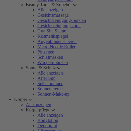
Beauty Tools & Zubehör
Alle anzeigen
Gesichtsmassage
Gesichtsreinigungsbürsten
Gesichtsreinigungstools
Gua Sha Steine
Kosmetikspiegel
Augenbrauenscheren
Micro Needle Roller
Pinzetten
Schlafmasken
Wimpernbürsten
Sonne & Schutz
Alle anzeigen
After Sun
Selbstbräuner
Sonnencreme
Sonnen-Make-up
Körper
Alle anzeigen
Körperpflege
Alle anzeigen
Bodylotion
Deodorant
Körperbutter