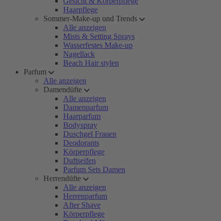
Gesicht & Körperpflege
Haarpflege
Sommer-Make-up und Trends
Alle anzeigen
Mists & Setting Sprays
Wasserfestes Make-up
Nagellack
Beach Hair stylen
Parfum
Alle anzeigen
Damendüfte
Alle anzeigen
Damenparfum
Haarparfum
Bodyspray
Duschgel Frauen
Deodorants
Körperpflege
Duftseifen
Parfum Sets Damen
Herrendüfte
Alle anzeigen
Herrenparfum
After Shave
Körperpflege