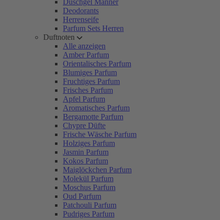
Duschgel Männer
Deodorants
Herrenseife
Parfum Sets Herren
Duftnoten
Alle anzeigen
Amber Parfum
Orientalisches Parfum
Blumiges Parfum
Fruchtiges Parfum
Frisches Parfum
Apfel Parfum
Aromatisches Parfum
Bergamotte Parfum
Chypre Düfte
Frische Wäsche Parfum
Holziges Parfum
Jasmin Parfum
Kokos Parfum
Maiglöckchen Parfum
Molekül Parfum
Moschus Parfum
Oud Parfum
Patchouli Parfum
Pudriges Parfum