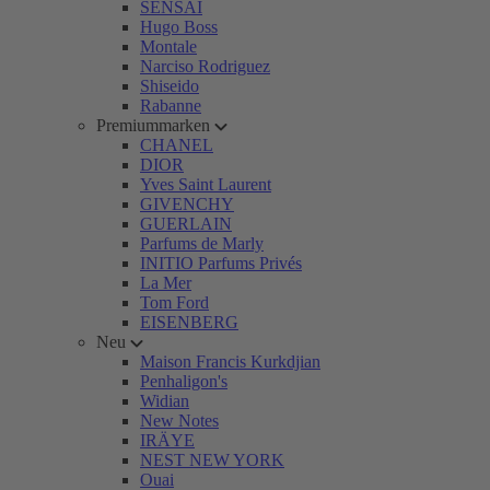
SENSAI
Hugo Boss
Montale
Narciso Rodriguez
Shiseido
Rabanne
Premiummarken
CHANEL
DIOR
Yves Saint Laurent
GIVENCHY
GUERLAIN
Parfums de Marly
INITIO Parfums Privés
La Mer
Tom Ford
EISENBERG
Neu
Maison Francis Kurkdjian
Penhaligon's
Widian
New Notes
IRÄYE
NEST NEW YORK
Ouai