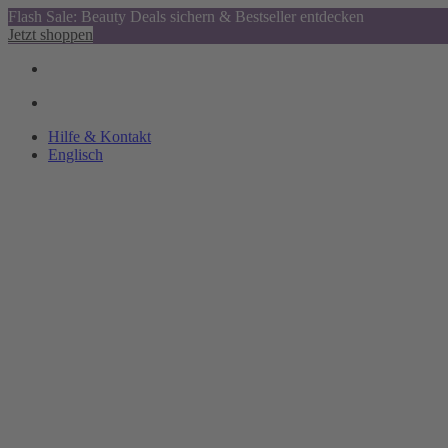
Flash Sale: Beauty Deals sichern & Bestseller entdecken
Jetzt shoppen
Hilfe & Kontakt
Englisch