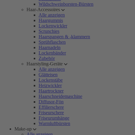
Wildschweinborsten-Bürsten
Haar-Accessoires
Alle anzeigen
Haargummis
Lockenwickler
Scrunchies
Haarspangen & -klammern
Sprühflaschen
Haarnadeln
Lockenbänder
Zubehör
Haarstyling-Geräte
Alle anzeigen
Glätteisen
Lockenstäbe
Heizwickler
Haartrockner
Haarschneidemaschine
Diffusor-Fön
Effilierschere
Friseurschere
Friseurumhänge
Warmluftbürsten
Make-up
Alle anzeigen