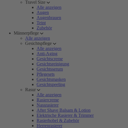
Travel Size
Alle anzeigen
Augen
Augenbrauen
Teint
Zubehör
Männerpflege
Alle anzeigen
Gesichtspflege
Alle anzeigen
Anti-Aging
Gesichtscreme
Gesichtsreinigung
Gesichtsserum
Pflegesets
Gesichtsmasken
Gesichtspeeling
Rasur
Alle anzeigen
Rasiercreme
Nassrasierer
After Shave Balsam & Lotion
Elektrische Rasierer & Trimmer
Rasierhobel & Zubehör
Herrenrasierer