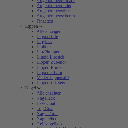
Augenbrauenpomade
Augenbrauenpuder
Augenbrauenstifte
Augenbrauenscheren
Pinzetten
Lippen
Alle anzeigen
Lippenstifte
Lipgloss
Lipliner
Lip-Plumper
Liquid Lipstick
Lippen Zubehör
Lippen-Primer
Lippenbalsam
Matter Lippenstift
Lippenstift-Sets
Nägel
Alle anzeigen
Nagellack
Base Coat
Top Coat
Nagelhärter
Nagelfeilen
Gel Nagellack