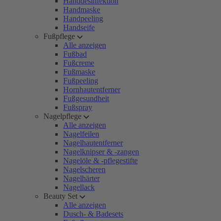
Handdesinfektion
Handmaske
Handpeeling
Handseife
Fußpflege
Alle anzeigen
Fußbad
Fußcreme
Fußmaske
Fußpeeling
Hornhautentferner
Fußgesundheit
Fußspray
Nagelpflege
Alle anzeigen
Nagelfeilen
Nagelhautentferner
Nagelknipser & -zangen
Nagelöle & -pflegestifte
Nagelscheren
Nagelhärter
Nagellack
Beauty Set
Alle anzeigen
Dusch- & Badesets