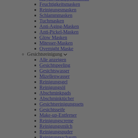
Feuchtigkeitsmasken
Reinigungsmasken
Schlammmasken
Tuchmasken
Anti-Aging-Masken
Anti-Pickel-Masken
Glow Masken
Mitesser-Masken
Overnight Maske
Gesichtsreinigung
Alle anzeigen
Gesichtspeeling
Gesichtswasser
Mizellenwasser
Reinigungsgel
Reinigungsöl
Abschminkpads
Abschminktücher
Gesichtsreinigungssets
Gesichtsseife
Make-up-Entferner
Reinigungscreme
Reinigungsmilch
Reinigungspuder
Reinigungsschaum