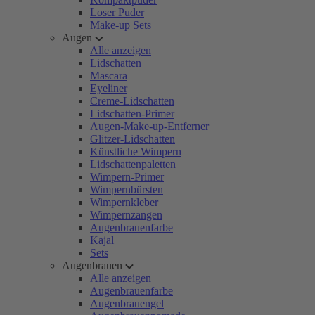
Loser Puder
Make-up Sets
Augen
Alle anzeigen
Lidschatten
Mascara
Eyeliner
Creme-Lidschatten
Lidschatten-Primer
Augen-Make-up-Entferner
Glitzer-Lidschatten
Künstliche Wimpern
Lidschattenpaletten
Wimpern-Primer
Wimpernbürsten
Wimpernkleber
Wimpernzangen
Augenbrauenfarbe
Kajal
Sets
Augenbrauen
Alle anzeigen
Augenbrauenfarbe
Augenbrauengel