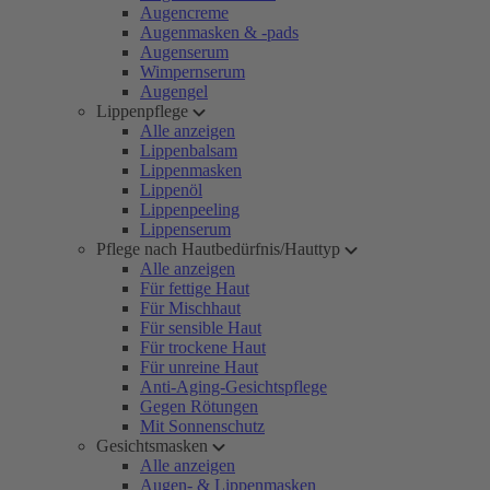
Augencreme
Augenmasken & -pads
Augenserum
Wimpernserum
Augengel
Lippenpflege
Alle anzeigen
Lippenbalsam
Lippenmasken
Lippenöl
Lippenpeeling
Lippenserum
Pflege nach Hautbedürfnis/Hauttyp
Alle anzeigen
Für fettige Haut
Für Mischhaut
Für sensible Haut
Für trockene Haut
Für unreine Haut
Anti-Aging-Gesichtspflege
Gegen Rötungen
Mit Sonnenschutz
Gesichtsmasken
Alle anzeigen
Augen- & Lippenmasken