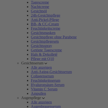
Tagescreme
Nachtcreme
Gesichtsöl
24h-Gesichtspflege
Anti-Pickel-Pflege
BB- & CC-Cream
Feuchtigkeitscreme
Gesichtsmasken
Gesichtspflege ohne Parabene
Gesichtspflegesets
Gesichtsspray
Getönte Tagescreme
Hals & Dekolleté
Pflege mit Q10
Gesichtsserum
Alle anzeigen
Anti-Aging-Gesichtsserum
Collagenserum
Feuchtigkeitsserum
Hyaluronsäure-Serum
Vitamin C Serum
Ampullen
Augenpflege
Alle anzeigen
Augenbrauenserum