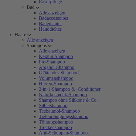
Rasurpflege
Bad
Alle anzeigen
Badaccessoires
Bademäntel
Handtücher
Haare
Alle anzeigen
Shampoos
Alle anzeigen
Keratin-Shampoo
Pre-Shampoo
Arganöl-Shampoo
Glättendes Shampoo
Volumenshampoo
Herren-Shampoo
2-in-1-Shampoo & -Conditioner
Naturkosmetik-Shampoo
Shampoo ohne Silikone & Co.
Silbershampoo
Teebaumöl-Shampoo
Tiefenreinigungsshampoo
Tönungsshampoo
Trockenshampoo
Anti-Schuppen-Shampoo