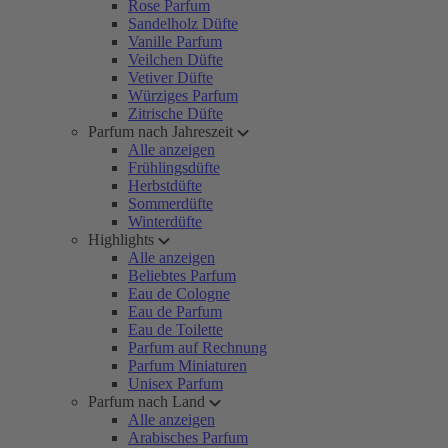
Rose Parfum
Sandelholz Düfte
Vanille Parfum
Veilchen Düfte
Vetiver Düfte
Würziges Parfum
Zitrische Düfte
Parfum nach Jahreszeit
Alle anzeigen
Frühlingsdüfte
Herbstdüfte
Sommerdüfte
Winterdüfte
Highlights
Alle anzeigen
Beliebtes Parfum
Eau de Cologne
Eau de Parfum
Eau de Toilette
Parfum auf Rechnung
Parfum Miniaturen
Unisex Parfum
Parfum nach Land
Alle anzeigen
Arabisches Parfum