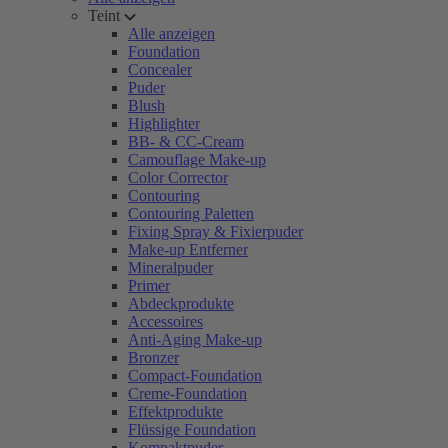
Teint
Alle anzeigen
Foundation
Concealer
Puder
Blush
Highlighter
BB- & CC-Cream
Camouflage Make-up
Color Corrector
Contouring
Contouring Paletten
Fixing Spray & Fixierpuder
Make-up Entferner
Mineralpuder
Primer
Abdeckprodukte
Accessoires
Anti-Aging Make-up
Bronzer
Compact-Foundation
Creme-Foundation
Effektprodukte
Flüssige Foundation
Kompaktpuder