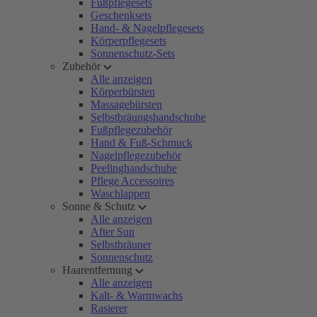
Fußpflegesets
Geschenksets
Hand- & Nagelpflegesets
Körperpflegesets
Sonnenschutz-Sets
Zubehör
Alle anzeigen
Körperbürsten
Massagebürsten
Selbstbräungshandschuhe
Fußpflegezubehör
Hand & Fuß-Schmuck
Nagelpflegezubehör
Peelinghandschuhe
Pflege Accessoires
Waschlappen
Sonne & Schutz
Alle anzeigen
After Sun
Selbstbräuner
Sonnenschutz
Haarentfernung
Alle anzeigen
Kalt- & Warmwachs
Rasierer