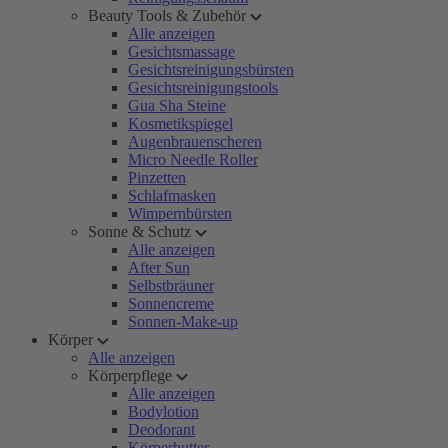
Beauty Tools & Zubehör
Alle anzeigen
Gesichtsmassage
Gesichtsreinigungsbürsten
Gesichtsreinigungstools
Gua Sha Steine
Kosmetikspiegel
Augenbrauenscheren
Micro Needle Roller
Pinzetten
Schlafmasken
Wimpernbürsten
Sonne & Schutz
Alle anzeigen
After Sun
Selbstbräuner
Sonnencreme
Sonnen-Make-up
Körper
Alle anzeigen
Körperpflege
Alle anzeigen
Bodylotion
Deodorant
Körperbutter