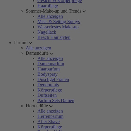
Gesicht & Körperpflege
Haarpflege
Sommer-Make-up und Trends
Alle anzeigen
Mists & Setting Sprays
Wasserfestes Make-up
Nagellack
Beach Hair stylen
Parfum
Alle anzeigen
Damendüfte
Alle anzeigen
Damenparfum
Haarparfum
Bodyspray
Duschgel Frauen
Deodorants
Körperpflege
Duftseifen
Parfum Sets Damen
Herrendüfte
Alle anzeigen
Herrenparfum
After Shave
Körperpflege