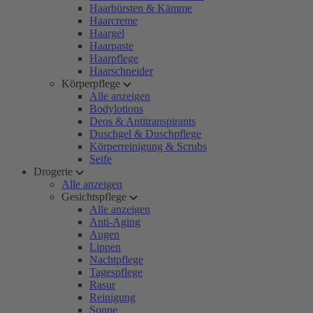
Haarbürsten & Kämme
Haarcreme
Haargel
Haarpaste
Haarpflege
Haarschneider
Körperpflege
Alle anzeigen
Bodylotions
Deos & Antitranspirants
Duschgel & Duschpflege
Körperreinigung & Scrubs
Seife
Drogerie
Alle anzeigen
Gesichtspflege
Alle anzeigen
Anti-Aging
Augen
Lippen
Nachtpflege
Tagespflege
Rasur
Reinigung
Sonne