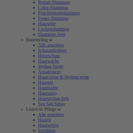
Repair-Shampoo
Color-Shampoo
Feuchtigkeitsshampoo
Festes Shampoo
Haarseife
Lockenshampoo
Shampoo-Sets
Haarstyling
Alle anzeigen
Schaumfestiger
Hitzeschutz
Haarwachs
Styling Spray
Ansatzspray
Haarcreme & Stylingcreme
Haargel
Haarpuder
Haarspray
Haarstyling-Sets
Sea Salt Spray
Leave-In Pflege
Alle anzeigen
Haaröl
Haarserum
Sprühkur