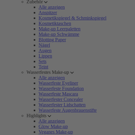
Zubehör
Alle anzeigen
Anspitzer
Kosmetikspiegel & Schminkspiegel
Kosmetiktaschen
Make-up Leerpaletten
Make-up Schwämme
Blotting Paper
Nägel
Augen
Lippen
Sets
Teint
Wasserfestes Make-up
Alle anzeigen
Wasserfeste Eyeliner
Wasserfeste Foundation
Wasserfeste Mascara
Wasserfester Concealer
Wasserfester Lidschatten
Wasserfeste Augenbrauenstifte
Highlights
Alle anzeigen
Glow Make-up
Veganes Make-up