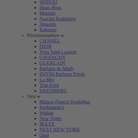
SENSAI
Hugo Boss
Montale
Narciso Rodriguez
Shiseido
Rabanne
Premiummarken
CHANEL
DIOR
Yves Saint Laurent
GIVENCHY
GUERLAIN
Parfums de Marly
INITIO Parfums Privés
La Mer
Tom Ford
EISENBERG
Neu
Maison Francis Kurkdjian
Penhaligon's
Widian
New Notes
IRÄYE
NEST NEW YORK
Ouai