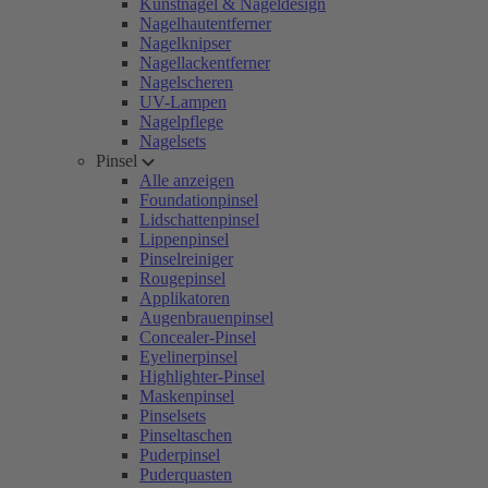
Kunstnägel & Nageldesign
Nagelhautentferner
Nagelknipser
Nagellackentferner
Nagelscheren
UV-Lampen
Nagelpflege
Nagelsets
Pinsel
Alle anzeigen
Foundationpinsel
Lidschattenpinsel
Lippenpinsel
Pinselreiniger
Rougepinsel
Applikatoren
Augenbrauenpinsel
Concealer-Pinsel
Eyelinerpinsel
Highlighter-Pinsel
Maskenpinsel
Pinselsets
Pinseltaschen
Puderpinsel
Puderquasten