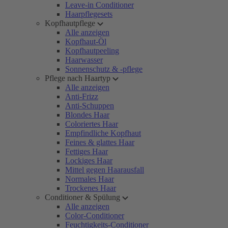
Leave-in Conditioner
Haarpflegesets
Kopfhautpflege
Alle anzeigen
Kopfhaut-Öl
Kopfhautpeeling
Haarwasser
Sonnenschutz & -pflege
Pflege nach Haartyp
Alle anzeigen
Anti-Frizz
Anti-Schuppen
Blondes Haar
Coloriertes Haar
Empfindliche Kopfhaut
Feines & glattes Haar
Fettiges Haar
Lockiges Haar
Mittel gegen Haarausfall
Normales Haar
Trockenes Haar
Conditioner & Spülung
Alle anzeigen
Color-Conditioner
Feuchtigkeits-Conditioner