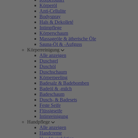
Körperöl
Anti-Cellulite
Bodyspray
Hals & Dekolleté
Intimpflege
Körperschaum
Massageöle & ätherische Öle
Sauna-Öl & -Aufguss
Körperreinigung
Alle anzeigen
Duschgel
Duschöl
Duschschaum
Körperpeeling
Badesalz & Badebomben
Badeöl & -milch
Badeschaum
Dusch- & Badesets
Feste Seife
Flüssigseife
Intimreinigung
Handpflege
Alle anzeigen
Handcreme