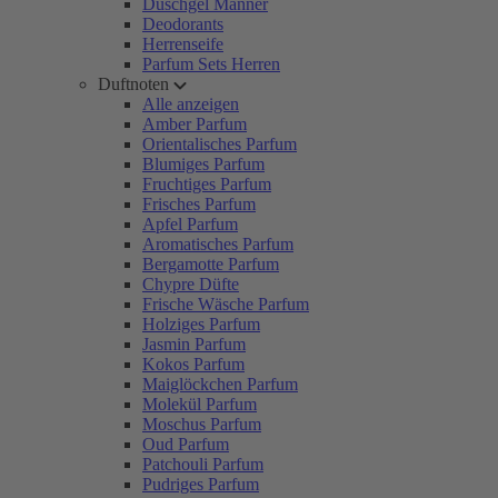
Duschgel Männer
Deodorants
Herrenseife
Parfum Sets Herren
Duftnoten
Alle anzeigen
Amber Parfum
Orientalisches Parfum
Blumiges Parfum
Fruchtiges Parfum
Frisches Parfum
Apfel Parfum
Aromatisches Parfum
Bergamotte Parfum
Chypre Düfte
Frische Wäsche Parfum
Holziges Parfum
Jasmin Parfum
Kokos Parfum
Maiglöckchen Parfum
Molekül Parfum
Moschus Parfum
Oud Parfum
Patchouli Parfum
Pudriges Parfum