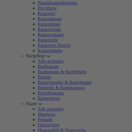
Nasenhaarentfernung
Pre-Shave
Rasiergel
Rasiermesser
Rasierpinsel
Rasierschale
Rasierschaum
Rasierseife
Rasiersets Herren
Rasierständer
Bartpflege
Alle anzeigen
Bartbalsam
Bartkämme & Bartbürsten
Bartöle
Bartschneider & Barttrimmer
Bartseife & Bartshampoo
Bartpflegesets
Bartscheren
Haare
Alle anzeigen
Shampoo
Pomade
Haarstyling
Haarausfall & Haarwuchs