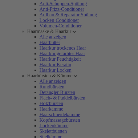
Anti-Schuppen-Spülung
Anti-Frizz-Conditioner
Aufbau & Reparatur Spülung
Locken-Conditioner
Volumen-Conditioner
Haarmaske & Haarkur
Alle anzeigen
Haarbutter
Haarkur trockenes Haar
Haarkur gefärbtes Haar
Haarkur Feuchtigkeit
Haarkur Keratin
Haarkur Locken
Haarbürsten & Kämme
Alle anzeigen
Rundbürsten
Detangler-Bürsten
Flach- & Paddelbürsten
Holzbürsten
Haarkämme
Haarschneidekämme
Kopfmassagebürsten
Lockenkämme
Skelettbürsten
Stielkämme