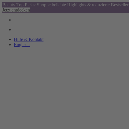
Beauty Top Picks: Shoppe beliebte Highlights & reduzierte Bestseller
Jetzt entdecken
Hilfe & Kontakt
Englisch