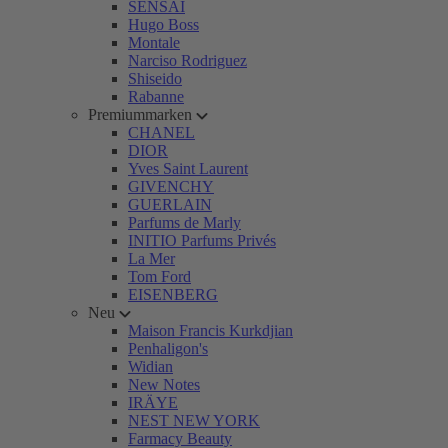
SENSAI
Hugo Boss
Montale
Narciso Rodriguez
Shiseido
Rabanne
Premiummarken
CHANEL
DIOR
Yves Saint Laurent
GIVENCHY
GUERLAIN
Parfums de Marly
INITIO Parfums Privés
La Mer
Tom Ford
EISENBERG
Neu
Maison Francis Kurkdjian
Penhaligon's
Widian
New Notes
IRÄYE
NEST NEW YORK
Farmacy Beauty