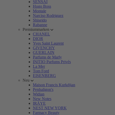
SENSAI
Hugo Boss
Montale
Narciso Rodriguez
Shiseido
Rabanne
Premiummarken
CHANEL
DIOR
Yves Saint Laurent
GIVENCHY
GUERLAIN
Parfums de Marly
INITIO Parfums Privés
La Mer
Tom Ford
EISENBERG
Neu
Maison Francis Kurkdjian
Penhaligon's
Widian
New Notes
IRÄYE
NEST NEW YORK
Farmacy Beauty