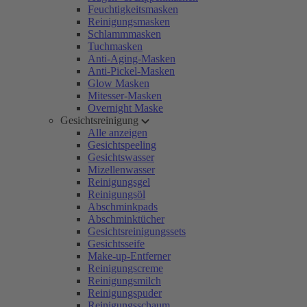
Feuchtigkeitsmasken
Reinigungsmasken
Schlammmasken
Tuchmasken
Anti-Aging-Masken
Anti-Pickel-Masken
Glow Masken
Mitesser-Masken
Overnight Maske
Gesichtsreinigung
Alle anzeigen
Gesichtspeeling
Gesichtswasser
Mizellenwasser
Reinigungsgel
Reinigungsöl
Abschminkpads
Abschminktücher
Gesichtsreinigungssets
Gesichtsseife
Make-up-Entferner
Reinigungscreme
Reinigungsmilch
Reinigungspuder
Reinigungsschaum