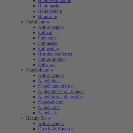
Handdesinfektion
Handmaske
Handpeeling
Handseife
Fußpflege
Alle anzeigen
Fußbad
Fußcreme
Fußmaske
Fußpeeling
Hornhautentferner
Fußgesundheit
Fußspray
Nagelpflege
Alle anzeigen
Nagelfeilen
Nagelhautentferner
Nagelknipser & -zangen
Nagelöle & -pflegestifte
Nagelscheren
Nagelhärter
Nagellack
Beauty Set
Alle anzeigen
Dusch- & Badesets