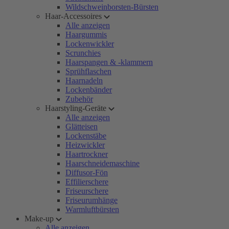
Wildschweinborsten-Bürsten
Haar-Accessoires
Alle anzeigen
Haargummis
Lockenwickler
Scrunchies
Haarspangen & -klammern
Sprühflaschen
Haarnadeln
Lockenbänder
Zubehör
Haarstyling-Geräte
Alle anzeigen
Glätteisen
Lockenstäbe
Heizwickler
Haartrockner
Haarschneidemaschine
Diffusor-Fön
Effilierschere
Friseurschere
Friseurumhänge
Warmluftbürsten
Make-up
Alle anzeigen