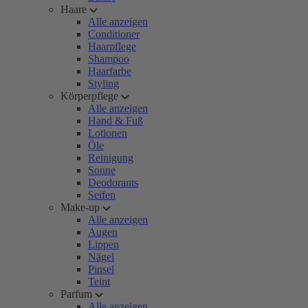
Haare
Alle anzeigen
Conditioner
Haarpflege
Shampoo
Haarfarbe
Styling
Körperpflege
Alle anzeigen
Hand & Fuß
Lotionen
Öle
Reinigung
Sonne
Deodorants
Seifen
Make-up
Alle anzeigen
Augen
Lippen
Nägel
Pinsel
Teint
Parfum
Alle anzeigen