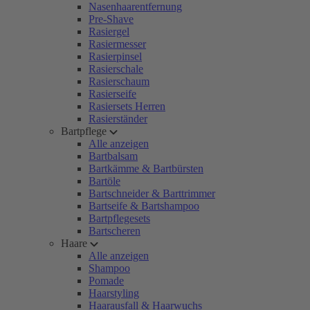
Nasenhaarentfernung
Pre-Shave
Rasiergel
Rasiermesser
Rasierpinsel
Rasierschale
Rasierschaum
Rasierseife
Rasiersets Herren
Rasierständer
Bartpflege
Alle anzeigen
Bartbalsam
Bartkämme & Bartbürsten
Bartöle
Bartschneider & Barttrimmer
Bartseife & Bartshampoo
Bartpflegesets
Bartscheren
Haare
Alle anzeigen
Shampoo
Pomade
Haarstyling
Haarausfall & Haarwuchs