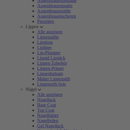
Augenbrauenpomade
Augenbrauenpuder
Augenbrauenstifte
Augenbrauenscheren
Pinzetten
Lippen
Alle anzeigen
Lippenstifte
Lipgloss
Lipliner
Lip-Plumper
Liquid Lipstick
Lippen Zubehör
Lippen-Primer
Lippenbalsam
Matter Lippenstift
Lippenstift-Sets
Nägel
Alle anzeigen
Nagellack
Base Coat
Top Coat
Nagelhärter
Nagelfeilen
Gel Nagellack