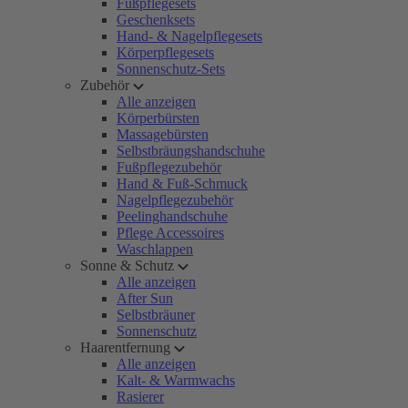
Fußpflegesets
Geschenksets
Hand- & Nagelpflegesets
Körperpflegesets
Sonnenschutz-Sets
Zubehör
Alle anzeigen
Körperbürsten
Massagebürsten
Selbstbräungshandschuhe
Fußpflegezubehör
Hand & Fuß-Schmuck
Nagelpflegezubehör
Peelinghandschuhe
Pflege Accessoires
Waschlappen
Sonne & Schutz
Alle anzeigen
After Sun
Selbstbräuner
Sonnenschutz
Haarentfernung
Alle anzeigen
Kalt- & Warmwachs
Rasierer