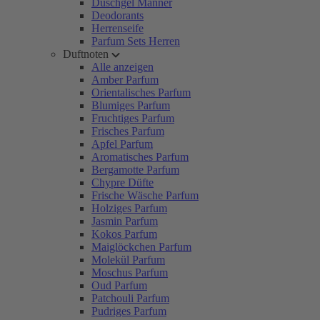
Duschgel Männer
Deodorants
Herrenseife
Parfum Sets Herren
Duftnoten
Alle anzeigen
Amber Parfum
Orientalisches Parfum
Blumiges Parfum
Fruchtiges Parfum
Frisches Parfum
Apfel Parfum
Aromatisches Parfum
Bergamotte Parfum
Chypre Düfte
Frische Wäsche Parfum
Holziges Parfum
Jasmin Parfum
Kokos Parfum
Maiglöckchen Parfum
Molekül Parfum
Moschus Parfum
Oud Parfum
Patchouli Parfum
Pudriges Parfum