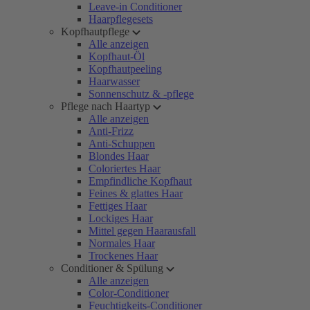
Leave-in Conditioner
Haarpflegesets
Kopfhautpflege
Alle anzeigen
Kopfhaut-Öl
Kopfhautpeeling
Haarwasser
Sonnenschutz & -pflege
Pflege nach Haartyp
Alle anzeigen
Anti-Frizz
Anti-Schuppen
Blondes Haar
Coloriertes Haar
Empfindliche Kopfhaut
Feines & glattes Haar
Fettiges Haar
Lockiges Haar
Mittel gegen Haarausfall
Normales Haar
Trockenes Haar
Conditioner & Spülung
Alle anzeigen
Color-Conditioner
Feuchtigkeits-Conditioner