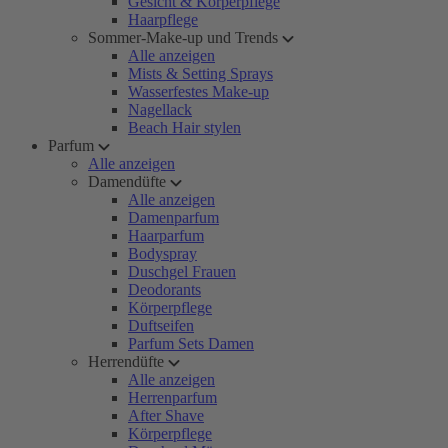
Gesicht & Körperpflege
Haarpflege
Sommer-Make-up und Trends
Alle anzeigen
Mists & Setting Sprays
Wasserfestes Make-up
Nagellack
Beach Hair stylen
Parfum
Alle anzeigen
Damendüfte
Alle anzeigen
Damenparfum
Haarparfum
Bodyspray
Duschgel Frauen
Deodorants
Körperpflege
Duftseifen
Parfum Sets Damen
Herrendüfte
Alle anzeigen
Herrenparfum
After Shave
Körperpflege