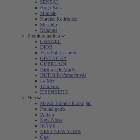
SENSAI
Hugo Boss
Montale
Narciso Rodriguez
Shiseido
Rabanne
Premiummarken
CHANEL
DIOR
Yves Saint Laurent
GIVENCHY
GUERLAIN
Parfums de Marly
INITIO Parfums Privés
La Mer
Tom Ford
EISENBERG
Neu
Maison Francis Kurkdjian
Penhaligon's
Widian
New Notes
IRÄYE
NEST NEW YORK
Ouai