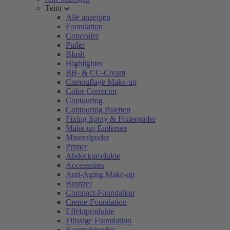
Teint
Alle anzeigen
Foundation
Concealer
Puder
Blush
Highlighter
BB- & CC-Cream
Camouflage Make-up
Color Corrector
Contouring
Contouring Paletten
Fixing Spray & Fixierpuder
Make-up Entferner
Mineralpuder
Primer
Abdeckprodukte
Accessoires
Anti-Aging Make-up
Bronzer
Compact-Foundation
Creme-Foundation
Effektprodukte
Flüssige Foundation
Kompaktpuder