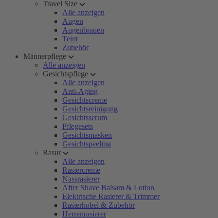
Travel Size
Alle anzeigen
Augen
Augenbrauen
Teint
Zubehör
Männerpflege
Alle anzeigen
Gesichtspflege
Alle anzeigen
Anti-Aging
Gesichtscreme
Gesichtsreinigung
Gesichtsserum
Pflegesets
Gesichtsmasken
Gesichtspeeling
Rasur
Alle anzeigen
Rasiercreme
Nassrasierer
After Shave Balsam & Lotion
Elektrische Rasierer & Trimmer
Rasierhobel & Zubehör
Herrenrasierer