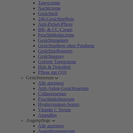
Tagescreme
Nachtcreme
Gesichtsöl
24h-Gesichtspflege
Anti-Pickel-Pflege
BB- & CC-Cream
Feuchtigkeitscreme
Gesichtsmasken
Gesichtspflege ohne Parabene
Gesichtspflegesets
Gesichtsspray
Getönte Tagescreme
Hals & Dekolleté
Pflege mit Q10
Gesichtsserum
Alle anzeigen
Anti-Aging-Gesichtsserum
Collagenserum
Feuchtigkeitsserum
Hyaluronsäure-Serum
Vitamin C Serum
Ampullen
Augenpflege
Alle anzeigen
Augenbrauenserum