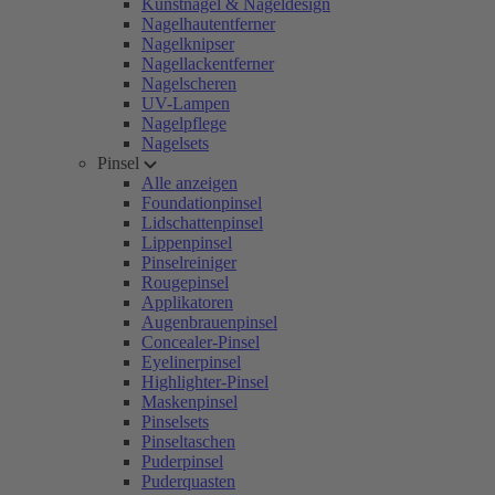
Kunstnägel & Nageldesign
Nagelhautentferner
Nagelknipser
Nagellackentferner
Nagelscheren
UV-Lampen
Nagelpflege
Nagelsets
Pinsel
Alle anzeigen
Foundationpinsel
Lidschattenpinsel
Lippenpinsel
Pinselreiniger
Rougepinsel
Applikatoren
Augenbrauenpinsel
Concealer-Pinsel
Eyelinerpinsel
Highlighter-Pinsel
Maskenpinsel
Pinselsets
Pinseltaschen
Puderpinsel
Puderquasten