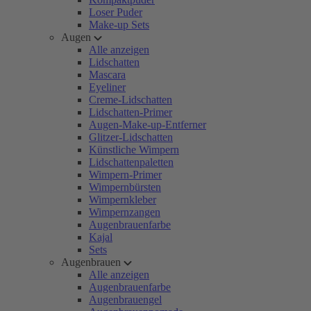
Loser Puder
Make-up Sets
Augen
Alle anzeigen
Lidschatten
Mascara
Eyeliner
Creme-Lidschatten
Lidschatten-Primer
Augen-Make-up-Entferner
Glitzer-Lidschatten
Künstliche Wimpern
Lidschattenpaletten
Wimpern-Primer
Wimpernbürsten
Wimpernkleber
Wimpernzangen
Augenbrauenfarbe
Kajal
Sets
Augenbrauen
Alle anzeigen
Augenbrauenfarbe
Augenbrauengel