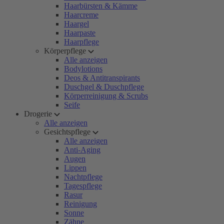
Haarbürsten & Kämme
Haarcreme
Haargel
Haarpaste
Haarpflege
Körperpflege
Alle anzeigen
Bodylotions
Deos & Antitranspirants
Duschgel & Duschpflege
Körperreinigung & Scrubs
Seife
Drogerie
Alle anzeigen
Gesichtspflege
Alle anzeigen
Anti-Aging
Augen
Lippen
Nachtpflege
Tagespflege
Rasur
Reinigung
Sonne
Zähne