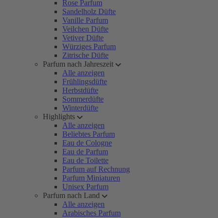
Rose Parfum
Sandelholz Düfte
Vanille Parfum
Veilchen Düfte
Vetiver Düfte
Würziges Parfum
Zitrische Düfte
Parfum nach Jahreszeit
Alle anzeigen
Frühlingsdüfte
Herbstdüfte
Sommerdüfte
Winterdüfte
Highlights
Alle anzeigen
Beliebtes Parfum
Eau de Cologne
Eau de Parfum
Eau de Toilette
Parfum auf Rechnung
Parfum Miniaturen
Unisex Parfum
Parfum nach Land
Alle anzeigen
Arabisches Parfum