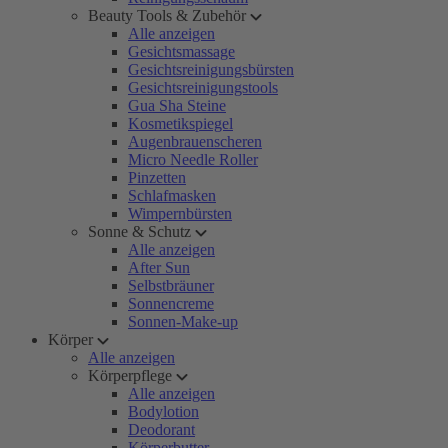
Beauty Tools & Zubehör
Alle anzeigen
Gesichtsmassage
Gesichtsreinigungsbürsten
Gesichtsreinigungstools
Gua Sha Steine
Kosmetikspiegel
Augenbrauenscheren
Micro Needle Roller
Pinzetten
Schlafmasken
Wimpernbürsten
Sonne & Schutz
Alle anzeigen
After Sun
Selbstbräuner
Sonnencreme
Sonnen-Make-up
Körper
Alle anzeigen
Körperpflege
Alle anzeigen
Bodylotion
Deodorant
Körperbutter