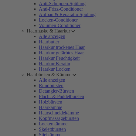
Anti-Schuppen-Spülung
Anti-Frizz-Conditioner
Aufbau & Reparatur Spülung
Locken-Conditioner
Volumen-Conditioner
Haarmaske & Haarkur
Alle anzeigen
Haarbutter
Haarkur trockenes Haar
Haarkur gefärbtes Haar
Haarkur Feuchtigkeit
Haarkur Keratin
Haarkur Locken
Haarbürsten & Kämme
Alle anzeigen
Rundbürsten
Detangler-Bürsten
Flach- & Paddelbürsten
Holzbürsten
Haarkämme
Haarschneidekämme
Kopfmassagebürsten
Lockenkämme
Skelettbürsten
Stielkämme