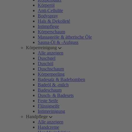
Körperöl
Anti-Cellulite
Bodyspray
Hals & Dekolleté
Intimpflege
Körperschaum
Massageöle & ätherische Öle
Sauna-Öl & -Aufguss
Körperreinigung
Alle anzeigen
Duschgel
Duschöl
Duschschaum
Körperpeeling
Badesalz & Badebomben
Badeöl & -milch
Badeschaum
Dusch- & Badesets
Feste Seife
Flüssigseife
Intimreinigung
Handpflege
Alle anzeigen
Handcreme