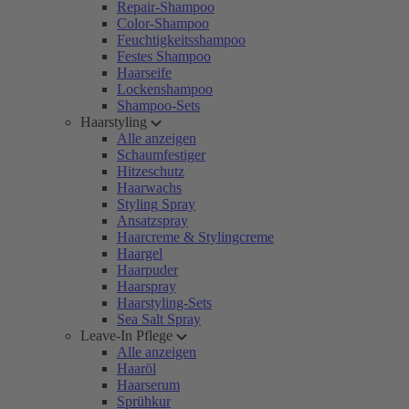
Repair-Shampoo
Color-Shampoo
Feuchtigkeitsshampoo
Festes Shampoo
Haarseife
Lockenshampoo
Shampoo-Sets
Haarstyling
Alle anzeigen
Schaumfestiger
Hitzeschutz
Haarwachs
Styling Spray
Ansatzspray
Haarcreme & Stylingcreme
Haargel
Haarpuder
Haarspray
Haarstyling-Sets
Sea Salt Spray
Leave-In Pflege
Alle anzeigen
Haaröl
Haarserum
Sprühkur