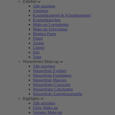
Zubehör
Alle anzeigen
Anspitzer
Kosmetikspiegel & Schminkspiegel
Kosmetiktaschen
Make-up Leerpaletten
Make-up Schwämme
Blotting Paper
Nägel
Augen
Lippen
Sets
Teint
Wasserfestes Make-up
Alle anzeigen
Wasserfeste Eyeliner
Wasserfeste Foundation
Wasserfeste Mascara
Wasserfester Concealer
Wasserfester Lidschatten
Wasserfeste Augenbrauenstifte
Highlights
Alle anzeigen
Glow Make-up
Veganes Make-up