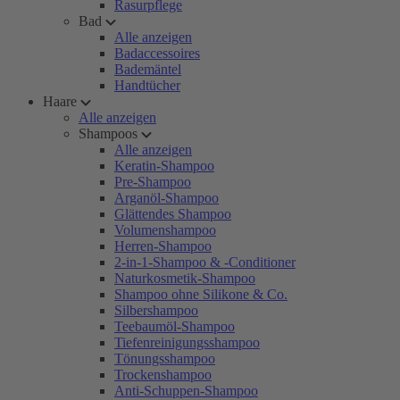
Rasurpflege
Bad
Alle anzeigen
Badaccessoires
Bademäntel
Handtücher
Haare
Alle anzeigen
Shampoos
Alle anzeigen
Keratin-Shampoo
Pre-Shampoo
Arganöl-Shampoo
Glättendes Shampoo
Volumenshampoo
Herren-Shampoo
2-in-1-Shampoo & -Conditioner
Naturkosmetik-Shampoo
Shampoo ohne Silikone & Co.
Silbershampoo
Teebaumöl-Shampoo
Tiefenreinigungsshampoo
Tönungsshampoo
Trockenshampoo
Anti-Schuppen-Shampoo