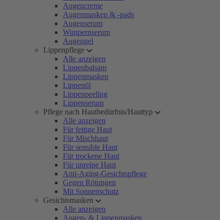
Augencreme
Augenmasken & -pads
Augenserum
Wimpernserum
Augengel
Lippenpflege
Alle anzeigen
Lippenbalsam
Lippenmasken
Lippenöl
Lippenpeeling
Lippenserum
Pflege nach Hautbedürfnis/Hauttyp
Alle anzeigen
Für fettige Haut
Für Mischhaut
Für sensible Haut
Für trockene Haut
Für unreine Haut
Anti-Aging-Gesichtspflege
Gegen Rötungen
Mit Sonnenschutz
Gesichtsmasken
Alle anzeigen
Augen- & Lippenmasken