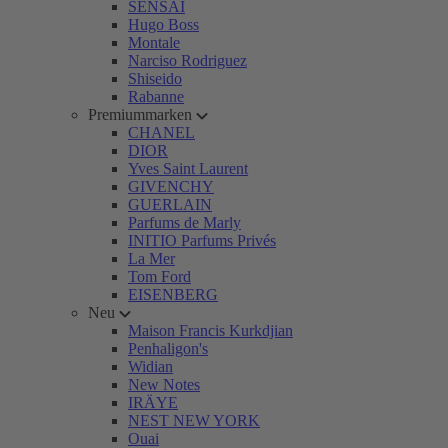
SENSAI
Hugo Boss
Montale
Narciso Rodriguez
Shiseido
Rabanne
Premiummarken
CHANEL
DIOR
Yves Saint Laurent
GIVENCHY
GUERLAIN
Parfums de Marly
INITIO Parfums Privés
La Mer
Tom Ford
EISENBERG
Neu
Maison Francis Kurkdjian
Penhaligon's
Widian
New Notes
IRÄYE
NEST NEW YORK
Ouai