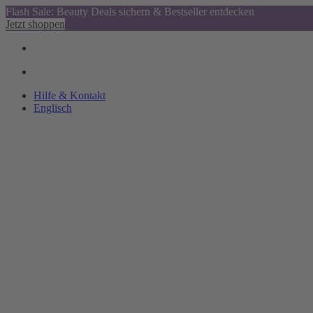
Flash Sale: Beauty Deals sichern & Bestseller entdecken
Jetzt shoppen
Hilfe & Kontakt
Englisch