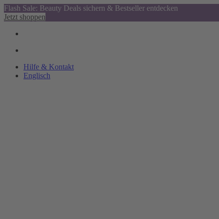
Flash Sale: Beauty Deals sichern & Bestseller entdecken
Jetzt shoppen
Hilfe & Kontakt
Englisch