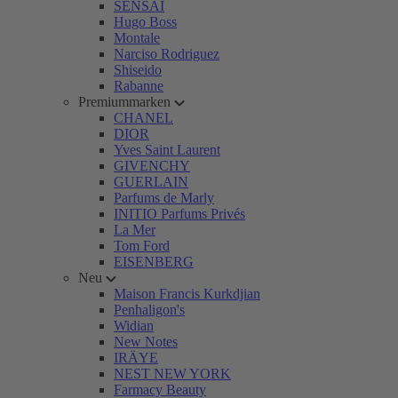
SENSAI
Hugo Boss
Montale
Narciso Rodriguez
Shiseido
Rabanne
Premiummarken
CHANEL
DIOR
Yves Saint Laurent
GIVENCHY
GUERLAIN
Parfums de Marly
INITIO Parfums Privés
La Mer
Tom Ford
EISENBERG
Neu
Maison Francis Kurkdjian
Penhaligon's
Widian
New Notes
IRÄYE
NEST NEW YORK
Farmacy Beauty