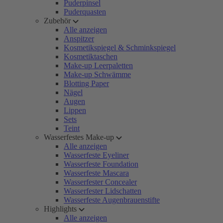
Puderpinsel
Puderquasten
Zubehör
Alle anzeigen
Anspitzer
Kosmetikspiegel & Schminkspiegel
Kosmetiktaschen
Make-up Leerpaletten
Make-up Schwämme
Blotting Paper
Nägel
Augen
Lippen
Sets
Teint
Wasserfestes Make-up
Alle anzeigen
Wasserfeste Eyeliner
Wasserfeste Foundation
Wasserfeste Mascara
Wasserfester Concealer
Wasserfester Lidschatten
Wasserfeste Augenbrauenstifte
Highlights
Alle anzeigen