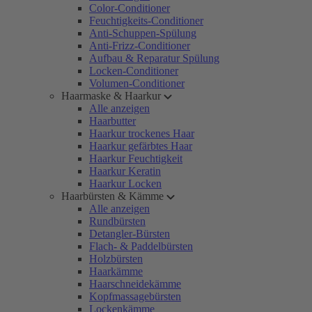
Color-Conditioner
Feuchtigkeits-Conditioner
Anti-Schuppen-Spülung
Anti-Frizz-Conditioner
Aufbau & Reparatur Spülung
Locken-Conditioner
Volumen-Conditioner
Haarmaske & Haarkur
Alle anzeigen
Haarbutter
Haarkur trockenes Haar
Haarkur gefärbtes Haar
Haarkur Feuchtigkeit
Haarkur Keratin
Haarkur Locken
Haarbürsten & Kämme
Alle anzeigen
Rundbürsten
Detangler-Bürsten
Flach- & Paddelbürsten
Holzbürsten
Haarkämme
Haarschneidekämme
Kopfmassagebürsten
Lockenkämme