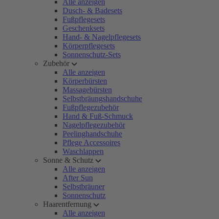
Alle anzeigen
Dusch- & Badesets
Fußpflegesets
Geschenksets
Hand- & Nagelpflegesets
Körperpflegesets
Sonnenschutz-Sets
Zubehör
Alle anzeigen
Körperbürsten
Massagebürsten
Selbstbräungshandschuhe
Fußpflegezubehör
Hand & Fuß-Schmuck
Nagelpflegezubehör
Peelinghandschuhe
Pflege Accessoires
Waschlappen
Sonne & Schutz
Alle anzeigen
After Sun
Selbstbräuner
Sonnenschutz
Haarentfernung
Alle anzeigen