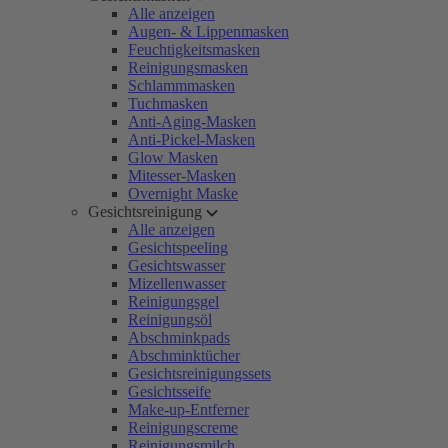
Alle anzeigen
Augen- & Lippenmasken
Feuchtigkeitsmasken
Reinigungsmasken
Schlammmasken
Tuchmasken
Anti-Aging-Masken
Anti-Pickel-Masken
Glow Masken
Mitesser-Masken
Overnight Maske
Gesichtsreinigung
Alle anzeigen
Gesichtspeeling
Gesichtswasser
Mizellenwasser
Reinigungsgel
Reinigungsöl
Abschminkpads
Abschminktücher
Gesichtsreinigungssets
Gesichtsseife
Make-up-Entferner
Reinigungscreme
Reinigungsmilch