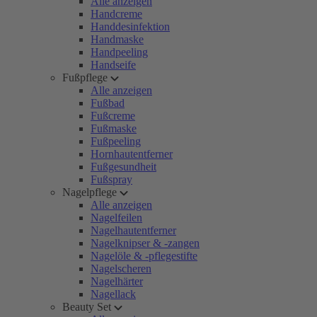
Alle anzeigen
Handcreme
Handdesinfektion
Handmaske
Handpeeling
Handseife
Fußpflege
Alle anzeigen
Fußbad
Fußcreme
Fußmaske
Fußpeeling
Hornhautentferner
Fußgesundheit
Fußspray
Nagelpflege
Alle anzeigen
Nagelfeilen
Nagelhautentferner
Nagelknipser & -zangen
Nagelöle & -pflegestifte
Nagelscheren
Nagelhärter
Nagellack
Beauty Set