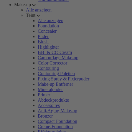
Make-up
Alle anzeigen
Teint
Alle anzeigen
Foundation
Concealer
Puder
Blush
Highlighter
BB- & CC-Cream
Camouflage Make-up
Color Corrector
Contouring
Contouring Paletten
Fixing Spray & Fixierpuder
Make-up Entferner
Mineralpuder
Primer
Abdeckprodukte
Accessoires
Anti-Aging Make-up
Bronzer
Compact-Foundation
Creme-Foundation
Effektprodukte