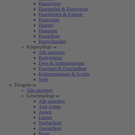
Haarstyling
Haarausfall & Haarwuchs
Haarbürsten & Kämme
Haarcreme
Haargel
Haarpaste
Haarpflege
Haarschneider
Körperpflege
Alle anzeigen
Bodylotions
Deos & Antitranspirants
Duschgel & Duschpflege
Körperreinigung & Scrubs
Seife
Drogerie
Alle anzeigen
Gesichtspflege
Alle anzeigen
Anti-Aging
Augen
Lippen
Nachtpflege
Tagespflege
Rasur