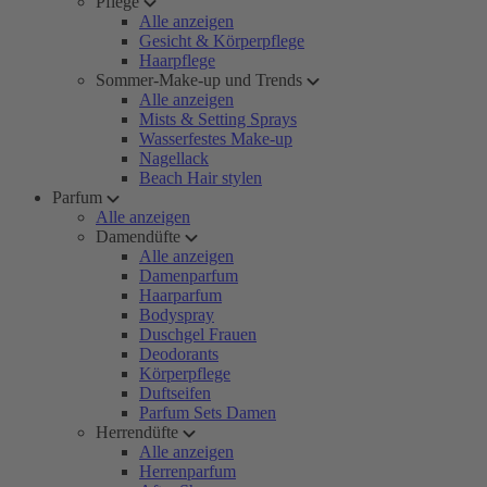
Pflege
Alle anzeigen
Gesicht & Körperpflege
Haarpflege
Sommer-Make-up und Trends
Alle anzeigen
Mists & Setting Sprays
Wasserfestes Make-up
Nagellack
Beach Hair stylen
Parfum
Alle anzeigen
Damendüfte
Alle anzeigen
Damenparfum
Haarparfum
Bodyspray
Duschgel Frauen
Deodorants
Körperpflege
Duftseifen
Parfum Sets Damen
Herrendüfte
Alle anzeigen
Herrenparfum