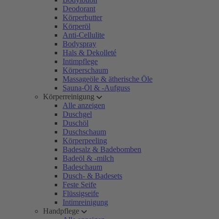
Deodorant
Körperbutter
Körperöl
Anti-Cellulite
Bodyspray
Hals & Dekolleté
Intimpflege
Körperschaum
Massageöle & ätherische Öle
Sauna-Öl & -Aufguss
Körperreinigung
Alle anzeigen
Duschgel
Duschöl
Duschschaum
Körperpeeling
Badesalz & Badebomben
Badeöl & -milch
Badeschaum
Dusch- & Badesets
Feste Seife
Flüssigseife
Intimreinigung
Handpflege