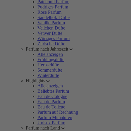
Patchouli Parfum
Pudriges Parfum
Rose Parfum
Sandelholz Düfte
Vanille Parfum
Veilchen Düfte
Vetiver Düfte
Würziges Parfum
Zitrische Düfte
Parfum nach Jahreszeit
Alle anzeigen
Frühlingsdüfte
Herbstdüfte
Sommerdüfte
Winterdüfte
Highlights
Alle anzeigen
Beliebtes Parfum
Eau de Cologne
Eau de Parfum
Eau de Toilette
Parfum auf Rechnung
Parfum Miniaturen
Unisex Parfum
Parfum nach Land