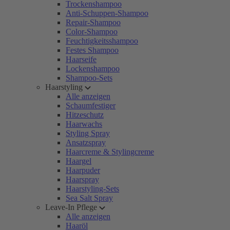
Trockenshampoo
Anti-Schuppen-Shampoo
Repair-Shampoo
Color-Shampoo
Feuchtigkeitsshampoo
Festes Shampoo
Haarseife
Lockenshampoo
Shampoo-Sets
Haarstyling
Alle anzeigen
Schaumfestiger
Hitzeschutz
Haarwachs
Styling Spray
Ansatzspray
Haarcreme & Stylingcreme
Haargel
Haarpuder
Haarspray
Haarstyling-Sets
Sea Salt Spray
Leave-In Pflege
Alle anzeigen
Haaröl