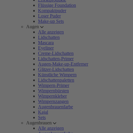
Flüssige Foundation
Kompaktpuder
Loser Puder
Make-up Sets
Augen
Alle anzeigen
Lidschatten
Mascara
Eyeliner
Creme-Lidschatten
Lidschatten-Primer
Augen-Make-up-Entferner
Glitzer-Lidschatten
Künstliche Wimpern
Lidschattenpaletten
Wimpern-Primer
Wimpernbürsten
Wimpernkleber
Wimpernzangen
Augenbrauenfarbe
Kajal
Sets
Augenbrauen
Alle anzeigen