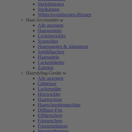
Skelettbürsten
Stielkämme
Wildschweinborsten-Bürsten
Haar-Accessoires
Alle anzeigen
Haargummis
Lockenwickler
Scrunchies
Haarspangen & -klammern
Sprühflaschen
Haarnadeln
Lockenbänder
Zubehör
Haarstyling-Geräte
Alle anzeigen
Glätteisen
Lockenstäbe
Heizwickler
Haartrockner
Haarschneidemaschine
Diffusor-Fön
Effilierschere
Friseurschere
Friseurumhänge
Warmluftbürsten