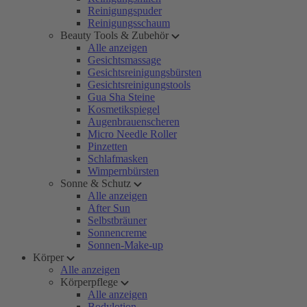
Reinigungspuder
Reinigungsschaum
Beauty Tools & Zubehör
Alle anzeigen
Gesichtsmassage
Gesichtsreinigungsbürsten
Gesichtsreinigungstools
Gua Sha Steine
Kosmetikspiegel
Augenbrauenscheren
Micro Needle Roller
Pinzetten
Schlafmasken
Wimpernbürsten
Sonne & Schutz
Alle anzeigen
After Sun
Selbstbräuner
Sonnencreme
Sonnen-Make-up
Körper
Alle anzeigen
Körperpflege
Alle anzeigen
Bodylotion