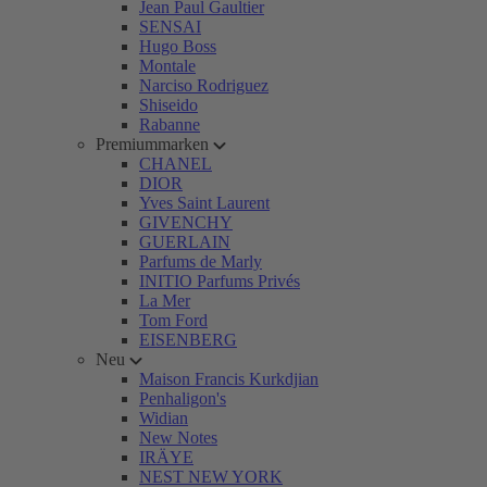
Jean Paul Gaultier
SENSAI
Hugo Boss
Montale
Narciso Rodriguez
Shiseido
Rabanne
Premiummarken
CHANEL
DIOR
Yves Saint Laurent
GIVENCHY
GUERLAIN
Parfums de Marly
INITIO Parfums Privés
La Mer
Tom Ford
EISENBERG
Neu
Maison Francis Kurkdjian
Penhaligon's
Widian
New Notes
IRÄYE
NEST NEW YORK