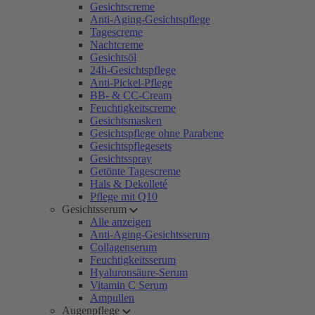
Gesichtscreme
Anti-Aging-Gesichtspflege
Tagescreme
Nachtcreme
Gesichtsöl
24h-Gesichtspflege
Anti-Pickel-Pflege
BB- & CC-Cream
Feuchtigkeitscreme
Gesichtsmasken
Gesichtspflege ohne Parabene
Gesichtspflegesets
Gesichtsspray
Getönte Tagescreme
Hals & Dekolleté
Pflege mit Q10
Gesichtsserum
Alle anzeigen
Anti-Aging-Gesichtsserum
Collagenserum
Feuchtigkeitsserum
Hyaluronsäure-Serum
Vitamin C Serum
Ampullen
Augenpflege