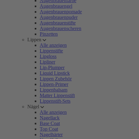
Augenbrauenfarbe
Augenbrauengel
Augenbrauenpomade
Augenbrauenpuder
Augenbrauenstifte
Augenbrauenscheren
Pinzetten
Lippen
Alle anzeigen
Lippenstifte
Lipgloss
Lipliner
Lip-Plumper
Liquid Lipstick
Lippen Zubehör
Lippen-Primer
Lippenbalsam
Matter Lippenstift
Lippenstift-Sets
Nägel
Alle anzeigen
Nagellack
Base Coat
Top Coat
Nagelhärter