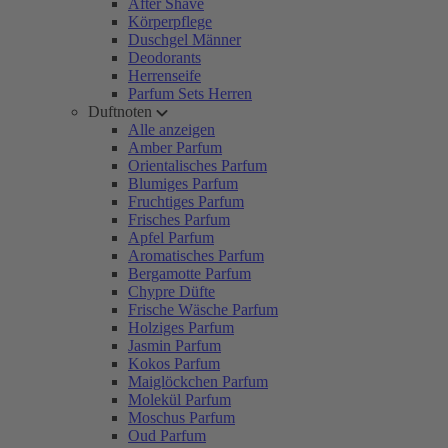
After Shave
Körperpflege
Duschgel Männer
Deodorants
Herrenseife
Parfum Sets Herren
Duftnoten
Alle anzeigen
Amber Parfum
Orientalisches Parfum
Blumiges Parfum
Fruchtiges Parfum
Frisches Parfum
Apfel Parfum
Aromatisches Parfum
Bergamotte Parfum
Chypre Düfte
Frische Wäsche Parfum
Holziges Parfum
Jasmin Parfum
Kokos Parfum
Maiglöckchen Parfum
Molekül Parfum
Moschus Parfum
Oud Parfum