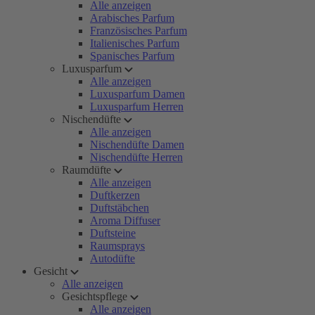
Alle anzeigen
Arabisches Parfum
Französisches Parfum
Italienisches Parfum
Spanisches Parfum
Luxusparfum
Alle anzeigen
Luxusparfum Damen
Luxusparfum Herren
Nischendüfte
Alle anzeigen
Nischendüfte Damen
Nischendüfte Herren
Raumdüfte
Alle anzeigen
Duftkerzen
Duftstäbchen
Aroma Diffuser
Duftsteine
Raumsprays
Autodüfte
Gesicht
Alle anzeigen
Gesichtspflege
Alle anzeigen