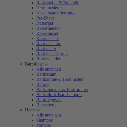
Rasierhobel & Zubehör
Herrenrasierer
Nasenhaarentfernung
Pre-Shave
Rasiergel
Rasiermesser
Rasierpinsel
Rasierschale
Rasierschaum
Rasierseife
Rasiersets Herren
Rasierständer
Bartpflege
Alle anzeigen
Bartbalsam
Bartkämme & Bartbürsten
Bartöle
Bartschneider & Barttrimmer
Bartseife & Bartshampoo
Bartpflegesets
Bartscheren
Haare
Alle anzeigen
Shampoo
Pomade