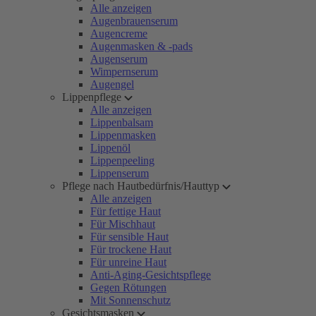
Alle anzeigen
Augenbrauenserum
Augencreme
Augenmasken & -pads
Augenserum
Wimpernserum
Augengel
Lippenpflege
Alle anzeigen
Lippenbalsam
Lippenmasken
Lippenöl
Lippenpeeling
Lippenserum
Pflege nach Hautbedürfnis/Hauttyp
Alle anzeigen
Für fettige Haut
Für Mischhaut
Für sensible Haut
Für trockene Haut
Für unreine Haut
Anti-Aging-Gesichtspflege
Gegen Rötungen
Mit Sonnenschutz
Gesichtsmasken