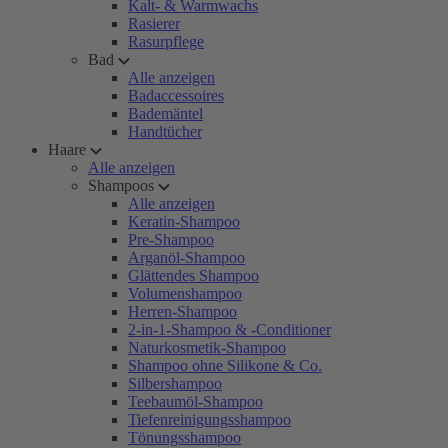
Kalt- & Warmwachs
Rasierer
Rasurpflege
Bad
Alle anzeigen
Badaccessoires
Bademäntel
Handtücher
Haare
Alle anzeigen
Shampoos
Alle anzeigen
Keratin-Shampoo
Pre-Shampoo
Arganöl-Shampoo
Glättendes Shampoo
Volumenshampoo
Herren-Shampoo
2-in-1-Shampoo & -Conditioner
Naturkosmetik-Shampoo
Shampoo ohne Silikone & Co.
Silbershampoo
Teebaumöl-Shampoo
Tiefenreinigungsshampoo
Tönungsshampoo