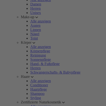
Damen
Herren
Unisex
Make-up
Alle anzeigen
Augen
Lippen
Nägel
Teint
Körper
Alle anzeigen
Körperpflege
Reinigung
Sonnenpflege
Hand- & Fußpflege
Herren
Schwangerschafts- & Babypflege
Haare
Alle anzeigen
Conditioner
Haarpflege
Shampoo
Styling
Zertifizierte Naturkosmetik