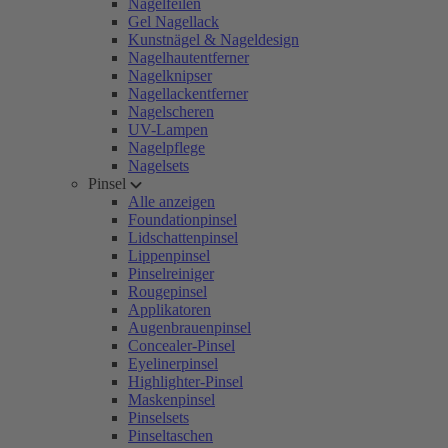
Nagelfeilen
Gel Nagellack
Kunstnägel & Nageldesign
Nagelhautentferner
Nagelknipser
Nagellackentferner
Nagelscheren
UV-Lampen
Nagelpflege
Nagelsets
Pinsel
Alle anzeigen
Foundationpinsel
Lidschattenpinsel
Lippenpinsel
Pinselreiniger
Rougepinsel
Applikatoren
Augenbrauenpinsel
Concealer-Pinsel
Eyelinerpinsel
Highlighter-Pinsel
Maskenpinsel
Pinselsets
Pinseltaschen