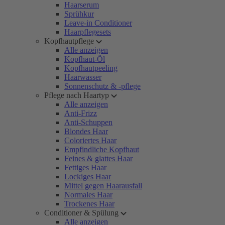
Haarserum
Sprühkur
Leave-in Conditioner
Haarpflegesets
Kopfhautpflege
Alle anzeigen
Kopfhaut-Öl
Kopfhautpeeling
Haarwasser
Sonnenschutz & -pflege
Pflege nach Haartyp
Alle anzeigen
Anti-Frizz
Anti-Schuppen
Blondes Haar
Coloriertes Haar
Empfindliche Kopfhaut
Feines & glattes Haar
Fettiges Haar
Lockiges Haar
Mittel gegen Haarausfall
Normales Haar
Trockenes Haar
Conditioner & Spülung
Alle anzeigen