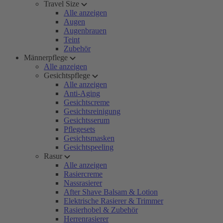
Travel Size
Alle anzeigen
Augen
Augenbrauen
Teint
Zubehör
Männerpflege
Alle anzeigen
Gesichtspflege
Alle anzeigen
Anti-Aging
Gesichtscreme
Gesichtsreinigung
Gesichtsserum
Pflegesets
Gesichtsmasken
Gesichtspeeling
Rasur
Alle anzeigen
Rasiercreme
Nassrasierer
After Shave Balsam & Lotion
Elektrische Rasierer & Trimmer
Rasierhobel & Zubehör
Herrenrasierer