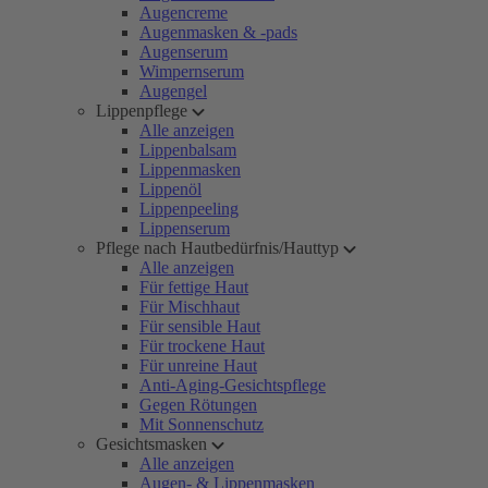
Augencreme
Augenmasken & -pads
Augenserum
Wimpernserum
Augengel
Lippenpflege
Alle anzeigen
Lippenbalsam
Lippenmasken
Lippenöl
Lippenpeeling
Lippenserum
Pflege nach Hautbedürfnis/Hauttyp
Alle anzeigen
Für fettige Haut
Für Mischhaut
Für sensible Haut
Für trockene Haut
Für unreine Haut
Anti-Aging-Gesichtspflege
Gegen Rötungen
Mit Sonnenschutz
Gesichtsmasken
Alle anzeigen
Augen- & Lippenmasken