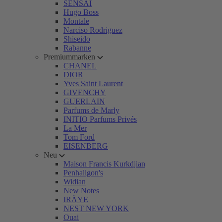
SENSAI
Hugo Boss
Montale
Narciso Rodriguez
Shiseido
Rabanne
Premiummarken
CHANEL
DIOR
Yves Saint Laurent
GIVENCHY
GUERLAIN
Parfums de Marly
INITIO Parfums Privés
La Mer
Tom Ford
EISENBERG
Neu
Maison Francis Kurkdjian
Penhaligon's
Widian
New Notes
IRÄYE
NEST NEW YORK
Ouai