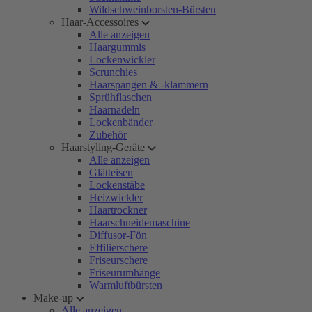
Wildschweinborsten-Bürsten
Haar-Accessoires
Alle anzeigen
Haargummis
Lockenwickler
Scrunchies
Haarspangen & -klammern
Sprühflaschen
Haarnadeln
Lockenbänder
Zubehör
Haarstyling-Geräte
Alle anzeigen
Glätteisen
Lockenstäbe
Heizwickler
Haartrockner
Haarschneidemaschine
Diffusor-Fön
Effilierschere
Friseurschere
Friseurumhänge
Warmluftbürsten
Make-up
Alle anzeigen