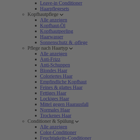
Leave-in Conditioner
Haarpflegesets
Kopfhautpflege
Alle anzeigen
Kopfhaut-Öl
Kopfhautpeeling
Haarwasser
Sonnenschutz & -pflege
Pflege nach Haartyp
Alle anzeigen
Anti-Frizz
Anti-Schuppen
Blondes Haar
Coloriertes Haar
Empfindliche Kopfhaut
Feines & glattes Haar
Fettiges Haar
Lockiges Haar
Mittel gegen Haarausfall
Normales Haar
Trockenes Haar
Conditioner & Spülung
Alle anzeigen
Color-Conditioner
Feuchtigkeits-Conditioner