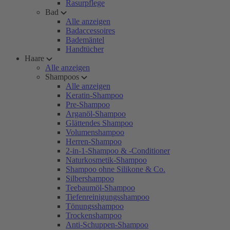
Rasurpflege
Bad
Alle anzeigen
Badaccessoires
Bademäntel
Handtücher
Haare
Alle anzeigen
Shampoos
Alle anzeigen
Keratin-Shampoo
Pre-Shampoo
Arganöl-Shampoo
Glättendes Shampoo
Volumenshampoo
Herren-Shampoo
2-in-1-Shampoo & -Conditioner
Naturkosmetik-Shampoo
Shampoo ohne Silikone & Co.
Silbershampoo
Teebaumöl-Shampoo
Tiefenreinigungsshampoo
Tönungsshampoo
Trockenshampoo
Anti-Schuppen-Shampoo