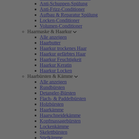
Anti-Schuppen-Spülung
Anti-Frizz-Conditioner
Aufbau & Reparatur Spülung
Locken-Conditioner
Volumen-Conditioner
Haarmaske & Haarkur
Alle anzeigen
Haarbutter
Haarkur trockenes Haar
Haarkur gefärbtes Haar
Haarkur Feuchtigkeit
Haarkur Keratin
Haarkur Locken
Haarbürsten & Kämme
Alle anzeigen
Rundbürsten
Detangler-Bürsten
Flach- & Paddelbürsten
Holzbürsten
Haarkämme
Haarschneidekämme
Kopfmassagebürsten
Lockenkämme
Skelettbürsten
Stielkämme