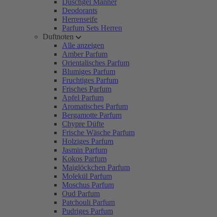
Duschgel Männer
Deodorants
Herrenseife
Parfum Sets Herren
Duftnoten
Alle anzeigen
Amber Parfum
Orientalisches Parfum
Blumiges Parfum
Fruchtiges Parfum
Frisches Parfum
Apfel Parfum
Aromatisches Parfum
Bergamotte Parfum
Chypre Düfte
Frische Wäsche Parfum
Holziges Parfum
Jasmin Parfum
Kokos Parfum
Maiglöckchen Parfum
Molekül Parfum
Moschus Parfum
Oud Parfum
Patchouli Parfum
Pudriges Parfum