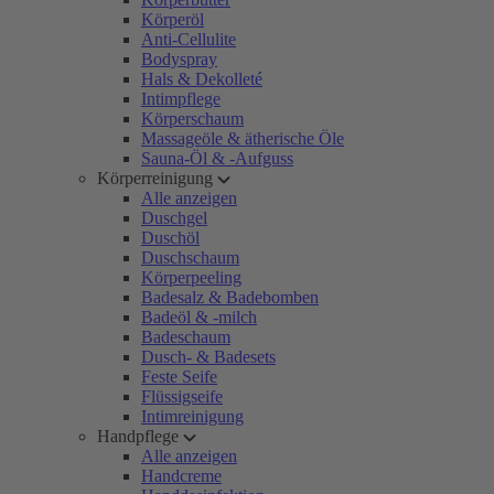
Körperöl
Anti-Cellulite
Bodyspray
Hals & Dekolleté
Intimpflege
Körperschaum
Massageöle & ätherische Öle
Sauna-Öl & -Aufguss
Körperreinigung
Alle anzeigen
Duschgel
Duschöl
Duschschaum
Körperpeeling
Badesalz & Badebomben
Badeöl & -milch
Badeschaum
Dusch- & Badesets
Feste Seife
Flüssigseife
Intimreinigung
Handpflege
Alle anzeigen
Handcreme