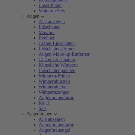
Loser Puder
Make-up Sets
Augen
Alle anzeigen
Lidschatten
Mascara
Eyeliner
Creme-Lidschatten
Lidschatten-Primer
Augen-Make-up-Entferner
Glitzer-Lidschatten
Künstliche Wimpern
Lidschattenpaletten
Wimpern-Primer
Wimpernbürsten
Wimpernkleber
Wimpernzangen
Augenbrauenfarbe
Kajal
Sets
Augenbrauen
Alle anzeigen
Augenbrauenfarbe
Augenbrauengel