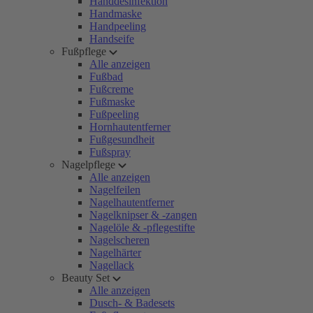
Handdesinfektion
Handmaske
Handpeeling
Handseife
Fußpflege
Alle anzeigen
Fußbad
Fußcreme
Fußmaske
Fußpeeling
Hornhautentferner
Fußgesundheit
Fußspray
Nagelpflege
Alle anzeigen
Nagelfeilen
Nagelhautentferner
Nagelknipser & -zangen
Nagelöle & -pflegestifte
Nagelscheren
Nagelhärter
Nagellack
Beauty Set
Alle anzeigen
Dusch- & Badesets