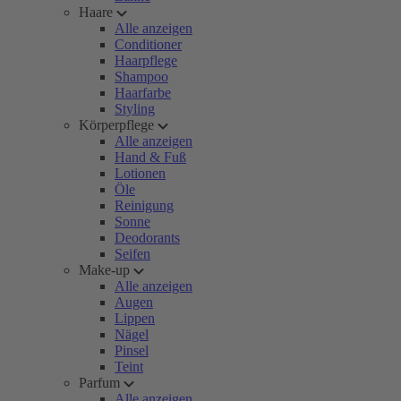
Haare
Alle anzeigen
Conditioner
Haarpflege
Shampoo
Haarfarbe
Styling
Körperpflege
Alle anzeigen
Hand & Fuß
Lotionen
Öle
Reinigung
Sonne
Deodorants
Seifen
Make-up
Alle anzeigen
Augen
Lippen
Nägel
Pinsel
Teint
Parfum
Alle anzeigen