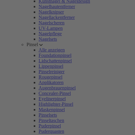
Kunstnägel & Nageldesign
Nagelhautentferner
Nagelknipser
Nagellackentferner
Nagelscheren
UV-Lampen
Nagelpflege
Nagelsets
Pinsel
Alle anzeigen
Foundationpinsel
Lidschattenpinsel
Lippenpinsel
Pinselreiniger
Rougepinsel
Applikatoren
Augenbrauenpinsel
Concealer-Pinsel
Eyelinerpinsel
Highlighter-Pinsel
Maskenpinsel
Pinselsets
Pinseltaschen
Puderpinsel
Puderquasten