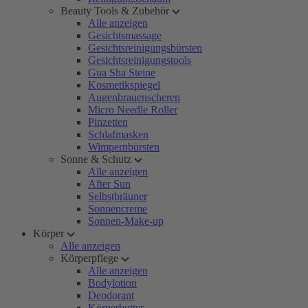
Beauty Tools & Zubehör
Alle anzeigen
Gesichtsmassage
Gesichtsreinigungsbürsten
Gesichtsreinigungstools
Gua Sha Steine
Kosmetikspiegel
Augenbrauenscheren
Micro Needle Roller
Pinzetten
Schlafmasken
Wimpernbürsten
Sonne & Schutz
Alle anzeigen
After Sun
Selbstbräuner
Sonnencreme
Sonnen-Make-up
Körper
Alle anzeigen
Körperpflege
Alle anzeigen
Bodylotion
Deodorant
Körperbutter