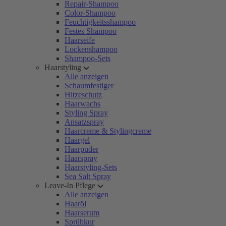
Repair-Shampoo
Color-Shampoo
Feuchtigkeitsshampoo
Festes Shampoo
Haarseife
Lockenshampoo
Shampoo-Sets
Haarstyling
Alle anzeigen
Schaumfestiger
Hitzeschutz
Haarwachs
Styling Spray
Ansatzspray
Haarcreme & Stylingcreme
Haargel
Haarpuder
Haarspray
Haarstyling-Sets
Sea Salt Spray
Leave-In Pflege
Alle anzeigen
Haaröl
Haarserum
Sprühkur