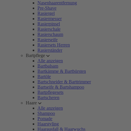
Nasenhaarentfernung
Pre-Shave
Rasiergel
Rasiermesser
Rasierpinsel
Rasierschale
Rasierschaum
Rasierseife
Rasiersets Herren
Rasierständer
Bartpflege
Alle anzeigen
Bartbalsam
Bartkämme & Bartbürsten
Bartöle
Bartschneider & Barttrimmer
Bartseife & Bartshampoo
Bartpflegesets
Bartscheren
Haare
Alle anzeigen
Shampoo
Pomade
Haarstyling
Haarausfall & Haarwuchs