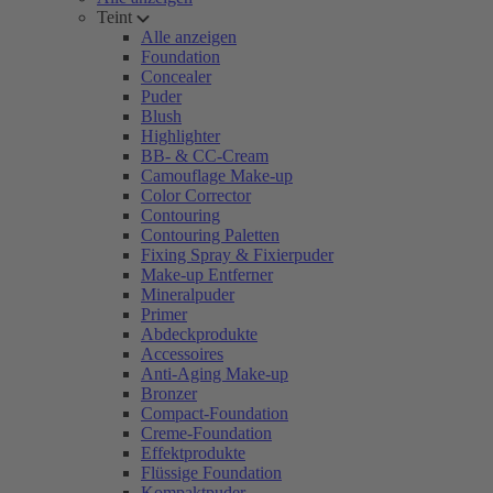
Teint
Alle anzeigen
Foundation
Concealer
Puder
Blush
Highlighter
BB- & CC-Cream
Camouflage Make-up
Color Corrector
Contouring
Contouring Paletten
Fixing Spray & Fixierpuder
Make-up Entferner
Mineralpuder
Primer
Abdeckprodukte
Accessoires
Anti-Aging Make-up
Bronzer
Compact-Foundation
Creme-Foundation
Effektprodukte
Flüssige Foundation
Kompaktpuder