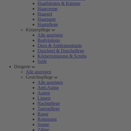
Haarbürsten & Kämme
Haarcreme
Haargel
Haarpaste
Haarpflege
Körperpflege
Alle anzeigen
Bodylotions
Deos & Antitranspirants
Duschgel & Duschpflege
Körperreinigung & Scrubs
Seife
Drogerie
Alle anzeigen
Gesichtspflege
Alle anzeigen
Anti-Aging
Augen
Lippen
Nachtpflege
Tagespflege
Rasur
Reinigung
Sonne
Zähne