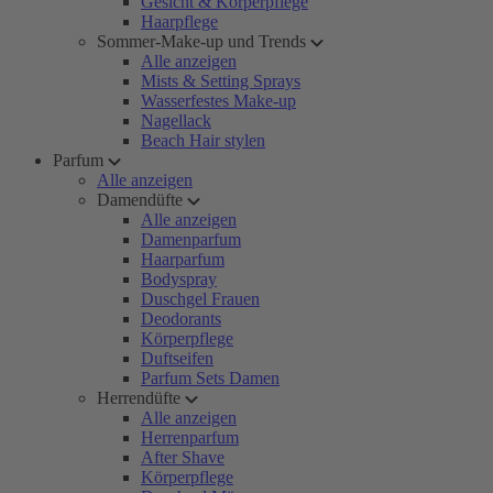
Gesicht & Körperpflege
Haarpflege
Sommer-Make-up und Trends
Alle anzeigen
Mists & Setting Sprays
Wasserfestes Make-up
Nagellack
Beach Hair stylen
Parfum
Alle anzeigen
Damendüfte
Alle anzeigen
Damenparfum
Haarparfum
Bodyspray
Duschgel Frauen
Deodorants
Körperpflege
Duftseifen
Parfum Sets Damen
Herrendüfte
Alle anzeigen
Herrenparfum
After Shave
Körperpflege