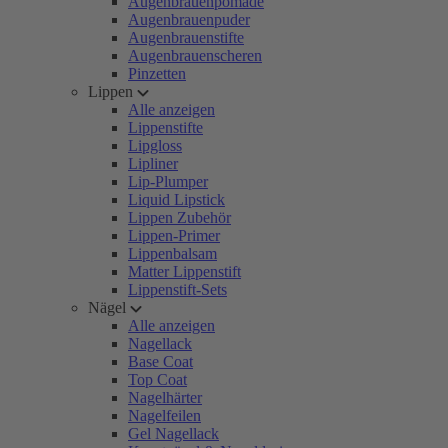
Augenbrauenpomade
Augenbrauenpuder
Augenbrauenstifte
Augenbrauenscheren
Pinzetten
Lippen
Alle anzeigen
Lippenstifte
Lipgloss
Lipliner
Lip-Plumper
Liquid Lipstick
Lippen Zubehör
Lippen-Primer
Lippenbalsam
Matter Lippenstift
Lippenstift-Sets
Nägel
Alle anzeigen
Nagellack
Base Coat
Top Coat
Nagelhärter
Nagelfeilen
Gel Nagellack