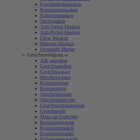
Feuchtigkeitsmasken
Reinigungsmasken
Schlammmasken
Tuchmasken
Anti-Aging-Masken
Anti-Pickel-Masken
Glow Masken
Mitesser-Masken
Overnight Maske
Gesichtsreinigung
Alle anzeigen
Gesichtspeeling
Gesichtswasser
Mizellenwasser
Reinigungsgel
Reinigungsöl
Abschminkpads
Abschminktücher
Gesichtsreinigungssets
Gesichtsseife
Make-up-Entferner
Reinigungscreme
Reinigungsmilch
Reinigungspuder
Reinigungsschaum