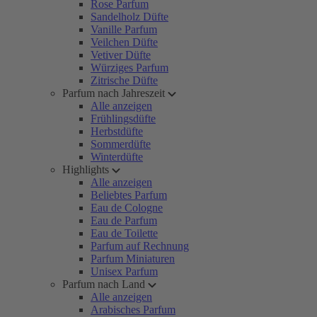
Rose Parfum
Sandelholz Düfte
Vanille Parfum
Veilchen Düfte
Vetiver Düfte
Würziges Parfum
Zitrische Düfte
Parfum nach Jahreszeit
Alle anzeigen
Frühlingsdüfte
Herbstdüfte
Sommerdüfte
Winterdüfte
Highlights
Alle anzeigen
Beliebtes Parfum
Eau de Cologne
Eau de Parfum
Eau de Toilette
Parfum auf Rechnung
Parfum Miniaturen
Unisex Parfum
Parfum nach Land
Alle anzeigen
Arabisches Parfum