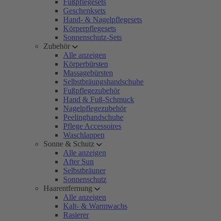
Fußpflegesets
Geschenksets
Hand- & Nagelpflegesets
Körperpflegesets
Sonnenschutz-Sets
Zubehör
Alle anzeigen
Körperbürsten
Massagebürsten
Selbstbräungshandschuhe
Fußpflegezubehör
Hand & Fuß-Schmuck
Nagelpflegezubehör
Peelinghandschuhe
Pflege Accessoires
Waschlappen
Sonne & Schutz
Alle anzeigen
After Sun
Selbstbräuner
Sonnenschutz
Haarentfernung
Alle anzeigen
Kalt- & Warmwachs
Rasierer