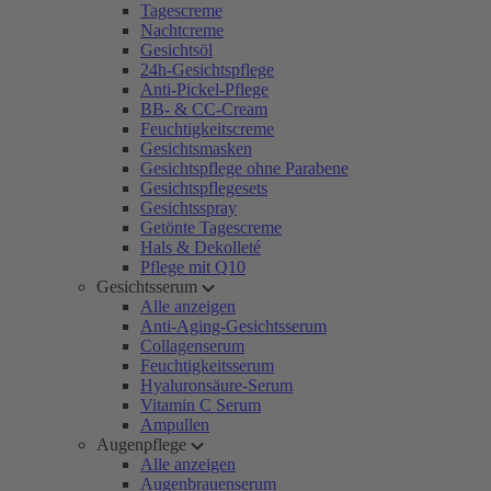
Tagescreme
Nachtcreme
Gesichtsöl
24h-Gesichtspflege
Anti-Pickel-Pflege
BB- & CC-Cream
Feuchtigkeitscreme
Gesichtsmasken
Gesichtspflege ohne Parabene
Gesichtspflegesets
Gesichtsspray
Getönte Tagescreme
Hals & Dekolleté
Pflege mit Q10
Gesichtsserum
Alle anzeigen
Anti-Aging-Gesichtsserum
Collagenserum
Feuchtigkeitsserum
Hyaluronsäure-Serum
Vitamin C Serum
Ampullen
Augenpflege
Alle anzeigen
Augenbrauenserum