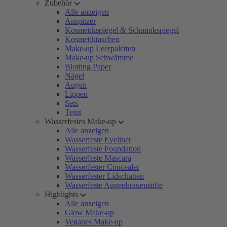
Zubehör
Alle anzeigen
Anspitzer
Kosmetikspiegel & Schminkspiegel
Kosmetiktaschen
Make-up Leerpaletten
Make-up Schwämme
Blotting Paper
Nägel
Augen
Lippen
Sets
Teint
Wasserfestes Make-up
Alle anzeigen
Wasserfeste Eyeliner
Wasserfeste Foundation
Wasserfeste Mascara
Wasserfester Concealer
Wasserfester Lidschatten
Wasserfeste Augenbrauenstifte
Highlights
Alle anzeigen
Glow Make-up
Veganes Make-up