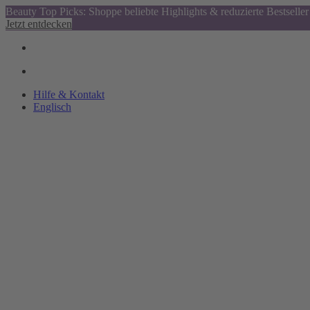
Beauty Top Picks: Shoppe beliebte Highlights & reduzierte Bestseller
Jetzt entdecken
Hilfe & Kontakt
Englisch