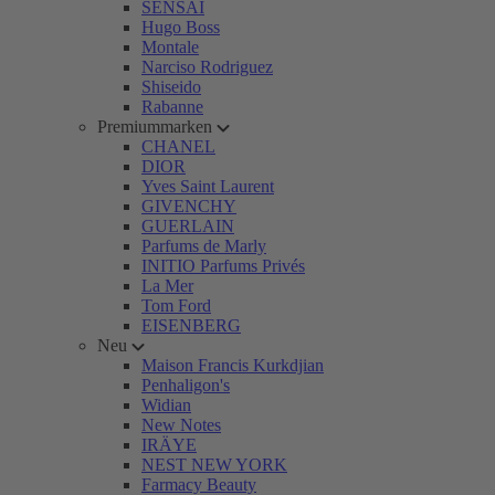
SENSAI
Hugo Boss
Montale
Narciso Rodriguez
Shiseido
Rabanne
Premiummarken
CHANEL
DIOR
Yves Saint Laurent
GIVENCHY
GUERLAIN
Parfums de Marly
INITIO Parfums Privés
La Mer
Tom Ford
EISENBERG
Neu
Maison Francis Kurkdjian
Penhaligon's
Widian
New Notes
IRÄYE
NEST NEW YORK
Farmacy Beauty