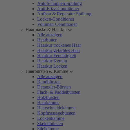
Anti-Schuppen-Spülung
Anti-Frizz-Conditioner
Aufbau & Reparatur Spülung
Locken-Conditioner
Volumen-Conditioner
Haarmaske & Haarkur
Alle anzeigen
Haarbutter
Haarkur trockenes Haar
Haarkur gefärbtes Haar
Haarkur Feuchtigkeit
Haarkur Keratin
Haarkur Locken
Haarbürsten & Kämme
Alle anzeigen
Rundbürsten
Detangler-Bürsten
Flach- & Paddelbürsten
Holzbürsten
Haarkämme
Haarschneidekämme
Kopfmassagebürsten
Lockenkämme
Skelettbürsten
Stielkämme