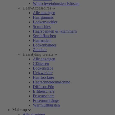
Wildschweinborsten-Bürsten
Haar-Accessoires
Alle anzeigen
Haargummis
Lockenwickler
Scrunchies
Haarspangen & -klammern
Sprühflaschen
Haarnadeln
Lockenbänder
Zubehör
Haarstyling-Geräte
Alle anzeigen
Glätteisen
Lockenstäbe
Heizwickler
Haartrockner
Haarschneidemaschine
Diffusor-Fön
Effilierschere
Friseurschere
Friseurumhänge
Warmluftbürsten
Make-up
Alle anzeigen