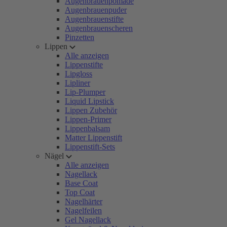
Augenbrauenpomade
Augenbrauenpuder
Augenbrauenstifte
Augenbrauenscheren
Pinzetten
Lippen
Alle anzeigen
Lippenstifte
Lipgloss
Lipliner
Lip-Plumper
Liquid Lipstick
Lippen Zubehör
Lippen-Primer
Lippenbalsam
Matter Lippenstift
Lippenstift-Sets
Nägel
Alle anzeigen
Nagellack
Base Coat
Top Coat
Nagelhärter
Nagelfeilen
Gel Nagellack