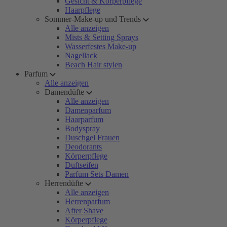
Gesicht & Körperpflege
Haarpflege
Sommer-Make-up und Trends
Alle anzeigen
Mists & Setting Sprays
Wasserfestes Make-up
Nagellack
Beach Hair stylen
Parfum
Alle anzeigen
Damendüfte
Alle anzeigen
Damenparfum
Haarparfum
Bodyspray
Duschgel Frauen
Deodorants
Körperpflege
Duftseifen
Parfum Sets Damen
Herrendüfte
Alle anzeigen
Herrenparfum
After Shave
Körperpflege