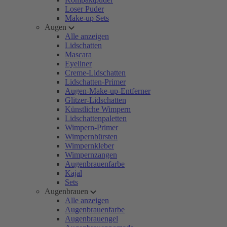
Loser Puder
Make-up Sets
Augen
Alle anzeigen
Lidschatten
Mascara
Eyeliner
Creme-Lidschatten
Lidschatten-Primer
Augen-Make-up-Entferner
Glitzer-Lidschatten
Künstliche Wimpern
Lidschattenpaletten
Wimpern-Primer
Wimpernbürsten
Wimpernkleber
Wimpernzangen
Augenbrauenfarbe
Kajal
Sets
Augenbrauen
Alle anzeigen
Augenbrauenfarbe
Augenbrauengel