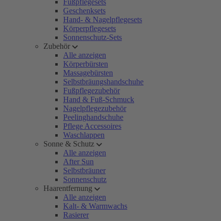
Fußpflegesets
Geschenksets
Hand- & Nagelpflegesets
Körperpflegesets
Sonnenschutz-Sets
Zubehör
Alle anzeigen
Körperbürsten
Massagebürsten
Selbstbräungshandschuhe
Fußpflegezubehör
Hand & Fuß-Schmuck
Nagelpflegezubehör
Peelinghandschuhe
Pflege Accessoires
Waschlappen
Sonne & Schutz
Alle anzeigen
After Sun
Selbstbräuner
Sonnenschutz
Haarentfernung
Alle anzeigen
Kalt- & Warmwachs
Rasierer