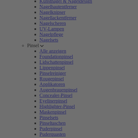
Kunstnägel & Nageldesign
Nagelhautentferner
Nagelknipser
Nagellackentferner
Nagelscheren
UV-Lampen
Nagelpflege
Nagelsets
Pinsel
Alle anzeigen
Foundationpinsel
Lidschattenpinsel
Lippenpinsel
Pinselreiniger
Rougepinsel
Applikatoren
Augenbrauenpinsel
Concealer-Pinsel
Eyelinerpinsel
Highlighter-Pinsel
Maskenpinsel
Pinselsets
Pinseltaschen
Puderpinsel
Puderquasten