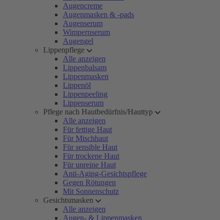
Augencreme
Augenmasken & -pads
Augenserum
Wimpernserum
Augengel
Lippenpflege
Alle anzeigen
Lippenbalsam
Lippenmasken
Lippenöl
Lippenpeeling
Lippenserum
Pflege nach Hautbedürfnis/Hauttyp
Alle anzeigen
Für fettige Haut
Für Mischhaut
Für sensible Haut
Für trockene Haut
Für unreine Haut
Anti-Aging-Gesichtspflege
Gegen Rötungen
Mit Sonnenschutz
Gesichtsmasken
Alle anzeigen
Augen- & Lippenmasken