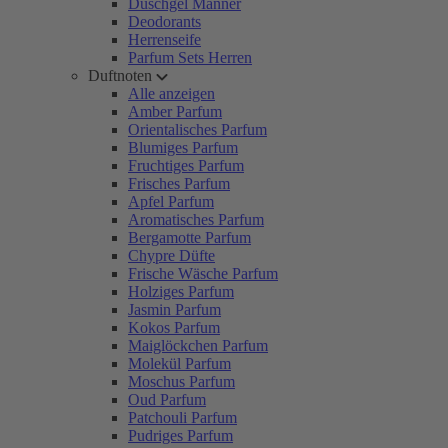
Duschgel Männer
Deodorants
Herrenseife
Parfum Sets Herren
Duftnoten
Alle anzeigen
Amber Parfum
Orientalisches Parfum
Blumiges Parfum
Fruchtiges Parfum
Frisches Parfum
Apfel Parfum
Aromatisches Parfum
Bergamotte Parfum
Chypre Düfte
Frische Wäsche Parfum
Holziges Parfum
Jasmin Parfum
Kokos Parfum
Maiglöckchen Parfum
Molekül Parfum
Moschus Parfum
Oud Parfum
Patchouli Parfum
Pudriges Parfum