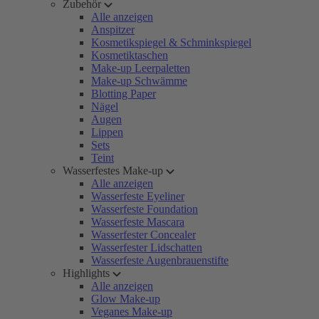
Zubehör
Alle anzeigen
Anspitzer
Kosmetikspiegel & Schminkspiegel
Kosmetiktaschen
Make-up Leerpaletten
Make-up Schwämme
Blotting Paper
Nägel
Augen
Lippen
Sets
Teint
Wasserfestes Make-up
Alle anzeigen
Wasserfeste Eyeliner
Wasserfeste Foundation
Wasserfeste Mascara
Wasserfester Concealer
Wasserfester Lidschatten
Wasserfeste Augenbrauenstifte
Highlights
Alle anzeigen
Glow Make-up
Veganes Make-up