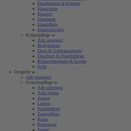
Haarbürsten & Kämme
Haarcreme
Haargel
Haarpaste
Haarpflege
Haarschneider
Körperpflege
Alle anzeigen
Bodylotions
Deos & Antitranspirants
Duschgel & Duschpflege
Körperreinigung & Scrubs
Seife
Drogerie
Alle anzeigen
Gesichtspflege
Alle anzeigen
Anti-Aging
Augen
Lippen
Nachtpflege
Tagespflege
Rasur
Reinigung
Sonne