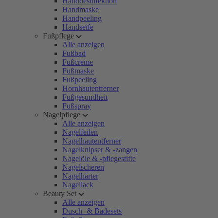
Handdesinfektion
Handmaske
Handpeeling
Handseife
Fußpflege
Alle anzeigen
Fußbad
Fußcreme
Fußmaske
Fußpeeling
Hornhautentferner
Fußgesundheit
Fußspray
Nagelpflege
Alle anzeigen
Nagelfeilen
Nagelhautentferner
Nagelknipser & -zangen
Nagelöle & -pflegestifte
Nagelscheren
Nagelhärter
Nagellack
Beauty Set
Alle anzeigen
Dusch- & Badesets