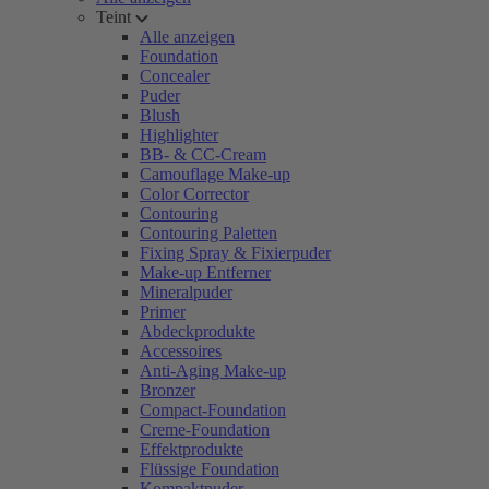
Teint
Alle anzeigen
Foundation
Concealer
Puder
Blush
Highlighter
BB- & CC-Cream
Camouflage Make-up
Color Corrector
Contouring
Contouring Paletten
Fixing Spray & Fixierpuder
Make-up Entferner
Mineralpuder
Primer
Abdeckprodukte
Accessoires
Anti-Aging Make-up
Bronzer
Compact-Foundation
Creme-Foundation
Effektprodukte
Flüssige Foundation
Kompaktpuder