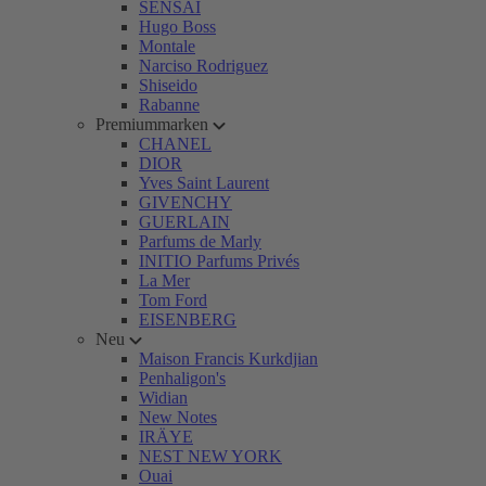
SENSAI
Hugo Boss
Montale
Narciso Rodriguez
Shiseido
Rabanne
Premiummarken
CHANEL
DIOR
Yves Saint Laurent
GIVENCHY
GUERLAIN
Parfums de Marly
INITIO Parfums Privés
La Mer
Tom Ford
EISENBERG
Neu
Maison Francis Kurkdjian
Penhaligon's
Widian
New Notes
IRÄYE
NEST NEW YORK
Ouai