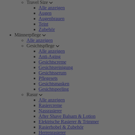
Travel Size
Alle anzeigen
Augen
Augenbrauen
Teint
Zubehör
Männerpflege
Alle anzeigen
Gesichtspflege
Alle anzeigen
Anti-Aging
Gesichtscreme
Gesichtsreinigung
Gesichtsserum
Pflegesets
Gesichtsmasken
Gesichtspeeling
Rasur
Alle anzeigen
Rasiercreme
Nassrasierer
After Shave Balsam & Lotion
Elektrische Rasierer & Trimmer
Rasierhobel & Zubehör
Herrenrasierer