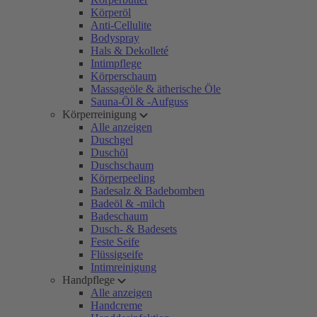
Körperöl
Anti-Cellulite
Bodyspray
Hals & Dekolleté
Intimpflege
Körperschaum
Massageöle & ätherische Öle
Sauna-Öl & -Aufguss
Körperreinigung
Alle anzeigen
Duschgel
Duschöl
Duschschaum
Körperpeeling
Badesalz & Badebomben
Badeöl & -milch
Badeschaum
Dusch- & Badesets
Feste Seife
Flüssigseife
Intimreinigung
Handpflege
Alle anzeigen
Handcreme