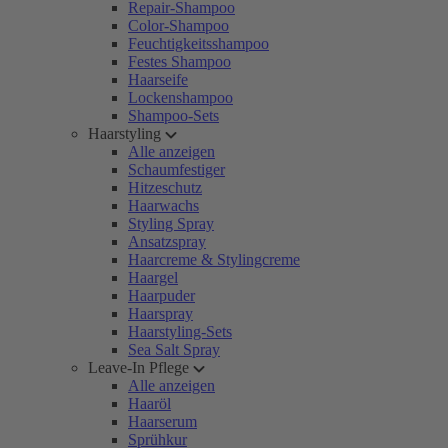
Repair-Shampoo
Color-Shampoo
Feuchtigkeitsshampoo
Festes Shampoo
Haarseife
Lockenshampoo
Shampoo-Sets
Haarstyling
Alle anzeigen
Schaumfestiger
Hitzeschutz
Haarwachs
Styling Spray
Ansatzspray
Haarcreme & Stylingcreme
Haargel
Haarpuder
Haarspray
Haarstyling-Sets
Sea Salt Spray
Leave-In Pflege
Alle anzeigen
Haaröl
Haarserum
Sprühkur