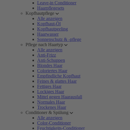
Leave-in Conditioner
Haarpflegesets
Kopfhautpflege
Alle anzeigen
Kopfhaut-Öl
Kopfhautpeeling
Haarwasser
Sonnenschutz & -pflege
Pflege nach Haartyp
Alle anzeigen
Anti-Frizz
Anti-Schuppen
Blondes Haar
Coloriertes Haar
Empfindliche Kopfhaut
Feines & glattes Haar
Fettiges Haar
Lockiges Haar
Mittel gegen Haarausfall
Normales Haar
Trockenes Haar
Conditioner & Spülung
Alle anzeigen
Color-Conditioner
Feuchtigkeits-Conditioner