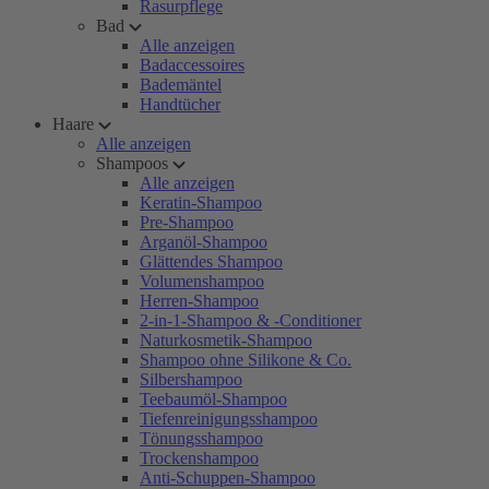
Rasurpflege
Bad
Alle anzeigen
Badaccessoires
Bademäntel
Handtücher
Haare
Alle anzeigen
Shampoos
Alle anzeigen
Keratin-Shampoo
Pre-Shampoo
Arganöl-Shampoo
Glättendes Shampoo
Volumenshampoo
Herren-Shampoo
2-in-1-Shampoo & -Conditioner
Naturkosmetik-Shampoo
Shampoo ohne Silikone & Co.
Silbershampoo
Teebaumöl-Shampoo
Tiefenreinigungsshampoo
Tönungsshampoo
Trockenshampoo
Anti-Schuppen-Shampoo