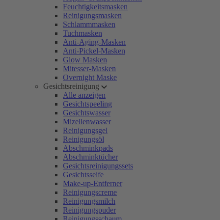
Feuchtigkeitsmasken
Reinigungsmasken
Schlammmasken
Tuchmasken
Anti-Aging-Masken
Anti-Pickel-Masken
Glow Masken
Mitesser-Masken
Overnight Maske
Gesichtsreinigung
Alle anzeigen
Gesichtspeeling
Gesichtswasser
Mizellenwasser
Reinigungsgel
Reinigungsöl
Abschminkpads
Abschminktücher
Gesichtsreinigungssets
Gesichtsseife
Make-up-Entferner
Reinigungscreme
Reinigungsmilch
Reinigungspuder
Reinigungsschaum