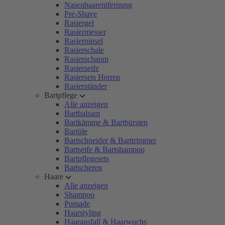
Nasenhaarentfernung
Pre-Shave
Rasiergel
Rasiermesser
Rasierpinsel
Rasierschale
Rasierschaum
Rasierseife
Rasiersets Herren
Rasierständer
Bartpflege
Alle anzeigen
Bartbalsam
Bartkämme & Bartbürsten
Bartöle
Bartschneider & Barttrimmer
Bartseife & Bartshampoo
Bartpflegesets
Bartscheren
Haare
Alle anzeigen
Shampoo
Pomade
Haarstyling
Haarausfall & Haarwuchs