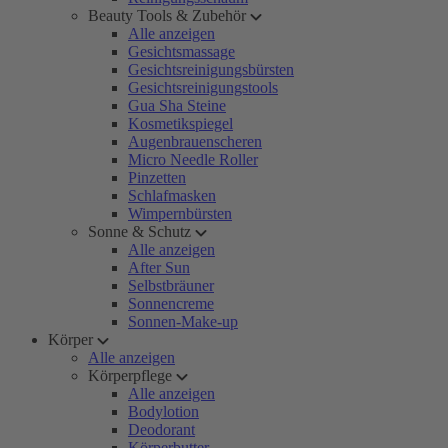
Beauty Tools & Zubehör
Alle anzeigen
Gesichtsmassage
Gesichtsreinigungsbürsten
Gesichtsreinigungstools
Gua Sha Steine
Kosmetikspiegel
Augenbrauenscheren
Micro Needle Roller
Pinzetten
Schlafmasken
Wimpernbürsten
Sonne & Schutz
Alle anzeigen
After Sun
Selbstbräuner
Sonnencreme
Sonnen-Make-up
Körper
Alle anzeigen
Körperpflege
Alle anzeigen
Bodylotion
Deodorant
Körperbutter