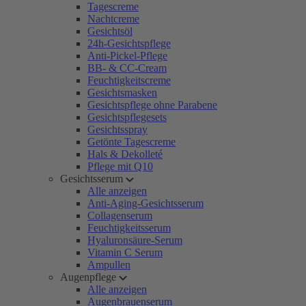
Tagescreme
Nachtcreme
Gesichtsöl
24h-Gesichtspflege
Anti-Pickel-Pflege
BB- & CC-Cream
Feuchtigkeitscreme
Gesichtsmasken
Gesichtspflege ohne Parabene
Gesichtspflegesets
Gesichtsspray
Getönte Tagescreme
Hals & Dekolleté
Pflege mit Q10
Gesichtsserum
Alle anzeigen
Anti-Aging-Gesichtsserum
Collagenserum
Feuchtigkeitsserum
Hyaluronsäure-Serum
Vitamin C Serum
Ampullen
Augenpflege
Alle anzeigen
Augenbrauenserum