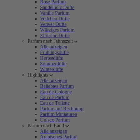
Rose Parfum
Sandelholz Düfte
Vanille Parfum
Veilchen Düfte
Vetiver Düfte
Würziges Parfum
Zitrische Düfte
Parfum nach Jahreszeit
Alle anzeigen
Frühlingsdüfte
Herbstdüfte
Sommerdüfte
Winterdüfte
Highlights
Alle anzeigen
Beliebtes Parfum
Eau de Cologne
Eau de Parfum
Eau de Toilette
Parfum auf Rechnung
Parfum Miniaturen
Unisex Parfum
Parfum nach Land
Alle anzeigen
Arabisches Parfum