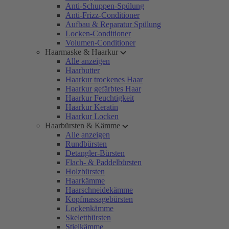
Anti-Schuppen-Spülung
Anti-Frizz-Conditioner
Aufbau & Reparatur Spülung
Locken-Conditioner
Volumen-Conditioner
Haarmaske & Haarkur
Alle anzeigen
Haarbutter
Haarkur trockenes Haar
Haarkur gefärbtes Haar
Haarkur Feuchtigkeit
Haarkur Keratin
Haarkur Locken
Haarbürsten & Kämme
Alle anzeigen
Rundbürsten
Detangler-Bürsten
Flach- & Paddelbürsten
Holzbürsten
Haarkämme
Haarschneidekämme
Kopfmassagebürsten
Lockenkämme
Skelettbürsten
Stielkämme