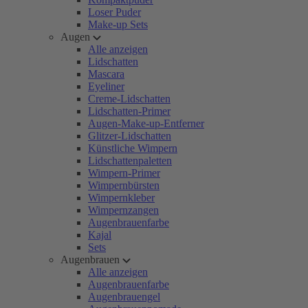
Loser Puder
Make-up Sets
Augen
Alle anzeigen
Lidschatten
Mascara
Eyeliner
Creme-Lidschatten
Lidschatten-Primer
Augen-Make-up-Entferner
Glitzer-Lidschatten
Künstliche Wimpern
Lidschattenpaletten
Wimpern-Primer
Wimpernbürsten
Wimpernkleber
Wimpernzangen
Augenbrauenfarbe
Kajal
Sets
Augenbrauen
Alle anzeigen
Augenbrauenfarbe
Augenbrauengel