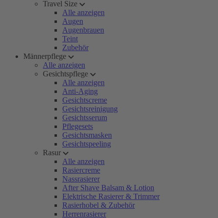
Travel Size
Alle anzeigen
Augen
Augenbrauen
Teint
Zubehör
Männerpflege
Alle anzeigen
Gesichtspflege
Alle anzeigen
Anti-Aging
Gesichtscreme
Gesichtsreinigung
Gesichtsserum
Pflegesets
Gesichtsmasken
Gesichtspeeling
Rasur
Alle anzeigen
Rasiercreme
Nassrasierer
After Shave Balsam & Lotion
Elektrische Rasierer & Trimmer
Rasierhobel & Zubehör
Herrenrasierer