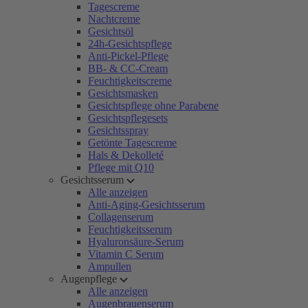
Tagescreme
Nachtcreme
Gesichtsöl
24h-Gesichtspflege
Anti-Pickel-Pflege
BB- & CC-Cream
Feuchtigkeitscreme
Gesichtsmasken
Gesichtspflege ohne Parabene
Gesichtspflegesets
Gesichtsspray
Getönte Tagescreme
Hals & Dekolleté
Pflege mit Q10
Gesichtsserum
Alle anzeigen
Anti-Aging-Gesichtsserum
Collagenserum
Feuchtigkeitsserum
Hyaluronsäure-Serum
Vitamin C Serum
Ampullen
Augenpflege
Alle anzeigen
Augenbrauenserum