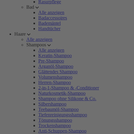
Rasurpflege
Bad
Alle anzeigen
Badaccessoires
Bademäntel
Handtücher
Haare
Alle anzeigen
Shampoos
Alle anzeigen
Keratin-Shampoo
Pre-Shampoo
Arganöl-Shampoo
Glättendes Shampoo
Volumenshampoo
Herren-Shampoo
2-in-1-Shampoo & -Conditioner
Naturkosmetik-Shampoo
Shampoo ohne Silikone & Co.
Silbershampoo
Teebaumöl-Shampoo
Tiefenreinigungsshampoo
Tönungsshampoo
Trockenshampoo
Anti-Schuppen-Shampoo