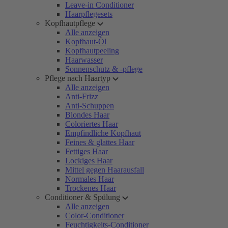
Leave-in Conditioner
Haarpflegesets
Kopfhautpflege
Alle anzeigen
Kopfhaut-Öl
Kopfhautpeeling
Haarwasser
Sonnenschutz & -pflege
Pflege nach Haartyp
Alle anzeigen
Anti-Frizz
Anti-Schuppen
Blondes Haar
Coloriertes Haar
Empfindliche Kopfhaut
Feines & glattes Haar
Fettiges Haar
Lockiges Haar
Mittel gegen Haarausfall
Normales Haar
Trockenes Haar
Conditioner & Spülung
Alle anzeigen
Color-Conditioner
Feuchtigkeits-Conditioner