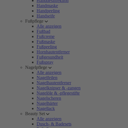
Handdesinfektion
Handmaske
Handpeeling
Handseife
Fußpflege
Alle anzeigen
Fußbad
Fußcreme
Fußmaske
Fußpeeling
Hornhautentferner
Fußgesundheit
Fußspray
Nagelpflege
Alle anzeigen
Nagelfeilen
Nagelhautentferner
Nagelknipser & -zangen
Nagelöle & -pflegestifte
Nagelscheren
Nagelhärter
Nagellack
Beauty Set
Alle anzeigen
Dusch- & Badesets