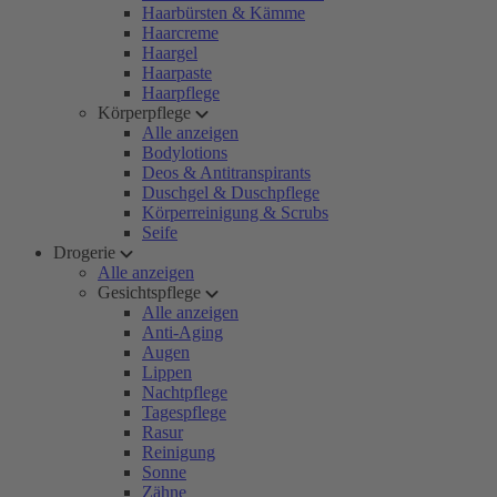
Haarbürsten & Kämme
Haarcreme
Haargel
Haarpaste
Haarpflege
Körperpflege
Alle anzeigen
Bodylotions
Deos & Antitranspirants
Duschgel & Duschpflege
Körperreinigung & Scrubs
Seife
Drogerie
Alle anzeigen
Gesichtspflege
Alle anzeigen
Anti-Aging
Augen
Lippen
Nachtpflege
Tagespflege
Rasur
Reinigung
Sonne
Zähne