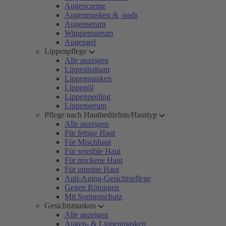
Augencreme
Augenmasken & -pads
Augenserum
Wimpernserum
Augengel
Lippenpflege
Alle anzeigen
Lippenbalsam
Lippenmasken
Lippenöl
Lippenpeeling
Lippenserum
Pflege nach Hautbedürfnis/Hauttyp
Alle anzeigen
Für fettige Haut
Für Mischhaut
Für sensible Haut
Für trockene Haut
Für unreine Haut
Anti-Aging-Gesichtspflege
Gegen Rötungen
Mit Sonnenschutz
Gesichtsmasken
Alle anzeigen
Augen- & Lippenmasken