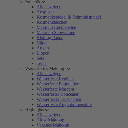
Zubehör
Alle anzeigen
Anspitzer
Kosmetikspiegel & Schminkspiegel
Kosmetiktaschen
Make-up Leerpaletten
Make-up Schwämme
Blotting Paper
Nägel
Augen
Lippen
Sets
Teint
Wasserfestes Make-up
Alle anzeigen
Wasserfeste Eyeliner
Wasserfeste Foundation
Wasserfeste Mascara
Wasserfester Concealer
Wasserfester Lidschatten
Wasserfeste Augenbrauenstifte
Highlights
Alle anzeigen
Glow Make-up
Veganes Make-up