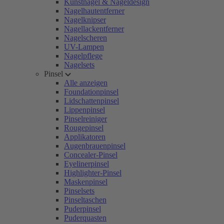
Kunstnägel & Nageldesign
Nagelhautentferner
Nagelknipser
Nagellackentferner
Nagelscheren
UV-Lampen
Nagelpflege
Nagelsets
Pinsel
Alle anzeigen
Foundationpinsel
Lidschattenpinsel
Lippenpinsel
Pinselreiniger
Rougepinsel
Applikatoren
Augenbrauenpinsel
Concealer-Pinsel
Eyelinerpinsel
Highlighter-Pinsel
Maskenpinsel
Pinselsets
Pinseltaschen
Puderpinsel
Puderquasten