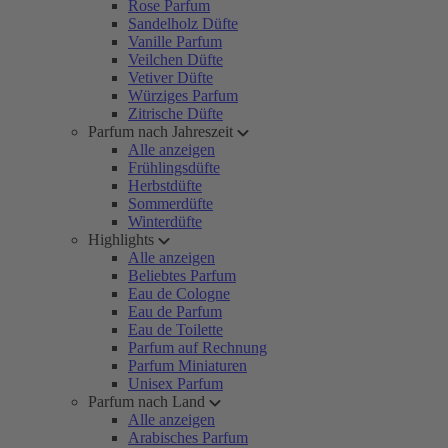
Rose Parfum
Sandelholz Düfte
Vanille Parfum
Veilchen Düfte
Vetiver Düfte
Würziges Parfum
Zitrische Düfte
Parfum nach Jahreszeit
Alle anzeigen
Frühlingsdüfte
Herbstdüfte
Sommerdüfte
Winterdüfte
Highlights
Alle anzeigen
Beliebtes Parfum
Eau de Cologne
Eau de Parfum
Eau de Toilette
Parfum auf Rechnung
Parfum Miniaturen
Unisex Parfum
Parfum nach Land
Alle anzeigen
Arabisches Parfum