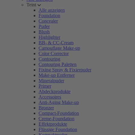
Teint
Alle anzeigen
Foundation
Concealer
Puder
Blush
Highlighter
BB- & CC-Cream
Camouflage Make-up
Color Corrector
Contouring
Contouring Paletten
Fixing Spray & Fixierpuder
Make-up Entferner
Mineralpuder
Primer
Abdeckprodukte
Accessoires
Anti-Aging Make-up
Bronzer
Compact-Foundation
Creme-Foundation
Effektprodukte
Flüssige Foundation
Kompaktpuder