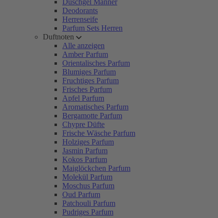
Duschgel Männer
Deodorants
Herrenseife
Parfum Sets Herren
Duftnoten
Alle anzeigen
Amber Parfum
Orientalisches Parfum
Blumiges Parfum
Fruchtiges Parfum
Frisches Parfum
Apfel Parfum
Aromatisches Parfum
Bergamotte Parfum
Chypre Düfte
Frische Wäsche Parfum
Holziges Parfum
Jasmin Parfum
Kokos Parfum
Maiglöckchen Parfum
Molekül Parfum
Moschus Parfum
Oud Parfum
Patchouli Parfum
Pudriges Parfum