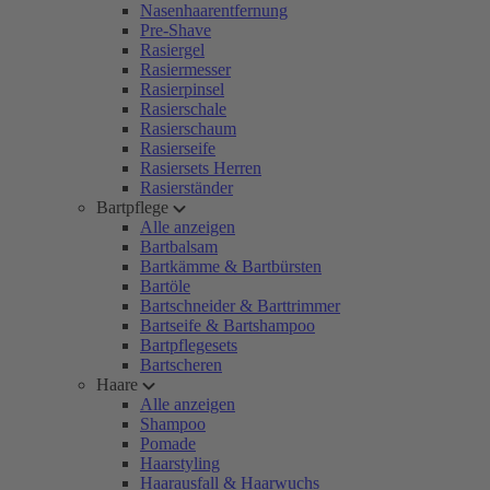
Nasenhaarentfernung
Pre-Shave
Rasiergel
Rasiermesser
Rasierpinsel
Rasierschale
Rasierschaum
Rasierseife
Rasiersets Herren
Rasierständer
Bartpflege
Alle anzeigen
Bartbalsam
Bartkämme & Bartbürsten
Bartöle
Bartschneider & Barttrimmer
Bartseife & Bartshampoo
Bartpflegesets
Bartscheren
Haare
Alle anzeigen
Shampoo
Pomade
Haarstyling
Haarausfall & Haarwuchs