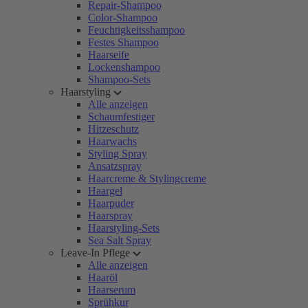
Repair-Shampoo
Color-Shampoo
Feuchtigkeitsshampoo
Festes Shampoo
Haarseife
Lockenshampoo
Shampoo-Sets
Haarstyling
Alle anzeigen
Schaumfestiger
Hitzeschutz
Haarwachs
Styling Spray
Ansatzspray
Haarcreme & Stylingcreme
Haargel
Haarpuder
Haarspray
Haarstyling-Sets
Sea Salt Spray
Leave-In Pflege
Alle anzeigen
Haaröl
Haarserum
Sprühkur