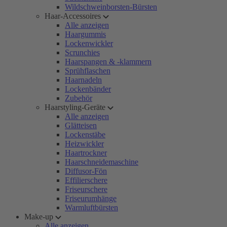
Wildschweinborsten-Bürsten
Haar-Accessoires
Alle anzeigen
Haargummis
Lockenwickler
Scrunchies
Haarspangen & -klammern
Sprühflaschen
Haarnadeln
Lockenbänder
Zubehör
Haarstyling-Geräte
Alle anzeigen
Glätteisen
Lockenstäbe
Heizwickler
Haartrockner
Haarschneidemaschine
Diffusor-Fön
Effilierschere
Friseurschere
Friseurumhänge
Warmluftbürsten
Make-up
Alle anzeigen