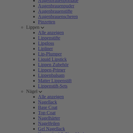
Augenbrauenpomade
Augenbrauenpuder
Augenbrauenstifte
Augenbrauenscheren
Pinzetten
Lippen
Alle anzeigen
Lippenstifte
Lipgloss
Lipliner
Lip-Plumper
Liquid Lipstick
Lippen Zubehör
Lippen-Primer
Lippenbalsam
Matter Lippenstift
Lippenstift-Sets
Nägel
Alle anzeigen
Nagellack
Base Coat
Top Coat
Nagelhärter
Nagelfeilen
Gel Nagellack