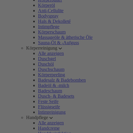
Körperöl
Anti-Cellulite
Bodyspray
Hals & Dekolleté
Intimpflege
Körperschaum
Massageöle & ätherische Öle
Sauna-Öl & -Aufguss
Körperreinigung
Alle anzeigen
Duschgel
Duschöl
Duschschaum
Körperpeeling
Badesalz & Badebomben
Badeöl & -milch
Badeschaum
Dusch- & Badesets
Feste Seife
Flüssigseife
Intimreinigung
Handpflege
Alle anzeigen
Handcreme