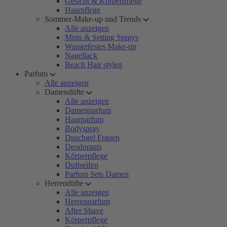
Gesicht & Körperpflege
Haarpflege
Sommer-Make-up und Trends
Alle anzeigen
Mists & Setting Sprays
Wasserfestes Make-up
Nagellack
Beach Hair stylen
Parfum
Alle anzeigen
Damendüfte
Alle anzeigen
Damenparfum
Haarparfum
Bodyspray
Duschgel Frauen
Deodorants
Körperpflege
Duftseifen
Parfum Sets Damen
Herrendüfte
Alle anzeigen
Herrenparfum
After Shave
Körperpflege