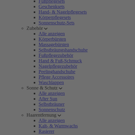
Fußpflegesets
Geschenksets
Hand- & Nagelpflegesets
Körperpflegesets
Sonnenschutz-Sets
Zubehör
Alle anzeigen
Körperbürsten
Massagebürsten
Selbstbräungshandschuhe
Fußpflegezubehör
Hand & Fuß-Schmuck
Nagelpflegezubehör
Peelinghandschuhe
Pflege Accessoires
Waschlappen
Sonne & Schutz
Alle anzeigen
After Sun
Selbstbräuner
Sonnenschutz
Haarentfernung
Alle anzeigen
Kalt- & Warmwachs
Rasierer