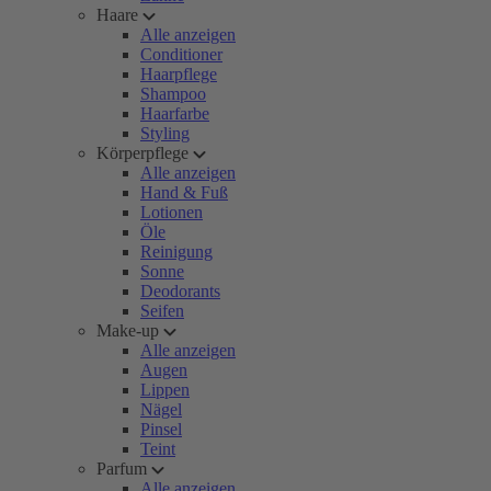
Haare
Alle anzeigen
Conditioner
Haarpflege
Shampoo
Haarfarbe
Styling
Körperpflege
Alle anzeigen
Hand & Fuß
Lotionen
Öle
Reinigung
Sonne
Deodorants
Seifen
Make-up
Alle anzeigen
Augen
Lippen
Nägel
Pinsel
Teint
Parfum
Alle anzeigen