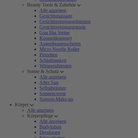
Beauty Tools & Zubehör
Alle anzeigen
Gesichtsmassage
Gesichtsreinigungsbürsten
Gesichtsreinigungstools
Gua Sha Steine
Kosmetikspiegel
Augenbrauenscheren
Micro Needle Roller
Pinzetten
Schlafmasken
Wimpernbürsten
Sonne & Schutz
Alle anzeigen
After Sun
Selbstbräuner
Sonnencreme
Sonnen-Make-up
Körper
Alle anzeigen
Körperpflege
Alle anzeigen
Bodylotion
Deodorant
Körperbutter