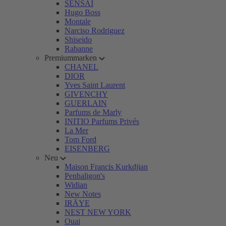
SENSAI
Hugo Boss
Montale
Narciso Rodriguez
Shiseido
Rabanne
Premiummarken
CHANEL
DIOR
Yves Saint Laurent
GIVENCHY
GUERLAIN
Parfums de Marly
INITIO Parfums Privés
La Mer
Tom Ford
EISENBERG
Neu
Maison Francis Kurkdjian
Penhaligon's
Widian
New Notes
IRÄYE
NEST NEW YORK
Ouai