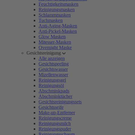
Feuchtigkeitsmasken
Reinigungsmasken
Schlammmasken
Tuchmasken
Anti-Aging-Masken
Anti-Pickel-Masken
Glow Masken
Mitesser-Masken
Overnight Maske
Gesichtsreinigung
Alle anzeigen
Gesichtspeeling
Gesichtswasser
Mizellenwasser
Reinigungsgel
Reinigungsöl
Abschminkpads
Abschminktücher
Gesichtsreinigungssets
Gesichtsseife
Make-up-Entferner
Reinigungscreme
Reinigungsmilch
Reinigungspuder
Reinigungsschaum