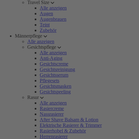
Travel Size
Alle anzeigen
Augen
Augenbrauen
Teint
Zubehör
Männerpflege
Alle anzeigen
Gesichtspflege
Alle anzeigen
Anti-Aging
Gesichtscreme
Gesichtsreinigung
Gesichtsserum
Pflegesets
Gesichtsmasken
Gesichtspeeling
Rasur
Alle anzeigen
Rasiercreme
Nassrasierer
After Shave Balsam & Lotion
Elektrische Rasierer & Trimmer
Rasierhobel & Zubehör
Herrenrasierer