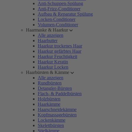
Anti-Schuppen-Spülung
Anti-Frizz-Conditioner
Aufbau & Reparatur Spülung
Locken-Conditioner
Volumen-Conditioner
Haarmaske & Haarkur
Alle anzeigen
Haarbutter
Haarkur trockenes Haar
Haarkur gefärbtes Haar
Haarkur Feuchtigkeit
Haarkur Keratin
Haarkur Locken
Haarbürsten & Kämme
Alle anzeigen
Rundbürsten
Detangler-Bürsten
Flach- & Paddelbürsten
Holzbürsten
Haarkämme
Haarschneidekämme
Kopfmassagebürsten
Lockenkämme
Skelettbürsten
Stielkämme