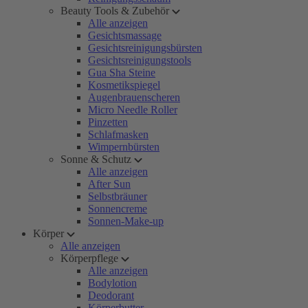
Beauty Tools & Zubehör
Alle anzeigen
Gesichtsmassage
Gesichtsreinigungsbürsten
Gesichtsreinigungstools
Gua Sha Steine
Kosmetikspiegel
Augenbrauenscheren
Micro Needle Roller
Pinzetten
Schlafmasken
Wimpernbürsten
Sonne & Schutz
Alle anzeigen
After Sun
Selbstbräuner
Sonnencreme
Sonnen-Make-up
Körper
Alle anzeigen
Körperpflege
Alle anzeigen
Bodylotion
Deodorant
Körperbutter