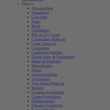
Teint
Alle anzeigen
Foundation
Concealer
Puder
Blush
Highlighter
BB- & CC-Cream
Camouflage Make-up
Color Corrector
Contouring
Contouring Paletten
Fixing Spray & Fixierpuder
Make-up Entferner
Mineralpuder
Primer
Abdeckprodukte
Accessoires
Anti-Aging Make-up
Bronzer
Compact-Foundation
Creme-Foundation
Effektprodukte
Flüssige Foundation
Kompaktpuder