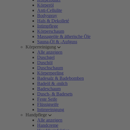
Körperöl
Anti-Cellulite
Bodyspray
Hals & Dekolleté
Intimpflege
Körperschaum
Massageöle & ätherische Öle
Sauna-Öl & -Aufguss
Körperreinigung
Alle anzeigen
Duschgel
Duschöl
Duschschaum
Körperpeeling
Badesalz & Badebomben
Badeöl & -milch
Badeschaum
Dusch- & Badesets
Feste Seife
Flüssigseife
Intimreinigung
Handpflege
Alle anzeigen
Handcreme