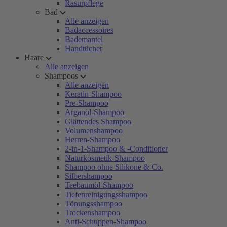
Rasurpflege
Bad
Alle anzeigen
Badaccessoires
Bademäntel
Handtücher
Haare
Alle anzeigen
Shampoos
Alle anzeigen
Keratin-Shampoo
Pre-Shampoo
Arganöl-Shampoo
Glättendes Shampoo
Volumenshampoo
Herren-Shampoo
2-in-1-Shampoo & -Conditioner
Naturkosmetik-Shampoo
Shampoo ohne Silikone & Co.
Silbershampoo
Teebaumöl-Shampoo
Tiefenreinigungsshampoo
Tönungsshampoo
Trockenshampoo
Anti-Schuppen-Shampoo