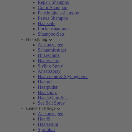
Repair-Shampoo
Color-Shampoo
Feuchtigkeitsshampoo
Festes Shampoo
Haarseife
Lockenshampoo
Shampoo-Sets
Haarstyling
Alle anzeigen
Schaumfestiger
Hitzeschutz
Haarwachs
Styling Spray
Ansatzspray
Haarcreme & Stylingcreme
Haargel
Haarpuder
Haarspray
Haarstyling-Sets
Sea Salt Spray
Leave-In Pflege
Alle anzeigen
Haaröl
Haarserum
Sprühkur