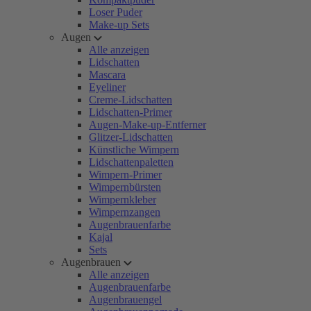
Loser Puder
Make-up Sets
Augen
Alle anzeigen
Lidschatten
Mascara
Eyeliner
Creme-Lidschatten
Lidschatten-Primer
Augen-Make-up-Entferner
Glitzer-Lidschatten
Künstliche Wimpern
Lidschattenpaletten
Wimpern-Primer
Wimpernbürsten
Wimpernkleber
Wimpernzangen
Augenbrauenfarbe
Kajal
Sets
Augenbrauen
Alle anzeigen
Augenbrauenfarbe
Augenbrauengel