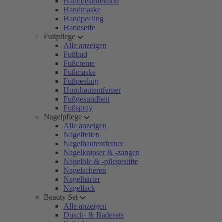
Handdesinfektion
Handmaske
Handpeeling
Handseife
Fußpflege
Alle anzeigen
Fußbad
Fußcreme
Fußmaske
Fußpeeling
Hornhautentferner
Fußgesundheit
Fußspray
Nagelpflege
Alle anzeigen
Nagelfeilen
Nagelhautentferner
Nagelknipser & -zangen
Nagelöle & -pflegestifte
Nagelscheren
Nagelhärter
Nagellack
Beauty Set
Alle anzeigen
Dusch- & Badesets