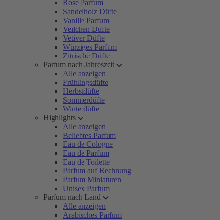
Rose Parfum
Sandelholz Düfte
Vanille Parfum
Veilchen Düfte
Vetiver Düfte
Würziges Parfum
Zitrische Düfte
Parfum nach Jahreszeit
Alle anzeigen
Frühlingsdüfte
Herbstdüfte
Sommerdüfte
Winterdüfte
Highlights
Alle anzeigen
Beliebtes Parfum
Eau de Cologne
Eau de Parfum
Eau de Toilette
Parfum auf Rechnung
Parfum Miniaturen
Unisex Parfum
Parfum nach Land
Alle anzeigen
Arabisches Parfum