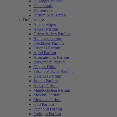
Duschgel Männer
Deodorants
Herrenseife
Parfum Sets Herren
Duftnoten
Alle anzeigen
Amber Parfum
Orientalisches Parfum
Blumiges Parfum
Fruchtiges Parfum
Frisches Parfum
Apfel Parfum
Aromatisches Parfum
Bergamotte Parfum
Chypre Düfte
Frische Wäsche Parfum
Holziges Parfum
Jasmin Parfum
Kokos Parfum
Maiglöckchen Parfum
Molekül Parfum
Moschus Parfum
Oud Parfum
Patchouli Parfum
Pudriges Parfum