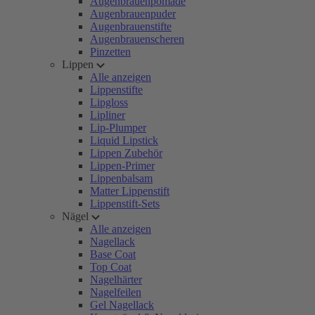
Augenbrauenpomade
Augenbrauenpuder
Augenbrauenstifte
Augenbrauenscheren
Pinzetten
Lippen
Alle anzeigen
Lippenstifte
Lipgloss
Lipliner
Lip-Plumper
Liquid Lipstick
Lippen Zubehör
Lippen-Primer
Lippenbalsam
Matter Lippenstift
Lippenstift-Sets
Nägel
Alle anzeigen
Nagellack
Base Coat
Top Coat
Nagelhärter
Nagelfeilen
Gel Nagellack