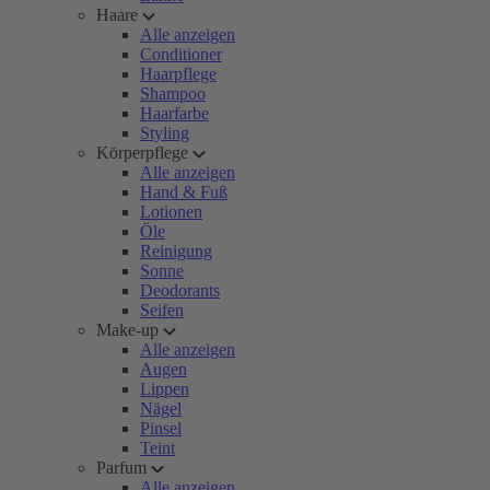
Haare
Alle anzeigen
Conditioner
Haarpflege
Shampoo
Haarfarbe
Styling
Körperpflege
Alle anzeigen
Hand & Fuß
Lotionen
Öle
Reinigung
Sonne
Deodorants
Seifen
Make-up
Alle anzeigen
Augen
Lippen
Nägel
Pinsel
Teint
Parfum
Alle anzeigen