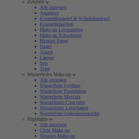
Zubehör
Alle anzeigen
Anspitzer
Kosmetikspiegel & Schminkspiegel
Kosmetiktaschen
Make-up Leerpaletten
Make-up Schwämme
Blotting Paper
Nägel
Augen
Lippen
Sets
Teint
Wasserfestes Make-up
Alle anzeigen
Wasserfeste Eyeliner
Wasserfeste Foundation
Wasserfeste Mascara
Wasserfester Concealer
Wasserfester Lidschatten
Wasserfeste Augenbrauenstifte
Highlights
Alle anzeigen
Glow Make-up
Veganes Make-up