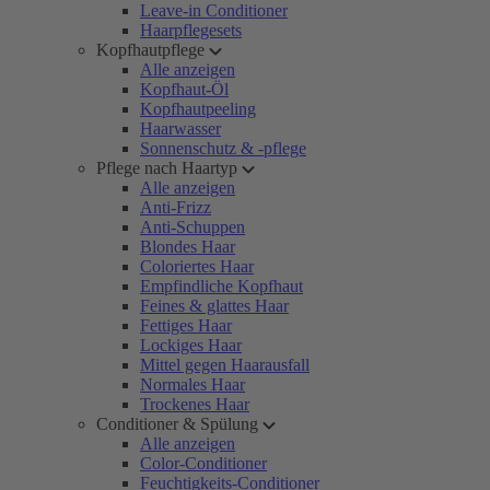
Leave-in Conditioner
Haarpflegesets
Kopfhautpflege
Alle anzeigen
Kopfhaut-Öl
Kopfhautpeeling
Haarwasser
Sonnenschutz & -pflege
Pflege nach Haartyp
Alle anzeigen
Anti-Frizz
Anti-Schuppen
Blondes Haar
Coloriertes Haar
Empfindliche Kopfhaut
Feines & glattes Haar
Fettiges Haar
Lockiges Haar
Mittel gegen Haarausfall
Normales Haar
Trockenes Haar
Conditioner & Spülung
Alle anzeigen
Color-Conditioner
Feuchtigkeits-Conditioner