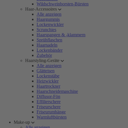
Wildschweinborsten-Bürsten
Haar-Accessoires
Alle anzeigen
Haargummis
Lockenwickler
Scrunchies
Haarspangen & -klammern
Sprühflaschen
Haarnadeln
Lockenbänder
Zubehör
Haarstyling-Geräte
Alle anzeigen
Glätteisen
Lockenstäbe
Heizwickler
Haartrockner
Haarschneidemaschine
Diffusor-Fön
Effilierschere
Friseurschere
Friseurumhänge
Warmluftbürsten
Make-up
Alle anzeigen