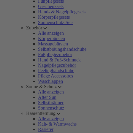
Fußpflegesets
Geschenksets
Hand- & Nagelpflegesets
Körperpflegesets
Sonnenschutz-Sets
Zubehör
Alle anzeigen
Körperbürsten
Massagebürsten
Selbstbräungshandschuhe
Fußpflegezubehör
Hand & Fuß-Schmuck
Nagelpflegezubehör
Peelinghandschuhe
Pflege Accessoires
Waschlappen
Sonne & Schutz
Alle anzeigen
After Sun
Selbstbräuner
Sonnenschutz
Haarentfernung
Alle anzeigen
Kalt- & Warmwachs
Rasierer