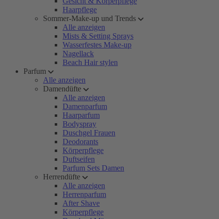
Gesicht & Körperpflege
Haarpflege
Sommer-Make-up und Trends
Alle anzeigen
Mists & Setting Sprays
Wasserfestes Make-up
Nagellack
Beach Hair stylen
Parfum
Alle anzeigen
Damendüfte
Alle anzeigen
Damenparfum
Haarparfum
Bodyspray
Duschgel Frauen
Deodorants
Körperpflege
Duftseifen
Parfum Sets Damen
Herrendüfte
Alle anzeigen
Herrenparfum
After Shave
Körperpflege