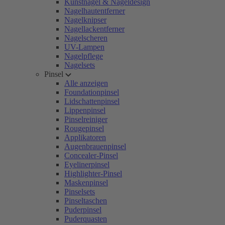
Kunstnägel & Nageldesign
Nagelhautentferner
Nagelknipser
Nagellackentferner
Nagelscheren
UV-Lampen
Nagelpflege
Nagelsets
Pinsel
Alle anzeigen
Foundationpinsel
Lidschattenpinsel
Lippenpinsel
Pinselreiniger
Rougepinsel
Applikatoren
Augenbrauenpinsel
Concealer-Pinsel
Eyelinerpinsel
Highlighter-Pinsel
Maskenpinsel
Pinselsets
Pinseltaschen
Puderpinsel
Puderquasten