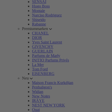
SENSAI
Hugo Boss
Montale
Narciso Rodriguez
Shiseido
Rabanne
Premiummarken
CHANEL
DIOR
Yves Saint Laurent
GIVENCHY
GUERLAIN
Parfums de Marly
INITIO Parfums Privés
La Mer
Tom Ford
EISENBERG
Neu
Maison Francis Kurkdjian
Penhaligon's
Widian
New Notes
IRÄYE
NEST NEW YORK
Ouai