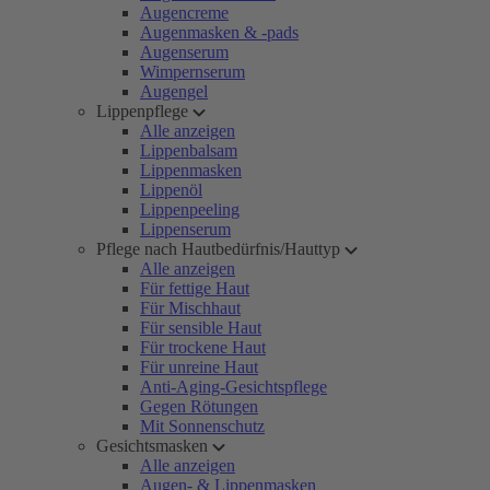
Augencreme
Augenmasken & -pads
Augenserum
Wimpernserum
Augengel
Lippenpflege
Alle anzeigen
Lippenbalsam
Lippenmasken
Lippenöl
Lippenpeeling
Lippenserum
Pflege nach Hautbedürfnis/Hauttyp
Alle anzeigen
Für fettige Haut
Für Mischhaut
Für sensible Haut
Für trockene Haut
Für unreine Haut
Anti-Aging-Gesichtspflege
Gegen Rötungen
Mit Sonnenschutz
Gesichtsmasken
Alle anzeigen
Augen- & Lippenmasken