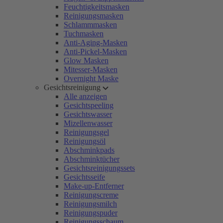
Feuchtigkeitsmasken
Reinigungsmasken
Schlammmasken
Tuchmasken
Anti-Aging-Masken
Anti-Pickel-Masken
Glow Masken
Mitesser-Masken
Overnight Maske
Gesichtsreinigung
Alle anzeigen
Gesichtspeeling
Gesichtswasser
Mizellenwasser
Reinigungsgel
Reinigungsöl
Abschminkpads
Abschminktücher
Gesichtsreinigungssets
Gesichtsseife
Make-up-Entferner
Reinigungscreme
Reinigungsmilch
Reinigungspuder
Reinigungsschaum