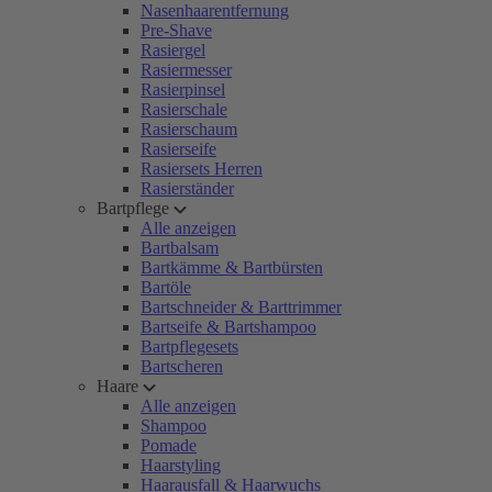
Nasenhaarentfernung
Pre-Shave
Rasiergel
Rasiermesser
Rasierpinsel
Rasierschale
Rasierschaum
Rasierseife
Rasiersets Herren
Rasierständer
Bartpflege
Alle anzeigen
Bartbalsam
Bartkämme & Bartbürsten
Bartöle
Bartschneider & Barttrimmer
Bartseife & Bartshampoo
Bartpflegesets
Bartscheren
Haare
Alle anzeigen
Shampoo
Pomade
Haarstyling
Haarausfall & Haarwuchs