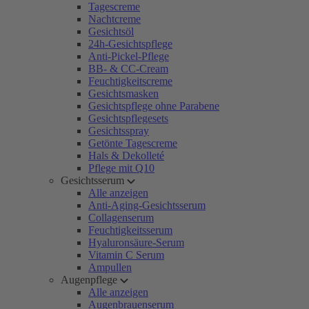
Tagescreme
Nachtcreme
Gesichtsöl
24h-Gesichtspflege
Anti-Pickel-Pflege
BB- & CC-Cream
Feuchtigkeitscreme
Gesichtsmasken
Gesichtspflege ohne Parabene
Gesichtspflegesets
Gesichtsspray
Getönte Tagescreme
Hals & Dekolleté
Pflege mit Q10
Gesichtsserum
Alle anzeigen
Anti-Aging-Gesichtsserum
Collagenserum
Feuchtigkeitsserum
Hyaluronsäure-Serum
Vitamin C Serum
Ampullen
Augenpflege
Alle anzeigen
Augenbrauenserum