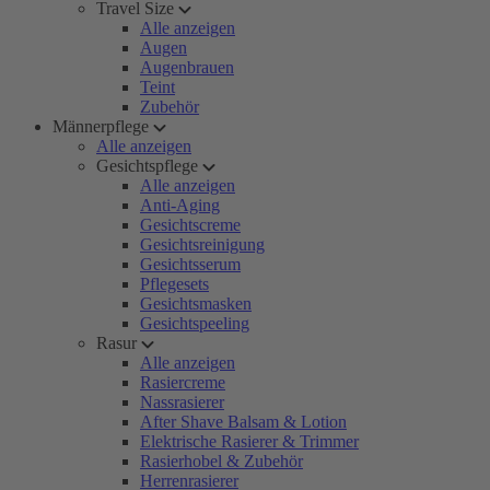
Travel Size
Alle anzeigen
Augen
Augenbrauen
Teint
Zubehör
Männerpflege
Alle anzeigen
Gesichtspflege
Alle anzeigen
Anti-Aging
Gesichtscreme
Gesichtsreinigung
Gesichtsserum
Pflegesets
Gesichtsmasken
Gesichtspeeling
Rasur
Alle anzeigen
Rasiercreme
Nassrasierer
After Shave Balsam & Lotion
Elektrische Rasierer & Trimmer
Rasierhobel & Zubehör
Herrenrasierer