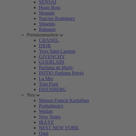
SENSAI
Hugo Boss
Montale
Narciso Rodriguez
Shiseido
Rabanne
Premiummarken
CHANEL
DIOR
Yves Saint Laurent
GIVENCHY
GUERLAIN
Parfums de Marly
INITIO Parfums Privés
La Mer
Tom Ford
EISENBERG
Neu
Maison Francis Kurkdjian
Penhaligon's
Widian
New Notes
IRÄYE
NEST NEW YORK
Ouai