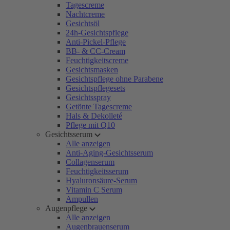
Tagescreme
Nachtcreme
Gesichtsöl
24h-Gesichtspflege
Anti-Pickel-Pflege
BB- & CC-Cream
Feuchtigkeitscreme
Gesichtsmasken
Gesichtspflege ohne Parabene
Gesichtspflegesets
Gesichtsspray
Getönte Tagescreme
Hals & Dekolleté
Pflege mit Q10
Gesichtsserum
Alle anzeigen
Anti-Aging-Gesichtsserum
Collagenserum
Feuchtigkeitsserum
Hyaluronsäure-Serum
Vitamin C Serum
Ampullen
Augenpflege
Alle anzeigen
Augenbrauenserum