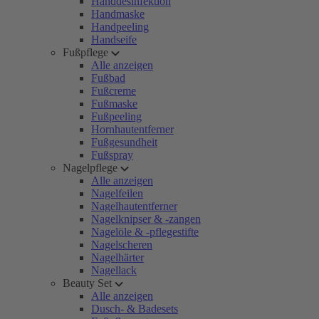
Handdesinfektion
Handmaske
Handpeeling
Handseife
Fußpflege
Alle anzeigen
Fußbad
Fußcreme
Fußmaske
Fußpeeling
Hornhautentferner
Fußgesundheit
Fußspray
Nagelpflege
Alle anzeigen
Nagelfeilen
Nagelhautentferner
Nagelknipser & -zangen
Nagelöle & -pflegestifte
Nagelscheren
Nagelhärter
Nagellack
Beauty Set
Alle anzeigen
Dusch- & Badesets