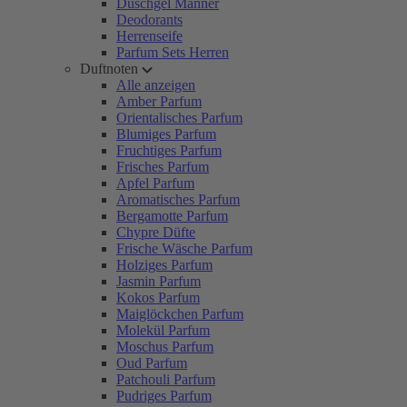
Duschgel Männer
Deodorants
Herrenseife
Parfum Sets Herren
Duftnoten
Alle anzeigen
Amber Parfum
Orientalisches Parfum
Blumiges Parfum
Fruchtiges Parfum
Frisches Parfum
Apfel Parfum
Aromatisches Parfum
Bergamotte Parfum
Chypre Düfte
Frische Wäsche Parfum
Holziges Parfum
Jasmin Parfum
Kokos Parfum
Maiglöckchen Parfum
Molekül Parfum
Moschus Parfum
Oud Parfum
Patchouli Parfum
Pudriges Parfum