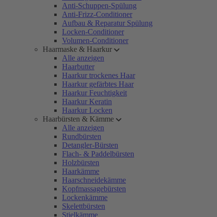
Anti-Schuppen-Spülung
Anti-Frizz-Conditioner
Aufbau & Reparatur Spülung
Locken-Conditioner
Volumen-Conditioner
Haarmaske & Haarkur
Alle anzeigen
Haarbutter
Haarkur trockenes Haar
Haarkur gefärbtes Haar
Haarkur Feuchtigkeit
Haarkur Keratin
Haarkur Locken
Haarbürsten & Kämme
Alle anzeigen
Rundbürsten
Detangler-Bürsten
Flach- & Paddelbürsten
Holzbürsten
Haarkämme
Haarschneidekämme
Kopfmassagebürsten
Lockenkämme
Skelettbürsten
Stielkämme