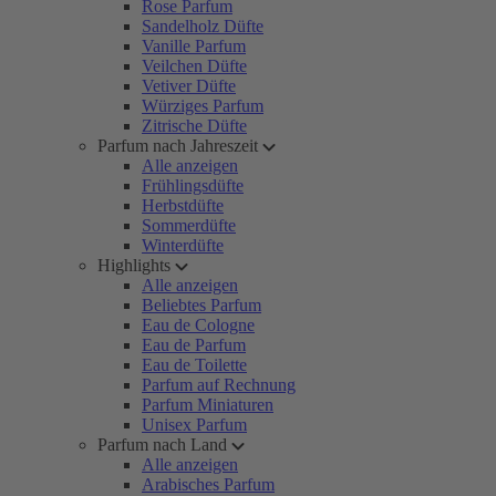
Rose Parfum
Sandelholz Düfte
Vanille Parfum
Veilchen Düfte
Vetiver Düfte
Würziges Parfum
Zitrische Düfte
Parfum nach Jahreszeit
Alle anzeigen
Frühlingsdüfte
Herbstdüfte
Sommerdüfte
Winterdüfte
Highlights
Alle anzeigen
Beliebtes Parfum
Eau de Cologne
Eau de Parfum
Eau de Toilette
Parfum auf Rechnung
Parfum Miniaturen
Unisex Parfum
Parfum nach Land
Alle anzeigen
Arabisches Parfum