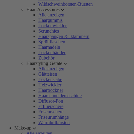
Wildschweinborsten-Bürsten
Haar-Accessoires
Alle anzeigen
Haargummis
Lockenwickler
Scrunchies
Haarspangen & -klammern
Sprühflaschen
Haarnadeln
Lockenbänder
Zubehör
Haarstyling-Geräte
Alle anzeigen
Glätteisen
Lockenstäbe
Heizwickler
Haartrockner
Haarschneidemaschine
Diffusor-Fön
Effilierschere
Friseurschere
Friseurumhänge
Warmluftbürsten
Make-up
Alle anzeigen