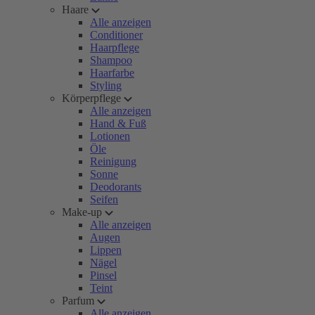
Haare
Alle anzeigen
Conditioner
Haarpflege
Shampoo
Haarfarbe
Styling
Körperpflege
Alle anzeigen
Hand & Fuß
Lotionen
Öle
Reinigung
Sonne
Deodorants
Seifen
Make-up
Alle anzeigen
Augen
Lippen
Nägel
Pinsel
Teint
Parfum
Alle anzeigen