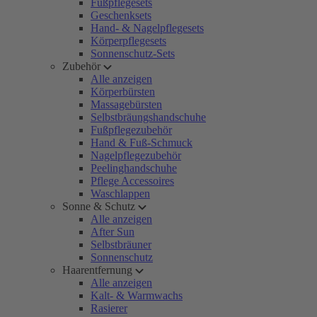
Fußpflegesets
Geschenksets
Hand- & Nagelpflegesets
Körperpflegesets
Sonnenschutz-Sets
Zubehör
Alle anzeigen
Körperbürsten
Massagebürsten
Selbstbräungshandschuhe
Fußpflegezubehör
Hand & Fuß-Schmuck
Nagelpflegezubehör
Peelinghandschuhe
Pflege Accessoires
Waschlappen
Sonne & Schutz
Alle anzeigen
After Sun
Selbstbräuner
Sonnenschutz
Haarentfernung
Alle anzeigen
Kalt- & Warmwachs
Rasierer