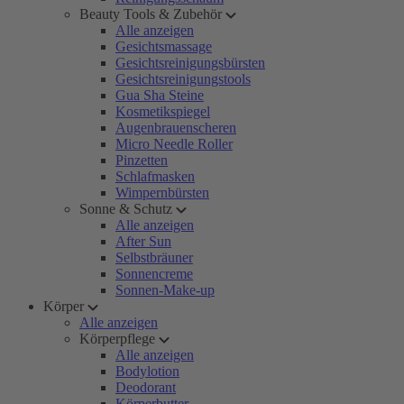
Beauty Tools & Zubehör
Alle anzeigen
Gesichtsmassage
Gesichtsreinigungsbürsten
Gesichtsreinigungstools
Gua Sha Steine
Kosmetikspiegel
Augenbrauenscheren
Micro Needle Roller
Pinzetten
Schlafmasken
Wimpernbürsten
Sonne & Schutz
Alle anzeigen
After Sun
Selbstbräuner
Sonnencreme
Sonnen-Make-up
Körper
Alle anzeigen
Körperpflege
Alle anzeigen
Bodylotion
Deodorant
Körperbutter