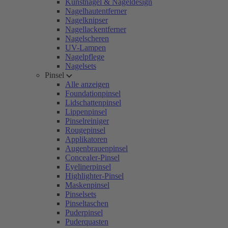
Kunstnägel & Nageldesign
Nagelhautentferner
Nagelknipser
Nagellackentferner
Nagelscheren
UV-Lampen
Nagelpflege
Nagelsets
Pinsel
Alle anzeigen
Foundationpinsel
Lidschattenpinsel
Lippenpinsel
Pinselreiniger
Rougepinsel
Applikatoren
Augenbrauenpinsel
Concealer-Pinsel
Eyelinerpinsel
Highlighter-Pinsel
Maskenpinsel
Pinselsets
Pinseltaschen
Puderpinsel
Puderquasten