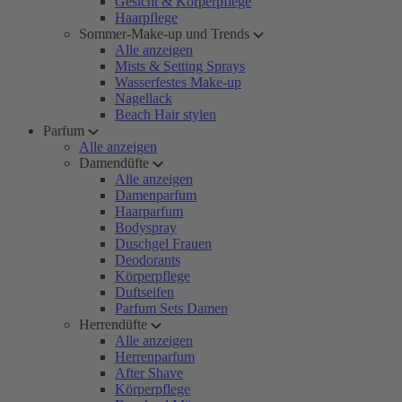
Gesicht & Körperpflege
Haarpflege
Sommer-Make-up und Trends
Alle anzeigen
Mists & Setting Sprays
Wasserfestes Make-up
Nagellack
Beach Hair stylen
Parfum
Alle anzeigen
Damendüfte
Alle anzeigen
Damenparfum
Haarparfum
Bodyspray
Duschgel Frauen
Deodorants
Körperpflege
Duftseifen
Parfum Sets Damen
Herrendüfte
Alle anzeigen
Herrenparfum
After Shave
Körperpflege