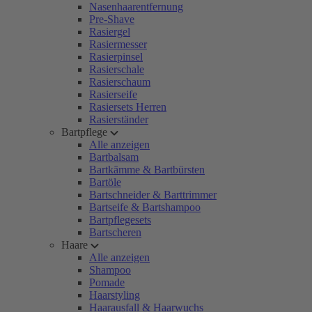
Nasenhaarentfernung
Pre-Shave
Rasiergel
Rasiermesser
Rasierpinsel
Rasierschale
Rasierschaum
Rasierseife
Rasiersets Herren
Rasierständer
Bartpflege
Alle anzeigen
Bartbalsam
Bartkämme & Bartbürsten
Bartöle
Bartschneider & Barttrimmer
Bartseife & Bartshampoo
Bartpflegesets
Bartscheren
Haare
Alle anzeigen
Shampoo
Pomade
Haarstyling
Haarausfall & Haarwuchs