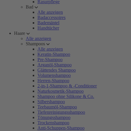
Rasurpflege
Bad
Alle anzeigen
Badaccessoires
Bademäntel
Handtücher
Haare
Alle anzeigen
Shampoos
Alle anzeigen
Keratin-Shampoo
Pre-Shampoo
Arganöl-Shampoo
Glättendes Shampoo
Volumenshampoo
Herren-Shampoo
2-in-1-Shampoo & -Conditioner
Naturkosmetik-Shampoo
Shampoo ohne Silikone & Co.
Silbershampoo
Teebaumöl-Shampoo
Tiefenreinigungsshampoo
Tönungsshampoo
Trockenshampoo
Anti-Schuppen-Shampoo