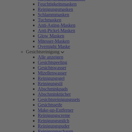
Feuchtigkeitsmasken
Reinigungsmasken
Schlammmasken
Tuchmasken
Anti-Aging-Masken
Anti-Pickel-Masken
Glow Masken
Mitesser-Masken
Overnight Maske
Gesichtsreinigung
Alle anzeigen
Gesichtspeeling
Gesichtswasser
Mizellenwasser
Reinigungsgel
Reinigungsöl
Abschminkpads
Abschminktücher
Gesichtsreinigungssets
Gesichtsseife
Make-up-Entferner
Reinigungscreme
Reinigungsmilch
Reinigungspuder
Reinigungsschaum