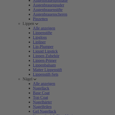
Augenbrauenpomade
Augenbrauenpuder
Augenbrauenstifte
Augenbrauenscheren
Pinzetten
Lippen
Alle anzeigen
Lippenstifte
Lipgloss
Lipliner
Lip-Plumper
Liquid Lipstick
Lippen Zubehör
Lippen-Primer
Lippenbalsam
Matter Lippenstift
Lippenstift-Sets
Nägel
Alle anzeigen
Nagellack
Base Coat
Top Coat
Nagelhärter
Nagelfeilen
Gel Nagellack