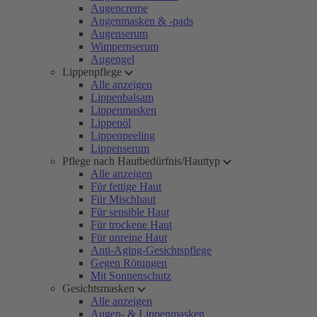
Augencreme
Augenmasken & -pads
Augenserum
Wimpernserum
Augengel
Lippenpflege
Alle anzeigen
Lippenbalsam
Lippenmasken
Lippenöl
Lippenpeeling
Lippenserum
Pflege nach Hautbedürfnis/Hauttyp
Alle anzeigen
Für fettige Haut
Für Mischhaut
Für sensible Haut
Für trockene Haut
Für unreine Haut
Anti-Aging-Gesichtspflege
Gegen Rötungen
Mit Sonnenschutz
Gesichtsmasken
Alle anzeigen
Augen- & Lippenmasken