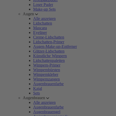
Loser Puder
Make-up Sets
Augen
Alle anzeigen
Lidschatten
Mascara
Eyeliner
Creme-Lidschatten
Lidschatten-Primer
Augen-Make-up-Entferner
Glitzer-Lidschatten
Künstliche Wimpern
Lidschattenpaletten
Wimpern-Primer
Wimpernbürsten
Wimpernkleber
Wimpernzangen
Augenbrauenfarbe
Kajal
Sets
Augenbrauen
Alle anzeigen
Augenbrauenfarbe
Augenbrauengel