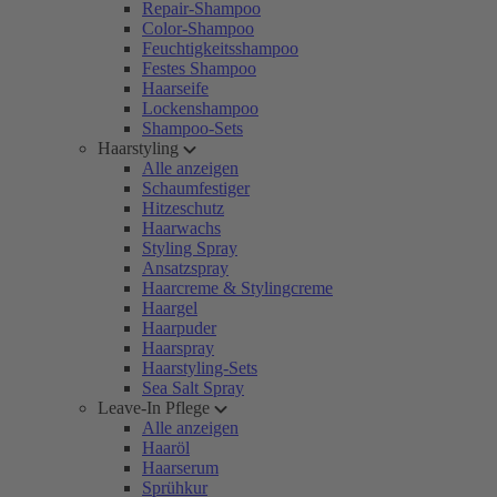
Repair-Shampoo
Color-Shampoo
Feuchtigkeitsshampoo
Festes Shampoo
Haarseife
Lockenshampoo
Shampoo-Sets
Haarstyling
Alle anzeigen
Schaumfestiger
Hitzeschutz
Haarwachs
Styling Spray
Ansatzspray
Haarcreme & Stylingcreme
Haargel
Haarpuder
Haarspray
Haarstyling-Sets
Sea Salt Spray
Leave-In Pflege
Alle anzeigen
Haaröl
Haarserum
Sprühkur