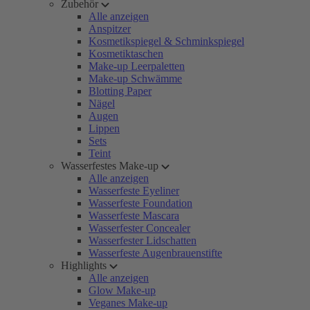
Zubehör
Alle anzeigen
Anspitzer
Kosmetikspiegel & Schminkspiegel
Kosmetiktaschen
Make-up Leerpaletten
Make-up Schwämme
Blotting Paper
Nägel
Augen
Lippen
Sets
Teint
Wasserfestes Make-up
Alle anzeigen
Wasserfeste Eyeliner
Wasserfeste Foundation
Wasserfeste Mascara
Wasserfester Concealer
Wasserfester Lidschatten
Wasserfeste Augenbrauenstifte
Highlights
Alle anzeigen
Glow Make-up
Veganes Make-up