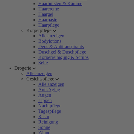
Haarbürsten & Kämme
Haarcreme
Haargel
Haarpaste
Haarpflege
Körperpflege
Alle anzeigen
Bodylotions
Deos & Antitranspirants
Duschgel & Duschpflege
Körperreinigung & Scrubs
Seife
Drogerie
Alle anzeigen
Gesichtspflege
Alle anzeigen
Anti-Aging
Augen
Lippen
Nachtpflege
Tagespflege
Rasur
Reinigung
Sonne
Zähne