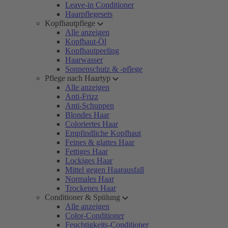
Leave-in Conditioner
Haarpflegesets
Kopfhautpflege
Alle anzeigen
Kopfhaut-Öl
Kopfhautpeeling
Haarwasser
Sonnenschutz & -pflege
Pflege nach Haartyp
Alle anzeigen
Anti-Frizz
Anti-Schuppen
Blondes Haar
Coloriertes Haar
Empfindliche Kopfhaut
Feines & glattes Haar
Fettiges Haar
Lockiges Haar
Mittel gegen Haarausfall
Normales Haar
Trockenes Haar
Conditioner & Spülung
Alle anzeigen
Color-Conditioner
Feuchtigkeits-Conditioner