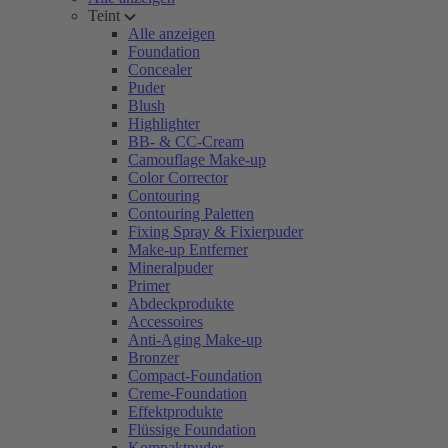
Teint
Alle anzeigen
Foundation
Concealer
Puder
Blush
Highlighter
BB- & CC-Cream
Camouflage Make-up
Color Corrector
Contouring
Contouring Paletten
Fixing Spray & Fixierpuder
Make-up Entferner
Mineralpuder
Primer
Abdeckprodukte
Accessoires
Anti-Aging Make-up
Bronzer
Compact-Foundation
Creme-Foundation
Effektprodukte
Flüssige Foundation
Kompaktpuder