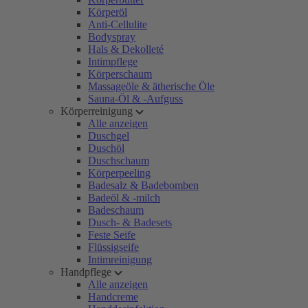
Körperöl
Anti-Cellulite
Bodyspray
Hals & Dekolleté
Intimpflege
Körperschaum
Massageöle & ätherische Öle
Sauna-Öl & -Aufguss
Körperreinigung
Alle anzeigen
Duschgel
Duschöl
Duschschaum
Körperpeeling
Badesalz & Badebomben
Badeöl & -milch
Badeschaum
Dusch- & Badesets
Feste Seife
Flüssigseife
Intimreinigung
Handpflege
Alle anzeigen
Handcreme