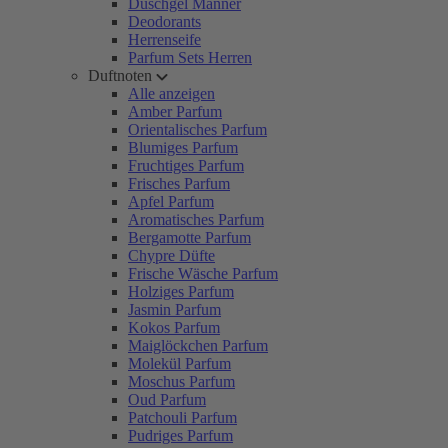
Duschgel Männer
Deodorants
Herrenseife
Parfum Sets Herren
Duftnoten
Alle anzeigen
Amber Parfum
Orientalisches Parfum
Blumiges Parfum
Fruchtiges Parfum
Frisches Parfum
Apfel Parfum
Aromatisches Parfum
Bergamotte Parfum
Chypre Düfte
Frische Wäsche Parfum
Holziges Parfum
Jasmin Parfum
Kokos Parfum
Maiglöckchen Parfum
Molekül Parfum
Moschus Parfum
Oud Parfum
Patchouli Parfum
Pudriges Parfum