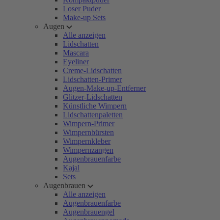
Loser Puder
Make-up Sets
Augen
Alle anzeigen
Lidschatten
Mascara
Eyeliner
Creme-Lidschatten
Lidschatten-Primer
Augen-Make-up-Entferner
Glitzer-Lidschatten
Künstliche Wimpern
Lidschattenpaletten
Wimpern-Primer
Wimpernbürsten
Wimpernkleber
Wimpernzangen
Augenbrauenfarbe
Kajal
Sets
Augenbrauen
Alle anzeigen
Augenbrauenfarbe
Augenbrauengel