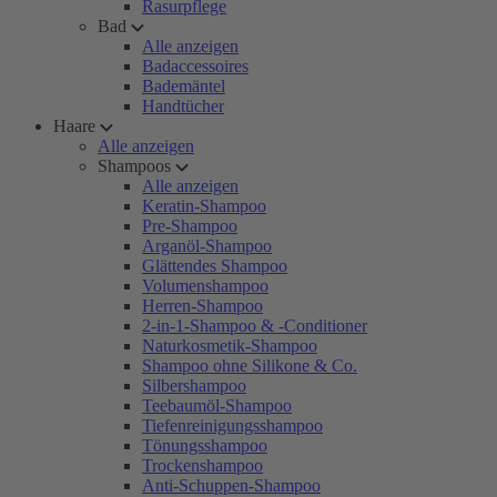
Rasurpflege
Bad
Alle anzeigen
Badaccessoires
Bademäntel
Handtücher
Haare
Alle anzeigen
Shampoos
Alle anzeigen
Keratin-Shampoo
Pre-Shampoo
Arganöl-Shampoo
Glättendes Shampoo
Volumenshampoo
Herren-Shampoo
2-in-1-Shampoo & -Conditioner
Naturkosmetik-Shampoo
Shampoo ohne Silikone & Co.
Silbershampoo
Teebaumöl-Shampoo
Tiefenreinigungsshampoo
Tönungsshampoo
Trockenshampoo
Anti-Schuppen-Shampoo