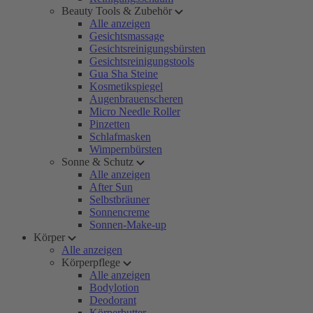
Beauty Tools & Zubehör
Alle anzeigen
Gesichtsmassage
Gesichtsreinigungsbürsten
Gesichtsreinigungstools
Gua Sha Steine
Kosmetikspiegel
Augenbrauenscheren
Micro Needle Roller
Pinzetten
Schlafmasken
Wimpernbürsten
Sonne & Schutz
Alle anzeigen
After Sun
Selbstbräuner
Sonnencreme
Sonnen-Make-up
Körper
Alle anzeigen
Körperpflege
Alle anzeigen
Bodylotion
Deodorant
Körperbutter