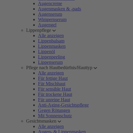
Augencreme
Augenmasken & -pads
Augenserum
Wimpernserum
Augengel
Lippenpflege
Alle anzeigen
Lippenbalsam
Lippenmasken
Lippenöl
Lippenpeeling
Lippenserum
Pflege nach Hautbedürfnis/Hauttyp
Alle anzeigen
Für fettige Haut
Für Mischhaut
Für sensible Haut
Für trockene Haut
Für unreine Haut
Anti-Aging-Gesichtspflege
Gegen Rötungen
Mit Sonnenschutz
Gesichtsmasken
Alle anzeigen
Augen- & Lippenmasken