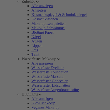
Zubehör
Alle anzeigen
Anspitzer
Kosmetikspiegel & Schminkspiegel
Kosmetiktaschen
Make-up Leerpaletten
Make-up Schwämme
Blotting Paper
Nägel
Augen
Lippen
Sets
Teint
Wasserfestes Make-up
Alle anzeigen
Wasserfeste Eyeliner
Wasserfeste Foundation
Wasserfeste Mascara
Wasserfester Concealer
Wasserfester Lidschatten
Wasserfeste Augenbrauenstifte
Highlights
Alle anzeigen
Glow Make-up
Veganes Make-up