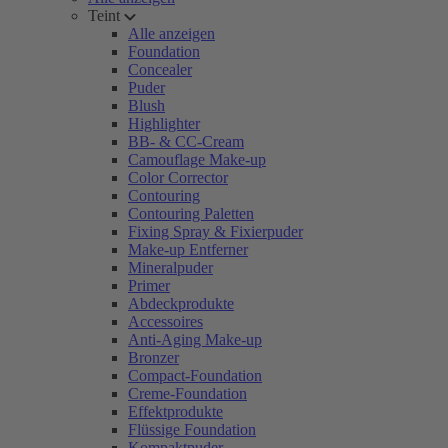
Teint
Alle anzeigen
Foundation
Concealer
Puder
Blush
Highlighter
BB- & CC-Cream
Camouflage Make-up
Color Corrector
Contouring
Contouring Paletten
Fixing Spray & Fixierpuder
Make-up Entferner
Mineralpuder
Primer
Abdeckprodukte
Accessoires
Anti-Aging Make-up
Bronzer
Compact-Foundation
Creme-Foundation
Effektprodukte
Flüssige Foundation
Kompaktpuder