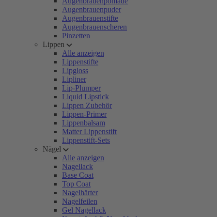
Augenbrauenpomade
Augenbrauenpuder
Augenbrauenstifte
Augenbrauenscheren
Pinzetten
Lippen
Alle anzeigen
Lippenstifte
Lipgloss
Lipliner
Lip-Plumper
Liquid Lipstick
Lippen Zubehör
Lippen-Primer
Lippenbalsam
Matter Lippenstift
Lippenstift-Sets
Nägel
Alle anzeigen
Nagellack
Base Coat
Top Coat
Nagelhärter
Nagelfeilen
Gel Nagellack