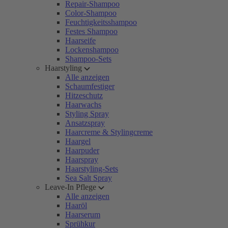
Repair-Shampoo
Color-Shampoo
Feuchtigkeitsshampoo
Festes Shampoo
Haarseife
Lockenshampoo
Shampoo-Sets
Haarstyling
Alle anzeigen
Schaumfestiger
Hitzeschutz
Haarwachs
Styling Spray
Ansatzspray
Haarcreme & Stylingcreme
Haargel
Haarpuder
Haarspray
Haarstyling-Sets
Sea Salt Spray
Leave-In Pflege
Alle anzeigen
Haaröl
Haarserum
Sprühkur