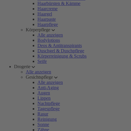
Haarbürsten & Kämme
Haarcreme
Haargel
Haarpaste
Haarpflege
Körperpflege
Alle anzeigen
Bodylotions
Deos & Antitranspirants
Duschgel & Duschpflege
Körperreinigung & Scrubs
Seife
Drogerie
Alle anzeigen
Gesichtspflege
Alle anzeigen
Anti-Aging
Augen
Lippen
Nachtpflege
Tagespflege
Rasur
Reinigung
Sonne
Zähne