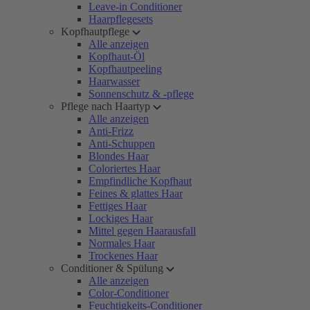
Leave-in Conditioner
Haarpflegesets
Kopfhautpflege
Alle anzeigen
Kopfhaut-Öl
Kopfhautpeeling
Haarwasser
Sonnenschutz & -pflege
Pflege nach Haartyp
Alle anzeigen
Anti-Frizz
Anti-Schuppen
Blondes Haar
Coloriertes Haar
Empfindliche Kopfhaut
Feines & glattes Haar
Fettiges Haar
Lockiges Haar
Mittel gegen Haarausfall
Normales Haar
Trockenes Haar
Conditioner & Spülung
Alle anzeigen
Color-Conditioner
Feuchtigkeits-Conditioner