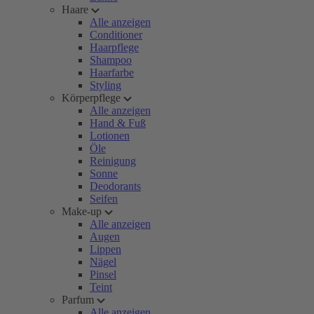
Haare
Alle anzeigen
Conditioner
Haarpflege
Shampoo
Haarfarbe
Styling
Körperpflege
Alle anzeigen
Hand & Fuß
Lotionen
Öle
Reinigung
Sonne
Deodorants
Seifen
Make-up
Alle anzeigen
Augen
Lippen
Nägel
Pinsel
Teint
Parfum
Alle anzeigen