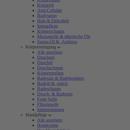
Körperöl
Anti-Cellulite
Bodyspray
Hals & Dekolleté
Intimpflege
Körperschaum
Massageöle & ätherische Öle
Sauna-Öl & -Aufguss
Körperreinigung
Alle anzeigen
Duschgel
Duschöl
Duschschaum
Körperpeeling
Badesalz & Badebomben
Badeöl & -milch
Badeschaum
Dusch- & Badesets
Feste Seife
Flüssigseife
Intimreinigung
Handpflege
Alle anzeigen
Handcreme