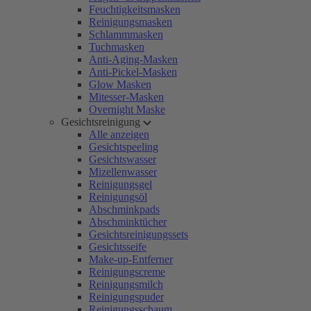
Feuchtigkeitsmasken
Reinigungsmasken
Schlammmasken
Tuchmasken
Anti-Aging-Masken
Anti-Pickel-Masken
Glow Masken
Mitesser-Masken
Overnight Maske
Gesichtsreinigung
Alle anzeigen
Gesichtspeeling
Gesichtswasser
Mizellenwasser
Reinigungsgel
Reinigungsöl
Abschminkpads
Abschminktücher
Gesichtsreinigungssets
Gesichtsseife
Make-up-Entferner
Reinigungscreme
Reinigungsmilch
Reinigungspuder
Reinigungsschaum