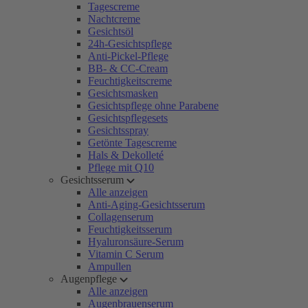
Tagescreme
Nachtcreme
Gesichtsöl
24h-Gesichtspflege
Anti-Pickel-Pflege
BB- & CC-Cream
Feuchtigkeitscreme
Gesichtsmasken
Gesichtspflege ohne Parabene
Gesichtspflegesets
Gesichtsspray
Getönte Tagescreme
Hals & Dekolleté
Pflege mit Q10
Gesichtsserum
Alle anzeigen
Anti-Aging-Gesichtsserum
Collagenserum
Feuchtigkeitsserum
Hyaluronsäure-Serum
Vitamin C Serum
Ampullen
Augenpflege
Alle anzeigen
Augenbrauenserum