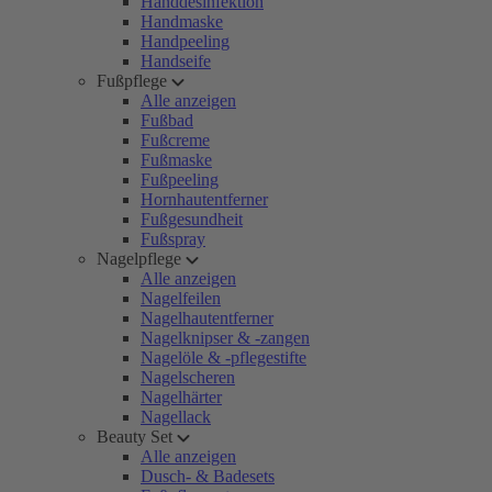
Handdesinfektion
Handmaske
Handpeeling
Handseife
Fußpflege
Alle anzeigen
Fußbad
Fußcreme
Fußmaske
Fußpeeling
Hornhautentferner
Fußgesundheit
Fußspray
Nagelpflege
Alle anzeigen
Nagelfeilen
Nagelhautentferner
Nagelknipser & -zangen
Nagelöle & -pflegestifte
Nagelscheren
Nagelhärter
Nagellack
Beauty Set
Alle anzeigen
Dusch- & Badesets