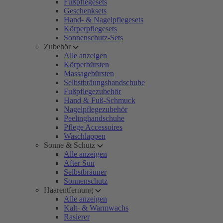
Fußpflegesets
Geschenksets
Hand- & Nagelpflegesets
Körperpflegesets
Sonnenschutz-Sets
Zubehör
Alle anzeigen
Körperbürsten
Massagebürsten
Selbstbräungshandschuhe
Fußpflegezubehör
Hand & Fuß-Schmuck
Nagelpflegezubehör
Peelinghandschuhe
Pflege Accessoires
Waschlappen
Sonne & Schutz
Alle anzeigen
After Sun
Selbstbräuner
Sonnenschutz
Haarentfernung
Alle anzeigen
Kalt- & Warmwachs
Rasierer