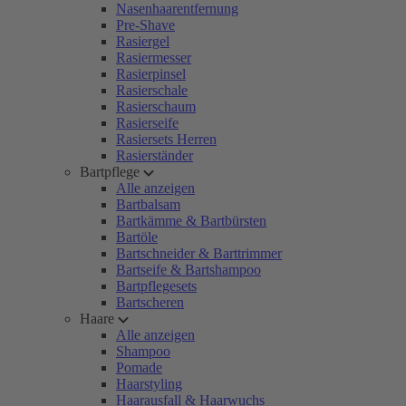
Nasenhaarentfernung
Pre-Shave
Rasiergel
Rasiermesser
Rasierpinsel
Rasierschale
Rasierschaum
Rasierseife
Rasiersets Herren
Rasierständer
Bartpflege
Alle anzeigen
Bartbalsam
Bartkämme & Bartbürsten
Bartöle
Bartschneider & Barttrimmer
Bartseife & Bartshampoo
Bartpflegesets
Bartscheren
Haare
Alle anzeigen
Shampoo
Pomade
Haarstyling
Haarausfall & Haarwuchs