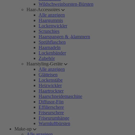
Wildschweinborsten-Bürsten
Haar-Accessoires
Alle anzeigen
Haargummis
Lockenwickler
Scrunchies
Haarspangen & -klammern
Sprühflaschen
Haarnadeln
Lockenbänder
Zubehör
Haarstyling-Geräte
Alle anzeigen
Glätteisen
Lockenstäbe
Heizwickler
Haartrockner
Haarschneidemaschine
Diffusor-Fön
Effilierschere
Friseurschere
Friseurumhänge
Warmluftbürsten
Make-up
Alle anzeigen