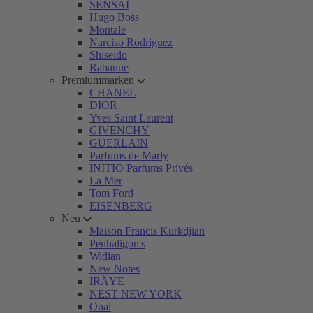
SENSAI
Hugo Boss
Montale
Narciso Rodriguez
Shiseido
Rabanne
Premiummarken
CHANEL
DIOR
Yves Saint Laurent
GIVENCHY
GUERLAIN
Parfums de Marly
INITIO Parfums Privés
La Mer
Tom Ford
EISENBERG
Neu
Maison Francis Kurkdjian
Penhaligon's
Widian
New Notes
IRÄYE
NEST NEW YORK
Ouai