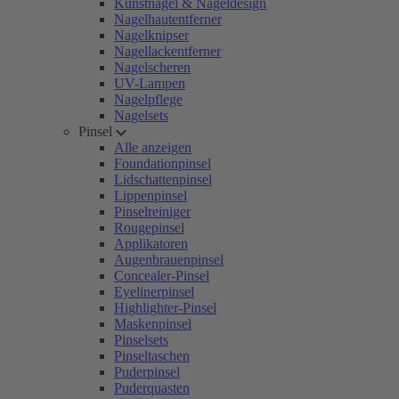
Kunstnägel & Nageldesign
Nagelhautentferner
Nagelknipser
Nagellackentferner
Nagelscheren
UV-Lampen
Nagelpflege
Nagelsets
Pinsel
Alle anzeigen
Foundationpinsel
Lidschattenpinsel
Lippenpinsel
Pinselreiniger
Rougepinsel
Applikatoren
Augenbrauenpinsel
Concealer-Pinsel
Eyelinerpinsel
Highlighter-Pinsel
Maskenpinsel
Pinselsets
Pinseltaschen
Puderpinsel
Puderquasten