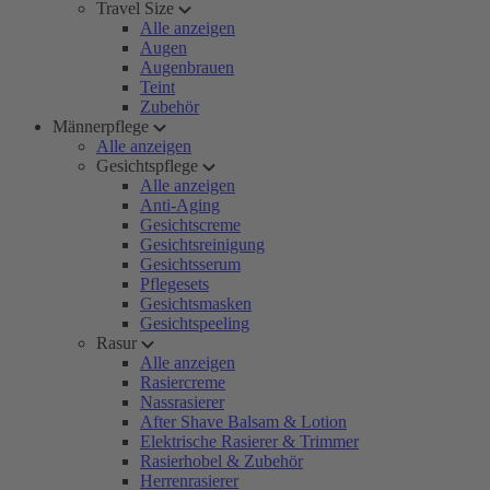
Travel Size
Alle anzeigen
Augen
Augenbrauen
Teint
Zubehör
Männerpflege
Alle anzeigen
Gesichtspflege
Alle anzeigen
Anti-Aging
Gesichtscreme
Gesichtsreinigung
Gesichtsserum
Pflegesets
Gesichtsmasken
Gesichtspeeling
Rasur
Alle anzeigen
Rasiercreme
Nassrasierer
After Shave Balsam & Lotion
Elektrische Rasierer & Trimmer
Rasierhobel & Zubehör
Herrenrasierer