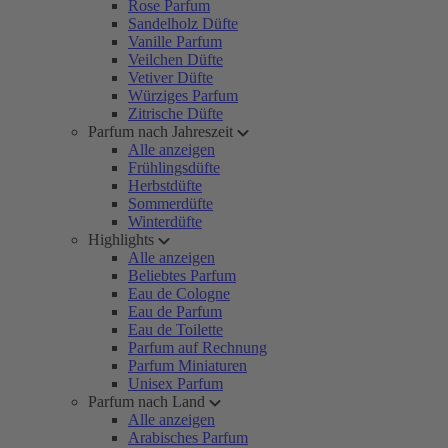
Rose Parfum
Sandelholz Düfte
Vanille Parfum
Veilchen Düfte
Vetiver Düfte
Würziges Parfum
Zitrische Düfte
Parfum nach Jahreszeit
Alle anzeigen
Frühlingsdüfte
Herbstdüfte
Sommerdüfte
Winterdüfte
Highlights
Alle anzeigen
Beliebtes Parfum
Eau de Cologne
Eau de Parfum
Eau de Toilette
Parfum auf Rechnung
Parfum Miniaturen
Unisex Parfum
Parfum nach Land
Alle anzeigen
Arabisches Parfum