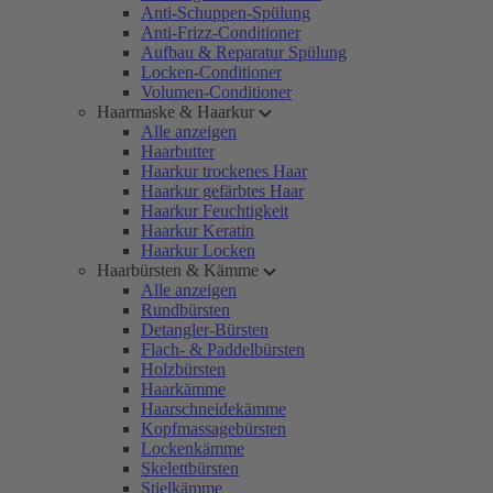
Anti-Schuppen-Spülung
Anti-Frizz-Conditioner
Aufbau & Reparatur Spülung
Locken-Conditioner
Volumen-Conditioner
Haarmaske & Haarkur
Alle anzeigen
Haarbutter
Haarkur trockenes Haar
Haarkur gefärbtes Haar
Haarkur Feuchtigkeit
Haarkur Keratin
Haarkur Locken
Haarbürsten & Kämme
Alle anzeigen
Rundbürsten
Detangler-Bürsten
Flach- & Paddelbürsten
Holzbürsten
Haarkämme
Haarschneidekämme
Kopfmassagebürsten
Lockenkämme
Skelettbürsten
Stielkämme