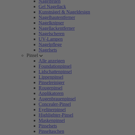
Nagelfeilen
Gel Nagellack
Kunstnägel & Nageldesign
Nagelhautentferner
Nagelknipser
Nagellackentferner
Nagelscheren
UV-Lampen
Nagelpflege
Nagelsets
Pinsel
Alle anzeigen
Foundationpinsel
Lidschattenpinsel
Lippenpinsel
Pinselreiniger
Rougepinsel
Applikatoren
Augenbrauenpinsel
Concealer-Pinsel
Eyelinerpinsel
Highlighter-Pinsel
Maskenpinsel
Pinselsets
Pinseltaschen