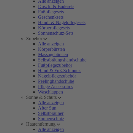
Alle anzeigen
Dusch- & Badesets
Fußpflegesets
Geschenksets
Hand- & Nagelpflegesets
Körperpflegesets
Sonnenschutz-Sets
Zubehör
Alle anzeigen
Körperbürsten
Massagebürsten
Selbstbräungshandschuhe
Fußpflegezubehör
Hand & Fuß-Schmuck
Nagelpflegezubehör
Peelinghandschuhe
Pflege Accessoires
Waschlappen
Sonne & Schutz
Alle anzeigen
After Sun
Selbstbräuner
Sonnenschutz
Haarentfernung
Alle anzeigen