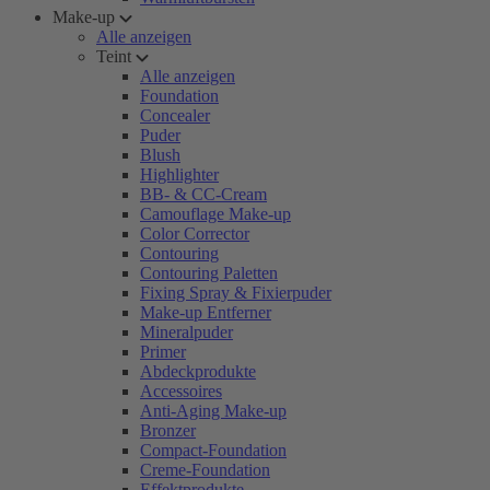
Make-up
Alle anzeigen
Teint
Alle anzeigen
Foundation
Concealer
Puder
Blush
Highlighter
BB- & CC-Cream
Camouflage Make-up
Color Corrector
Contouring
Contouring Paletten
Fixing Spray & Fixierpuder
Make-up Entferner
Mineralpuder
Primer
Abdeckprodukte
Accessoires
Anti-Aging Make-up
Bronzer
Compact-Foundation
Creme-Foundation
Effektprodukte