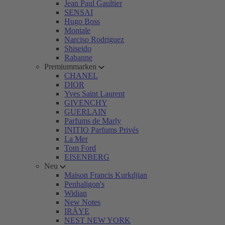
Jean Paul Gaultier
SENSAI
Hugo Boss
Montale
Narciso Rodriguez
Shiseido
Rabanne
Premiummarken
CHANEL
DIOR
Yves Saint Laurent
GIVENCHY
GUERLAIN
Parfums de Marly
INITIO Parfums Privés
La Mer
Tom Ford
EISENBERG
Neu
Maison Francis Kurkdjian
Penhaligon's
Widian
New Notes
IRÄYE
NEST NEW YORK