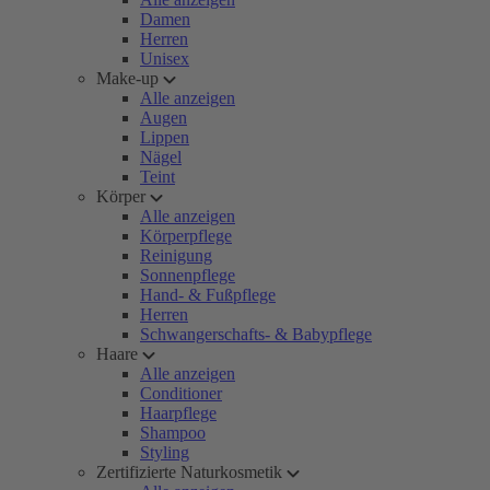
Damen
Herren
Unisex
Make-up
Alle anzeigen
Augen
Lippen
Nägel
Teint
Körper
Alle anzeigen
Körperpflege
Reinigung
Sonnenpflege
Hand- & Fußpflege
Herren
Schwangerschafts- & Babypflege
Haare
Alle anzeigen
Conditioner
Haarpflege
Shampoo
Styling
Zertifizierte Naturkosmetik