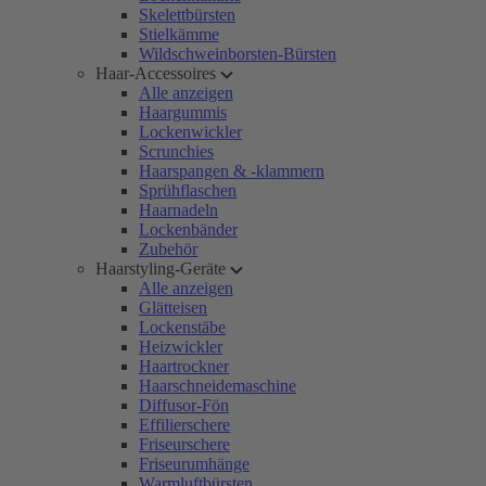
Skelettbürsten
Stielkämme
Wildschweinborsten-Bürsten
Haar-Accessoires
Alle anzeigen
Haargummis
Lockenwickler
Scrunchies
Haarspangen & -klammern
Sprühflaschen
Haarnadeln
Lockenbänder
Zubehör
Haarstyling-Geräte
Alle anzeigen
Glätteisen
Lockenstäbe
Heizwickler
Haartrockner
Haarschneidemaschine
Diffusor-Fön
Effilierschere
Friseurschere
Friseurumhänge
Warmluftbürsten