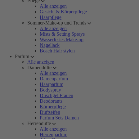
Pflege
Alle anzeigen
Gesicht & Körperpflege
Haarpflege
Sommer-Make-up und Trends
Alle anzeigen
Mists & Setting Sprays
Wasserfestes Make-up
Nagellack
Beach Hair stylen
Parfum
Alle anzeigen
Damendüfte
Alle anzeigen
Damenparfum
Haarparfum
Bodyspray
Duschgel Frauen
Deodorants
Körperpflege
Duftseifen
Parfum Sets Damen
Herrendüfte
Alle anzeigen
Herrenparfum