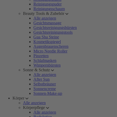
Reinigungspuder
Reinigungsschaum
Beauty Tools & Zubehör
Alle anzeigen
Gesichtsmassage
Gesichtsreinigungsbürsten
Gesichtsreinigungstools
Gua Sha Steine
Kosmetikspiegel
Augenbrauenscheren
Micro Needle Roller
Pinzetten
Schlafmasken
Wimpernbürsten
Sonne & Schutz
Alle anzeigen
After Sun
Selbstbräuner
Sonnencreme
Sonnen-Make-up
Körper
Alle anzeigen
Körperpflege
Alle anzeigen
Bodylotion