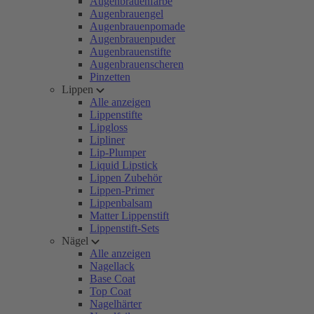
Augenbrauenfarbe
Augenbrauengel
Augenbrauenpomade
Augenbrauenpuder
Augenbrauenstifte
Augenbrauenscheren
Pinzetten
Lippen
Alle anzeigen
Lippenstifte
Lipgloss
Lipliner
Lip-Plumper
Liquid Lipstick
Lippen Zubehör
Lippen-Primer
Lippenbalsam
Matter Lippenstift
Lippenstift-Sets
Nägel
Alle anzeigen
Nagellack
Base Coat
Top Coat
Nagelhärter