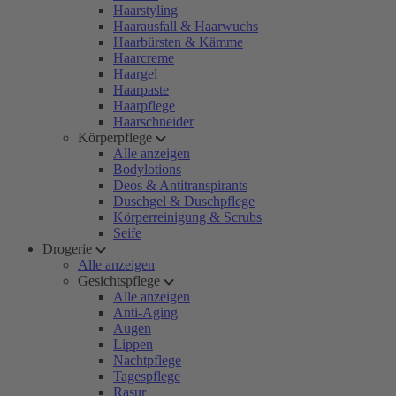
Haarstyling
Haarausfall & Haarwuchs
Haarbürsten & Kämme
Haarcreme
Haargel
Haarpaste
Haarpflege
Haarschneider
Körperpflege
Alle anzeigen
Bodylotions
Deos & Antitranspirants
Duschgel & Duschpflege
Körperreinigung & Scrubs
Seife
Drogerie
Alle anzeigen
Gesichtspflege
Alle anzeigen
Anti-Aging
Augen
Lippen
Nachtpflege
Tagespflege
Rasur