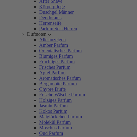
After Shave
Körperpflege
Duschgel Männer
Deodorants
Herrenseife
Parfum Sets Herren
Duftnoten
Alle anzeigen
Amber Parfum
Orientalisches Parfum
Blumiges Parfum
Fruchtiges Parfum
Frisches Parfum
Apfel Parfum
Aromatisches Parfum
Bergamotte Parfum
Chypre Düfte
Frische Wäsche Parfum
Holziges Parfum
Jasmin Parfum
Kokos Parfum
Maiglöckchen Parfum
Molekül Parfum
Moschus Parfum
Oud Parfum