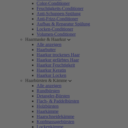
Color-Conditioner
Feuchtigkeits-Conditioner
Anti-Schuppen-Spülung
Anti-Frizz-Conditioner
Aufbau & Reparatur Spülung
Locken-Conditioner
Volumen-Conditioner
Haarmaske & Haarkur
Alle anzeigen
Haarbutter
Haarkur trockenes Haar
Haarkur gefärbtes Haar
Haarkur Feuchtigkeit
Haarkur Keratin
Haarkur Locken
Haarbürsten & Kämme
Alle anzeigen
Rundbürsten
Detangler-Bürsten
Flach- & Paddelbürsten
Holzbürsten
Haarkämme
Haarschneidekämme
Kopfmassagebürsten
Lockenkämme