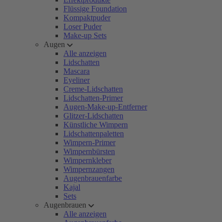
Flüssige Foundation
Kompaktpuder
Loser Puder
Make-up Sets
Augen
Alle anzeigen
Lidschatten
Mascara
Eyeliner
Creme-Lidschatten
Lidschatten-Primer
Augen-Make-up-Entferner
Glitzer-Lidschatten
Künstliche Wimpern
Lidschattenpaletten
Wimpern-Primer
Wimpernbürsten
Wimpernkleber
Wimpernzangen
Augenbrauenfarbe
Kajal
Sets
Augenbrauen
Alle anzeigen