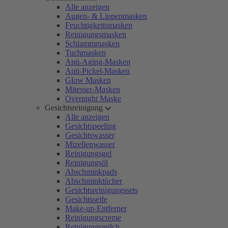
Alle anzeigen
Augen- & Lippenmasken
Feuchtigkeitsmasken
Reinigungsmasken
Schlammmasken
Tuchmasken
Anti-Aging-Masken
Anti-Pickel-Masken
Glow Masken
Mitesser-Masken
Overnight Maske
Gesichtsreinigung
Alle anzeigen
Gesichtspeeling
Gesichtswasser
Mizellenwasser
Reinigungsgel
Reinigungsöl
Abschminkpads
Abschminktücher
Gesichtsreinigungssets
Gesichtsseife
Make-up-Entferner
Reinigungscreme
Reinigungsmilch