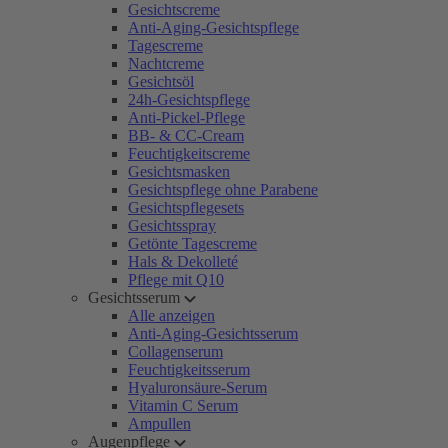
Gesichtscreme
Anti-Aging-Gesichtspflege
Tagescreme
Nachtcreme
Gesichtsöl
24h-Gesichtspflege
Anti-Pickel-Pflege
BB- & CC-Cream
Feuchtigkeitscreme
Gesichtsmasken
Gesichtspflege ohne Parabene
Gesichtspflegesets
Gesichtsspray
Getönte Tagescreme
Hals & Dekolleté
Pflege mit Q10
Gesichtsserum
Alle anzeigen
Anti-Aging-Gesichtsserum
Collagenserum
Feuchtigkeitsserum
Hyaluronsäure-Serum
Vitamin C Serum
Ampullen
Augenpflege