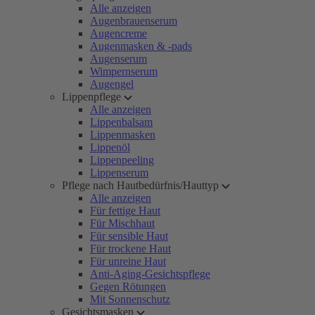
Alle anzeigen
Augenbrauenserum
Augencreme
Augenmasken & -pads
Augenserum
Wimpernserum
Augengel
Lippenpflege
Alle anzeigen
Lippenbalsam
Lippenmasken
Lippenöl
Lippenpeeling
Lippenserum
Pflege nach Hautbedürfnis/Hauttyp
Alle anzeigen
Für fettige Haut
Für Mischhaut
Für sensible Haut
Für trockene Haut
Für unreine Haut
Anti-Aging-Gesichtspflege
Gegen Rötungen
Mit Sonnenschutz
Gesichtsmasken