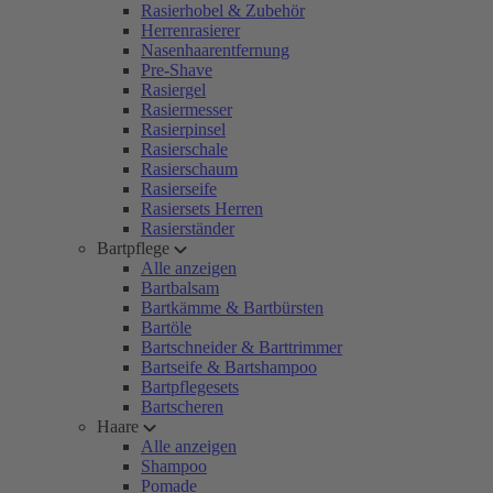
Rasierhobel & Zubehör
Herrenrasierer
Nasenhaarentfernung
Pre-Shave
Rasiergel
Rasiermesser
Rasierpinsel
Rasierschale
Rasierschaum
Rasierseife
Rasiersets Herren
Rasierständer
Bartpflege
Alle anzeigen
Bartbalsam
Bartkämme & Bartbürsten
Bartöle
Bartschneider & Barttrimmer
Bartseife & Bartshampoo
Bartpflegesets
Bartscheren
Haare
Alle anzeigen
Shampoo
Pomade