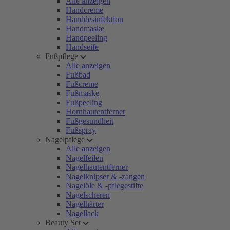
Alle anzeigen
Handcreme
Handdesinfektion
Handmaske
Handpeeling
Handseife
Fußpflege
Alle anzeigen
Fußbad
Fußcreme
Fußmaske
Fußpeeling
Hornhautentferner
Fußgesundheit
Fußspray
Nagelpflege
Alle anzeigen
Nagelfeilen
Nagelhautentferner
Nagelknipser & -zangen
Nagelöle & -pflegestifte
Nagelscheren
Nagelhärter
Nagellack
Beauty Set