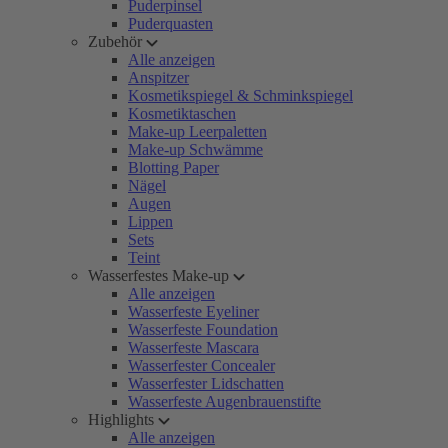
Puderpinsel
Puderquasten
Zubehör
Alle anzeigen
Anspitzer
Kosmetikspiegel & Schminkspiegel
Kosmetiktaschen
Make-up Leerpaletten
Make-up Schwämme
Blotting Paper
Nägel
Augen
Lippen
Sets
Teint
Wasserfestes Make-up
Alle anzeigen
Wasserfeste Eyeliner
Wasserfeste Foundation
Wasserfeste Mascara
Wasserfester Concealer
Wasserfester Lidschatten
Wasserfeste Augenbrauenstifte
Highlights
Alle anzeigen