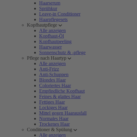
Haarserum
Sprühkur
Leave-in Conditioner
Haarpflegesets
Kopfhautpflege
Alle anzeigen
Kopfhaut-Öl
Kopfhautpeeling
Haarwasser
Sonnenschutz & -pflege
Pflege nach Haartyp
Alle anzeigen
Anti-Frizz
Anti-Schuppen
Blondes Haar
Coloriertes Haar
Empfindliche Kopfhaut
Feines & glattes Haar
Fettiges Haar
Lockiges Haar
Mittel gegen Haarausfall
Normales Haar
Trockenes Haar
Conditioner & Spülung
Alle anzeigen