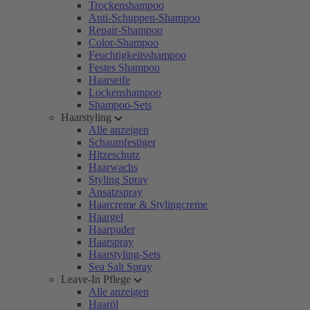
Trockenshampoo
Anti-Schuppen-Shampoo
Repair-Shampoo
Color-Shampoo
Feuchtigkeitsshampoo
Festes Shampoo
Haarseife
Lockenshampoo
Shampoo-Sets
Haarstyling
Alle anzeigen
Schaumfestiger
Hitzeschutz
Haarwachs
Styling Spray
Ansatzspray
Haarcreme & Stylingcreme
Haargel
Haarpuder
Haarspray
Haarstyling-Sets
Sea Salt Spray
Leave-In Pflege
Alle anzeigen
Haaröl