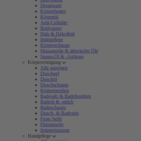
Deodorant
Körperbutter
Körperöl
Anti-Cellulite
Bodyspray
Hals & Dekolleté
Intimpflege
Körperschaum
Massageöle & ätherische Öle
Sauna-Öl & -Aufguss
Körperreinigung
Alle anzeigen
Duschgel
Duschöl
Duschschaum
Körperpeeling
Badesalz & Badebomben
Badeöl & -milch
Badeschaum
Dusch- & Badesets
Feste Seife
Flüssigseife
Intimreinigung
Handpflege