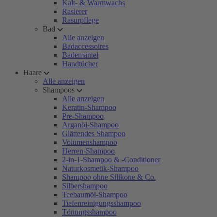
Kalt- & Warmwachs
Rasierer
Rasurpflege
Bad
Alle anzeigen
Badaccessoires
Bademäntel
Handtücher
Haare
Alle anzeigen
Shampoos
Alle anzeigen
Keratin-Shampoo
Pre-Shampoo
Arganöl-Shampoo
Glättendes Shampoo
Volumenshampoo
Herren-Shampoo
2-in-1-Shampoo & -Conditioner
Naturkosmetik-Shampoo
Shampoo ohne Silikone & Co.
Silbershampoo
Teebaumöl-Shampoo
Tiefenreinigungsshampoo
Tönungsshampoo