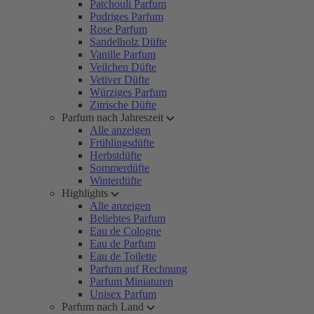
Patchouli Parfum
Pudriges Parfum
Rose Parfum
Sandelholz Düfte
Vanille Parfum
Veilchen Düfte
Vetiver Düfte
Würziges Parfum
Zitrische Düfte
Parfum nach Jahreszeit
Alle anzeigen
Frühlingsdüfte
Herbstdüfte
Sommerdüfte
Winterdüfte
Highlights
Alle anzeigen
Beliebtes Parfum
Eau de Cologne
Eau de Parfum
Eau de Toilette
Parfum auf Rechnung
Parfum Miniaturen
Unisex Parfum
Parfum nach Land