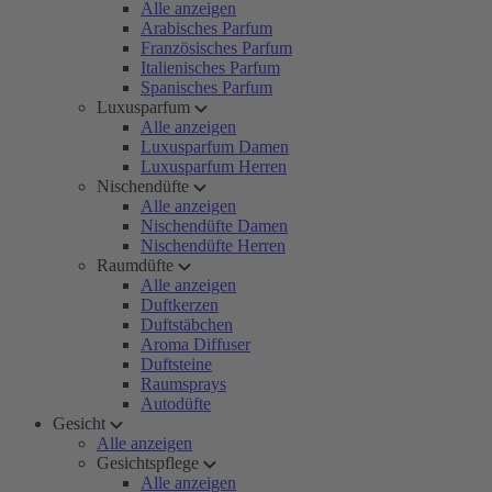
Alle anzeigen
Arabisches Parfum
Französisches Parfum
Italienisches Parfum
Spanisches Parfum
Luxusparfum
Alle anzeigen
Luxusparfum Damen
Luxusparfum Herren
Nischendüfte
Alle anzeigen
Nischendüfte Damen
Nischendüfte Herren
Raumdüfte
Alle anzeigen
Duftkerzen
Duftstäbchen
Aroma Diffuser
Duftsteine
Raumsprays
Autodüfte
Gesicht
Alle anzeigen
Gesichtspflege
Alle anzeigen