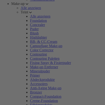
Make-up
Alle anzeigen
Teint
Alle anzeigen
Foundation
Concealer
Puder
Blush
Highlighter
BB- & CC-Cream
Camouflage Make-up
Color Corrector
Contouring
Contouring Paletten
Fixing Spray & Fixierpuder
Make-up Entferner
Mineralpuder
Primer
Abdeckprodukte
Accessoires
Anti-Aging Make-up
Bronzer
Compact-Foundation
Creme-Foundation
Effektprodukte