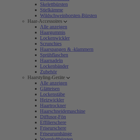
Skelettbürsten
Stielkämme
Wildschweinborsten-Bürsten
Haar-Accessoires
Alle anzeigen
Haargummis
Lockenwickler
Scrunchies
Haarspangen & -klammern
Sprühflaschen
Haarnadeln
Lockenbänder
Zubehör
Haarstyling-Geräte
Alle anzeigen
Glätteisen
Lockenstäbe
Heizwickler
Haartrockner
Haarschneidemaschine
Diffusor-Fön
Effilierschere
Friseurschere
Friseurumhänge
Warmluftbürsten