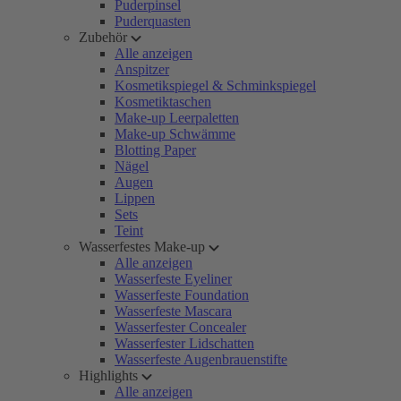
Puderpinsel
Puderquasten
Zubehör
Alle anzeigen
Anspitzer
Kosmetikspiegel & Schminkspiegel
Kosmetiktaschen
Make-up Leerpaletten
Make-up Schwämme
Blotting Paper
Nägel
Augen
Lippen
Sets
Teint
Wasserfestes Make-up
Alle anzeigen
Wasserfeste Eyeliner
Wasserfeste Foundation
Wasserfeste Mascara
Wasserfester Concealer
Wasserfester Lidschatten
Wasserfeste Augenbrauenstifte
Highlights
Alle anzeigen