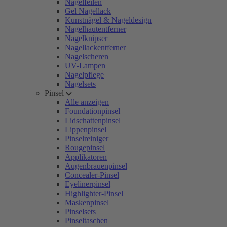
Nagelfeilen
Gel Nagellack
Kunstnägel & Nageldesign
Nagelhautentferner
Nagelknipser
Nagellackentferner
Nagelscheren
UV-Lampen
Nagelpflege
Nagelsets
Pinsel
Alle anzeigen
Foundationpinsel
Lidschattenpinsel
Lippenpinsel
Pinselreiniger
Rougepinsel
Applikatoren
Augenbrauenpinsel
Concealer-Pinsel
Eyelinerpinsel
Highlighter-Pinsel
Maskenpinsel
Pinselsets
Pinseltaschen