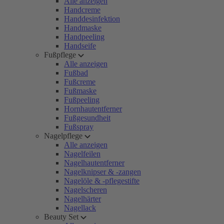
Alle anzeigen
Handcreme
Handdesinfektion
Handmaske
Handpeeling
Handseife
Fußpflege
Alle anzeigen
Fußbad
Fußcreme
Fußmaske
Fußpeeling
Hornhautentferner
Fußgesundheit
Fußspray
Nagelpflege
Alle anzeigen
Nagelfeilen
Nagelhautentferner
Nagelknipser & -zangen
Nagelöle & -pflegestifte
Nagelscheren
Nagelhärter
Nagellack
Beauty Set