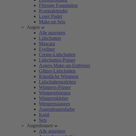
Flüssige Foundation
Kompaktpuder
Loser Puder
Make-up Sets
Augen
Alle anzeigen
Lidschatten
Mascara
Eyeliner
Creme-Lidschatten
Lidschatten-Primer
Augen-Make-up-Entferner
Glitzer-Lidschatten
Künstliche Wimpern
Lidschattenpaletten
Wimpern-Primer
Wimpernbürsten
Wimpernkleber
Wimpernzangen
Augenbrauenfarbe
Kajal
Sets
Augenbrauen
Alle anzeigen