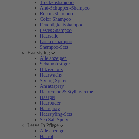
Trockenshampoo
Anti-Schuppen-Shampoo
Repair-Shampoo
Color-Shampoo
Feuchtigkeitsshampoo
Festes Shampoo
Haarseife
Lockenshampoo
Shampoo-Sets
Haarstyling
Alle anzeigen
Schaumfestiger
Hitzeschutz
Haarwachs
Styling Spray
Ansatzspray
Haarcreme & Stylingcreme
Haargel
Haarpuder
Haarspray
Haarstyling-Sets
Sea Salt Spray
Leave-In Pflege
Alle anzeigen
Haaröl