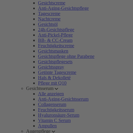
Gesichtscreme
Anti-Aging-Gesichtspflege
Tagescreme
Nachtcreme
Gesichtsöl
24h-Gesichtspflege
Anti-Pickel-Pflege
BB- & CC-Cream
Feuchtigkeitscreme
Gesichtsmasken
Gesichtspflege ohne Parabene
Gesichtspflegesets
Gesichtsspray
Getönte Tagescreme
Hals & Dekolleté
Pflege mit Q10
Gesichtsserum
Alle anzeigen
Anti-Aging-Gesichtsserum
Collagenserum
Feuchtigkeitsserum
Hyaluronsäure-Serum
Vitamin C Serum
Ampullen
Augenpflege