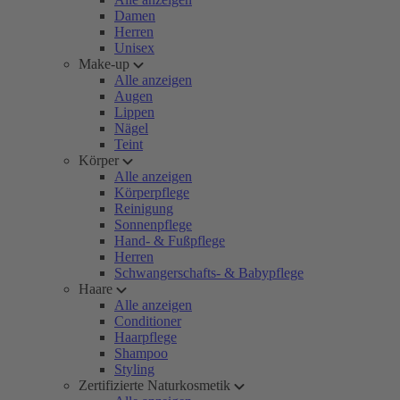
Damen
Herren
Unisex
Make-up
Alle anzeigen
Augen
Lippen
Nägel
Teint
Körper
Alle anzeigen
Körperpflege
Reinigung
Sonnenpflege
Hand- & Fußpflege
Herren
Schwangerschafts- & Babypflege
Haare
Alle anzeigen
Conditioner
Haarpflege
Shampoo
Styling
Zertifizierte Naturkosmetik