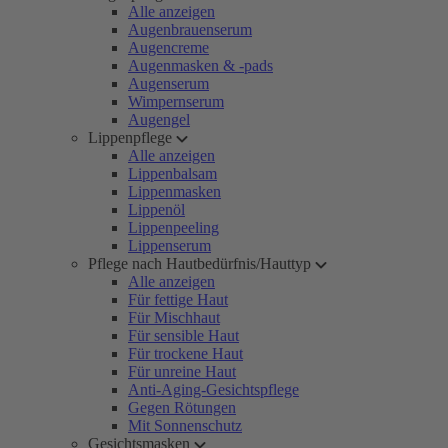
Alle anzeigen
Augenbrauenserum
Augencreme
Augenmasken & -pads
Augenserum
Wimpernserum
Augengel
Lippenpflege
Alle anzeigen
Lippenbalsam
Lippenmasken
Lippenöl
Lippenpeeling
Lippenserum
Pflege nach Hautbedürfnis/Hauttyp
Alle anzeigen
Für fettige Haut
Für Mischhaut
Für sensible Haut
Für trockene Haut
Für unreine Haut
Anti-Aging-Gesichtspflege
Gegen Rötungen
Mit Sonnenschutz
Gesichtsmasken