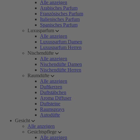
Alle anzeigen
Arabisches Parfum
Französisches Parfum
Italienisches Parfum
Spanisches Parfum
Luxusparfum
Alle anzeigen
Luxusparfum Damen
Luxusparfum Herren
Nischendüfte
Alle anzeigen
Nischendüfte Damen
Nischendüfte Herren
Raumdüfte
Alle anzeigen
Duftkerzen
Duftstäbchen
Aroma Diffuser
Duftsteine
Raumsprays
Autodüfte
Gesicht
Alle anzeigen
Gesichtspflege
Alle anzeigen