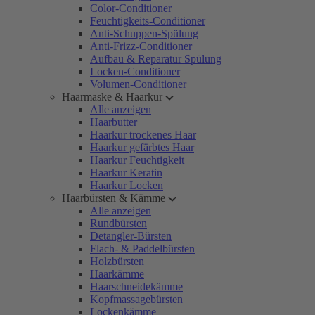
Color-Conditioner
Feuchtigkeits-Conditioner
Anti-Schuppen-Spülung
Anti-Frizz-Conditioner
Aufbau & Reparatur Spülung
Locken-Conditioner
Volumen-Conditioner
Haarmaske & Haarkur
Alle anzeigen
Haarbutter
Haarkur trockenes Haar
Haarkur gefärbtes Haar
Haarkur Feuchtigkeit
Haarkur Keratin
Haarkur Locken
Haarbürsten & Kämme
Alle anzeigen
Rundbürsten
Detangler-Bürsten
Flach- & Paddelbürsten
Holzbürsten
Haarkämme
Haarschneidekämme
Kopfmassagebürsten
Lockenkämme