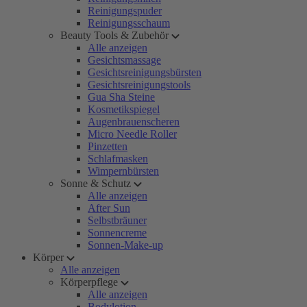
Reinigungspuder
Reinigungsschaum
Beauty Tools & Zubehör
Alle anzeigen
Gesichtsmassage
Gesichtsreinigungsbürsten
Gesichtsreinigungstools
Gua Sha Steine
Kosmetikspiegel
Augenbrauenscheren
Micro Needle Roller
Pinzetten
Schlafmasken
Wimpernbürsten
Sonne & Schutz
Alle anzeigen
After Sun
Selbstbräuner
Sonnencreme
Sonnen-Make-up
Körper
Alle anzeigen
Körperpflege
Alle anzeigen
Bodylotion