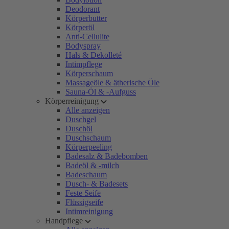
Deodorant
Körperbutter
Körperöl
Anti-Cellulite
Bodyspray
Hals & Dekolleté
Intimpflege
Körperschaum
Massageöle & ätherische Öle
Sauna-Öl & -Aufguss
Körperreinigung
Alle anzeigen
Duschgel
Duschöl
Duschschaum
Körperpeeling
Badesalz & Badebomben
Badeöl & -milch
Badeschaum
Dusch- & Badesets
Feste Seife
Flüssigseife
Intimreinigung
Handpflege