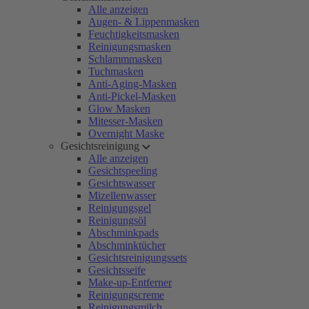
Alle anzeigen
Augen- & Lippenmasken
Feuchtigkeitsmasken
Reinigungsmasken
Schlammmasken
Tuchmasken
Anti-Aging-Masken
Anti-Pickel-Masken
Glow Masken
Mitesser-Masken
Overnight Maske
Gesichtsreinigung
Alle anzeigen
Gesichtspeeling
Gesichtswasser
Mizellenwasser
Reinigungsgel
Reinigungsöl
Abschminkpads
Abschminktücher
Gesichtsreinigungssets
Gesichtsseife
Make-up-Entferner
Reinigungscreme
Reinigungsmilch