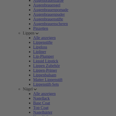
Augenbrauenfarbe
Augenbrauengel
Augenbrauenpomade
Augenbrauenpuder
Augenbrauenstifte
Augenbrauenscheren
Pinzetten
Lippen
Alle anzeigen
Lippenstifte
Lipgloss
Lipliner
Lip-Plumper
Liquid Lipstick
Lippen Zubehör
Lippen-Primer
Lippenbalsam
Matter Lippenstift
Lippenstift-Sets
Nägel
Alle anzeigen
Nagellack
Base Coat
Top Coat
Nagelhärter