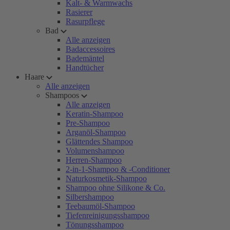
Kalt- & Warmwachs
Rasierer
Rasurpflege
Bad
Alle anzeigen
Badaccessoires
Bademäntel
Handtücher
Haare
Alle anzeigen
Shampoos
Alle anzeigen
Keratin-Shampoo
Pre-Shampoo
Arganöl-Shampoo
Glättendes Shampoo
Volumenshampoo
Herren-Shampoo
2-in-1-Shampoo & -Conditioner
Naturkosmetik-Shampoo
Shampoo ohne Silikone & Co.
Silbershampoo
Teebaumöl-Shampoo
Tiefenreinigungsshampoo
Tönungsshampoo