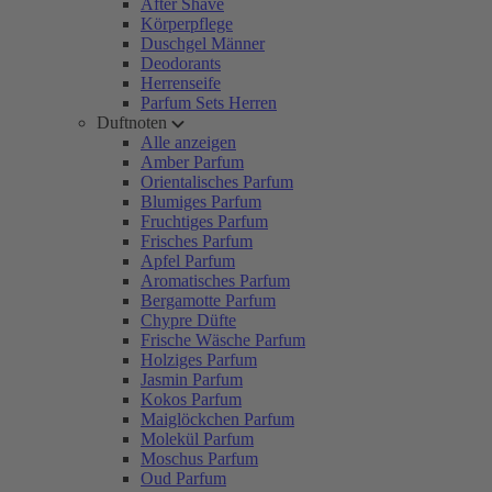
After Shave
Körperpflege
Duschgel Männer
Deodorants
Herrenseife
Parfum Sets Herren
Duftnoten
Alle anzeigen
Amber Parfum
Orientalisches Parfum
Blumiges Parfum
Fruchtiges Parfum
Frisches Parfum
Apfel Parfum
Aromatisches Parfum
Bergamotte Parfum
Chypre Düfte
Frische Wäsche Parfum
Holziges Parfum
Jasmin Parfum
Kokos Parfum
Maiglöckchen Parfum
Molekül Parfum
Moschus Parfum
Oud Parfum