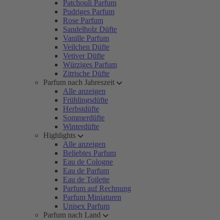
Patchouli Parfum
Pudriges Parfum
Rose Parfum
Sandelholz Düfte
Vanille Parfum
Veilchen Düfte
Vetiver Düfte
Würziges Parfum
Zitrische Düfte
Parfum nach Jahreszeit
Alle anzeigen
Frühlingsdüfte
Herbstdüfte
Sommerdüfte
Winterdüfte
Highlights
Alle anzeigen
Beliebtes Parfum
Eau de Cologne
Eau de Parfum
Eau de Toilette
Parfum auf Rechnung
Parfum Miniaturen
Unisex Parfum
Parfum nach Land