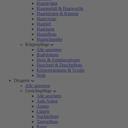
Haarstyling
Haarausfall & Haarwuchs
Haarbürsten & Kämme
Haarcreme
Haargel
Haarpaste
Haarpflege
Haarschneider
Körperpflege
Alle anzeigen
Bodylotions
Deos & Antitranspirants
Duschgel & Duschpflege
Körperreinigung & Scrubs
Seife
Drogerie
Alle anzeigen
Gesichtspflege
Alle anzeigen
Anti-Aging
Augen
Lippen
Nachtpflege
Tagespflege
Rasur