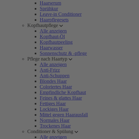
Haarserum
Sprühkur
Leave-in Conditioner
Haarpflegesets
Kopfhautpflege
Alle anzeigen
Kopfhaut-Öl
Kopfhautpeeling
Haarwasser
Sonnenschutz & -pflege
Pflege nach Haartyp
Alle anzeigen
Anti-Frizz
Anti-Schuppen
Blondes Haar
Coloriertes Haar
Empfindliche Kopfhaut
Feines & glattes Haar
Fettiges Haar
Lockiges Haar
Mittel gegen Haarausfall
Normales Haar
Trockenes Haar
Conditioner & Spülung
Alle anzeigen