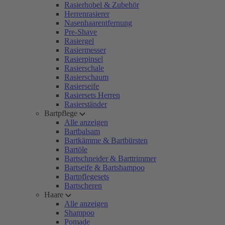
Rasierhobel & Zubehör
Herrenrasierer
Nasenhaarentfernung
Pre-Shave
Rasiergel
Rasiermesser
Rasierpinsel
Rasierschale
Rasierschaum
Rasierseife
Rasiersets Herren
Rasierständer
Bartpflege
Alle anzeigen
Bartbalsam
Bartkämme & Bartbürsten
Bartöle
Bartschneider & Barttrimmer
Bartseife & Bartshampoo
Bartpflegesets
Bartscheren
Haare
Alle anzeigen
Shampoo
Pomade