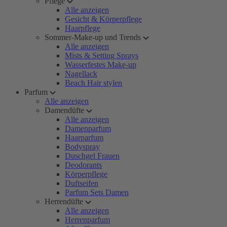
Pflege
Alle anzeigen
Gesicht & Körperpflege
Haarpflege
Sommer-Make-up und Trends
Alle anzeigen
Mists & Setting Sprays
Wasserfestes Make-up
Nagellack
Beach Hair stylen
Parfum
Alle anzeigen
Damendüfte
Alle anzeigen
Damenparfum
Haarparfum
Bodyspray
Duschgel Frauen
Deodorants
Körperpflege
Duftseifen
Parfum Sets Damen
Herrendüfte
Alle anzeigen
Herrenparfum