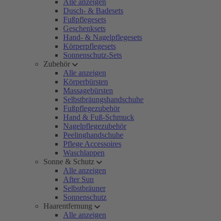
Alle anzeigen
Dusch- & Badesets
Fußpflegesets
Geschenksets
Hand- & Nagelpflegesets
Körperpflegesets
Sonnenschutz-Sets
Zubehör
Alle anzeigen
Körperbürsten
Massagebürsten
Selbstbräungshandschuhe
Fußpflegezubehör
Hand & Fuß-Schmuck
Nagelpflegezubehör
Peelinghandschuhe
Pflege Accessoires
Waschlappen
Sonne & Schutz
Alle anzeigen
After Sun
Selbstbräuner
Sonnenschutz
Haarentfernung
Alle anzeigen