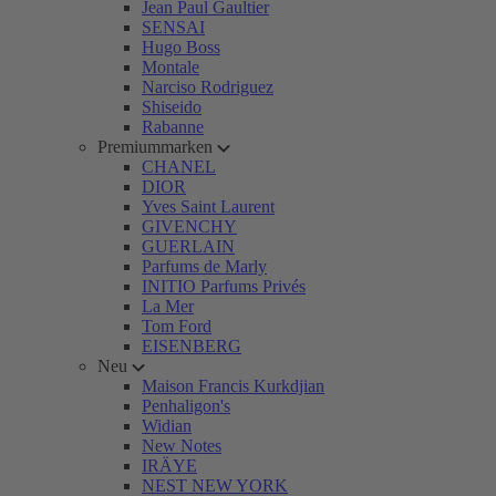
Jean Paul Gaultier
SENSAI
Hugo Boss
Montale
Narciso Rodriguez
Shiseido
Rabanne
Premiummarken
CHANEL
DIOR
Yves Saint Laurent
GIVENCHY
GUERLAIN
Parfums de Marly
INITIO Parfums Privés
La Mer
Tom Ford
EISENBERG
Neu
Maison Francis Kurkdjian
Penhaligon's
Widian
New Notes
IRÄYE
NEST NEW YORK