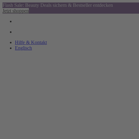
Flash Sale: Beauty Deals sichern & Bestseller entdecken
Jetzt shoppen
Hilfe & Kontakt
Englisch