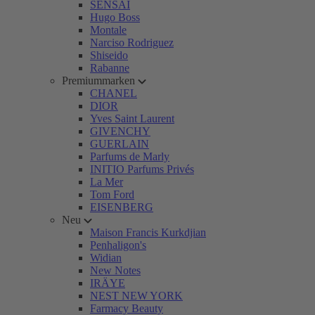
SENSAI
Hugo Boss
Montale
Narciso Rodriguez
Shiseido
Rabanne
Premiummarken
CHANEL
DIOR
Yves Saint Laurent
GIVENCHY
GUERLAIN
Parfums de Marly
INITIO Parfums Privés
La Mer
Tom Ford
EISENBERG
Neu
Maison Francis Kurkdjian
Penhaligon's
Widian
New Notes
IRÄYE
NEST NEW YORK
Farmacy Beauty