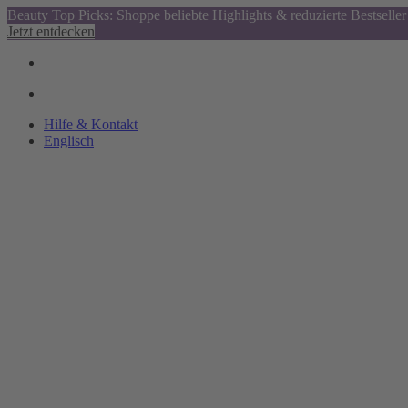
Beauty Top Picks: Shoppe beliebte Highlights & reduzierte Bestseller
Jetzt entdecken
Hilfe & Kontakt
Englisch