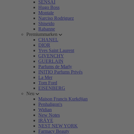
SENSAI
Hugo Boss
Montale
Narciso Rodriguez
Shiseido
Rabanne
Premiummarken
CHANEL
DIOR
Yves Saint Laurent
GIVENCHY
GUERLAIN
Parfums de Marly
INITIO Parfums Privés
La Mer
Tom Ford
EISENBERG
Neu
Maison Francis Kurkdjian
Penhaligon's
Widian
New Notes
IRÄYE
NEST NEW YORK
Farmacy Beauty