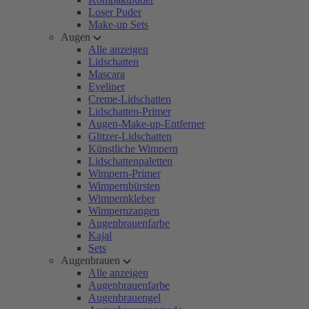
Loser Puder
Make-up Sets
Augen
Alle anzeigen
Lidschatten
Mascara
Eyeliner
Creme-Lidschatten
Lidschatten-Primer
Augen-Make-up-Entferner
Glitzer-Lidschatten
Künstliche Wimpern
Lidschattenpaletten
Wimpern-Primer
Wimpernbürsten
Wimpernkleber
Wimpernzangen
Augenbrauenfarbe
Kajal
Sets
Augenbrauen
Alle anzeigen
Augenbrauenfarbe
Augenbrauengel