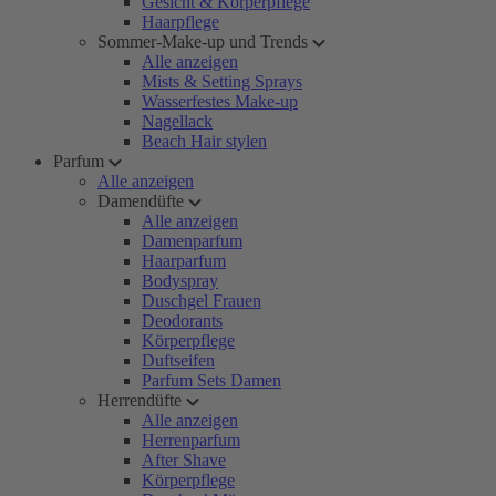
Gesicht & Körperpflege
Haarpflege
Sommer-Make-up und Trends
Alle anzeigen
Mists & Setting Sprays
Wasserfestes Make-up
Nagellack
Beach Hair stylen
Parfum
Alle anzeigen
Damendüfte
Alle anzeigen
Damenparfum
Haarparfum
Bodyspray
Duschgel Frauen
Deodorants
Körperpflege
Duftseifen
Parfum Sets Damen
Herrendüfte
Alle anzeigen
Herrenparfum
After Shave
Körperpflege