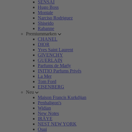
SENSAI
Hugo Boss
Montale
Narciso Rodriguez
Shiseido
Rabanne
Premiummarken
CHANEL
DIOR
Yves Saint Laurent
GIVENCHY
GUERLAIN
Parfums de Marly
INITIO Parfums Privés
La Mer
Tom Ford
EISENBERG
Neu
Maison Francis Kurkdjian
Penhaligon's
Widian
New Notes
IRÄYE
NEST NEW YORK
Ouai