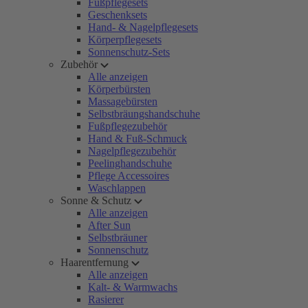
Fußpflegesets
Geschenksets
Hand- & Nagelpflegesets
Körperpflegesets
Sonnenschutz-Sets
Zubehör
Alle anzeigen
Körperbürsten
Massagebürsten
Selbstbräungshandschuhe
Fußpflegezubehör
Hand & Fuß-Schmuck
Nagelpflegezubehör
Peelinghandschuhe
Pflege Accessoires
Waschlappen
Sonne & Schutz
Alle anzeigen
After Sun
Selbstbräuner
Sonnenschutz
Haarentfernung
Alle anzeigen
Kalt- & Warmwachs
Rasierer