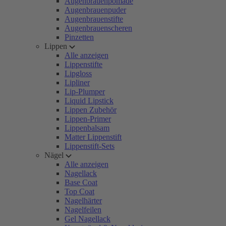
Augenbrauenpomade
Augenbrauenpuder
Augenbrauenstifte
Augenbrauenscheren
Pinzetten
Lippen
Alle anzeigen
Lippenstifte
Lipgloss
Lipliner
Lip-Plumper
Liquid Lipstick
Lippen Zubehör
Lippen-Primer
Lippenbalsam
Matter Lippenstift
Lippenstift-Sets
Nägel
Alle anzeigen
Nagellack
Base Coat
Top Coat
Nagelhärter
Nagelfeilen
Gel Nagellack