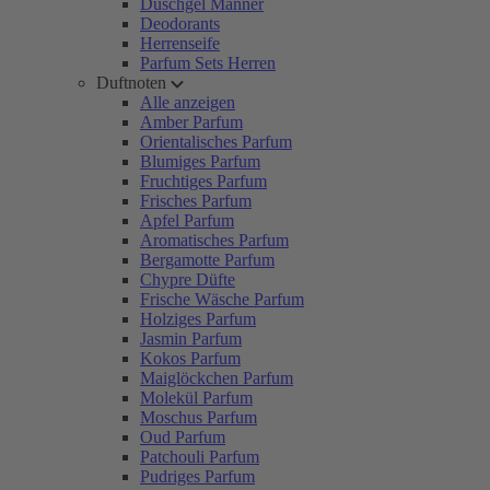
Duschgel Männer
Deodorants
Herrenseife
Parfum Sets Herren
Duftnoten
Alle anzeigen
Amber Parfum
Orientalisches Parfum
Blumiges Parfum
Fruchtiges Parfum
Frisches Parfum
Apfel Parfum
Aromatisches Parfum
Bergamotte Parfum
Chypre Düfte
Frische Wäsche Parfum
Holziges Parfum
Jasmin Parfum
Kokos Parfum
Maiglöckchen Parfum
Molekül Parfum
Moschus Parfum
Oud Parfum
Patchouli Parfum
Pudriges Parfum