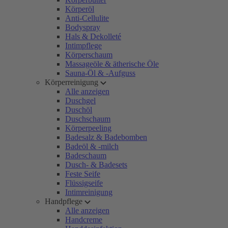
Körperöl
Anti-Cellulite
Bodyspray
Hals & Dekolleté
Intimpflege
Körperschaum
Massageöle & ätherische Öle
Sauna-Öl & -Aufguss
Körperreinigung
Alle anzeigen
Duschgel
Duschöl
Duschschaum
Körperpeeling
Badesalz & Badebomben
Badeöl & -milch
Badeschaum
Dusch- & Badesets
Feste Seife
Flüssigseife
Intimreinigung
Handpflege
Alle anzeigen
Handcreme