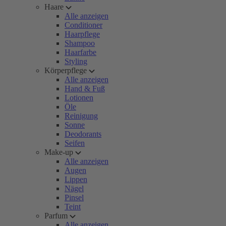
Haare
Alle anzeigen
Conditioner
Haarpflege
Shampoo
Haarfarbe
Styling
Körperpflege
Alle anzeigen
Hand & Fuß
Lotionen
Öle
Reinigung
Sonne
Deodorants
Seifen
Make-up
Alle anzeigen
Augen
Lippen
Nägel
Pinsel
Teint
Parfum
Alle anzeigen