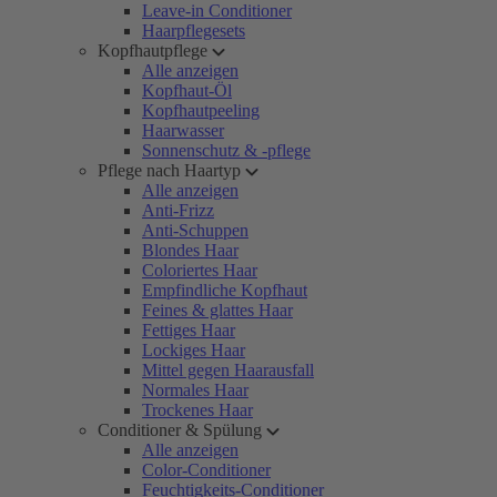
Leave-in Conditioner
Haarpflegesets
Kopfhautpflege
Alle anzeigen
Kopfhaut-Öl
Kopfhautpeeling
Haarwasser
Sonnenschutz & -pflege
Pflege nach Haartyp
Alle anzeigen
Anti-Frizz
Anti-Schuppen
Blondes Haar
Coloriertes Haar
Empfindliche Kopfhaut
Feines & glattes Haar
Fettiges Haar
Lockiges Haar
Mittel gegen Haarausfall
Normales Haar
Trockenes Haar
Conditioner & Spülung
Alle anzeigen
Color-Conditioner
Feuchtigkeits-Conditioner