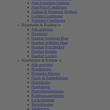
Anti-Schuppen-Spülung
Anti-Frizz-Conditioner
Aufbau & Reparatur Spülung
Locken-Conditioner
Volumen-Conditioner
Haarmaske & Haarkur
Alle anzeigen
Haarbutter
Haarkur trockenes Haar
Haarkur gefärbtes Haar
Haarkur Feuchtigkeit
Haarkur Keratin
Haarkur Locken
Haarbürsten & Kämme
Alle anzeigen
Rundbürsten
Detangler-Bürsten
Flach- & Paddelbürsten
Holzbürsten
Haarkämme
Haarschneidekämme
Kopfmassagebürsten
Lockenkämme
Skelettbürsten
Stielkämme