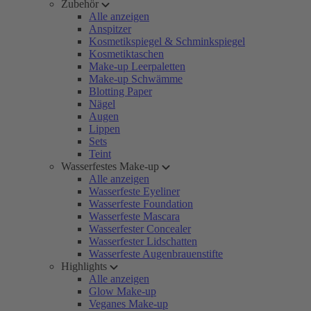
Zubehör
Alle anzeigen
Anspitzer
Kosmetikspiegel & Schminkspiegel
Kosmetiktaschen
Make-up Leerpaletten
Make-up Schwämme
Blotting Paper
Nägel
Augen
Lippen
Sets
Teint
Wasserfestes Make-up
Alle anzeigen
Wasserfeste Eyeliner
Wasserfeste Foundation
Wasserfeste Mascara
Wasserfester Concealer
Wasserfester Lidschatten
Wasserfeste Augenbrauenstifte
Highlights
Alle anzeigen
Glow Make-up
Veganes Make-up