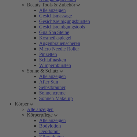
Beauty Tools & Zubehör
Alle anzeigen
Gesichtsmassage
Gesichtsreinigungsbürsten
Gesichtsreinigungstools
Gua Sha Steine
Kosmetikspiegel
Augenbrauenscheren
Micro Needle Roller
Pinzetten
Schlafmasken
Wimpernbürsten
Sonne & Schutz
Alle anzeigen
After Sun
Selbstbräuner
Sonnencreme
Sonnen-Make-up
Körper
Alle anzeigen
Körperpflege
Alle anzeigen
Bodylotion
Deodorant
Körperbutter