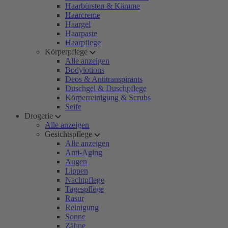
Haarbürsten & Kämme
Haarcreme
Haargel
Haarpaste
Haarpflege
Körperpflege
Alle anzeigen
Bodylotions
Deos & Antitranspirants
Duschgel & Duschpflege
Körperreinigung & Scrubs
Seife
Drogerie
Alle anzeigen
Gesichtspflege
Alle anzeigen
Anti-Aging
Augen
Lippen
Nachtpflege
Tagespflege
Rasur
Reinigung
Sonne
Zähne