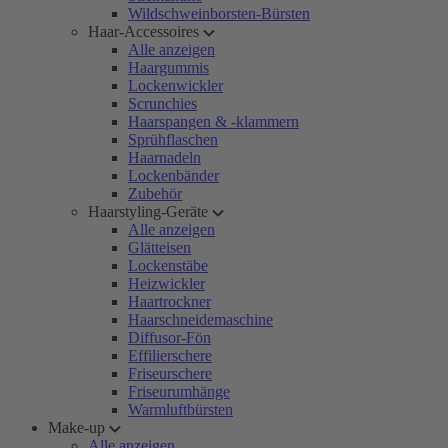
Wildschweinborsten-Bürsten
Haar-Accessoires
Alle anzeigen
Haargummis
Lockenwickler
Scrunchies
Haarspangen & -klammern
Sprühflaschen
Haarnadeln
Lockenbänder
Zubehör
Haarstyling-Geräte
Alle anzeigen
Glätteisen
Lockenstäbe
Heizwickler
Haartrockner
Haarschneidemaschine
Diffusor-Fön
Effilierschere
Friseurschere
Friseurumhänge
Warmluftbürsten
Make-up
Alle anzeigen