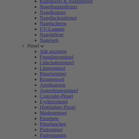
Kunstnägel & Nageldesign
Nagelhautentferner
Nagelknipser
Nagellackentferner
Nagelscheren
UV-Lampen
Nagelpflege
Nagelsets
Pinsel
Alle anzeigen
Foundationpinsel
Lidschattenpinsel
Lippenpinsel
Pinselreiniger
Rougepinsel
Applikatoren
Augenbrauenpinsel
Concealer-Pinsel
Eyelinerpinsel
Highlighter-Pinsel
Maskenpinsel
Pinselsets
Pinseltaschen
Puderpinsel
Puderquasten