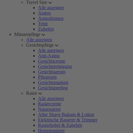
Travel Size
Alle anzeigen
Augen
Augenbrauen
Teint
Zubehör
Männerpflege
Alle anzeigen
Gesichtspflege
Alle anzeigen
Anti-Aging
Gesichtscreme
Gesichtsreinigung
Gesichtsserum
Pflegesets
Gesichtsmasken
Gesichtspeeling
Rasur
Alle anzeigen
Rasiercreme
Nassrasierer
After Shave Balsam & Lotion
Elektrische Rasierer & Trimmer
Rasierhobel & Zubehör
Herrenrasierer