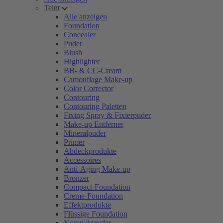
Teint
Alle anzeigen
Foundation
Concealer
Puder
Blush
Highlighter
BB- & CC-Cream
Camouflage Make-up
Color Corrector
Contouring
Contouring Paletten
Fixing Spray & Fixierpuder
Make-up Entferner
Mineralpuder
Primer
Abdeckprodukte
Accessoires
Anti-Aging Make-up
Bronzer
Compact-Foundation
Creme-Foundation
Effektprodukte
Flüssige Foundation
Kompaktpuder