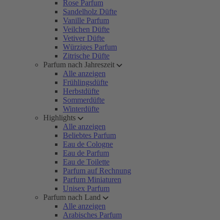
Rose Parfum
Sandelholz Düfte
Vanille Parfum
Veilchen Düfte
Vetiver Düfte
Würziges Parfum
Zitrische Düfte
Parfum nach Jahreszeit
Alle anzeigen
Frühlingsdüfte
Herbstdüfte
Sommerdüfte
Winterdüfte
Highlights
Alle anzeigen
Beliebtes Parfum
Eau de Cologne
Eau de Parfum
Eau de Toilette
Parfum auf Rechnung
Parfum Miniaturen
Unisex Parfum
Parfum nach Land
Alle anzeigen
Arabisches Parfum