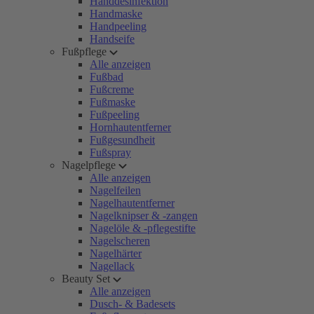
Handdesinfektion
Handmaske
Handpeeling
Handseife
Fußpflege
Alle anzeigen
Fußbad
Fußcreme
Fußmaske
Fußpeeling
Hornhautentferner
Fußgesundheit
Fußspray
Nagelpflege
Alle anzeigen
Nagelfeilen
Nagelhautentferner
Nagelknipser & -zangen
Nagelöle & -pflegestifte
Nagelscheren
Nagelhärter
Nagellack
Beauty Set
Alle anzeigen
Dusch- & Badesets