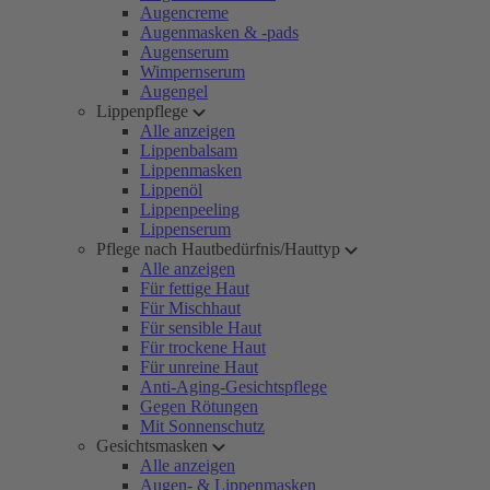
Augencreme
Augenmasken & -pads
Augenserum
Wimpernserum
Augengel
Lippenpflege
Alle anzeigen
Lippenbalsam
Lippenmasken
Lippenöl
Lippenpeeling
Lippenserum
Pflege nach Hautbedürfnis/Hauttyp
Alle anzeigen
Für fettige Haut
Für Mischhaut
Für sensible Haut
Für trockene Haut
Für unreine Haut
Anti-Aging-Gesichtspflege
Gegen Rötungen
Mit Sonnenschutz
Gesichtsmasken
Alle anzeigen
Augen- & Lippenmasken