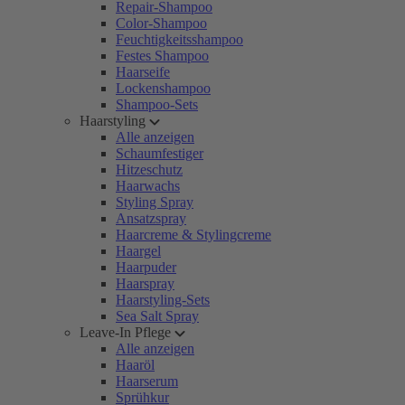
Repair-Shampoo
Color-Shampoo
Feuchtigkeitsshampoo
Festes Shampoo
Haarseife
Lockenshampoo
Shampoo-Sets
Haarstyling
Alle anzeigen
Schaumfestiger
Hitzeschutz
Haarwachs
Styling Spray
Ansatzspray
Haarcreme & Stylingcreme
Haargel
Haarpuder
Haarspray
Haarstyling-Sets
Sea Salt Spray
Leave-In Pflege
Alle anzeigen
Haaröl
Haarserum
Sprühkur