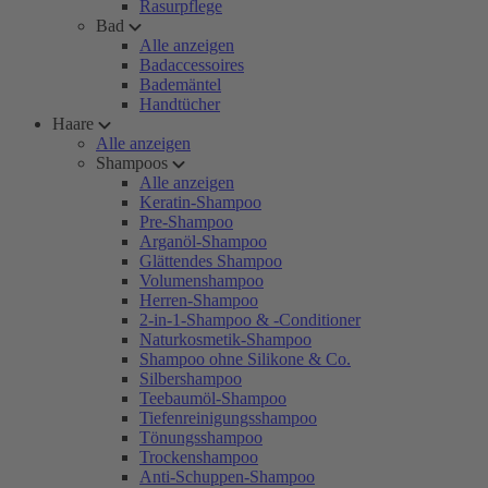
Rasurpflege
Bad
Alle anzeigen
Badaccessoires
Bademäntel
Handtücher
Haare
Alle anzeigen
Shampoos
Alle anzeigen
Keratin-Shampoo
Pre-Shampoo
Arganöl-Shampoo
Glättendes Shampoo
Volumenshampoo
Herren-Shampoo
2-in-1-Shampoo & -Conditioner
Naturkosmetik-Shampoo
Shampoo ohne Silikone & Co.
Silbershampoo
Teebaumöl-Shampoo
Tiefenreinigungsshampoo
Tönungsshampoo
Trockenshampoo
Anti-Schuppen-Shampoo