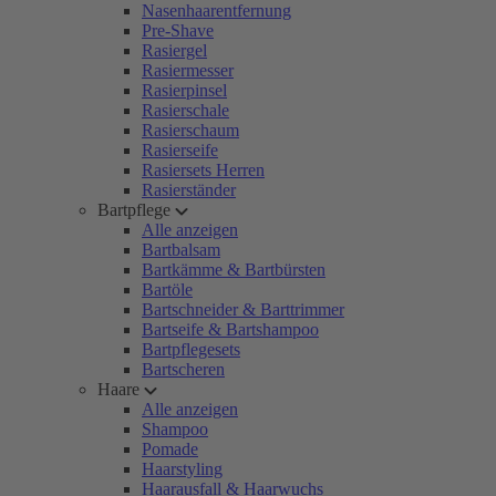
Nasenhaarentfernung
Pre-Shave
Rasiergel
Rasiermesser
Rasierpinsel
Rasierschale
Rasierschaum
Rasierseife
Rasiersets Herren
Rasierständer
Bartpflege
Alle anzeigen
Bartbalsam
Bartkämme & Bartbürsten
Bartöle
Bartschneider & Barttrimmer
Bartseife & Bartshampoo
Bartpflegesets
Bartscheren
Haare
Alle anzeigen
Shampoo
Pomade
Haarstyling
Haarausfall & Haarwuchs