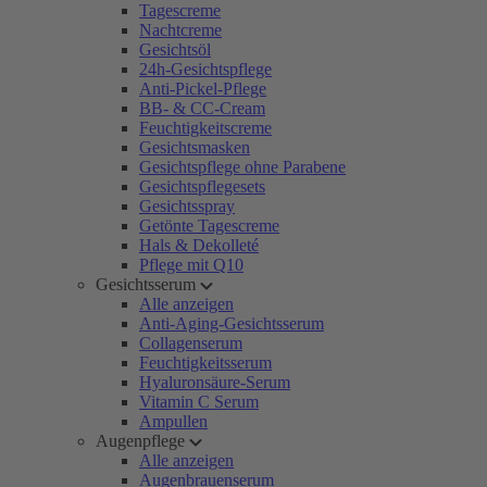
Tagescreme
Nachtcreme
Gesichtsöl
24h-Gesichtspflege
Anti-Pickel-Pflege
BB- & CC-Cream
Feuchtigkeitscreme
Gesichtsmasken
Gesichtspflege ohne Parabene
Gesichtspflegesets
Gesichtsspray
Getönte Tagescreme
Hals & Dekolleté
Pflege mit Q10
Gesichtsserum
Alle anzeigen
Anti-Aging-Gesichtsserum
Collagenserum
Feuchtigkeitsserum
Hyaluronsäure-Serum
Vitamin C Serum
Ampullen
Augenpflege
Alle anzeigen
Augenbrauenserum