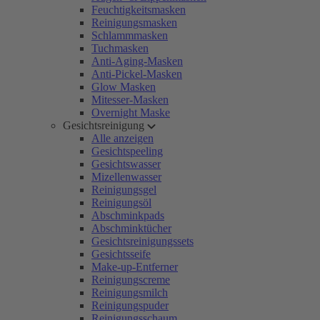
Feuchtigkeitsmasken
Reinigungsmasken
Schlammmasken
Tuchmasken
Anti-Aging-Masken
Anti-Pickel-Masken
Glow Masken
Mitesser-Masken
Overnight Maske
Gesichtsreinigung
Alle anzeigen
Gesichtspeeling
Gesichtswasser
Mizellenwasser
Reinigungsgel
Reinigungsöl
Abschminkpads
Abschminktücher
Gesichtsreinigungssets
Gesichtsseife
Make-up-Entferner
Reinigungscreme
Reinigungsmilch
Reinigungspuder
Reinigungsschaum