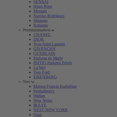
SENSAI
Hugo Boss
Montale
Narciso Rodriguez
Shiseido
Rabanne
Premiummarken
CHANEL
DIOR
Yves Saint Laurent
GIVENCHY
GUERLAIN
Parfums de Marly
INITIO Parfums Privés
La Mer
Tom Ford
EISENBERG
Neu
Maison Francis Kurkdjian
Penhaligon's
Widian
New Notes
IRÄYE
NEST NEW YORK
Ouai