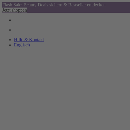
Flash Sale: Beauty Deals sichern & Bestseller entdecken
Jetzt shoppen
Hilfe & Kontakt
Englisch