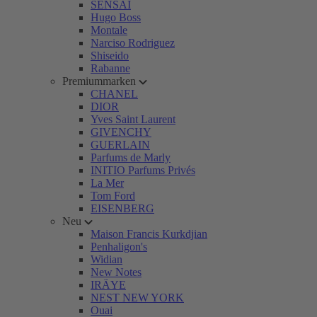
SENSAI
Hugo Boss
Montale
Narciso Rodriguez
Shiseido
Rabanne
Premiummarken
CHANEL
DIOR
Yves Saint Laurent
GIVENCHY
GUERLAIN
Parfums de Marly
INITIO Parfums Privés
La Mer
Tom Ford
EISENBERG
Neu
Maison Francis Kurkdjian
Penhaligon's
Widian
New Notes
IRÄYE
NEST NEW YORK
Ouai