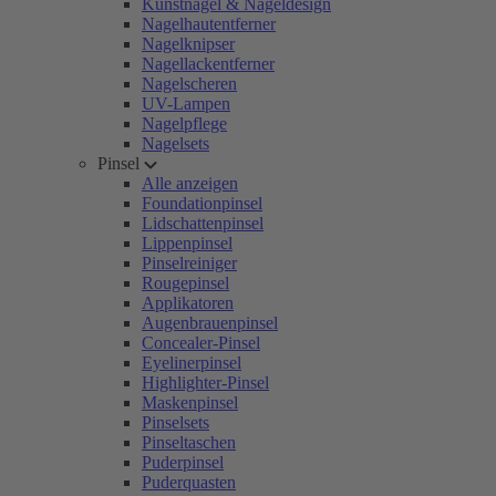
Kunstnägel & Nageldesign
Nagelhautentferner
Nagelknipser
Nagellackentferner
Nagelscheren
UV-Lampen
Nagelpflege
Nagelsets
Pinsel
Alle anzeigen
Foundationpinsel
Lidschattenpinsel
Lippenpinsel
Pinselreiniger
Rougepinsel
Applikatoren
Augenbrauenpinsel
Concealer-Pinsel
Eyelinerpinsel
Highlighter-Pinsel
Maskenpinsel
Pinselsets
Pinseltaschen
Puderpinsel
Puderquasten