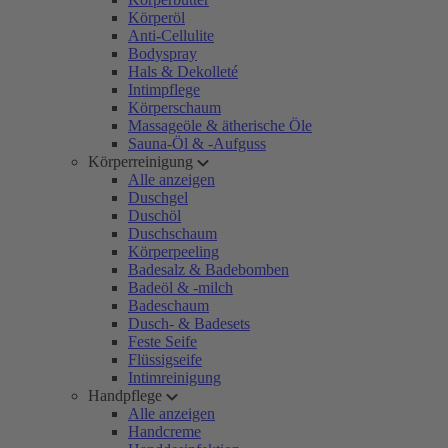
Körperöl
Anti-Cellulite
Bodyspray
Hals & Dekolleté
Intimpflege
Körperschaum
Massageöle & ätherische Öle
Sauna-Öl & -Aufguss
Körperreinigung
Alle anzeigen
Duschgel
Duschöl
Duschschaum
Körperpeeling
Badesalz & Badebomben
Badeöl & -milch
Badeschaum
Dusch- & Badesets
Feste Seife
Flüssigseife
Intimreinigung
Handpflege
Alle anzeigen
Handcreme