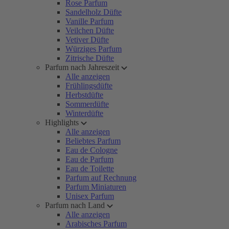
Rose Parfum
Sandelholz Düfte
Vanille Parfum
Veilchen Düfte
Vetiver Düfte
Würziges Parfum
Zitrische Düfte
Parfum nach Jahreszeit
Alle anzeigen
Frühlingsdüfte
Herbstdüfte
Sommerdüfte
Winterdüfte
Highlights
Alle anzeigen
Beliebtes Parfum
Eau de Cologne
Eau de Parfum
Eau de Toilette
Parfum auf Rechnung
Parfum Miniaturen
Unisex Parfum
Parfum nach Land
Alle anzeigen
Arabisches Parfum