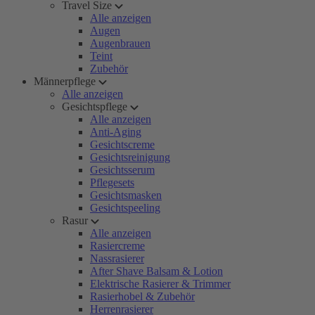
Travel Size
Alle anzeigen
Augen
Augenbrauen
Teint
Zubehör
Männerpflege
Alle anzeigen
Gesichtspflege
Alle anzeigen
Anti-Aging
Gesichtscreme
Gesichtsreinigung
Gesichtsserum
Pflegesets
Gesichtsmasken
Gesichtspeeling
Rasur
Alle anzeigen
Rasiercreme
Nassrasierer
After Shave Balsam & Lotion
Elektrische Rasierer & Trimmer
Rasierhobel & Zubehör
Herrenrasierer