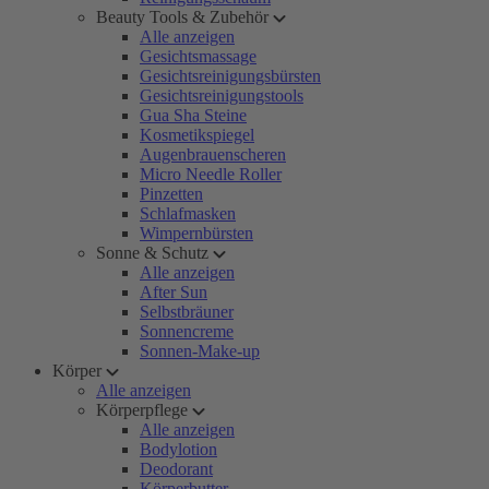
Beauty Tools & Zubehör
Alle anzeigen
Gesichtsmassage
Gesichtsreinigungsbürsten
Gesichtsreinigungstools
Gua Sha Steine
Kosmetikspiegel
Augenbrauenscheren
Micro Needle Roller
Pinzetten
Schlafmasken
Wimpernbürsten
Sonne & Schutz
Alle anzeigen
After Sun
Selbstbräuner
Sonnencreme
Sonnen-Make-up
Körper
Alle anzeigen
Körperpflege
Alle anzeigen
Bodylotion
Deodorant
Körperbutter