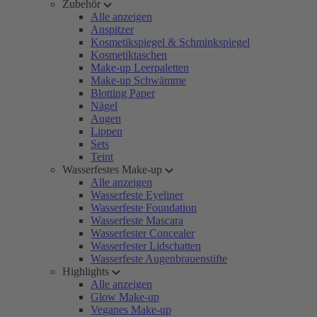
Zubehör
Alle anzeigen
Anspitzer
Kosmetikspiegel & Schminkspiegel
Kosmetiktaschen
Make-up Leerpaletten
Make-up Schwämme
Blotting Paper
Nägel
Augen
Lippen
Sets
Teint
Wasserfestes Make-up
Alle anzeigen
Wasserfeste Eyeliner
Wasserfeste Foundation
Wasserfeste Mascara
Wasserfester Concealer
Wasserfester Lidschatten
Wasserfeste Augenbrauenstifte
Highlights
Alle anzeigen
Glow Make-up
Veganes Make-up