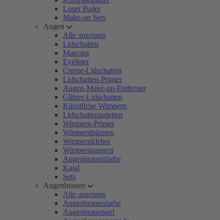
Loser Puder
Make-up Sets
Augen
Alle anzeigen
Lidschatten
Mascara
Eyeliner
Creme-Lidschatten
Lidschatten-Primer
Augen-Make-up-Entferner
Glitzer-Lidschatten
Künstliche Wimpern
Lidschattenpaletten
Wimpern-Primer
Wimpernbürsten
Wimpernkleber
Wimpernzangen
Augenbrauenfarbe
Kajal
Sets
Augenbrauen
Alle anzeigen
Augenbrauenfarbe
Augenbrauengel