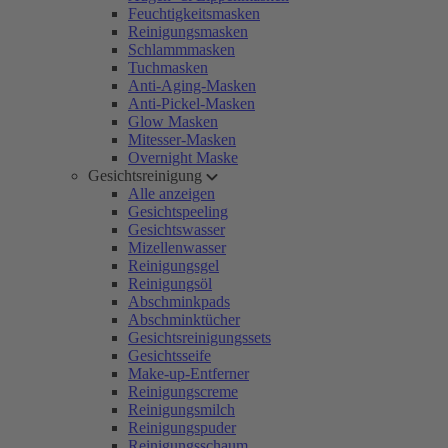
Feuchtigkeitsmasken
Reinigungsmasken
Schlammmasken
Tuchmasken
Anti-Aging-Masken
Anti-Pickel-Masken
Glow Masken
Mitesser-Masken
Overnight Maske
Gesichtsreinigung
Alle anzeigen
Gesichtspeeling
Gesichtswasser
Mizellenwasser
Reinigungsgel
Reinigungsöl
Abschminkpads
Abschminktücher
Gesichtsreinigungssets
Gesichtsseife
Make-up-Entferner
Reinigungscreme
Reinigungsmilch
Reinigungspuder
Reinigungsschaum