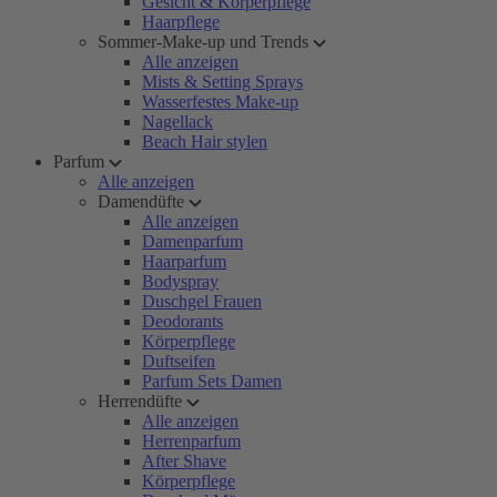
Gesicht & Körperpflege
Haarpflege
Sommer-Make-up und Trends
Alle anzeigen
Mists & Setting Sprays
Wasserfestes Make-up
Nagellack
Beach Hair stylen
Parfum
Alle anzeigen
Damendüfte
Alle anzeigen
Damenparfum
Haarparfum
Bodyspray
Duschgel Frauen
Deodorants
Körperpflege
Duftseifen
Parfum Sets Damen
Herrendüfte
Alle anzeigen
Herrenparfum
After Shave
Körperpflege