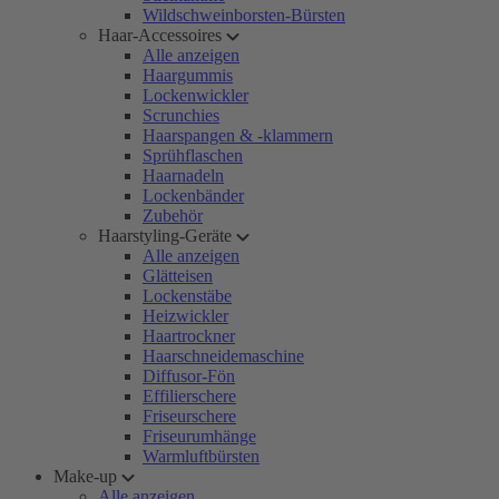
Wildschweinborsten-Bürsten
Haar-Accessoires
Alle anzeigen
Haargummis
Lockenwickler
Scrunchies
Haarspangen & -klammern
Sprühflaschen
Haarnadeln
Lockenbänder
Zubehör
Haarstyling-Geräte
Alle anzeigen
Glätteisen
Lockenstäbe
Heizwickler
Haartrockner
Haarschneidemaschine
Diffusor-Fön
Effilierschere
Friseurschere
Friseurumhänge
Warmluftbürsten
Make-up
Alle anzeigen