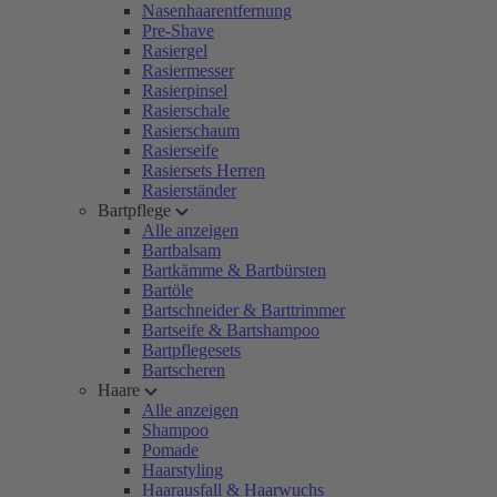
Nasenhaarentfernung
Pre-Shave
Rasiergel
Rasiermesser
Rasierpinsel
Rasierschale
Rasierschaum
Rasierseife
Rasiersets Herren
Rasierständer
Bartpflege
Alle anzeigen
Bartbalsam
Bartkämme & Bartbürsten
Bartöle
Bartschneider & Barttrimmer
Bartseife & Bartshampoo
Bartpflegesets
Bartscheren
Haare
Alle anzeigen
Shampoo
Pomade
Haarstyling
Haarausfall & Haarwuchs