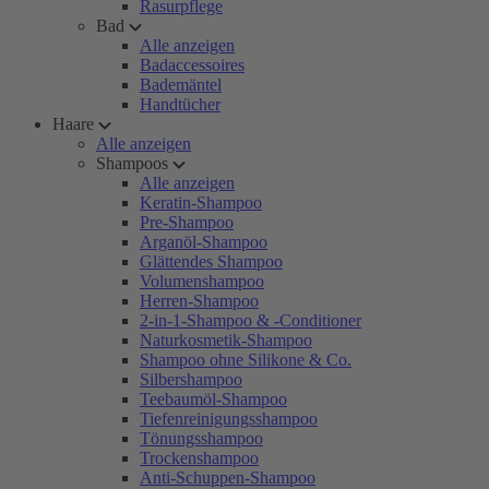
Rasurpflege
Bad
Alle anzeigen
Badaccessoires
Bademäntel
Handtücher
Haare
Alle anzeigen
Shampoos
Alle anzeigen
Keratin-Shampoo
Pre-Shampoo
Arganöl-Shampoo
Glättendes Shampoo
Volumenshampoo
Herren-Shampoo
2-in-1-Shampoo & -Conditioner
Naturkosmetik-Shampoo
Shampoo ohne Silikone & Co.
Silbershampoo
Teebaumöl-Shampoo
Tiefenreinigungsshampoo
Tönungsshampoo
Trockenshampoo
Anti-Schuppen-Shampoo