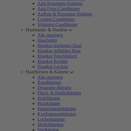
Anti-Schuppen-Spülung
Anti-Frizz-Conditioner
Aufbau & Reparatur Spülung
Locken-Conditioner
Volumen-Conditioner
Haarmaske & Haarkur
Alle anzeigen
Haarbutter
Haarkur trockenes Haar
Haarkur gefärbtes Haar
Haarkur Feuchtigkeit
Haarkur Keratin
Haarkur Locken
Haarbürsten & Kämme
Alle anzeigen
Rundbürsten
Detangler-Bürsten
Flach- & Paddelbürsten
Holzbürsten
Haarkämme
Haarschneidekämme
Kopfmassagebürsten
Lockenkämme
Skelettbürsten
Stielkämme