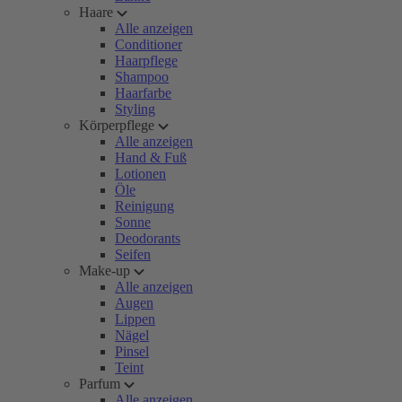
Haare
Alle anzeigen
Conditioner
Haarpflege
Shampoo
Haarfarbe
Styling
Körperpflege
Alle anzeigen
Hand & Fuß
Lotionen
Öle
Reinigung
Sonne
Deodorants
Seifen
Make-up
Alle anzeigen
Augen
Lippen
Nägel
Pinsel
Teint
Parfum
Alle anzeigen