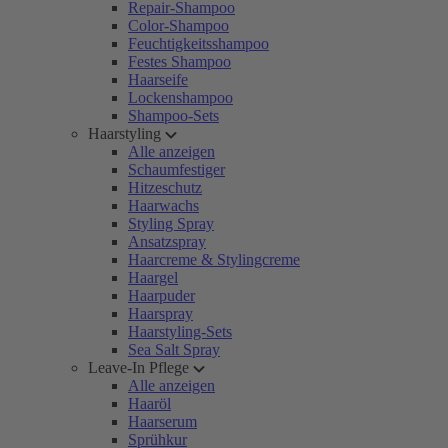
Repair-Shampoo
Color-Shampoo
Feuchtigkeitsshampoo
Festes Shampoo
Haarseife
Lockenshampoo
Shampoo-Sets
Haarstyling
Alle anzeigen
Schaumfestiger
Hitzeschutz
Haarwachs
Styling Spray
Ansatzspray
Haarcreme & Stylingcreme
Haargel
Haarpuder
Haarspray
Haarstyling-Sets
Sea Salt Spray
Leave-In Pflege
Alle anzeigen
Haaröl
Haarserum
Sprühkur