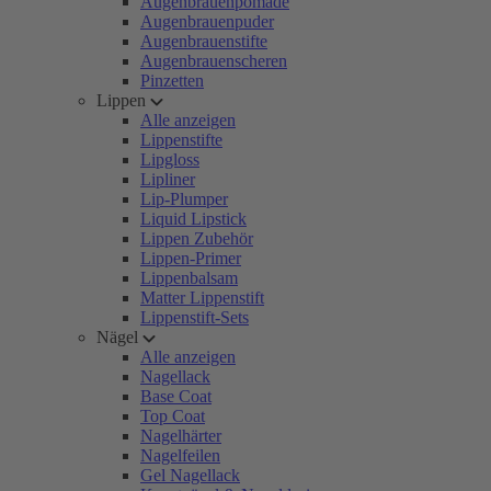
Augenbrauenpomade
Augenbrauenpuder
Augenbrauenstifte
Augenbrauenscheren
Pinzetten
Lippen
Alle anzeigen
Lippenstifte
Lipgloss
Lipliner
Lip-Plumper
Liquid Lipstick
Lippen Zubehör
Lippen-Primer
Lippenbalsam
Matter Lippenstift
Lippenstift-Sets
Nägel
Alle anzeigen
Nagellack
Base Coat
Top Coat
Nagelhärter
Nagelfeilen
Gel Nagellack