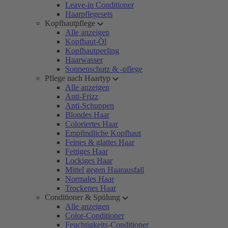
Leave-in Conditioner
Haarpflegesets
Kopfhautpflege
Alle anzeigen
Kopfhaut-Öl
Kopfhautpeeling
Haarwasser
Sonnenschutz & -pflege
Pflege nach Haartyp
Alle anzeigen
Anti-Frizz
Anti-Schuppen
Blondes Haar
Coloriertes Haar
Empfindliche Kopfhaut
Feines & glattes Haar
Fettiges Haar
Lockiges Haar
Mittel gegen Haarausfall
Normales Haar
Trockenes Haar
Conditioner & Spülung
Alle anzeigen
Color-Conditioner
Feuchtigkeits-Conditioner