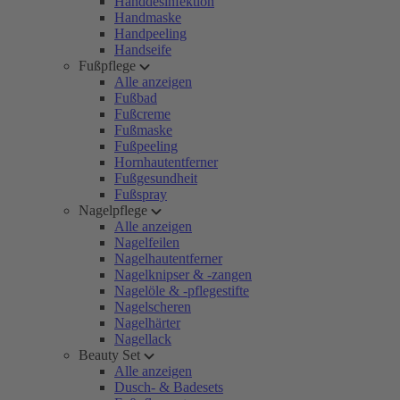
Handdesinfektion
Handmaske
Handpeeling
Handseife
Fußpflege
Alle anzeigen
Fußbad
Fußcreme
Fußmaske
Fußpeeling
Hornhautentferner
Fußgesundheit
Fußspray
Nagelpflege
Alle anzeigen
Nagelfeilen
Nagelhautentferner
Nagelknipser & -zangen
Nagelöle & -pflegestifte
Nagelscheren
Nagelhärter
Nagellack
Beauty Set
Alle anzeigen
Dusch- & Badesets