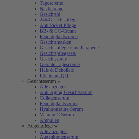
Tagescreme
Nachtcreme
Gesichtsöl
24h-Gesichtspflege
Anti-Pickel-Pflege
BB- & CC-Cream
Feuchtigkeitscreme
Gesichtsmasken
Gesichtspflege ohne Parabene
Gesichtspflegesets
Gesichtsspray
Getönte Tagescreme
Hals & Dekolleté
Pflege mit Q10
Gesichtsserum
Alle anzeigen
Anti-Aging-Gesichtsserum
Collagenserum
Feuchtigkeitsserum
Hyaluronsäure-Serum
Vitamin C Serum
Ampullen
Augenpflege
Alle anzeigen
Augenbrauenserum