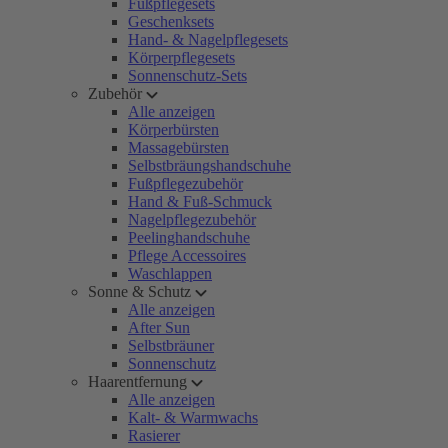
Fußpflegesets
Geschenksets
Hand- & Nagelpflegesets
Körperpflegesets
Sonnenschutz-Sets
Zubehör
Alle anzeigen
Körperbürsten
Massagebürsten
Selbstbräungshandschuhe
Fußpflegezubehör
Hand & Fuß-Schmuck
Nagelpflegezubehör
Peelinghandschuhe
Pflege Accessoires
Waschlappen
Sonne & Schutz
Alle anzeigen
After Sun
Selbstbräuner
Sonnenschutz
Haarentfernung
Alle anzeigen
Kalt- & Warmwachs
Rasierer