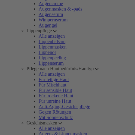
Augencreme
Augenmasken & -pads
Augenserum
Wimpernserum
Augengel
Lippenpflege
Alle anzeigen
Lippenbalsam
Lippenmasken
Lippenöl
Lippenpeeling
Lippenserum
Pflege nach Hautbedürfnis/Hauttyp
Alle anzeigen
Für fettige Haut
Für Mischhaut
Für sensible Haut
Für trockene Haut
Für unreine Haut
Anti-Aging-Gesichtspflege
Gegen Rötungen
Mit Sonnenschutz
Gesichtsmasken
Alle anzeigen
Augen- & Lippenmasken