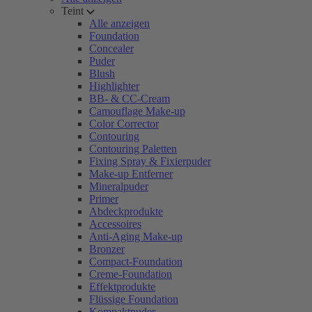
Teint
Alle anzeigen
Foundation
Concealer
Puder
Blush
Highlighter
BB- & CC-Cream
Camouflage Make-up
Color Corrector
Contouring
Contouring Paletten
Fixing Spray & Fixierpuder
Make-up Entferner
Mineralpuder
Primer
Abdeckprodukte
Accessoires
Anti-Aging Make-up
Bronzer
Compact-Foundation
Creme-Foundation
Effektprodukte
Flüssige Foundation
Kompaktpuder