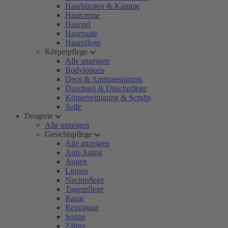
Haarbürsten & Kämme
Haarcreme
Haargel
Haarpaste
Haarpflege
Körperpflege
Alle anzeigen
Bodylotions
Deos & Antitranspirants
Duschgel & Duschpflege
Körperreinigung & Scrubs
Seife
Drogerie
Alle anzeigen
Gesichtspflege
Alle anzeigen
Anti-Aging
Augen
Lippen
Nachtpflege
Tagespflege
Rasur
Reinigung
Sonne
Zähne