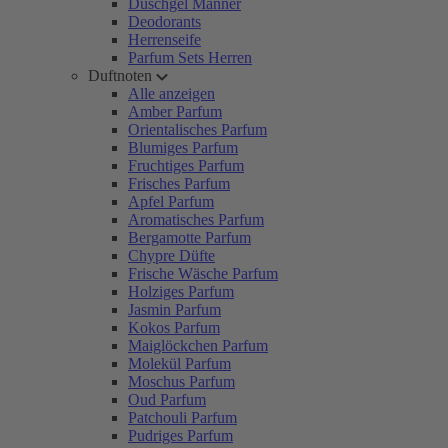
Duschgel Männer
Deodorants
Herrenseife
Parfum Sets Herren
Duftnoten
Alle anzeigen
Amber Parfum
Orientalisches Parfum
Blumiges Parfum
Fruchtiges Parfum
Frisches Parfum
Apfel Parfum
Aromatisches Parfum
Bergamotte Parfum
Chypre Düfte
Frische Wäsche Parfum
Holziges Parfum
Jasmin Parfum
Kokos Parfum
Maiglöckchen Parfum
Molekül Parfum
Moschus Parfum
Oud Parfum
Patchouli Parfum
Pudriges Parfum