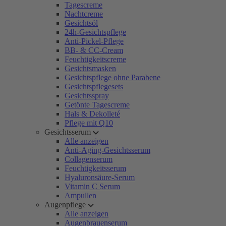
Tagescreme
Nachtcreme
Gesichtsöl
24h-Gesichtspflege
Anti-Pickel-Pflege
BB- & CC-Cream
Feuchtigkeitscreme
Gesichtsmasken
Gesichtspflege ohne Parabene
Gesichtspflegesets
Gesichtsspray
Getönte Tagescreme
Hals & Dekolleté
Pflege mit Q10
Gesichtsserum
Alle anzeigen
Anti-Aging-Gesichtsserum
Collagenserum
Feuchtigkeitsserum
Hyaluronsäure-Serum
Vitamin C Serum
Ampullen
Augenpflege
Alle anzeigen
Augenbrauenserum