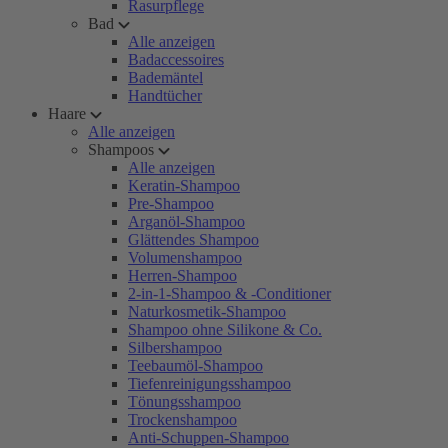
Rasurpflege
Bad
Alle anzeigen
Badaccessoires
Bademäntel
Handtücher
Haare
Alle anzeigen
Shampoos
Alle anzeigen
Keratin-Shampoo
Pre-Shampoo
Arganöl-Shampoo
Glättendes Shampoo
Volumenshampoo
Herren-Shampoo
2-in-1-Shampoo & -Conditioner
Naturkosmetik-Shampoo
Shampoo ohne Silikone & Co.
Silbershampoo
Teebaumöl-Shampoo
Tiefenreinigungsshampoo
Tönungsshampoo
Trockenshampoo
Anti-Schuppen-Shampoo