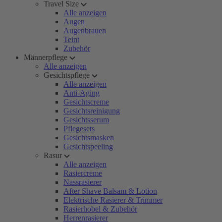
Travel Size
Alle anzeigen
Augen
Augenbrauen
Teint
Zubehör
Männerpflege
Alle anzeigen
Gesichtspflege
Alle anzeigen
Anti-Aging
Gesichtscreme
Gesichtsreinigung
Gesichtsserum
Pflegesets
Gesichtsmasken
Gesichtspeeling
Rasur
Alle anzeigen
Rasiercreme
Nassrasierer
After Shave Balsam & Lotion
Elektrische Rasierer & Trimmer
Rasierhobel & Zubehör
Herrenrasierer