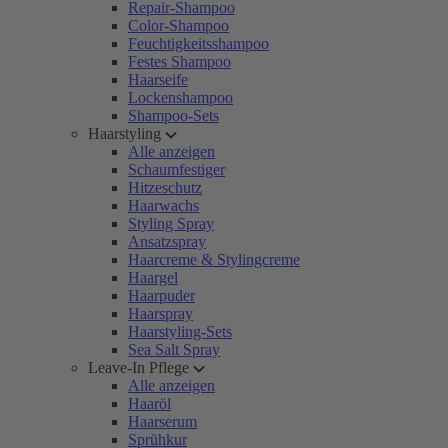
Repair-Shampoo
Color-Shampoo
Feuchtigkeitsshampoo
Festes Shampoo
Haarseife
Lockenshampoo
Shampoo-Sets
Haarstyling
Alle anzeigen
Schaumfestiger
Hitzeschutz
Haarwachs
Styling Spray
Ansatzspray
Haarcreme & Stylingcreme
Haargel
Haarpuder
Haarspray
Haarstyling-Sets
Sea Salt Spray
Leave-In Pflege
Alle anzeigen
Haaröl
Haarserum
Sprühkur