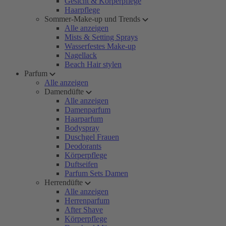
Gesicht & Körperpflege
Haarpflege
Sommer-Make-up und Trends
Alle anzeigen
Mists & Setting Sprays
Wasserfestes Make-up
Nagellack
Beach Hair stylen
Parfum
Alle anzeigen
Damendüfte
Alle anzeigen
Damenparfum
Haarparfum
Bodyspray
Duschgel Frauen
Deodorants
Körperpflege
Duftseifen
Parfum Sets Damen
Herrendüfte
Alle anzeigen
Herrenparfum
After Shave
Körperpflege