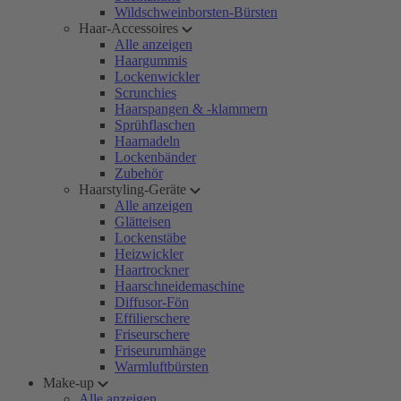
Wildschweinborsten-Bürsten
Haar-Accessoires
Alle anzeigen
Haargummis
Lockenwickler
Scrunchies
Haarspangen & -klammern
Sprühflaschen
Haarnadeln
Lockenbänder
Zubehör
Haarstyling-Geräte
Alle anzeigen
Glätteisen
Lockenstäbe
Heizwickler
Haartrockner
Haarschneidemaschine
Diffusor-Fön
Effilierschere
Friseurschere
Friseurumhänge
Warmluftbürsten
Make-up
Alle anzeigen