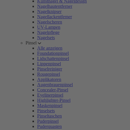
Kunstnägel & Nageldesign
Nagelhautentferner
Nagelknipser
Nagellackentferner
Nagelscheren
UV-Lampen
Nagelpflege
Nagelsets
Pinsel
Alle anzeigen
Foundationpinsel
Lidschattenpinsel
Lippenpinsel
Pinselreiniger
Rougepinsel
Applikatoren
Augenbrauenpinsel
Concealer-Pinsel
Eyelinerpinsel
Highlighter-Pinsel
Maskenpinsel
Pinselsets
Pinseltaschen
Puderpinsel
Puderquasten