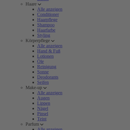
Haare
Alle anzeigen
Conditioner
Haarpflege
Shampoo
Haarfarbe
Styling
Körperpflege
Alle anzeigen
Hand & Fuß
Lotionen
Öle
Reinigung
Sonne
Deodorants
Seifen
Make-up
Alle anzeigen
Augen
Lippen
Nägel
Pinsel
Teint
Parfum
Alle anzeigen