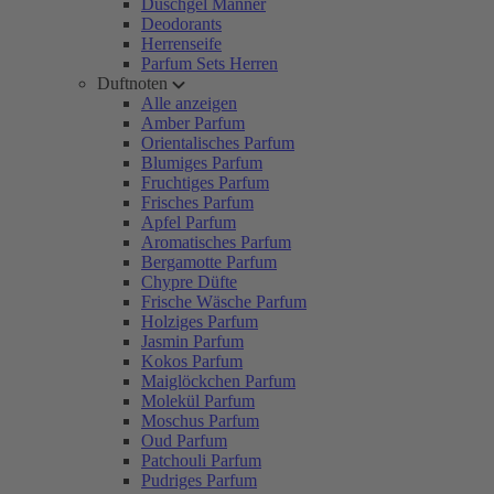
Duschgel Männer
Deodorants
Herrenseife
Parfum Sets Herren
Duftnoten
Alle anzeigen
Amber Parfum
Orientalisches Parfum
Blumiges Parfum
Fruchtiges Parfum
Frisches Parfum
Apfel Parfum
Aromatisches Parfum
Bergamotte Parfum
Chypre Düfte
Frische Wäsche Parfum
Holziges Parfum
Jasmin Parfum
Kokos Parfum
Maiglöckchen Parfum
Molekül Parfum
Moschus Parfum
Oud Parfum
Patchouli Parfum
Pudriges Parfum