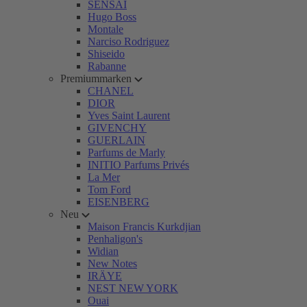
SENSAI
Hugo Boss
Montale
Narciso Rodriguez
Shiseido
Rabanne
Premiummarken
CHANEL
DIOR
Yves Saint Laurent
GIVENCHY
GUERLAIN
Parfums de Marly
INITIO Parfums Privés
La Mer
Tom Ford
EISENBERG
Neu
Maison Francis Kurkdjian
Penhaligon's
Widian
New Notes
IRÄYE
NEST NEW YORK
Ouai