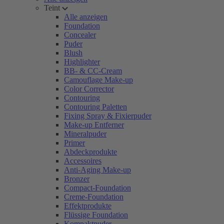
Teint
Alle anzeigen
Foundation
Concealer
Puder
Blush
Highlighter
BB- & CC-Cream
Camouflage Make-up
Color Corrector
Contouring
Contouring Paletten
Fixing Spray & Fixierpuder
Make-up Entferner
Mineralpuder
Primer
Abdeckprodukte
Accessoires
Anti-Aging Make-up
Bronzer
Compact-Foundation
Creme-Foundation
Effektprodukte
Flüssige Foundation
Kompaktpuder