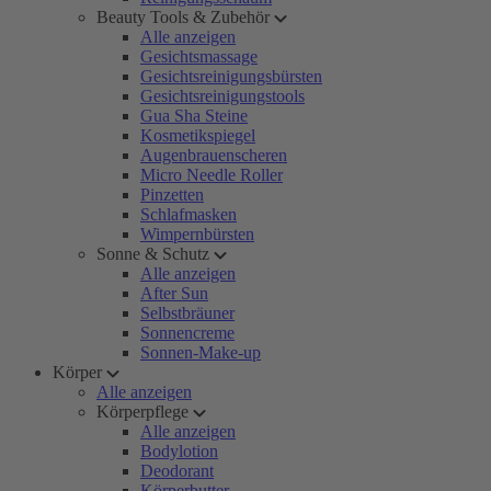
Beauty Tools & Zubehör
Alle anzeigen
Gesichtsmassage
Gesichtsreinigungsbürsten
Gesichtsreinigungstools
Gua Sha Steine
Kosmetikspiegel
Augenbrauenscheren
Micro Needle Roller
Pinzetten
Schlafmasken
Wimpernbürsten
Sonne & Schutz
Alle anzeigen
After Sun
Selbstbräuner
Sonnencreme
Sonnen-Make-up
Körper
Alle anzeigen
Körperpflege
Alle anzeigen
Bodylotion
Deodorant
Körperbutter