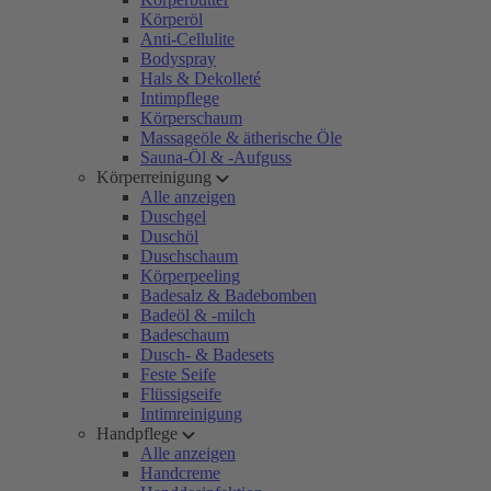
Körperöl
Anti-Cellulite
Bodyspray
Hals & Dekolleté
Intimpflege
Körperschaum
Massageöle & ätherische Öle
Sauna-Öl & -Aufguss
Körperreinigung
Alle anzeigen
Duschgel
Duschöl
Duschschaum
Körperpeeling
Badesalz & Badebomben
Badeöl & -milch
Badeschaum
Dusch- & Badesets
Feste Seife
Flüssigseife
Intimreinigung
Handpflege
Alle anzeigen
Handcreme