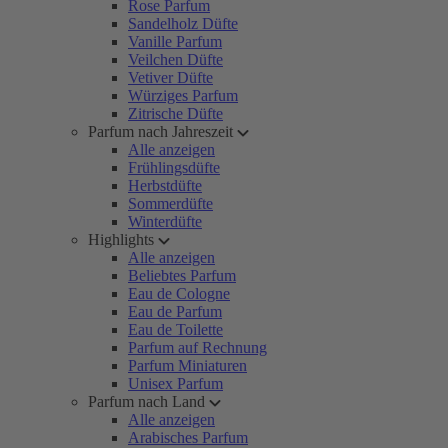
Rose Parfum
Sandelholz Düfte
Vanille Parfum
Veilchen Düfte
Vetiver Düfte
Würziges Parfum
Zitrische Düfte
Parfum nach Jahreszeit
Alle anzeigen
Frühlingsdüfte
Herbstdüfte
Sommerdüfte
Winterdüfte
Highlights
Alle anzeigen
Beliebtes Parfum
Eau de Cologne
Eau de Parfum
Eau de Toilette
Parfum auf Rechnung
Parfum Miniaturen
Unisex Parfum
Parfum nach Land
Alle anzeigen
Arabisches Parfum