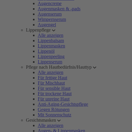
Augencreme
Augenmasken & -pads
Augenserum
Wimpernserum
Augengel
Lippenpflege
Alle anzeigen
Lippenbalsam
Lippenmasken
Lippenöl
Lippenpeeling
Lippenserum
Pflege nach Hautbedürfnis/Hauttyp
Alle anzeigen
Für fettige Haut
Für Mischhaut
Für sensible Haut
Für trockene Haut
Für unreine Haut
Anti-Aging-Gesichtspflege
Gegen Rötungen
Mit Sonnenschutz
Gesichtsmasken
Alle anzeigen
Augen- & Lippenmasken