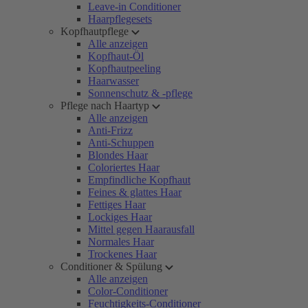
Leave-in Conditioner
Haarpflegesets
Kopfhautpflege
Alle anzeigen
Kopfhaut-Öl
Kopfhautpeeling
Haarwasser
Sonnenschutz & -pflege
Pflege nach Haartyp
Alle anzeigen
Anti-Frizz
Anti-Schuppen
Blondes Haar
Coloriertes Haar
Empfindliche Kopfhaut
Feines & glattes Haar
Fettiges Haar
Lockiges Haar
Mittel gegen Haarausfall
Normales Haar
Trockenes Haar
Conditioner & Spülung
Alle anzeigen
Color-Conditioner
Feuchtigkeits-Conditioner