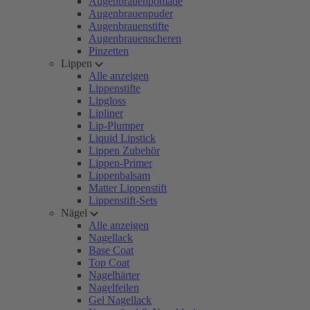
Augenbrauenpomade
Augenbrauenpuder
Augenbrauenstifte
Augenbrauenscheren
Pinzetten
Lippen
Alle anzeigen
Lippenstifte
Lipgloss
Lipliner
Lip-Plumper
Liquid Lipstick
Lippen Zubehör
Lippen-Primer
Lippenbalsam
Matter Lippenstift
Lippenstift-Sets
Nägel
Alle anzeigen
Nagellack
Base Coat
Top Coat
Nagelhärter
Nagelfeilen
Gel Nagellack