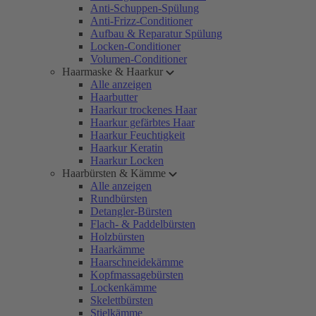
Anti-Schuppen-Spülung
Anti-Frizz-Conditioner
Aufbau & Reparatur Spülung
Locken-Conditioner
Volumen-Conditioner
Haarmaske & Haarkur
Alle anzeigen
Haarbutter
Haarkur trockenes Haar
Haarkur gefärbtes Haar
Haarkur Feuchtigkeit
Haarkur Keratin
Haarkur Locken
Haarbürsten & Kämme
Alle anzeigen
Rundbürsten
Detangler-Bürsten
Flach- & Paddelbürsten
Holzbürsten
Haarkämme
Haarschneidekämme
Kopfmassagebürsten
Lockenkämme
Skelettbürsten
Stielkämme