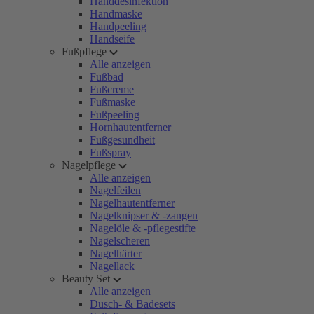
Handdesinfektion
Handmaske
Handpeeling
Handseife
Fußpflege
Alle anzeigen
Fußbad
Fußcreme
Fußmaske
Fußpeeling
Hornhautentferner
Fußgesundheit
Fußspray
Nagelpflege
Alle anzeigen
Nagelfeilen
Nagelhautentferner
Nagelknipser & -zangen
Nagelöle & -pflegestifte
Nagelscheren
Nagelhärter
Nagellack
Beauty Set
Alle anzeigen
Dusch- & Badesets