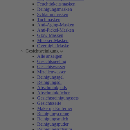
Feuchtigkeitsmasken
Reinigungsmasken
Schlammmasken
Tuchmasken
Anti-Aging-Masken
Anti-Pickel-Masken
Glow Masken
Mitesser-Masken
Overnight Maske
Gesichtsreinigung
Alle anzeigen
Gesichtspeeling
Gesichtswasser
Mizellenwasser
Reinigungsgel
Reinigungsöl
Abschminkpads
Abschminktücher
Gesichtsreinigungssets
Gesichtsseife
Make-up-Entferner
Reinigungscreme
Reinigungsmilch
Reinigungspuder
Reinigungsschaum