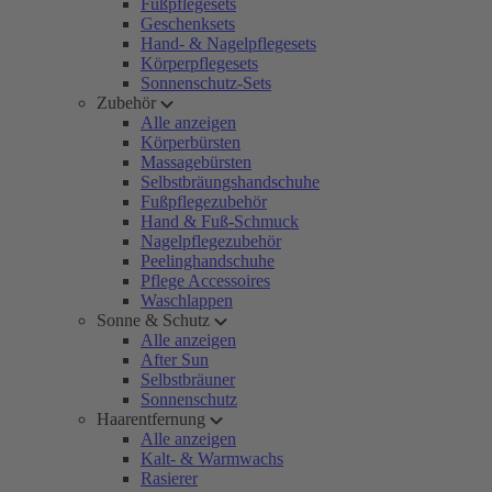
Fußpflegesets
Geschenksets
Hand- & Nagelpflegesets
Körperpflegesets
Sonnenschutz-Sets
Zubehör
Alle anzeigen
Körperbürsten
Massagebürsten
Selbstbräungshandschuhe
Fußpflegezubehör
Hand & Fuß-Schmuck
Nagelpflegezubehör
Peelinghandschuhe
Pflege Accessoires
Waschlappen
Sonne & Schutz
Alle anzeigen
After Sun
Selbstbräuner
Sonnenschutz
Haarentfernung
Alle anzeigen
Kalt- & Warmwachs
Rasierer