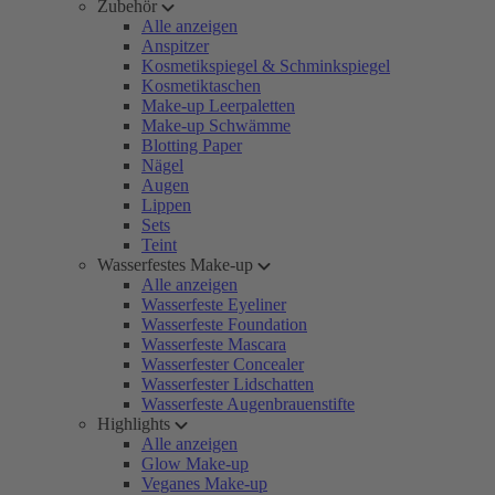
Zubehör
Alle anzeigen
Anspitzer
Kosmetikspiegel & Schminkspiegel
Kosmetiktaschen
Make-up Leerpaletten
Make-up Schwämme
Blotting Paper
Nägel
Augen
Lippen
Sets
Teint
Wasserfestes Make-up
Alle anzeigen
Wasserfeste Eyeliner
Wasserfeste Foundation
Wasserfeste Mascara
Wasserfester Concealer
Wasserfester Lidschatten
Wasserfeste Augenbrauenstifte
Highlights
Alle anzeigen
Glow Make-up
Veganes Make-up