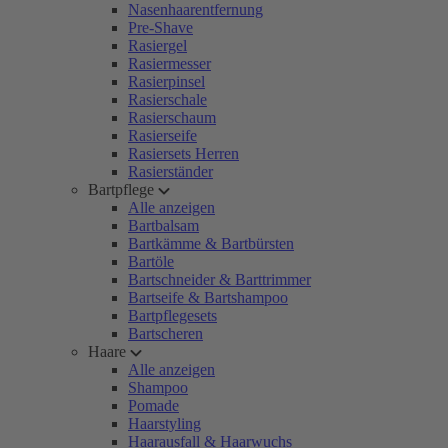
Nasenhaarentfernung
Pre-Shave
Rasiergel
Rasiermesser
Rasierpinsel
Rasierschale
Rasierschaum
Rasierseife
Rasiersets Herren
Rasierständer
Bartpflege
Alle anzeigen
Bartbalsam
Bartkämme & Bartbürsten
Bartöle
Bartschneider & Barttrimmer
Bartseife & Bartshampoo
Bartpflegesets
Bartscheren
Haare
Alle anzeigen
Shampoo
Pomade
Haarstyling
Haarausfall & Haarwuchs