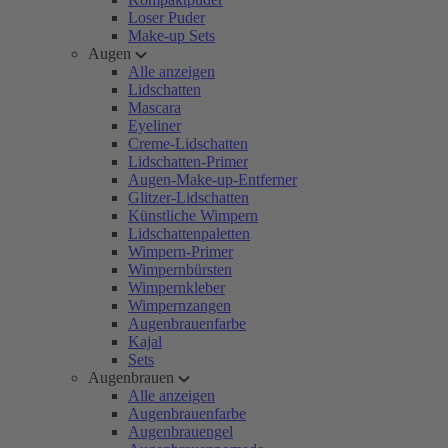
Loser Puder
Make-up Sets
Augen
Alle anzeigen
Lidschatten
Mascara
Eyeliner
Creme-Lidschatten
Lidschatten-Primer
Augen-Make-up-Entferner
Glitzer-Lidschatten
Künstliche Wimpern
Lidschattenpaletten
Wimpern-Primer
Wimpernbürsten
Wimpernkleber
Wimpernzangen
Augenbrauenfarbe
Kajal
Sets
Augenbrauen
Alle anzeigen
Augenbrauenfarbe
Augenbrauengel