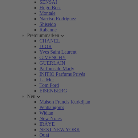
SENSAI
Hugo Boss
Montale
Narciso Rodriguez
Shiseido
Rabanne
Premiummarken
CHANEL
DIOR
Yves Saint Laurent
GIVENCHY
GUERLAIN
Parfums de Marly
INITIO Parfums Privés
La Mer
Tom Ford
EISENBERG
Neu
Maison Francis Kurkdjian
Penhaligon's
Widian
New Notes
IRÄYE
NEST NEW YORK
Ouai