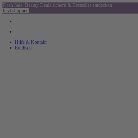
Flash Sale: Beauty Deals sichern & Bestseller entdecken
Jetzt shoppen
Hilfe & Kontakt
Englisch