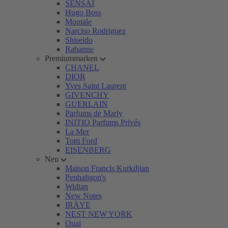
SENSAI
Hugo Boss
Montale
Narciso Rodriguez
Shiseido
Rabanne
Premiummarken
CHANEL
DIOR
Yves Saint Laurent
GIVENCHY
GUERLAIN
Parfums de Marly
INITIO Parfums Privés
La Mer
Tom Ford
EISENBERG
Neu
Maison Francis Kurkdjian
Penhaligon's
Widian
New Notes
IRÄYE
NEST NEW YORK
Ouai