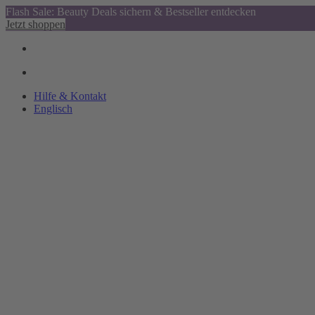
Flash Sale: Beauty Deals sichern & Bestseller entdecken
Jetzt shoppen
Hilfe & Kontakt
Englisch