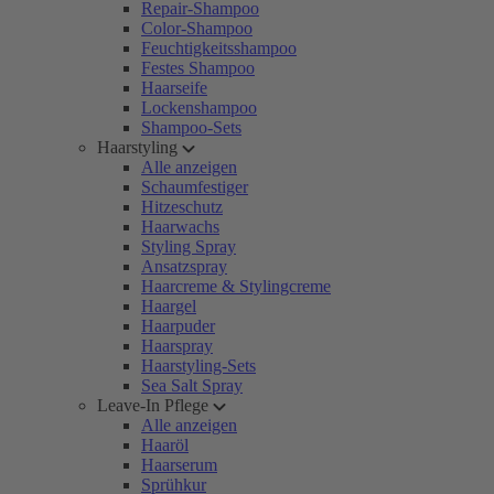
Repair-Shampoo
Color-Shampoo
Feuchtigkeitsshampoo
Festes Shampoo
Haarseife
Lockenshampoo
Shampoo-Sets
Haarstyling
Alle anzeigen
Schaumfestiger
Hitzeschutz
Haarwachs
Styling Spray
Ansatzspray
Haarcreme & Stylingcreme
Haargel
Haarpuder
Haarspray
Haarstyling-Sets
Sea Salt Spray
Leave-In Pflege
Alle anzeigen
Haaröl
Haarserum
Sprühkur