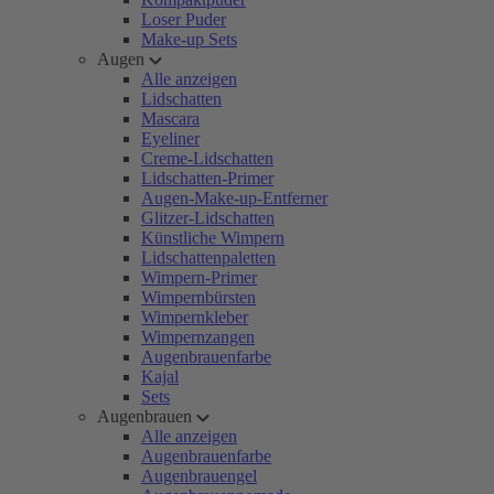
Loser Puder
Make-up Sets
Augen
Alle anzeigen
Lidschatten
Mascara
Eyeliner
Creme-Lidschatten
Lidschatten-Primer
Augen-Make-up-Entferner
Glitzer-Lidschatten
Künstliche Wimpern
Lidschattenpaletten
Wimpern-Primer
Wimpernbürsten
Wimpernkleber
Wimpernzangen
Augenbrauenfarbe
Kajal
Sets
Augenbrauen
Alle anzeigen
Augenbrauenfarbe
Augenbrauengel