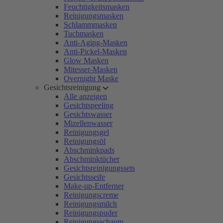
Feuchtigkeitsmasken
Reinigungsmasken
Schlammmasken
Tuchmasken
Anti-Aging-Masken
Anti-Pickel-Masken
Glow Masken
Mitesser-Masken
Overnight Maske
Gesichtsreinigung
Alle anzeigen
Gesichtspeeling
Gesichtswasser
Mizellenwasser
Reinigungsgel
Reinigungsöl
Abschminkpads
Abschminktücher
Gesichtsreinigungssets
Gesichtsseife
Make-up-Entferner
Reinigungscreme
Reinigungsmilch
Reinigungspuder
Reinigungsschaum