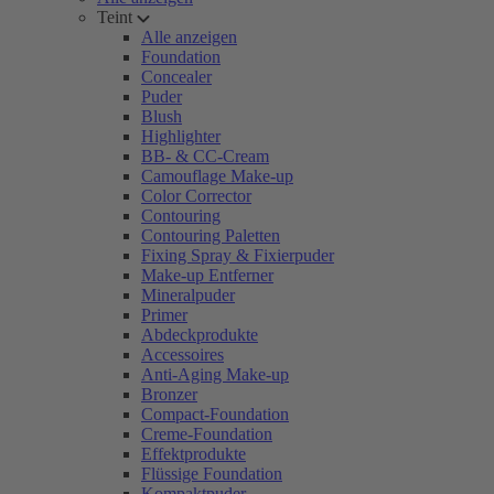
Teint
Alle anzeigen
Foundation
Concealer
Puder
Blush
Highlighter
BB- & CC-Cream
Camouflage Make-up
Color Corrector
Contouring
Contouring Paletten
Fixing Spray & Fixierpuder
Make-up Entferner
Mineralpuder
Primer
Abdeckprodukte
Accessoires
Anti-Aging Make-up
Bronzer
Compact-Foundation
Creme-Foundation
Effektprodukte
Flüssige Foundation
Kompaktpuder