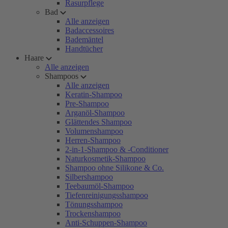
Rasurpflege
Bad
Alle anzeigen
Badaccessoires
Bademäntel
Handtücher
Haare
Alle anzeigen
Shampoos
Alle anzeigen
Keratin-Shampoo
Pre-Shampoo
Arganöl-Shampoo
Glättendes Shampoo
Volumenshampoo
Herren-Shampoo
2-in-1-Shampoo & -Conditioner
Naturkosmetik-Shampoo
Shampoo ohne Silikone & Co.
Silbershampoo
Teebaumöl-Shampoo
Tiefenreinigungsshampoo
Tönungsshampoo
Trockenshampoo
Anti-Schuppen-Shampoo