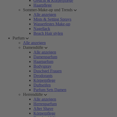
Gesicht & Körperpflege
Haarpflege
Sommer-Make-up und Trends
Alle anzeigen
Mists & Setting Sprays
Wasserfestes Make-up
Nagellack
Beach Hair stylen
Parfum
Alle anzeigen
Damendüfte
Alle anzeigen
Damenparfum
Haarparfum
Bodyspray
Duschgel Frauen
Deodorants
Körperpflege
Duftseifen
Parfum Sets Damen
Herrendüfte
Alle anzeigen
Herrenparfum
After Shave
Körperpflege