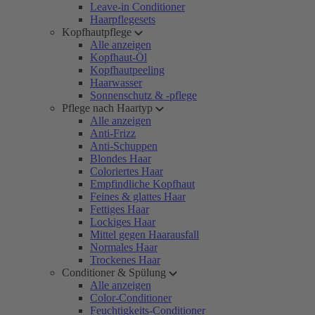
Leave-in Conditioner
Haarpflegesets
Kopfhautpflege
Alle anzeigen
Kopfhaut-Öl
Kopfhautpeeling
Haarwasser
Sonnenschutz & -pflege
Pflege nach Haartyp
Alle anzeigen
Anti-Frizz
Anti-Schuppen
Blondes Haar
Coloriertes Haar
Empfindliche Kopfhaut
Feines & glattes Haar
Fettiges Haar
Lockiges Haar
Mittel gegen Haarausfall
Normales Haar
Trockenes Haar
Conditioner & Spülung
Alle anzeigen
Color-Conditioner
Feuchtigkeits-Conditioner