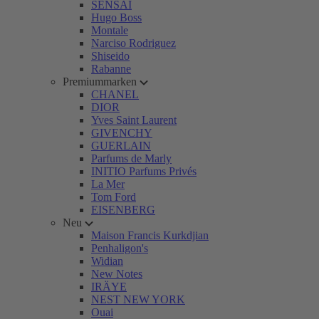
SENSAI
Hugo Boss
Montale
Narciso Rodriguez
Shiseido
Rabanne
Premiummarken
CHANEL
DIOR
Yves Saint Laurent
GIVENCHY
GUERLAIN
Parfums de Marly
INITIO Parfums Privés
La Mer
Tom Ford
EISENBERG
Neu
Maison Francis Kurkdjian
Penhaligon's
Widian
New Notes
IRÄYE
NEST NEW YORK
Ouai