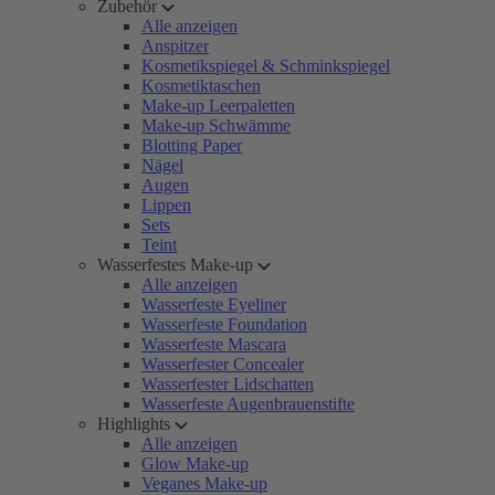
Zubehör
Alle anzeigen
Anspitzer
Kosmetikspiegel & Schminkspiegel
Kosmetiktaschen
Make-up Leerpaletten
Make-up Schwämme
Blotting Paper
Nägel
Augen
Lippen
Sets
Teint
Wasserfestes Make-up
Alle anzeigen
Wasserfeste Eyeliner
Wasserfeste Foundation
Wasserfeste Mascara
Wasserfester Concealer
Wasserfester Lidschatten
Wasserfeste Augenbrauenstifte
Highlights
Alle anzeigen
Glow Make-up
Veganes Make-up