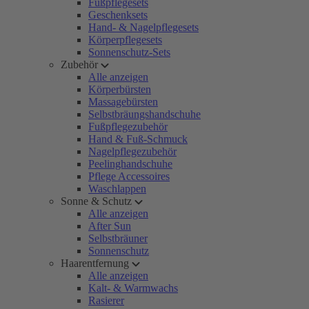
Fußpflegesets
Geschenksets
Hand- & Nagelpflegesets
Körperpflegesets
Sonnenschutz-Sets
Zubehör
Alle anzeigen
Körperbürsten
Massagebürsten
Selbstbräungshandschuhe
Fußpflegezubehör
Hand & Fuß-Schmuck
Nagelpflegezubehör
Peelinghandschuhe
Pflege Accessoires
Waschlappen
Sonne & Schutz
Alle anzeigen
After Sun
Selbstbräuner
Sonnenschutz
Haarentfernung
Alle anzeigen
Kalt- & Warmwachs
Rasierer