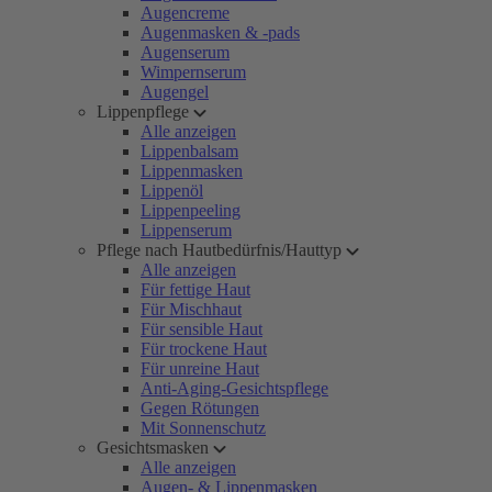
Augencreme
Augenmasken & -pads
Augenserum
Wimpernserum
Augengel
Lippenpflege
Alle anzeigen
Lippenbalsam
Lippenmasken
Lippenöl
Lippenpeeling
Lippenserum
Pflege nach Hautbedürfnis/Hauttyp
Alle anzeigen
Für fettige Haut
Für Mischhaut
Für sensible Haut
Für trockene Haut
Für unreine Haut
Anti-Aging-Gesichtspflege
Gegen Rötungen
Mit Sonnenschutz
Gesichtsmasken
Alle anzeigen
Augen- & Lippenmasken