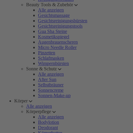
Beauty Tools & Zubehör
Alle anzeigen
Gesichtsmassage
Gesichtsreinigungsbürsten
Gesichtsreinigungstools
Gua Sha Steine
Kosmetikspiegel
Augenbrauenscheren
Micro Needle Roller
Pinzetten
Schlafmasken
Wimpernbürsten
Sonne & Schutz
Alle anzeigen
After Sun
Selbstbräuner
Sonnencreme
Sonnen-Make-up
Körper
Alle anzeigen
Körperpflege
Alle anzeigen
Bodylotion
Deodorant
Körperbutter