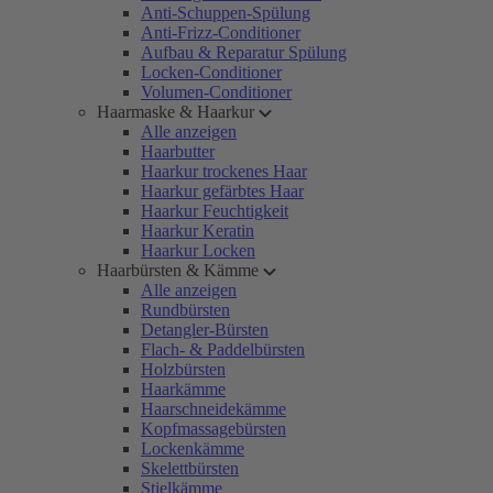
Anti-Schuppen-Spülung
Anti-Frizz-Conditioner
Aufbau & Reparatur Spülung
Locken-Conditioner
Volumen-Conditioner
Haarmaske & Haarkur
Alle anzeigen
Haarbutter
Haarkur trockenes Haar
Haarkur gefärbtes Haar
Haarkur Feuchtigkeit
Haarkur Keratin
Haarkur Locken
Haarbürsten & Kämme
Alle anzeigen
Rundbürsten
Detangler-Bürsten
Flach- & Paddelbürsten
Holzbürsten
Haarkämme
Haarschneidekämme
Kopfmassagebürsten
Lockenkämme
Skelettbürsten
Stielkämme