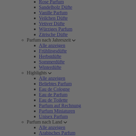
Rose Parfum
Sandelholz Düfte
Vanille Parfum
Veilchen Düfte
Vetiver Düfte
Würziges Parfum
Zitrische Düfte
Parfum nach Jahreszeit
Alle anzeigen
Frühlingsdüfte
Herbstdüfte
Sommerdüfte
Winterdüfte
Highlights
Alle anzeigen
Beliebtes Parfum
Eau de Cologne
Eau de Parfum
Eau de Toilette
Parfum auf Rechnung
Parfum Miniaturen
Unisex Parfum
Parfum nach Land
Alle anzeigen
Arabisches Parfum