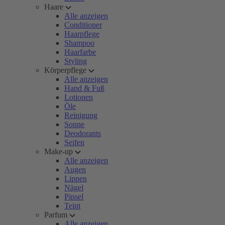
Haare
Alle anzeigen
Conditioner
Haarpflege
Shampoo
Haarfarbe
Styling
Körperpflege
Alle anzeigen
Hand & Fuß
Lotionen
Öle
Reinigung
Sonne
Deodorants
Seifen
Make-up
Alle anzeigen
Augen
Lippen
Nägel
Pinsel
Teint
Parfum
Alle anzeigen