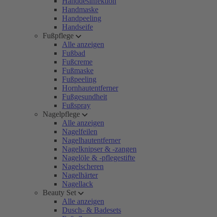
Handdesinfektion
Handmaske
Handpeeling
Handseife
Fußpflege
Alle anzeigen
Fußbad
Fußcreme
Fußmaske
Fußpeeling
Hornhautentferner
Fußgesundheit
Fußspray
Nagelpflege
Alle anzeigen
Nagelfeilen
Nagelhautentferner
Nagelknipser & -zangen
Nagelöle & -pflegestifte
Nagelscheren
Nagelhärter
Nagellack
Beauty Set
Alle anzeigen
Dusch- & Badesets