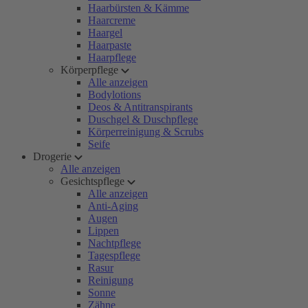
Haarbürsten & Kämme
Haarcreme
Haargel
Haarpaste
Haarpflege
Körperpflege
Alle anzeigen
Bodylotions
Deos & Antitranspirants
Duschgel & Duschpflege
Körperreinigung & Scrubs
Seife
Drogerie
Alle anzeigen
Gesichtspflege
Alle anzeigen
Anti-Aging
Augen
Lippen
Nachtpflege
Tagespflege
Rasur
Reinigung
Sonne
Zähne