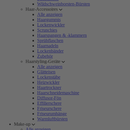
Wildschweinborsten-Bürsten
Haar-Accessoires
Alle anzeigen
Haargummis
Lockenwickler
Scrunchies
Haarspangen & -klammern
Sprühflaschen
Haarnadeln
Lockenbänder
Zubehör
Haarstyling-Geräte
Alle anzeigen
Glätteisen
Lockenstäbe
Heizwickler
Haartrockner
Haarschneidemaschine
Diffusor-Fön
Effilierschere
Friseurschere
Friseurumhänge
Warmluftbürsten
Make-up
Alle anzeigen