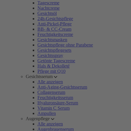
Tagescreme
Nachtcreme
Gesichtsöl
24h-Gesichtspflege
Anti-Pickel-Pflege
BB- & CC-Cream
Feuchtigkeitscreme
Gesichtsmasken
Gesichtspflege ohne Parabene
Gesichtspflegesets
Gesichtsspray
Getönte Tagescreme
Hals & Dekolleté
Pflege mit Q10
Gesichtsserum
Alle anzeigen
Anti-Aging-Gesichtsserum
Collagenserum
Feuchtigkeitsserum
Hyaluronsäure-Serum
Vitamin C Serum
Ampullen
Augenpflege
Alle anzeigen
Augenbrauenserum