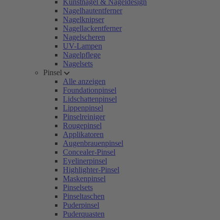
Kunstnägel & Nageldesign
Nagelhautentferner
Nagelknipser
Nagellackentferner
Nagelscheren
UV-Lampen
Nagelpflege
Nagelsets
Pinsel
Alle anzeigen
Foundationpinsel
Lidschattenpinsel
Lippenpinsel
Pinselreiniger
Rougepinsel
Applikatoren
Augenbrauenpinsel
Concealer-Pinsel
Eyelinerpinsel
Highlighter-Pinsel
Maskenpinsel
Pinselsets
Pinseltaschen
Puderpinsel
Puderquasten