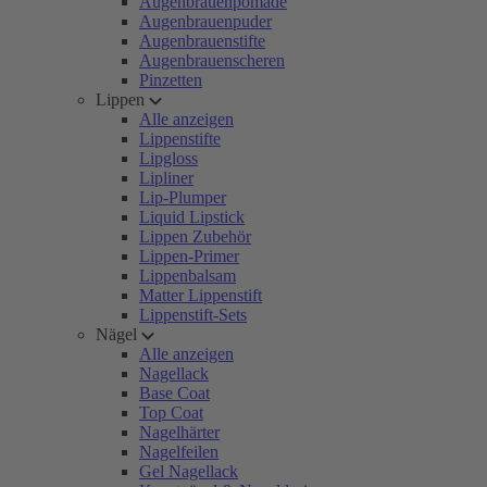
Augenbrauenpomade
Augenbrauenpuder
Augenbrauenstifte
Augenbrauenscheren
Pinzetten
Lippen
Alle anzeigen
Lippenstifte
Lipgloss
Lipliner
Lip-Plumper
Liquid Lipstick
Lippen Zubehör
Lippen-Primer
Lippenbalsam
Matter Lippenstift
Lippenstift-Sets
Nägel
Alle anzeigen
Nagellack
Base Coat
Top Coat
Nagelhärter
Nagelfeilen
Gel Nagellack