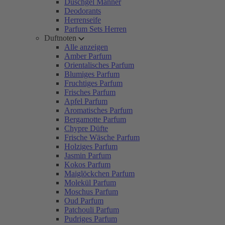
Duschgel Männer
Deodorants
Herrenseife
Parfum Sets Herren
Duftnoten
Alle anzeigen
Amber Parfum
Orientalisches Parfum
Blumiges Parfum
Fruchtiges Parfum
Frisches Parfum
Apfel Parfum
Aromatisches Parfum
Bergamotte Parfum
Chypre Düfte
Frische Wäsche Parfum
Holziges Parfum
Jasmin Parfum
Kokos Parfum
Maiglöckchen Parfum
Molekül Parfum
Moschus Parfum
Oud Parfum
Patchouli Parfum
Pudriges Parfum