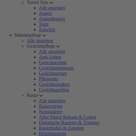
Travel Size
Alle anzeigen
Augen
Augenbrauen
Teint
Zubehör
Männerpflege
Alle anzeigen
Gesichtspflege
Alle anzeigen
Anti-Aging
Gesichtscreme
Gesichtsreinigung
Gesichtsserum
Pflegesets
Gesichtsmasken
Gesichtspeeling
Rasur
Alle anzeigen
Rasiercreme
Nassrasierer
After Shave Balsam & Lotion
Elektrische Rasierer & Trimmer
Rasierhobel & Zubehör
Herrenrasierer