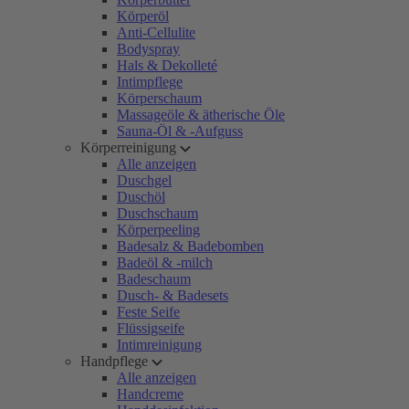
Körperöl
Anti-Cellulite
Bodyspray
Hals & Dekolleté
Intimpflege
Körperschaum
Massageöle & ätherische Öle
Sauna-Öl & -Aufguss
Körperreinigung
Alle anzeigen
Duschgel
Duschöl
Duschschaum
Körperpeeling
Badesalz & Badebomben
Badeöl & -milch
Badeschaum
Dusch- & Badesets
Feste Seife
Flüssigseife
Intimreinigung
Handpflege
Alle anzeigen
Handcreme