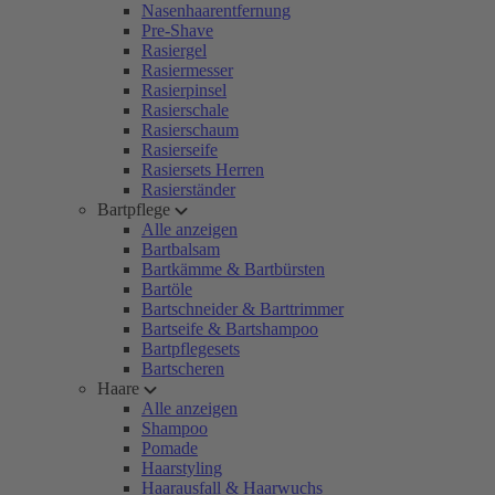
Nasenhaarentfernung
Pre-Shave
Rasiergel
Rasiermesser
Rasierpinsel
Rasierschale
Rasierschaum
Rasierseife
Rasiersets Herren
Rasierständer
Bartpflege
Alle anzeigen
Bartbalsam
Bartkämme & Bartbürsten
Bartöle
Bartschneider & Barttrimmer
Bartseife & Bartshampoo
Bartpflegesets
Bartscheren
Haare
Alle anzeigen
Shampoo
Pomade
Haarstyling
Haarausfall & Haarwuchs